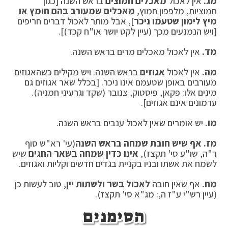
מג.
אין לאכול
מאכלים חמוצים
בראש השנה [כגון
חמוציות, מלפפון חמוץ,
מאכלים שמעורב בהם חומץ או
מיץ לימון שטעמו ניכר
], אבל מותר לאכול דברים חריפים
[ויש הנמנעים מכך (עיין לקט יושר או"ח קכד)].
מד.
אין לאכול מאכלים מרים בראש השנה.
מה.
אין לאכול
אגוזים
בראש השנה. ויש מקילים כשהאגוזים
מעורבים באופן שטעמם אינו ניכר. [בכלל שאר אגוזים גם
מינים אלו: פקאן, פיסטוק, צנובר (שקד וגרעיני חמניה).
ערמונים אינם אגוזים].
מו.
יש אומרים שאין לאכול ענבים בראש השנה.
מז. אף שיש חובת שמחה בראש השנה
(עי' רא"ש סוף
ר"ה, שו"ע סי' תקצז),
אינו כדין שמחה בשאר החגים
שיש
לשמח את אשתו ובניו בקניית בגדים חדשים וקליות ואגוזים.
מח.
אף שאין חובה
לאכול בשר ולשתות יין
, טוב לעשות כן
(עיין רש"י ע"ז ה,: מג"א סי' תקצז).
הסימנים