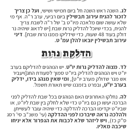
לג.
השנה ראש השנה חל ביום חמישי ושישי,
ועל כן צריך
לזכור להניח עירוב תבשילין
ביום רביעי, ערב ר"ה. אף מי
שלא עושה שום מלאכה מיו"ט ב' של ר"ה לשבת צריך
להניח, בכדי שיוכל להדליק נרות שבת [יש לדאוג שיהיה נר
דולק בעוד 48 שעות, כדי שידליקו ממנו נרות שבת].
דיני
עירוב תבשילין יובאו להלן עמ' ט.
הדלקת נרות
לד. מצוה להדליק נרות יו"ט
. יש הנוהגים להדליקם בערב
יו"ט ויש הנוהגים להדליק ביו"ט סמוך לסעודת החג[ויעביר
אש מנר שדולק מערב יו"ט],
ומי שאין מנהג בידו, ידליק
בערב יו"ט,
ובפרט בזמננו שיש תאורת חשמל.
לה.
נחלקו האחרונים האם הנוהגים בכל שבת להדליק לפני
הברכה יעשו כן גם ביו"ט כדי שלא לחלק בין שבת ליו"ט, או
שביו"ט יקדימו הברכה להדלקה כדי שיהיה עובר לעשייתן.
ולהלכה נראה שיברכו לפני ההדלקה
(עי' משנ"ב סי' רסג
ס"ק כז),
ויש ליזהר שלא לכבות את הגפרור אלא יניחו
שיכבה מאליו.