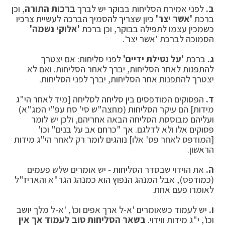
ב.
לפני אמירת הסליחות בבוקר יש לברך
ברכות התורה
, וכן
ברכת
'אשר יצר'
כיון שצריך להסמיך הברכה לעשיית צרכיו
כשמכין עצמו לתפילה בבוקר, וכן ברכת
'אלוקי נשמה'
הסמוכה לברכת 'אשר יצר'.
ג.
ברכת
'על נטילת ידיים'
לפני סליחות: אם יצטרך
להתפנות לאחר הסליחות, יברך לאחר הסליחות. ואם לא
יצטרך להתפנות אחר הסליחות, יברך לפני הסליחות.
ד.
הפסוקים המודפסים בין סליחה לסליחה [מיד לאחר הי"ג
מידות] הם עיקר הסליחות (מחצה"ש סי' סח עפ"י המג"א)
ועליהם מבוססת הסליחה הבאה אחריהם, ולכן יש לומר
פסוקים אלו ולא לדלגם. אך "כרחם אב על בנים" וכו'
[המודפס לאחר פס' אלו] נוהגים לומר רק לאחר הי"ג מידות
הראשון.
ה.
את הוידוי שבסדר הסליחות - יש אומרים שלש פעמים
(כמודפס), אבל המנהג הנפוץ הוא כמנהג הגר"א והאריז"ל
לאומרו פעם אחת.
ו.
יש לעמוד כשאומרים 'א-ל ארך אפים וכו', 'א-ל מלך יושב
וכו', י"ג מידות ווידוי.
בשאר הסליחות טוב לעמוד אך אין