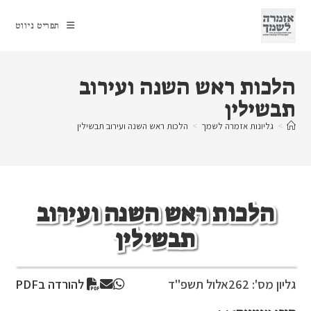
Ski
t
תפריט ניווט
conten
הלכות ראש השנה ועירוב
תבשילין
>
גליונות אזמרה לשמך
>
הלכות ראש השנה ועירוב תבשילין
הלכות ראש השנה ועירוב
תבשילין
גליון מס': 262
אלול תשפ"ד
להורדה בPDF