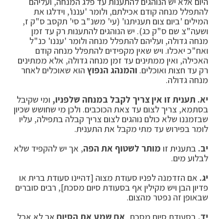
היום אלא יש הנוהגים להתענות עד פלג המנחה, ועליהם
להתפלל מנחה קודם אכילתם, ולומר 'עננו', וידלגו את
המילים 'ביום צום תעניתנו' (עי' משנ"ב סי' תקסב ס"ק ז,
ושעה"צ שם ס"ק כג). יש הנוהגים להתענות רק עד זמן
מנחה גדולה, ועליהם להתפלל מנחה ולומר 'עננו' כנ"ל
ואח"כ יאכלו. ויש שאין מקפידים להתפלל מנחה קודם
האכילה, ואין ממתינים עד זמן מנחה גדולה, אלא ממתינים
רק עד חצות ואוכלים.
והמנהג הנפוץ
הוא שאוכלים לאחר
מנחה גדולה.
יא. תענית זו אין צריך לקבל במנחה שלפניו,
ומי שקיבל
בסתמא, צריך לצום עד צאת הכוכבים. ולכן מי שחושש שכיון
שבזמננו שלא כולם נוהגים לצום צריך קבלה בתפילה, עליו
לומר בפירוש עד מתי מקבל את התענית.
יב.
בתענית זו
מותר לשטוף את הפה
, אך יש להקפיד שלא
לבלוע מים.
יג.
אם הזדמנה לפניו סעודת מצוה [דהיינו סעודת ברית או
פדיון הבן ויש מקילין אף בסעודת סיום מסכת], רבים סוברים
שבאופן זה נפטר מהצום.
יד.
בסעודת סיום מסכת,
אם שמע את הסיום
אך לא אכל