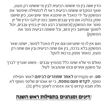
הדין שווה בין מי ששתה רביעית לבין מי ששתה רק מעט,
שאף המקדש ששתה רביעית ראוי לו לכתחילה שיפטור את
המשקין על ידי מאכל או שימצא אחר שיוציאנו, כיון שישנו
ספק בהלכה אם מיץ ענבים חשוב כמו יין לגבי הדין של יין
פוטר את המשקין [וכשמערב רבע כוס יין במיץ ענבים, יכול
לסמוך שנחשב כיין מזוג, וכל ששתה רביעית פטר את
המשקין].
ואם אין לו מי שיוציאנו וגם אין לו מאכל לפטור, ישתה שאר
המשקין בלא ברכה, בין אם שתה רביעית ובין אם שתה רק
מעט, מאחר וספק ברכות להקל.
ואולם מי שלא שתה כלל מהמיץ ענבים - פשוט שצריך לברך
על משקין אחרים וכמו שהתבאר לעיל.
סט.
יש מקפידים
לאחר שחוזרים לביתם
לאחר תפילת
מוסף,
לקדש פעם נוספת
, כי יש אומרים שלפני מוסף לא
חלה חובת קידוש (ראה אזמרה לשמך גיליון 31).
דינים ומנהגים בתפילות ראש השנה