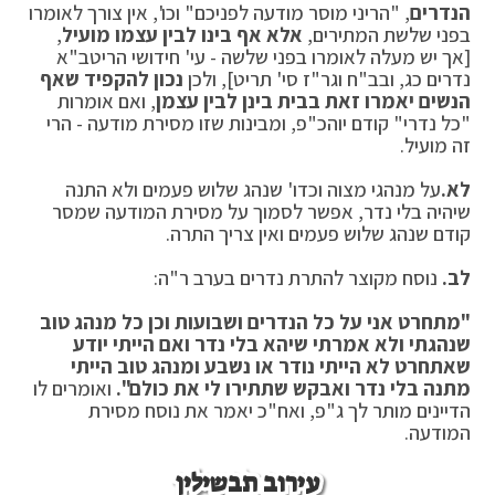
הנדרים
, "הריני מוסר מודעה לפניכם" וכו', אין צורך לאומרו
בפני שלשת המתירים,
אלא אף בינו לבין עצמו מועיל
,
[אך יש מעלה לאומרו בפני שלשה - עי' חידושי הריטב"א
נדרים כג, ובב"ח וגר"ז סי' תריט], ולכן
נכון להקפיד שאף
הנשים יאמרו זאת בבית בינן לבין עצמן
, ואם אומרות
"כל נדרי" קודם יוהכ"פ, ומבינות שזו מסירת מודעה - הרי
זה מועיל.
לא.
על מנהגי מצוה וכדו' שנהג שלוש פעמים ולא התנה
שיהיה בלי נדר, אפשר לסמוך על מסירת המודעה שמסר
קודם שנהג שלוש פעמים ואין צריך התרה.
לב.
נוסח מקוצר להתרת נדרים בערב ר"ה:
"מתחרט אני על כל הנדרים ושבועות וכן כל מנהג טוב
שנהגתי ולא אמרתי שיהא בלי נדר ואם הייתי יודע
שאתחרט לא הייתי נודר או נשבע ומנהג טוב הייתי
מתנה בלי נדר ואבקש שתתירו לי את כולם".
ואומרים לו
הדיינים מותר לך ג"פ, ואח"כ יאמר את נוסח מסירת
המודעה.
עירוב תבשילין