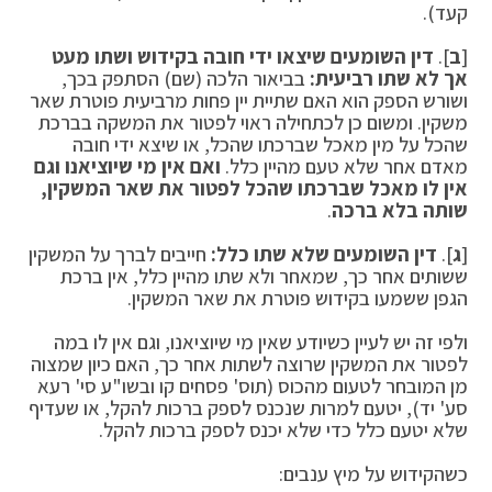
קעד).
[
ב
].
דין השומעים שיצאו ידי חובה בקידוש ושתו מעט
אך לא שתו רביעית:
בביאור הלכה (שם) הסתפק בכך,
ושורש הספק הוא האם שתיית יין פחות מרביעית פוטרת שאר
משקין. ומשום כן לכתחילה ראוי לפטור את המשקה בברכת
שהכל על מין מאכל שברכתו שהכל, או שיצא ידי חובה
מאדם אחר שלא טעם מהיין כלל.
ואם אין מי שיוציאנו וגם
אין לו מאכל שברכתו שהכל לפטור את שאר המשקין,
שותה בלא ברכה
.
[
ג
].
דין השומעים שלא שתו כלל:
חייבים לברך על המשקין
ששותים אחר כך, שמאחר ולא שתו מהיין כלל, אין ברכת
הגפן ששמעו בקידוש פוטרת את שאר המשקין.
ולפי זה יש לעיין כשיודע שאין מי שיוציאנו, וגם אין לו במה
לפטור את המשקין שרוצה לשתות אחר כך, האם כיון שמצוה
מן המובחר לטעום מהכוס (תוס' פסחים קו ובשו"ע סי' רעא
סע' יד), יטעם למרות שנכנס לספק ברכות להקל, או שעדיף
שלא יטעם כלל כדי שלא יכנס לספק ברכות להקל.
כשהקידוש על מיץ ענבים: