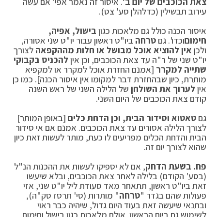
צאת הכוכבים של יום ב'
. איסור זה נאמר אפי' אם עשה
עירוב תבשילין (כדלהלן סע' צט).
איסור הכנה כולל גם מלאכות כגון
בישול, אפיה,
חימום
וכדו'. גם
טרחה
ביו"ט ראשון עבור יו"ט שני אסורה,
ולכן
אין להוציא אוכל מבושל או חלות מההקפאה
לצורך
יו"ט שני של ר"ה עד צאת הכוכבים, וכן אין
להכניס בקבוקי
שתייה למקרר
[אמנם החזרת אוכל למקרר או למקפיא
מותרת, כיון שבהחזרת דבר למקומו אין איסור הכנה]. כמו כן
אין
לערוך את השולחן
של הלילה השני של ראש השנה
קודם צאת הכוכבים של היום השני.
גם
טאטוא וסידור הבית, וכן הדחת כלים
[באופן המותר]
לצורך הלילה אסורים עד צאת הכוכבים. אמנם אם אי סידור
הבית והדחת הכלים מפריעים לו כעת, מותר לעשות זאת כיון
שהוא לצורך יום זה.
פח. בשעת הדחק
, אם לא יספיקו לעשות את ההכנות הנ"ל
(בסע' הקודם) בלילה לאחר צאת הכוכבים, ובלא שיעשו
זאת ביו"ט ראשון, תתאחר מאד סעודת ליל יו"ט שני, אזי
פעולות שהם בגדר "
טרחה
" מותרות (סי' תרסז סק"ה),
ובתנאי שיעשה זאת בעוד היום גדול, שיהיה כבר ראוי
לשימוש גם ביום הראשון. אולם מלאכות כגון בישול וחימום,