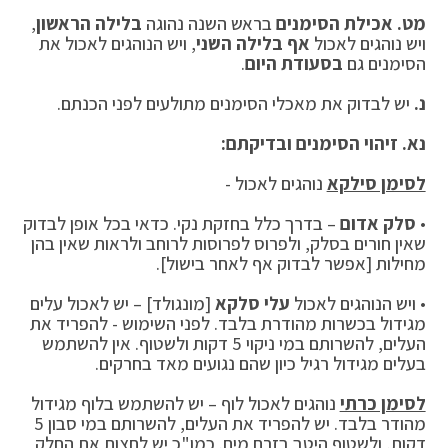
מט. אכילת הסימנים
בראש השנה נהוגה
בלילה הראשון
,
ויש נוהגים לאכול
אף בלילה השני
, ויש הנוהגים לאכול את
הסימנים גם
בסעודת היום
.
נ.
יש לבדוק את מאכלי הסימנים מתולעים לפני הכנתם.
נא. זיהוי הסימנים ובדיקתם:
לסימן סילקא
נוהגים לאכול -
•
סלק אדום
– בדרך כלל בחזקת נקי. כדאי בכל אופן לבדוק
שאין חורים בסלק, ולפרוס לפרוסות לרוחב ולראות שאין בהן
מחילות [אפשר לבדוק אף לאחר בישול].
• ויש הנוהגים לאכול
עלי סלקא
[מונגולד] – יש לאכול עלים
מגידול בכשרות מהודרת בלבד. לפני השימוש - להפריד את
העלים, להשרותם במי ניקוי 5 דקות ולשטוף. אין להשתמש
בעלים מגידול רגיל כיון שהם נגועים מאד בחרקים.
לסימן כרתי
נוהגים לאכול לוף – יש להשתמש בלוף מגידול
מהודר בלבד. יש להפריד את העלים, להשרותם במי סבון 5
דקות, ולשטוף היטב בזרם מים. כמו"כ יש לחצות את החלק