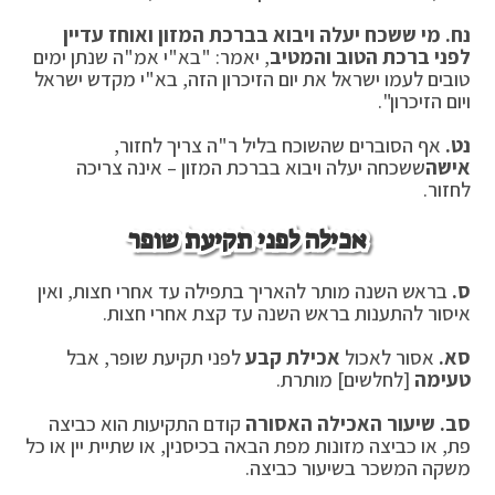
נח. מי ששכח יעלה ויבוא בברכת המזון ואוחז עדיין
לפני ברכת הטוב והמטיב
, יאמר: "בא"י אמ"ה שנתן ימים
טובים לעמו ישראל את יום הזיכרון הזה, בא"י מקדש ישראל
ויום הזיכרון".
נט.
אף הסוברים שהשוכח בליל ר"ה צריך לחזור,
אישה
ששכחה יעלה ויבוא בברכת המזון – אינה צריכה
לחזור.
אכילה לפני תקיעת שופר
ס.
בראש השנה מותר להאריך בתפילה עד אחרי חצות, ואין
איסור להתענות בראש השנה עד קצת אחרי חצות.
סא.
אסור לאכול
אכילת קבע
לפני תקיעת שופר, אבל
טעימה
[לחלשים] מותרת.
סב. שיעור האכילה האסורה
קודם התקיעות הוא כביצה
פת, או כביצה מזונות מפת הבאה בכיסנין, או שתיית יין או כל
משקה המשכר בשיעור כביצה.