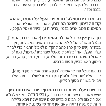
בברכה על מין שוודאי צריך לברך עליו בתוך הסעודה כגון
בננה וכדו'.
נה. מברכים תחילה 'בורא פרי העץ' על התמר, שהוא
קודם לרימון ולשאר הפירות,
ולאחר מכן אוכלים את
הסימנים המבוארים בגמ' (כריתות ו.) ובשו"ע (סי' תקפג).
מן הדין אין סדר לאכילת הסימנים
[לאחר ברכת התמר],
ובגמ' ובשו"ע הנ"ל לא הוזכר סדר מסוים באכילתם, אך
בכה"ח (שם ס"ק כה) כתב להקדים לאכול התמר כדי לברך
עליו 'העץ', ואח"כ לאכול מאכל שברכתו 'אדמה', ואח"כ
לאכול הסימנים בסדר הזה: סלקא, כרתי, תמר, קרא, רוביא,
רימון, ראש כבש, תפוח בדבש.
נו.
אם אוכל פרי לראשונה [כגון שטרם אכל רימון העונה],
יברך עליו 'שהחיינו'. ולענין זמן הבאתו לשולחן, ראה 'יעלה
ויבוא' בשו"ת בסוף הגיליון.
נז. שכח יעלה ויבא בברכת המזון: ביום - אינו חוזר
כיון
שיש שסוברים שמותר לצום בר"ה,
ובליל ר"ה
– אף שלכו"ע
אסור לצום ולכן רבים סוברים שאם שכח יעלה ויבא בלילה
חוזר, למעשה נראה שאם אין אחר שיוציאנו, לא יחזור.