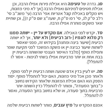
סג.
גדרה של
טעימה
היא אכילת פירות אפילו הרבה, וכן
אכילת חטיפים למיניהם ואפילו הרבה [אך לא מיני מזונות,
ויש מקלים באכילת קוגל אטריות אפי' הרבה (עי' משנ"ב סי'
רלב ס"ק לג, סי' רפו ס"ק ח, שעה"צ שם ס"ק ז)], וכן שתיית
שאר משקים מותרת אפילו הרבה.
סד.
יקדש לפני האכילה.
אם מקדש על יין – ישתה ממנו
רק מלוא לוגמיו [-רוב רביעית] ולא יותר
, אך לא ישתה
רביעית [שיעור ביצה ומחצה] בקידוש זה, מפני שאסור
לשתות שיעור כביצה יין או משקה המשכר לפני תקיעת שופר
ותפילת מוסף [מלבד האיסור העצמי שהשותה רביעית יין
בבת אחת או יותר מרביעית אפילו בשתי לגימות - אסור לו
להתפלל].
סה.
יש לעיין בדין אדם שטעה ושתה רביעית יין לפני מוסף,
ולאחר מכן אכל מיני מזונות, האם יכול להתפלל מוסף. יסוד
הספק הוא האם אכילת המזונות שלאחר הקידוש נחשב
כ"בתוך הסעודה", ומותר לו להתפלל כדין השותה יותר
מרביעית בתוך סעודה, או שלא נחשב בתוך הסעודה, ואסור
לו להתפלל.
אמנם המקדש על
מיץ ענבים
, מותר לשתות רביעית שלמה