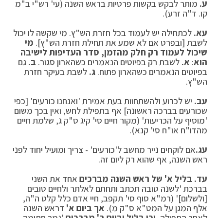
ע.
מותר לבקש בקשות פרטיות בראש השנה (עי' רש"י ב"מ
קו. ד"ה זרע).
עא.
לכתחילה יש לעמוד בכל חזרת הש"ץ. מי שקשה לו יכול
לשבת [ובפרט אם לא שמע את תחילת חזרת הש"ץ].
מי
שיכול לעמוד רק חלק מהזמן, סדר
העדיפות לישיבה
הוא
:
א.
לשבת רק בפיוטים הנאמרים כשהארון סגור.
ב.
גם
בפיוטים הנאמרים כשהארון פתוח.
ג.
לשבת בעיקר חזרת
הש"ץ.
עב.
יש לכרוע ולהשתחוות בעת אמירת 'ואנחנו כורעים' [כפי
שכורעים בברכה ראשונה] אף בתפילת לחש, ואין בכך משום
'מוסיף על הכריעות' (מקור חיים סי' קיג ס"ק ג, שלמת חיים
מהדו"ח או"ח סי' קנא).
עג.
אם לוקחים נייר מחשב ל'כורעים' - צריך ומועיל יחוד לפני
ראש השנה, אף שהוא רק ליום זה.
עד. בליל א' של ראש השנה מברכים
אחד את השני
בברכת 'לשנה טובה תכתב ותחתם לאלתר ולחיים טובים
[ולשלום]' (רמ"א סוף סי' תקפב, חיי אדם כלל קלט ה"ה,
אלף המגן על המט"א ס"ק מ).
אך ביום א'
דראש השנה
לאחר התפילה,
וכן בליל וביום ב' מברכים
'גמר חתימה