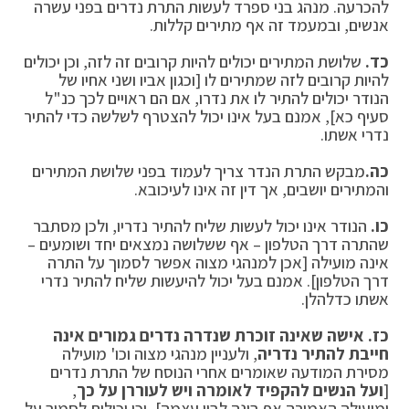
להכרעה. מנהג בני ספרד לעשות התרת נדרים בפני עשרה
אנשים, ובמעמד זה אף מתירים קללות.
כד.
שלושת המתירים יכולים להיות קרובים זה לזה, וכן יכולים
להיות קרובים לזה שמתירים לו [וכגון אביו ושני אחיו של
הנודר יכולים להתיר לו את נדרו, אם הם ראויים לכך כנ"ל
סעיף כא], אמנם בעל אינו יכול להצטרף לשלשה כדי להתיר
נדרי אשתו.
כה.
מבקש התרת הנדר צריך לעמוד בפני שלושת המתירים
והמתירים יושבים, אך דין זה אינו לעיכובא.
כו.
הנודר אינו יכול לעשות שליח להתיר נדריו, ולכן מסתבר
שהתרה דרך הטלפון – אף ששלושה נמצאים יחד ושומעים –
אינה מועילה [אכן למנהגי מצוה אפשר לסמוך על התרה
דרך הטלפון]. אמנם בעל יכול להיעשות שליח להתיר נדרי
אשתו כדלהלן.
כז. אישה שאינה זוכרת שנדרה נדרים גמורים אינה
חייבת להתיר נדריה
, ולעניין מנהגי מצוה וכו' מועילה
מסירת המודעה שאומרים אחרי הנוסח של התרת נדרים
[
ועל הנשים להקפיד לאומרה ויש לעוררן על כך
,
ומועילה האמירה אף בינה לבין עצמה], וכן יכולות לסמוך על