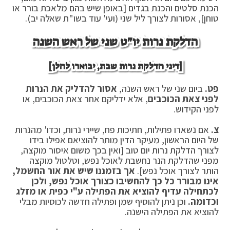
הכנת סלטים והכנת בגדים [באופן שיש בהם מלאכת בורר או
טוחן], אסורות לצורך ליל שני (ועי' עוד בשו"ת שאלה יב).
הדלקת נרות יו"ט שני של ראש השנה
[דיני הדלקת נרות שבת, יבוארו להלן]
פט.
ביום שני של ראש השנה,
אסור להדליק את הנרות
לפני צאת הכוכבים
, אלא ידליקם אחר צאת הכוכבים, או
לפני הקידוש.
צ.
אם נשארו פתילות, חתיכות פח, שיירי נרות, וכדו' מהנרות
של היום הראשון, מעיקר הדין מותר להוציאם אפילו בידו
לצורך הדלקת נרות יום טוב [ואין בכך משום איסור מוקצה,
מפני שהדלקת הנר נחשבת לאוכל נפש, וטלטול מוקצה
הותר לצורך אוכל נפש].
אך בזמננו שיש את אור החשמל,
אינו מבורר כל כך להחשיבו כצורך אוכל נפש, ולכן
לכתחילה עדיף להוציא את הפתילה ע"י כפית או מזלג
וכדומה.
וכן ניתן להוסיף שמן ופתילה חדשה לכוסיות מבלי
להוציא את הפתילה הישנה.