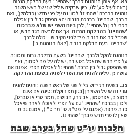
צא.
אף אותן הנוהגות לברך 'שהחיינו' בעת הדלקת הנרות
(ראה לעיל סע' לו), כיון שבקידוש ליל שני של ראש השנה
נוהגים בברכת 'שהחיינו' לכוון גם על פרי חדש (כדלהלן), ואם
תברך 'שהחיינו' בברכת הנרות יהא הפסק גדול בין אכילת
הפרי לבין ה'שהחיינו', לכן
ביום השני יש שלא מברכות
'שהחיינו' בהדלקת הנרות
. אך אם לובשת בגד חדש, או
שמדליקה את הנרות מיד לפני הקידוש - יכולה לברך
'שהחיינו' בעת הדלקת הנרות [לאלו הנוהגות כן].
הנוהגת להקל ולברך 'שהחיינו' בשעת הדלקת נרות ומכוונת
על פרי חדש שתאכל בסעודה, יש לה על מה לסמוך, ואף
שישהפסק גדול בין ברכת 'שהחיינו' לאכילת הפרי. אמנם אם
עושה כן, עליה
להניח את הפרי לפניה בשעת ההדלקה
.
צב.
בשעת הקידוש בליל שני של ראש השנה נוהגים להניח
פרי חדש
על השולחן [כגון תפוז וקלמנטינה אם אינם
חמוצים, אפרסמון, אבוקדו, חבושים, תמר טרי או סברס],
ולכוון בברכת 'שהחיינו' גם על הפרי ולאוכלו לאחר שיאכל
כזית מהפת (אמנם עי' מט"א סי' תר ס"ו), אמנם גם מי
שאין לו פרי חדש מברך 'שהחיינו'.
הלכות יו"ט שחל בערב שבת