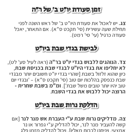
זמן סעודת יו"ט ב' של ר"ה
צג.
יש לאכול את סעודת היו"ט ב' של ראש השנה לפני
תחילת שעה עשירית (סי' תקכט ס"א). אם התאחר, יאכל
סעודה כרגיל (עי' סי' רמט).
לבישת בגדי שבת ביו"ט
צד. הנוהגים ללבוש בגדי יו"ט בר"ה
(ראה לעיל סע' לט),
לא יחליפו את בגדי היו"ט לבגדי שבת בכניסת שבת
,
כיון שהוא זלזול בשבת [שהרי בגדי יו"ט חשובים יותר מבגדי
שבת כנפסק בהלכות יום טוב (סי' תקכט ס"א) – 'ובגדי יום
טוב יהיו יותר טובים משל שבת'].
ומ"מ בשבת שחרית -
הרוצה יכול ללבוש את בגדי השבת
.
הדלקת נרות שבת ביו"ט
צה. מדליקים נרות שבת ע"י העברת אש מנר לנר
[אם
קשה להעביר מנר לנר, יכול להדליק ע"י גפרור או נר
אמצעי, ויניחנו לכבות מאליו], ויכול להדליק מזמן פלג