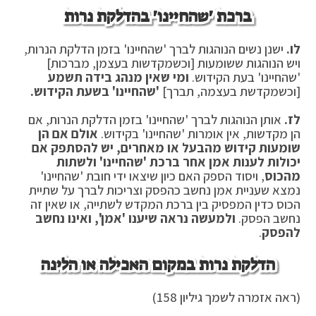
ברכת 'שהחיינו' בהדלקת נרות
לו.
ישנן נשים הנוהגות לברך 'שהחיינו' בזמן הדלקת הנרות,
ויש הנוהגות ששומעות [וכשמקדשות בעצמן, מברכות]
'שהחיינו' בעת הקידוש.
ומי שאין מנהג בידה תשמע
[וכשמקדשת בעצמה, תברך]
'שהחיינו' בשעת הקידוש.
לז.
אותן הנוהגות לברך 'שהחיינו' בזמן הדלקת הנרות, אם
הן מקדשות, אין אומרות 'שהחיינו' בקידוש.
אולם אם הן
שומעות קידוש מהבעל או מאחרים, יש להסתפק אם
יכולות לענות אמן אחר ברכת 'שהחיינו' ולשתות
מהכוס
, ויסוד הספק האם כיון שיצאו ידי חובת 'שהחיינו'
נמצא שעניית אמן נחשב כהפסק וצריכות לברך על שתיית
הכוס כדין המפסיק בין ברכת המקדש לשתייה, או שאין זה
נחשב הפסק.
ולמעשה נראה שיענו 'אמן', ואינו נחשב
להפסק
.
הדלקת נרות במקום האכילה או הלינה
(ראה אזמרה לשמך גיליון 158)