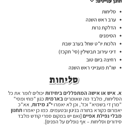
תוכן עניינים:
סליחות
ערב ראש השנה
הדלקת נרות
הסימנים
הלכות יו"ט שחל בערב שבת
דיני עירוב תבשילין (סי' תקכז)
רחיצה ביום טוב
שו"ת מענייני ראש השנה
סליחות
א. איש או אישה המתפללים ביחידות
יכולים לומר את כל
הסליחות, מלבד מה שאומרים
בארמית
כגון "מחי ומסי"
"מרן די בשמיא" וכד', וכן לא יאמרו
י"ג מידות
, אא"כ
יאמרום כקורא בתורה בניגון ובטעמים. כמו כן יאמרו
תחנון
מבלי נפילת אפיים
[ואם יש במקום ספרי קודש מלבד
סידורים וסליחות – אף נופלים על הפנים].