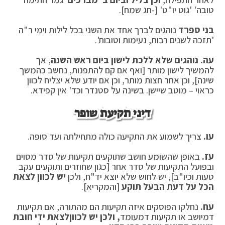
טובה' 'גוט יו"ט' [-חג שמח].
בני ספרד
נוהגים לברך אחד את השני בכל לילות וימי ר"ה
'תזכה לשנים רבות, נעימות וטובות'.
עה. נוהגים שלא ללכת לישון ביום ראש השנה
, אך
להמשיך לישון מותר [ואף אם קם להתפנות, נחשב כהמשך
שינה], וכן אחר חצות מותר, וכן אם יודע שלא יצליח לכוון
כראוי – מוטב שיישן. בשינה על סטנדר וכד' אין קפידא.
דיני תקיעת שופר
עו.
צריך לשמוע את התקיעה כולה מתחילתה ועד סופה.
עז.
באופן שהשומע חושב שתוקעים תקיעות של סדר מסוים
ובפועל התקיעות של סדר אחר [כגון שחוזרים ותוקעים עקב
טעות וכיו"ב], יש לחוש שלא יוצא יד"ח, ולכן
יש לכוון לצאת
הכל על דעת הבעל תוקע
[והמקריא].
עח.
נחלקו הפוסקים איזה תקיעות הם מהתורה, אם תקיעות
דמיושב או תקיעות דמעומד
, ולכן יש לכוון
לצאת ידי חובת