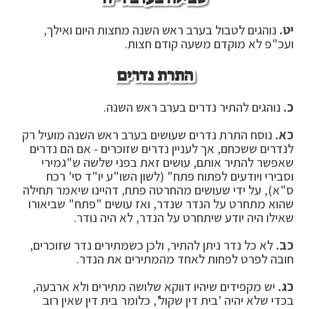
יט.
נוהגים לטבול בערב ראש השנה מחצות היום ואילך,
ועכ"פ לא מוקדם משעה קודם חצות.
התרת נדרים
כ.
נוהגים להתיר נדרים בערב ראש השנה.
כא.
נוסח התרת נדרים שעושים בערב ראש השנה מועיל רק
לנדרים ששכחם, אך לעניין נדרים שזוכרים - אם הם נדרים
שאפשר להתיר אותם, עושים זאת בפני שלשה ש"גמירי
וסבירי ויודעים לפתוח פתח" (לשון השו"ע יו"ד סי' רכח
ס"א), על ידי שעושים מהחרטה פתח, דהיינו שיאמר תחילה
שהוא מתחרט על הנדר שנדר, ואז עושים "פתח" שביאורו
שאילו היה יודע שיתחרט על הנדר, לא היה נודר.
כב.
לא כל נדר ניתן להתיר, ולכן כשמתירים נדר שזוכרים,
חובה לפרט לפחות לאחד מהמתירים את הנדר.
כג.
יש מקפידים שיהיו דווקא שלושה מתירים ולא ארבעה,
בכדי שלא יהיה 'בית דין שקול', כלומר בית דין שאין רוב