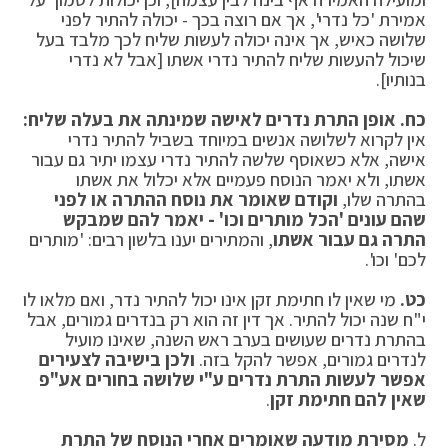
אמירת 'כל נדרי', אך אם רוצה בכך - יכולה להתיר לפני
שלושה כאיש, אך אינה יכולה לעשות שליח לכך מלבד בעל
שיכול להעשות שליח להתיר נדרי אשתו [אבל לא נדרי
בנותיו].
כח. אופן התרת נדרים לאישה שמינתה את בעלה שליח:
אין לקרוא לשלושה אנשים במיוחד בשביל להתיר נדרי
אישה, אלא כשאוסף שלשה להתיר נדרי עצמו יתיר גם עבור
אשתו, ולא יאמר הנוסח פעמיים אלא יכלול את אשתו
בהתרה שלו,
וקודם שאומר את נוסח ההתרה או לפני
שהם עונים 'הכל מותרים וכו' - יאמר להם שמבקש
התרה גם עבור אשתו
, והמתירים יענו בלשון רבים: 'מותרים
לכם' וכו'.
כט.
מי שאין לו חתימת זקן אינו יכול להתיר נדר, ואם מלאו לו
י"ח שנה יכול להתיר. אך דין זה הוא רק בנדרים גמורים, אבל
בהתרת נדרים שעושים בערב ראש השנה, שאינו מועיל
לנדרים גמורים, אפשר להקל בזה.
ולכן בישיבה לצעירים
אפשר לעשות התרת נדרים ע"י שלושה בחורים אע"פ
שאין להם חתימת זקן
.
ל.
מסירת מודעה שאומרים אחרי הנוסח של התרת