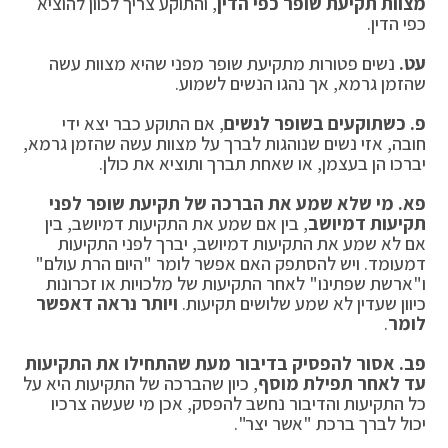
מצוות תקיעת שופר כפי הדין
, והתוקע צריך לכוון להוציא
כפי הדין.
עט.
נשים פטורות מתקיעת שופר מפני שהיא מצוות עשה
שהזמן גרמא, אך נהגו הנשים לשמוע.
פ. כשתוקעים בשופר לנשים
, אם התוקע כבר יצא ידי
חובה, אזי נשים שנוהגות לברך על מצוות עשה שהזמן גרמא,
יברכו הן בעצמן, או שאחת תברך ותוציא את כולן.
פא. מי שלא שמע את הברכה של תקיעת שופר לפני
תקיעות דמיושב
, בין אם שמע את התקיעות דמיושב, בין
אם לא שמע את התקיעות דמיושב, יברך לפני התקיעות
דמעומד. ויש להסתפק האם אפשר לומר "היום הרת עולם"
ו"ארשת שפתינו" לאחר התקיעות של מלכויות או זכרונות
כיוון שעדין לא שמע שלושים תקיעות.
ויותר נראה דאפשר
לומר
.
פב. אסור להפסיק בדיבור מעת שהתחילו את התקיעות
עד לאחר תפילת מוסף
, כיון שהברכה של התקיעות היא על
כל התקיעות והדיבור נחשב להפסק, אכן מי שעשה צרכיו
יכול לברך ברכת "אשר יצר".