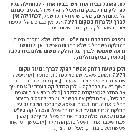
לח. האוכל בבית אחד וישן בבית אחר - לכתחילה עליו
להדליק נרות במקום האכילה
. ואף שלהלכה מברכים גם
על מקום הלינה, כהיום שיש תאורת חשמל,
לכתחילה אין
לברך על נרות במקום הלינה
, שכן אין מברכים על תוספת
אורה כשההדלקה רק משום שלום בית.
ובפרט בהדלקת נרות יו"ט
- יש לדון שלא נתקנה מצוות
ההדלקה כשמדליק שלא במקום האכילה.
אך למעשה
נראה שאפשר לברך על הדלקה משום שלום בית בלבד
[כלומר, במקום הלינה].
ולכן בשעת הדחק אפשר להקל לברך גם על מקום
הלינה
, ומוטב שיאכל שם כזית מזונות וכדומה [או שיעשה
שם איזה תשמיש לצורך הסעודה], וכן מוטב שהחדר יהיה
חשוך בשעת ההדלקה – ולכן
המדליקה בערב יו"ט
תחשיך
את החדר לגמרי קודם ההדלקה [כולל כיבוי אורות והגפת
תריסים], ואז תדליק את החשמל, ומבלי להפסיק בדיבור
תדליק את הנרות ותברך, ונמצא שהברכה הולכת גם על
הדלקת הנרות וגם על תאורת החשמל.
והמדליקה ביו"ט
עצמו
שאינה יכולה לכבות את החשמל, עדיף לכוון שעון
שבת שיכבה את החשמל בזמן ההדלקה [או במשך זמן אחר
שמשתמשים בנרות, ואפי' זמן קצר].