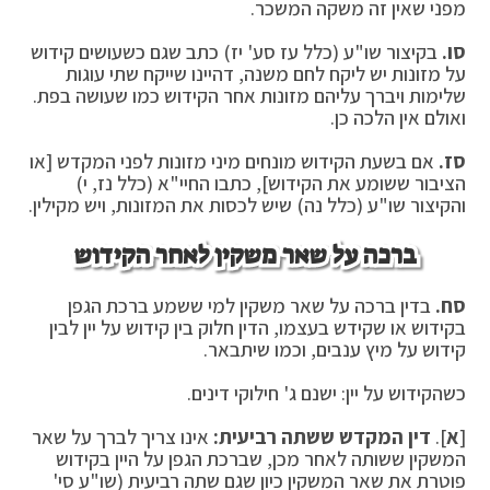
מפני שאין זה משקה המשכר.
סו.
בקיצור שו"ע (כלל עז סע' יז) כתב שגם כשעושים קידוש
על מזונות יש ליקח לחם משנה, דהיינו שייקח שתי עוגות
שלימות ויברך עליהם מזונות אחר הקידוש כמו שעושה בפת.
ואולם אין הלכה כן.
סז.
אם בשעת הקידוש מונחים מיני מזונות לפני המקדש [או
הציבור ששומע את הקידוש], כתבו החיי"א (כלל נז, י)
והקיצור שו"ע (כלל נה) שיש לכסות את המזונות, ויש מקילין.
ברכה על שאר משקין לאחר הקידוש
סח.
בדין ברכה על שאר משקין למי ששמע ברכת הגפן
בקידוש או שקידש בעצמו, הדין חלוק בין קידוש על יין לבין
קידוש על מיץ ענבים, וכמו שיתבאר.
כשהקידוש על יין: ישנם ג' חילוקי דינים.
[
א
].
דין המקדש ששתה רביעית:
אינו צריך לברך על שאר
המשקין ששותה לאחר מכן, שברכת הגפן על היין בקידוש
פוטרת את שאר המשקין כיון שגם שתה רביעית (שו"ע סי'