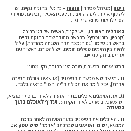
רימון
[מגידול מסחרי]
ותפוח
– כל אלו בחזקת נקיים. יש
לשטוף את הקליפה החיצונית לפני האכילה, ובשעת פתיחת
הפרי לראות שהוא טרי ונקי.
האוכלים ראש דג
– יש לקנות ראשים של דגי בריכה
[קרפיון, בורי וכסיף] בהכשר מהודר שהם בחזקת נקיים.
בראש דג סלמון [גם הנמכר תחת השגחה מהודרת] עלול
להיות בין הזימים טפילים חומים, ויש להסירם. ראשי דגים
אחרים בחזקת נקיים.
דבש
איכותי בכשרות טובה הינו בחזקת נקי ומסונן.
נב.
מי שחושש מכשרות הסימנים [או שאינו אוכלם מסיבה
אחרת], יכול לומר את תפילת ה"יהי רצון" בראיה בלבד.
נג.
את הסימנים אוכלים בתוך הסעודה לאחר ברכת המוציא,
ויש שאוכלים אותם לאחר הקידוש,
ועדיף לאוכלם בתוך
הסעודה
.
נד.
האוכלים את הסימנים בתוך הסעודה לאחר ברכת
המוציא,
יש מן הסימנים
שברכתם 'אדמה'
שיש ספק אם
מברכים עליהם בתוך הסעודה,
ולכן עדיף לפטור אותם