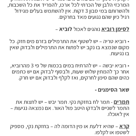
המרכזי הלבן של הכרתי לכל ארכו, להפריד את כל השכבות,
ולהשרותם במי סבון 3 דקות. אין להשתמש בעלים מגידול
רגיל כיון שהם נגועים מאד בחרקים.
לסימן רוביא
נוהגים לאכול
לוביא
–
• רוביא טריה – יש לשטוף את התרמילים בזרם מים חזק. כל
מקום שנמצא בו נקב יש לפתוח את התרמילים ולבדוק שאין
בו נגיעות.
• רוביא יבשה – יש להרתיח במים בכמות של פי 3 מהרוביא,
אחר כך להמתין שלוש שעות, ולבסוף לבדוק אם יש כתמים
כהים שהם סימן לחרקים, ואז לקלף ולבדוק אם יש חרק.
שאר הסימנים -
תמרים
- תמר לח בחזקת נקי. תמר יבש – יש לחצות את
התמר לשניים ולבדקו היטב מול האור. אם נמצאה נגיעות –
אין לאוכלו.
קרא
– שהיא דלעת או מין הדומה לה – בחזקת נקי, מספיק
לשטפו או לקלפו.