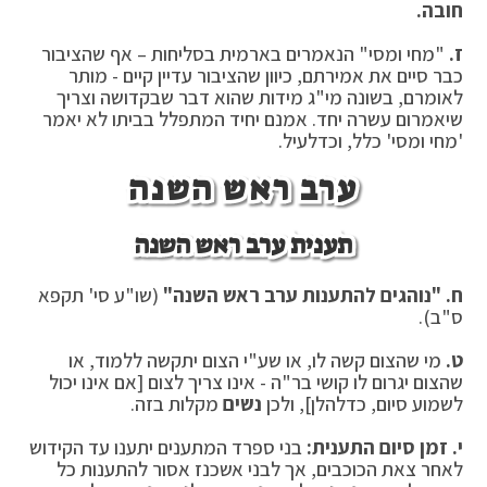
חובה.
ז.
"מחי ומסי" הנאמרים בארמית בסליחות – אף שהציבור
כבר סיים את אמירתם, כיוון שהציבור עדיין קיים - מותר
לאומרם, בשונה מי"ג מידות שהוא דבר שבקדושה וצריך
שיאמרום עשרה יחד. אמנם יחיד המתפלל בביתו לא יאמר
'מחי ומסי' כלל, וכדלעיל.
ערב ראש השנה
תענית ערב ראש השנה
ח. "נוהגים להתענות ערב ראש השנה"
(שו"ע סי' תקפא
ס"ב).
ט.
מי שהצום קשה לו, או שע"י הצום יתקשה ללמוד, או
שהצום יגרום לו קושי בר"ה - אינו צריך לצום [אם אינו יכול
לשמוע סיום, כדלהלן], ולכן
נשים
מקלות בזה.
י. זמן סיום התענית:
בני ספרד המתענים יתענו עד הקידוש
לאחר צאת הכוכבים, אך לבני אשכנז אסור להתענות כל