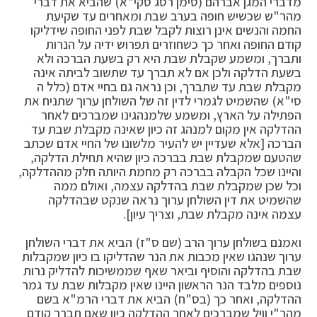
מדברי המגן אברהם (סימן רסג סקי"א) שהביא את דברי
מהר"ש שכשיש חופה בערב שבת ומאחרים עד שקיעת
החמה והנשים אינן רוצות לקבל שבת לפני החופה שידליקו
קודם החופה ואחר כך כשחוזרים תפרוש ידיה על הנרות
ותברך, ומשמע שקבלת שבת היא רק בשעת הברכה ולא
בשעת הדלקה ולכן אם לא תברך עד שתשוב לביתה אינה
מקבלת שבת עד שתברך, וכן נראה גם בחיי אדם (כלל ה
סי"א) שהשמיט לגמרי לדין זה של השולחן ערוך שתניח את
הפתילה על הארץ, ומשמע שלמנהגינו שמברכים לאחר
ההדלקה אין מקום למנהג זה כיון שאינה מקבלת שבת עד
הברכה [אלא שעדיין יש להעיר מלשונו של החיי אדם שכתב
שהטעם שמקבלת שבת בברכה כיון שהיא תחילת הדלקה,
והיינו שכל הקבלה בברכה רק מחמת היותה חלק מההדלקה,
וכל שכן שמקבלת שבת בהדלקה עצמה, ואולם ממה
שהשמיט את דין השולחן ערוך נראה שנקט שבהדלקה
עצמה אינה מקבלת שבת, וצריך עיון].
ואמנם בשולחן ערוך הרב (שם ס"ז) הביא את דברי השולחן
ערוך שנהגו שאין מכבות את הנר שהדליקו בו כיון שמקבלות
שבת בהדלקה והוסיף וביאר שאף שממשיכות להדליק נרות
נוספים מלבד הנר הראשון היינו שאין מקבלות שבת עד גמר
ההדלקה, ואחר כך (בס"ח) הביא את דברי הרמ"א בשם
מהר"י וויל שמברכים לאחר ההדלקה כיון שאם תברך קודם