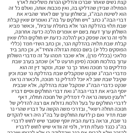
קצת נשים שאחר שברכו והדליקו הנרות משליכות לארץ
הפתילה שבידן שהדליקו בה, ואין מכבות אותה, ואולם כל זה
הוא לשיטת הבה"ג, ובשולחן ערוך שם לאחר שהביא את
דברי הבה"ג כתב "ויש חולקים על בה"ג ואומרים שאין קבלת
שבת תלוי בהדלקת הנר אלא בתפלת ערבית", וכאשר מביא
השולחן ערוך דעות בשם יש אומרים הלכה כדעה אחרונה,
ולפי זה נראה שפסק כאן להלכה כדעת יש חולקים הללו שאין
קבלת שבת תלויה בהדלקת הנר, וכן כתב השדי חמד (כללי
הפוסקים כלל יג) בשם כנסת הגדולה והחיד"א, וכן כתב ביד
מלאכי (בכללי מרן), אלא שכבר תמהו על זה מדברי השולחן
ערוך בהלכות חנוכה (סימן תרעט ס"א) שכתב בערב שבת
מדליקים נר חנוכה ואחר כך נר שבת, ומקור דין זה הוא
מדברי הבה"ג שנקט שמקבלים שבת בהדלקת נר שבת וכיון
שקיבל שבת שוב לא יוכל להדליק נר חנוכה, ולכאורה נראה
שנקט כדברי הבה"ג שמקבל שבת בהדלקה, אלא שבבית
יוסף הביא את דברי הבה"ג ואת דברי החולקים וסיים דבריו
"ולענין מעשה נראה לי דמדליק של חנוכה תחלה, דאף
לדברי החולקים על בעל הלכות גדולות אם רצה להדליק של
חנוכה תחלה רשאי", ובדרכי משה הקשה על דבריו שהרי נר
שבת תדיר ואם כן לדעת החולקים על בה"ג היה ראוי להקדים
נר שבת, ונראה בדעת הבית יוסף שסובר שיש לחוש לדברי
בה"ג כנגד מעלת תדיר, ולפי זה וודאי שיש לחוש לדבריו
להזהר שלא לכבות את הנר שהדליקה בו אלא להניחו שיכבה