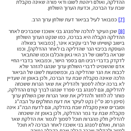
ההדלקה, ואולם ריהטת לשונו ודאי מורה שאינה מקבלת
שבת עד הברכה, וכדעת הערוך השולחן.
[7]
כמבואר לעיל בביאור דעת שולחן ערוך הרב.
[8]
שכן העיקר להלכה שלמנהג בני אשכנז שמברכים לאחר
ההדלקה הקבלה היא בברכה, כמו שנקט הערוך השולחן
בישוב קושייתו של רבי עקיבא איגר, [כמבואר בשאלה
העוסקת בכיבוי הנר שהדליקה בו לאחר ההדלקה], וכמו
שנראה בלשונו של רב האי גאון והכלבו וכמו שהתבאר
לדקדק בדברי רבינו תם בספר הישר, וכמבואר בדברי החיי
אדם שהשמיט לדברי השולחן ערוך שנהגו להזהר שלא
לכבות את הנר שהדליקה בו, וכמשמעות לשונו של הביאור
הלכה שאינה מקבלת שבת עד הברכה, ולכן באופן זה שעדיין
לא ברכה יכולה לסמוך ולהדליק את שאר הנרות ששכחה
להדליקם, וגם למנהג בני ספרד שנהגו לברך קודם ההדלקה,
מותר לה לחזור ולהדליק את שאר הנרות שכן השולחן ערוך
(סימן רסג ס"י) נקט לעיקר את דעת החולקים על הבה"ג
וסוברים שאין מקבלת שבת בהדלקה, וגם לדעת הבה"ג אינה
מקבלת שבת עד גמר ההדלקה, ולכן באופן זה ששכחה
להדליק חלק מהנרות תוכל לסמוך לגמור את הדלקת שאר
הנרות, ואולם למנהג בני אשכנז לאחר הברכה לא תוכל
לחזור ולהדליק שכבר קבלה שבת בקבלה גמורה.