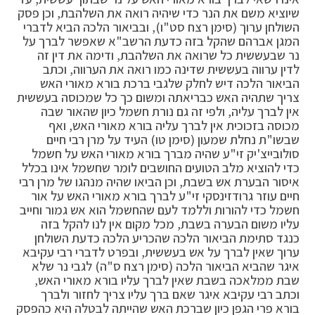
שיוציא משם את הנר כדי שיהיה רואה את השלהבת, וכן פסק
השולחן ערוך (סימן רצח סט"ו), ובביאור הלכה הביא לדברי
המגן אברהם שהקל בזה כדעת הרשב"א שאפשר לברך על
נר שבעששית כל שרואה את השלהבת, ודימה את דין זה
לדין ערווה בעששית שדינה כמו רואה את הערווה, וכתב
הביאור הלכה דיש לחלק שלגבי ברכת בורא מאורי האש
צריך שתהיה האש כבריאתה ומשום כך כל שמכוסה בעששית
אין לברך עליה, ולפי זה גם נורת חשמל כיון שהאור שבה
מכוסה בזכוכית אין לברך עליה בורא מאורי האש, ואף
שבשו"ת נחלת שמעון (סימן טו) העיד על מרן רבי חיים
סולובייצ'יק זי"ע שהיה מברך בורא מאורי האש על חשמל
כדי להוציא מלב הטועים החושבים לומר שחשמל אינו בכלל
איסור הבערת אש בשבת, וכן הביאו שהיה מנהגו של מרן רבי
חיים עוזר גרודזינסקי זי"ע לברך בורא מאורי האש על אור
חשמל כדי להורות וללמד לעם שהחשמל הוא אש גמור וחייב
עליו משום הבערה בשבת, מכל מקום אין לנו להקל בזה
כנגד סתימת הביאור הלכה שהכריע הלכה כדעת השולחן
ערוך שאין לברך על אש בעששית, ובפרט לדברי רבי עקיבא
איגר שהביא הביאור הלכה (סימן רצח ס"ה) לגבי נר שלא
שבת ממלאכה בשבת שאין לברך עליו בורא מאורי האש,
וכתב רבי עקיבא איגר שאם ברך עליו צריך לחזור ולברך
בורא פרי הגפן כיון שברכת האש שהייתה לבטלה היא כהפסק