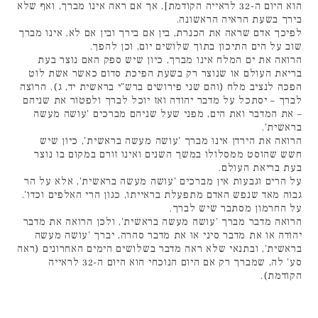
הוא היום ה-32 לראייה הקודמת], אך אם ראה אינו מברך, ואף שלא
בירך בשעת הראיה הראשונה.
לפיכך אדם שראה את הכנרת, בין אם בירך ובין אם לא, אינו מברך
שוב על הים התיכון בתוך שלושים יום, וכן להפך.
הרואה את ים המלח אינו מברך, כיון שיש ספק האם נוצר בעת
בריאת העולם או שנוצר רק בשעת הפיכת סדום כאשר אשת לוט
הפכה לנציב מלח (והם שני פירושים ברש"י בראשית יד, ג). הרוצה
לברך – יסתכל על מדבר יהודה ואז יוכל לברך ולפטור את שניהם
– את המדבר ואת הים, מפני שעל שניהם מברכים 'עושה מעשה
בראשית'.
הרואה את הירדן אינו מברך 'עושה מעשה בראשית', כיון שיש
חשש שהוסט ממסלולו במשך השנים ואינו זורם במקום בו נוצר
בעת בריאת העולם.
על הרים וגבעות אין מברכים 'עושה מעשה בראשית', אלא על הר
גבוה מאד שנפש האדם מתפעלת בראייתו, כגון הרי האלפים וכדו'.
על החרמון מסתבר שיש לברך.
הרואה מדבר מברך 'עושה מעשה בראשית', ולכן הרואה את מדבר
יהודה או את מדבר סיני או את מדבר סהרה, יברך 'עושה מעשה
בראשית', ובתנאי שלא ראה מדבר בשלושים הימים האחרונים (ראה
סע' לה, שמברך רק אם היום הנוכחי הוא היום ה-32 לראייה
הקודמת).