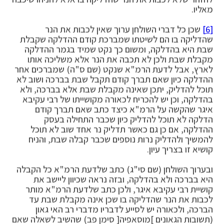
מאליו.
[6]
שכן כל דברי השולחן ערוך שאין לכבות את הנר
שהדליקה בו הם לשיטתו שמברכת קודם ההדלקה שקבלת
שבת היא בהדלקה, ומשום כך נקט שמיד בגמר ההדלקה
מקבלת שבת ולכן לא תכבה את הנר אלא משליכה אותו
לארץ, אבל לדעת הרמ"א שנקט (שם ס"ה) שמברכים אחר
ההדלקה כיון שאם תברך קודם תקבל שבת בברכה ושוב לא
תוכל להדליק, יתכן שאינה מקבלת שבת אלא בברכה, ולא
בהדלקה, וכן יש להכריח לכאורה מקושייתו של רבי עקיבא
איגר שהקשה על הרמ"א כיצד כתב שאם תברך קודם
הדלקה לא תוכל להדליק כיון שכבר התחילה בעסק
ההדלקה, אם כן גם כאשר תדליק נר אחד שוב לא תוכל
להמשיך ולהדליק נרות נוספים שכבר קבלה שבת, והניח
קושיא זו בצריך עיון.
ובערוך השולחן (שם סי"ג) כתב שלדעת הרמ"א כל הקבלה
היא בברכה ולא בהדלקה, ובזה נראה שכיוון ליישב את
קושיית רבי עקיבא איגר, ולכן כתב שלדעת הרמ"א מותר
לכבות את הנר שהדליקה בו שכן אינה מקבלת שבת עד
הברכה, ולכאורה יש לסייע לדבריו מדברי רב האי גאון
(תשובות הגאונים ]מוסאפיה[ סימן פב) שהשיב לשאלה שאם