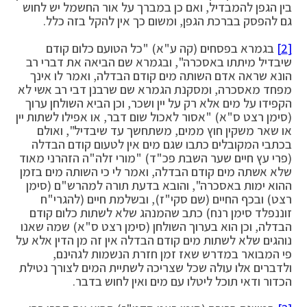
בין הגפן להמבדיל, ואם כן במברך על אור החשמל יש לחוש
גם להפסק בברכת הגפן, ומשום כך אין להקל בזה כלל.
[2]
בגמרא בפסחים (קה ע"א) "כל הטועם כלום קודם
שיבדיל מיתתו באסכרה", ובגמרא שם הביאה את דברי רב
הונא שראה אדם השותה מים קודם הבדלה, ואמר לו אינך
מפחד מאסכרה, ומסקנת הגמרא שם שרבנן דבי רב אשי לא
הקפידו על מים אלא רק על יין ושכר, וכן הביא השולחן ערוך
(סימן רצט ס"א) "אסור לאכול שום דבר, או אפילו לשתות יין
או שאר משקין חוץ ממים, משתחשך עד שיבדיל", ואולם
בכתבי המקובלים כתבו שגם מים אין לטעום קודם הבדלה
(פרי עץ חיים שער השבת פכ"ד) "מורי זלה"ה הזהרני מאוד
שלא אשתה מים קודם הבדלה, ואמר לי כי השותה מים בזמן
ההוא ימות באסכרה", והובא בדעת תורה למהרש"ם (סימן
רצט) ובכף החיים (שם סקי"ז), ובשלמת חיים (להגרי"ח
זוננפלד סימן רנח) כתב שהמנהג שלא לשתות כלום קודם
הבדלה, וכן הוא בערוך השולחן (סימן רצט ס"א) שמה שאנו
נוהגים שלא לשתות מים קודם הבדלה אין זה מן הדין אלא על
פי המבואר במדרש שאז זמן חזרת הנשמות לגהינם,
ולדברים אלו עולה שכל שצריכה לשתיית המים לצורך נטילת
הכדור ודאי תוכל ליטלו עם מים ואין לחוש בדבר.