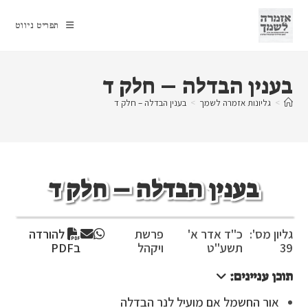
Ski
t
תפריט ניווט
conten
בענין הבדלה – חלק ד
>
גליונות אזמרה לשמך
>
בענין הבדלה – חלק ד
בענין הבדלה – חלק ד
גליון מס':
כ"ד אדר א'
פרשת
להורדה
39
תשע"ט
ויקהל
בPDF
תוכן עניינים:
אור החשמל אם מועיל לנר הבדלה