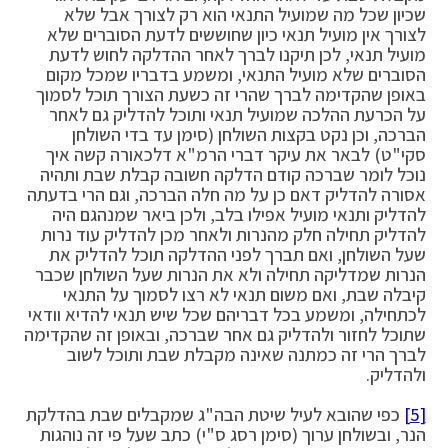
שכיון שכל מה שמועיל התנאי הוא רק לצורך אבל שלא
לצורך אין מועיל תנאי כיון שחוששים לדעת הסוברים שלא
מועיל תנאי, לכן תיקנו לברך לאחר ההדלקה לחוש לדעת
הסוברים שלא מועיל התנאי, ומשמע בדבריו שמכל מקום
באופן שהקדימה לברך שהרי זה כשעת הצורך תוכל לסמוך
על הכרעת ההלכה שמועיל תנאי ותוכל להדליק גם לאחר
הברכה, וכן נקט בקצות השולחן (סימן עד בדי השולחן
סקי"ט) לבאר את עיקר דברי הרמ"א דלכאורה קשה איך
נוכל לומר שברכה קודם הדלקה חשובה קבלת שבת ותהיה
אסורה להדליק דאם כן על מה חלה הברכה, וגם הרי בדעתה
להדליק ותנאי מועיל אפילו בלב, ולכן ביאר שמנהגם היה
להדליק תחילה חלק מהנרות ולאחר מכן להדליק עוד נרות
שעל השולחן, ואם תברך לפני ההדלקה תוכל להדליק את
הנרות שמדליקה תחילה ולא את הנרות שעל השולחן שכבר
קיבלה שבת, ואם משום תנאי לא רצו לסמוך על התנאי
לכתחילה, ומשמע בכל דבריהם שכל שיש תנאי להדיא וודאי
שתוכל לחזור ולהדליק גם אחר שברכה, ובאופן זה שהקדימה
לברך הרי זה כמתנה שאינה מקבלת שבת ותוכל לשוב
ולהדליק.
[5]
כפי שהובא לעיל שיטת הבה"ג שמקבלים שבת בהדלקת
הנר, ובשולחן ערוך (סימן רסג ס"י) כתב שעל פי זה נוהגות