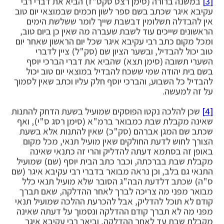
[3]
במשנה ברורה (סימן רצט סקט"ז) הביא את דברי רבי
עקיבא איגר שכתב בשם ספר לשון חכמים שבמוצאי יום טוב
אין להבדלה תשלומין דבשבת שייך לומר ששלשת הימים
הראשונים שייכים עוד לשבת שעברה מה שאין כן ביום טוב,
ומכל מקום כתב רבי עקיבא איגר שכל יום הראשון שאחר יום
טוב יכול להבדיל, ובשער הציון שם (סק"ל) ציין לדברי
השערי תשובה (סימן תצא) שהביא את דברי הברכי יוסף
בשם בית יהודה שמי ששכח להבדיל במוצאי יום טוב יכול
להבדיל כל השבוע, והברכי יוסף חלק עליו וכתב שאין לסמוך
על זה למעשה.
[4]
שכן להלכה נקטו הפוסקים שמועיל בשעת הדחק להתנות
שאינה מקבלת שבת כמבואר ברמ"א (סימן רסג ס"י), ואף
שכתב שם המגן אברהם (סק"כ) שאין להתנות אלא בשעת
הצורך לחוש לדעת החולקים שאין מועיל תנאי, מכל מקום
באופן זה בסתמא דעתה להדליק והרי זה כתנאי שאינה
מקבלת שבת בברכתה, וכבר כתב הבית יוסף (שם) שמועיל
התנאי גם בלב, וכן נראה מבואר בדברי רבי עקיבא איגר (שם
ס"ה) שכתב דלדעת הבה"ג הסובר שלא מועיל תנאי כלל
מבואר מפני מה צריכה לברך לאחר ההדלקה, שאם תברך
קודם לא תוכל להדליק, אבל להכרעת ההלכה שמועיל תנאי
מפני מה לא תברך קודם ההדלקה ונסמוך על דעתה שאינה
מקבלת שבת עד לאחר ההדלקה, וביאר רבי עקיבא איגר