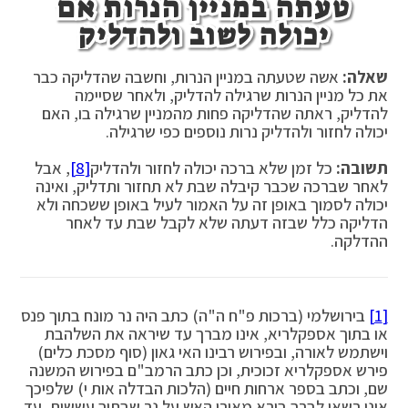
טעתה במניין הנרות אם
יכולה לשוב ולהדליק
שאלה:
אשה שטעתה במניין הנרות, וחשבה שהדליקה כבר
את כל מניין הנרות שרגילה להדליק, ולאחר שסיימה
להדליק, ראתה שהדליקה פחות מהמניין שרגילה בו, האם
יכולה לחזור ולהדליק נרות נוספים כפי שרגילה.
תשובה:
כל זמן שלא ברכה יכולה לחזור ולהדליק
[8]
, אבל
לאחר שברכה שכבר קיבלה שבת לא תחזור ותדליק, ואינה
יכולה לסמוך באופן זה על האמור לעיל באופן ששכחה ולא
הדליקה כלל שבזה דעתה שלא לקבל שבת עד לאחר
ההדלקה.
[1]
בירושלמי (ברכות פ"ח ה"ה) כתב היה נר מונח בתוך פנס
או בתוך אספקלריא, אינו מברך עד שיראה את השלהבת
וישתמש לאורה, ובפירוש רבינו האי גאון (סוף מסכת כלים)
פירש אספקלריא זכוכית, וכן כתב הרמב"ם בפירוש המשנה
שם, וכתב בספר ארחות חיים (הלכות הבדלה אות י) שלפיכך
אינו רשאי לברך בורא מאורי האש על נר שבתוך עששית, עד