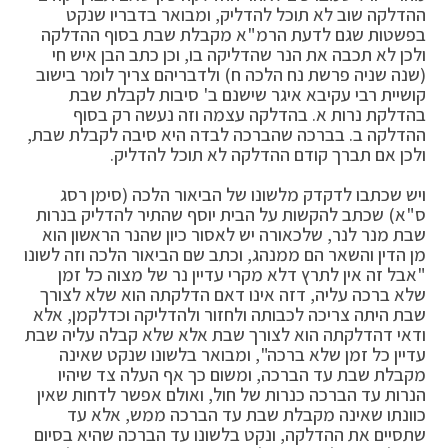
ההדלקה שוב לא תוכל להדליק, ומבואר בדבריו שנקט
בפשטות שגם לדעת הרמ"א מקבלת שבת בסוף ההדלקה
ולכן לא תכבה את הנר שהדליקה בו, וכן כתב הבן איש חי
(שנה שניה פרשת נח הלכה ח) ולדבריהם צריך לומר בישוב
קושיית רבי עקיבא איגר שישנם ב' סיבות לקבלת שבת
בהדלקת נרות א. בהדלקה עצמה וזה נעשה רק בסוף
ההדלקה ב. בברכה שהברכה לבדה היא סיבה לקבלת שבת,
ולכן אם תברך קודם ההדלקה לא תוכל להדליק.
ויש שכתבו לדקדק מלשונו של הביאור הלכה (סימן רסג
ס"א) שכתב להקשות על הבית יוסף שהתיר להדליק בנרות
שבת מנר לנר, שלכאורה יש לאסור כיון שהנר הראשון הוא
מן הדין והשאר הם ממנהג, וכתב שם הביאור הלכה וזה לשונו
"אבל זה אין לתרץ דלא מקרי עדיין נר של מצוה כל זמן
שלא ברכה עליה, דזה אינו דאם הדלקתה הוא שלא לצורך
שבת היתה צריכה לכבותה ולחזור ולהדליקה וכדלקמן, אלא
ודאי דהדלקתה הוא לצורך שבת אלא שלא קבלה עליה שבת
עדיין כל זמן שלא ברכה", ומבואר בלשונו שנקט שאינה
מקבלת שבת עד הברכה, ומשום כך אף העלה צד שיהיו
הנרות עד הברכה כנרות של חול, ואולם אפשר לדחות שאין
כוונתו שאינה מקבלת שבת עד הברכה ממש, אלא עד
שתסיים את ההדלקה, ונקט בלשונו עד הברכה שהיא בסיום