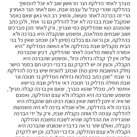
מברך לאחר הדלקת הנר הראשון שוב לא יוכל להמשיך
בהדלקה שהרי קיבל על עצמו שבת, ואם לאחר הנר האחרון
הרי זה כברכה לאחר מעשה, והשיב רב האי גאון שאם נאמר
שמקבל שבת בברכה לא יוכל להדליק גם נר אחד, ולכן כתב
שהמנהג הוא שמדליקים כפי שצריך, ורק לאחר מכן מברכים
ושוב שובתים ממלאכה, ומשמע שהקבלה היא בברכה ולא
בהדלקה, וכן נראה גם בכלבו (סימן לא) שכתב שאין כל בני
הבית מקבלים שבת בהדלקה אלא האשה המדלקת "היא
אסורה לעשות מלאכה לאחר שהדליקה, דכיון שמברכת
עליה אין לך קבלה גדולה מזו", ומשמע שהברכה היא
הקבלה, וכעין זה יש לדקדק גם בדברי רבינו תם בספר הישר
(חלק התשובות סימן מח) שכתב להוכיח שיש ברכה להדלקת
נר שבת "שכן כתב בהלכות גדולות המדליק נר חנוכה ונר
שבת תחילה מדליק נר חנוכה דאי אדליק שבת ברישא
איתסר ליה, מכלל שהוא מברך, שאם אין ברכה קבלה מניין",
ומשמע שהברכה היא הקבלה ולא עצם ההדלקה, ואמנם
שראיה זו יתכן לדחות שאין כוונת רבינו תם שהקבלה היא
בברכה ולא בהדלקה, אלא שבלא ברכה לא היה משמעות
להדלקה עצמה לראותה כקבלת שבת, ורק על ידי הברכה
שמגדירה את ההדלקה שהיא לשבת נחשבת ההדלקה
כקבלה, ואולם יותר נראה בדבריו שכוונתו שהברכה היא
הקבלה ולא עצם ההדלקה, וכדברי הכלבו, וכן יש לדקדק