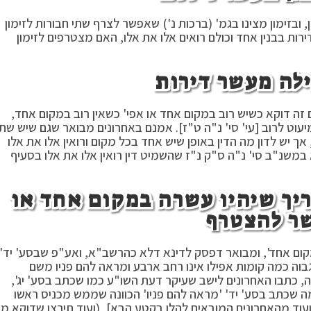
ובזימון מצינו בגמ' (ברכות נ') שאפשר לצרף שתי חבורות לזימון
רות בבנין אחד וכולם רואים אלו את אלו, האם מצטרפים לזימון
ילה מעשר דירות
 זה דוקא כשיש רוב במקום אחד או אפי' כשאין רוב במקום אחד,
ט לרוב [עי' סי' נ"ה ט"ז]. אמנם באחרונים מבואר שגם שיש שתי
ך יש לדון מה הדין באופן שיש אחד בכל מקום ורואין אלו את אלו
א במשנ"ב סי' נ"ה ס"ק נ"ז שהשמיט דין רואין אלו את אלו בסעיף
יך שיהיו עשרה במקום אחד או
ר להצטרף
במקום אחד', ומבואר דפסק לדינא דלא כהרשב"א, ואע"פ שבסע' יד'
גבוה כמה קומות אפילו אינו רחב ארבע ומראה להם פניו משם
, כתבו האחרונים לישב שעיקר דעת השו"ע כמו שכתב בסע' יג',
 שכתב בסע' יד' 'מראה להם פניו' הכוונה שממש מכניס ראשו
ועוד מהאחרונים המובאים להלן בקטע הבא], (ועוד תירצו שדוקא מי