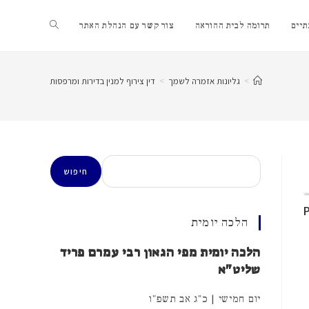
Toggle
יים
תרומה לבית ההוראה
צור קשר עם הנהלת האתר
website
>
גליונות אזמרה לשמך
>
דין צירוף למנין בדירות ומרפסות
search
חיפוש
חיפוש
הלכה יומית
הלכה יומית מפי הגאון רבי עמרם פריד
שליט"א
יום חמישי | כ"ג אב תשפ"ו