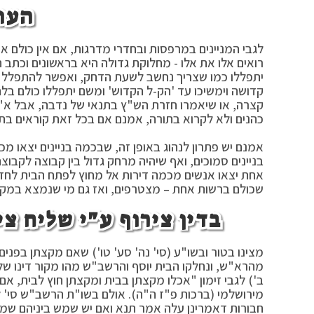
העול
לגבי המניינים במרפסות ובחדרי מדרגות, אם אין כולם או 
רואים אלו את אלו - מחלוקת גדולה היא בראשונים וכת
יתפללו כמו שצריך נחשב לשעת הדחק, ואפשר להתפלל ש
קדושה וימשיכו עד 'הק-ל הקדוש' ומשם יתפללו כולם בלחש 
קצרה, או שיאמרו חזרת הש"ץ בתנאי של נדבה, אבל א"א
כהנים ולא לקרוא בתורה, אמנם אם בכל זאת קוראים בתו
אמנם יש פתרון לנהוג באופן זה, שבכמה בניינים יצאו מכ
בניינים סמוכים, ואף שיהיה מרחק גדול בין קבוצה לקב
אחת יצאו אנשים מכמה דירות אל מחוץ לפתח הבית לחדר 
שכולם ברשות אחת – מצטרפים, ואז גם מי שנמצא במקו
בדין צירוף ע"י שליח צ
מצינו בטור ובשו"ע (סי' נה' סע' טו') שאם מקצתן בפנים 
מהרא"ש, ונחלקו הבית יוסף והרשב"ש מהו מקור דינו של
ב') לגבי זימון "אכלו מקצתן בבית ומקצתן חוץ לבית, אם
מירושלמי (ברכות פ"ז ה"ה). אולם בשו"ת הרשב"ש סי' ל
חבורות דאמרינן עלה אמר תנא ואם יש שמש ביניהם שמש