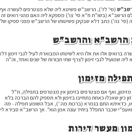
רשב"ש
(סי' לז'), הרשב"ש פשיטא ליה שלא מצטרפים לעשרה אף
לם הרשב"א (בשו"ת ח"א סי' צו') מספקא ליה האם מהני רואים זה
ה (סי' נה') כתב דלא שבקינן פשיטותו של הרשב"ש מפני ספיקו של
 הרשב"א והרשב"ש
 ברואים אלו את אלו היא לשיטתו המבוארת לעיל לגבי זימון דלא
ליה שמועיל לגבי זימון לצרף שתי חבורות של שנים ואחד, וה"ה
פילה מזימון
ימון, ואף אם מצטרפים בזימון אין מצטרפים בתפילה, וז"ל
ון כיון שאכלו כאחת נתחייבו בזימון ולא תספיק להם הברכה בלא
א יצאו, כדאיתא התם בגמרא (ברכות מה:'), אבל השומע תפילה - מה
ואעפ"י שכבר התפלל ביחיד עונה אמן הוא". אך הרשב"א סבירא לי
מון מעשר דירות