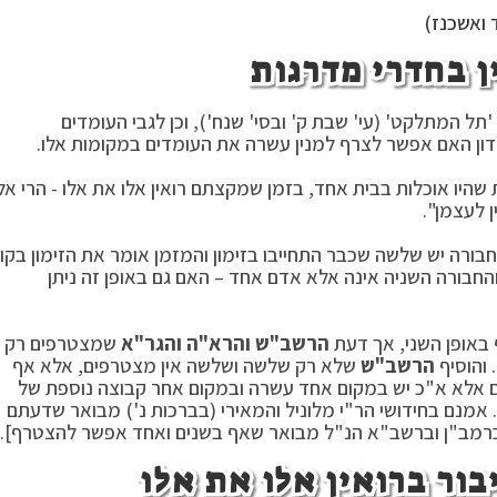
 ואשכנז)
ן בחדרי מדרגות
ל המתלקט' (עי' שבת ק' ובסי' שנח'), וכן לגבי העומדים
דון האם אפשר לצרף למנין עשרה את העומדים במקומות אלו.
 שהיו אוכלות בבית אחד, בזמן שמקצתם רואין אלו את אלו - הרי אל
ן לעצמן".
בורה יש שלשה שכבר התחייבו בזימון והמזמן אומר את הזימון בקו
החבורה השניה אינה אלא אדם אחד – האם גם באופן זה ניתן
באופן השני, אך דעת
הרשב"ש והרא"ה והגר"א
שמצטרפים רק
 והוסיף
הרשב"ש
שלא רק שלשה ושלשה אין מצטרפים, אלא אף
 אלא א"כ יש במקום אחד עשרה ובמקום אחר קבוצה נוספת של
אמנם בחידושי הר"י מלוניל והמאירי (בברכות נ') מבואר שדעתם
רמב"ן וברשב"א הנ"ל מבואר שאף בשנים ואחד אפשר להצטרף].
בור ברואין אלו את אלו