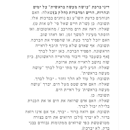
דיני ברכת "עושה מעשה בראשית" על ימים
ונהרות, הרים ומדברות (חלק ב)
שאלה: האם
הנוהגים כדעת השו"ע גם נוהגים בברכות אלו.
תשובה: כן (שו"ת חיים שאל סי' לט אות ט).
שאלה: ראה את הים מהרכב / מהאוטובוס, ואז
הוסתר מעיניו למשך זמן, ואז ראהו שוב.
האם יוכל לברך כעת, או שהפסיד את הברכה.
תשובה: אף שאדם שלא בירך תיכף לראייה
הראשונה, הפסיד הברכה, כאן יוכל לברך
[אף כשעבר כדי דיבור מהראייה הראשונה], כיון
שזה נחשב לראייה אחת ארוכה.
שאלה: הגיע לים, עד מתי יכול לברך "עושה
מעשה בראשית".
תשובה: כל עוד לא הלך וחזר – יכול לברך.
שאלה: האם אדם שטס מעל הים, יברך 'עושה
מעשה בראשית' על ראיית הים.
תשובה: כן.
שאלה: האם אדם שרואה את הים או את הכנרת
בלילה יכול לברך.
תשובה: אם רואה ברור – יברך, אך אם אינו רואה
ברור, לא יברך [ולכן הרואים את הים בצורה
מטושטשת כפי שרואים ממקומות גבוהים בבני
ברק, לא יברכו].