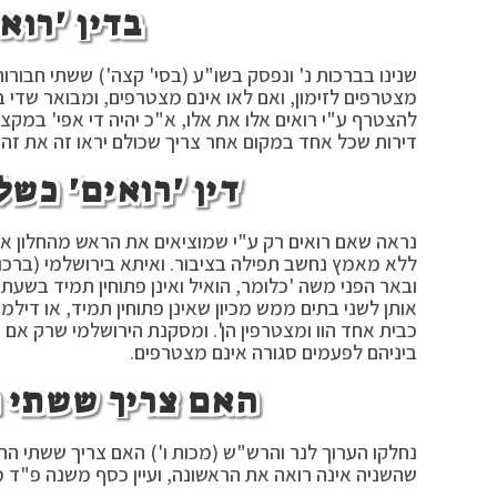
בדין 'רוא
שנינו בברכות נ' ונפסק בשו"ע (בסי' קצה') ששתי חבורו
מצטרפים לזימון, ואם לאו אינם מצטרפים, ומבואר שדי 
להצטרף ע"י רואים אלו את אלו, א"כ יהיה די אפי' במקצת
דירות שכל אחד במקום אחר צריך שכולם יראו זה את זה, 
דין 'רואים' כשל
נראה שאם רואים רק ע"י שמוציאים את הראש מהחלון אינו
ללא מאמץ נחשב תפילה בציבור. ואיתא בירושלמי (ברכות
ובאר הפני משה 'כלומר, הואיל ואינן פתוחין תמיד בשעת
אותן לשני בתים ממש מכיון שאינן פתוחין תמיד, או דילמ
כבית אחד הוו ומצטרפין הן'. ומסקנת הירושלמי שרק אם 
ביניהם לפעמים סגורה אינם מצטרפים.
האם צריך ששתי ה
נחלקו הערוך לנר והרש"ש (מכות ו') האם צריך ששתי החב
שהשניה אינה רואה את הראשונה, ועיין כסף משנה פ"ד 