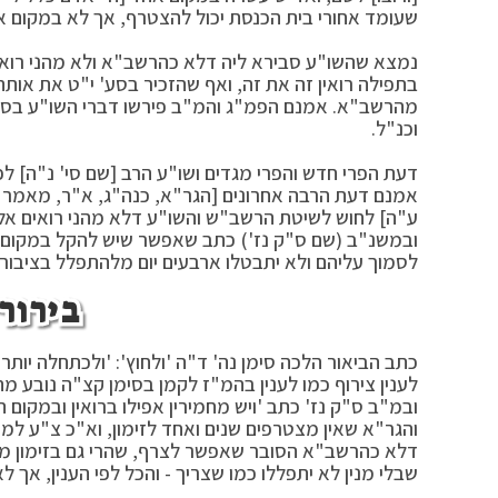
שעומד אחורי בית הכנסת יכול להצטרף, אך לא במקום א
נמצא שהשו"ע סבירא ליה דלא כהרשב"א ולא מהני רואים
בתפילה רואין זה את זה, ואף שהזכיר בסע' י"ט את אותה
מהרשב"א. אמנם הפמ"ג והמ"ב פירשו דברי השו"ע בסע' י
וכנ"ל.
דעת הפרי חדש והפרי מגדים ושו"ע הרב [שם סי' נ"ה] 
אמנם דעת הרבה אחרונים [הגר"א, כנה"ג, א"ר, מאמר מרד
ע"ה] לחוש לשיטת הרשב"ש והשו"ע דלא מהני רואים אל
ובמשנ"ב (שם ס"ק נז') כתב שאפשר שיש להקל במקום הד
לסמוך עליהם ולא יתבטלו ארבעים יום מלהתפלל בציבור ו
בירור
כתב הביאור הלכה סימן נה' ד"ה 'ולחוץ': 'ולכתחלה יותר 
לענין צירוף כמו לענין בהמ"ז לקמן בסימן קצ"ה נובע 
ובמ"ב ס"ק נז' כתב 'ויש מחמירין אפילו ברואין ובמקו
והגר"א שאין מצטרפים שנים ואחד לזימון, וא"כ צ"ע למ
דלא כהרשב"א הסובר שאפשר לצרף, שהרי גם בזימון מצ
שבלי מנין לא יתפללו כמו שצריך - והכל לפי הענין, אך 