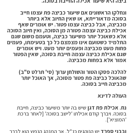
ביצה היא שיעור אכילה החייבת בסוכה.
ונחלקו הראשונים אם שיעור כביצה פת עצמו חייב
בסוכה מדאורייתא, או שאין החיוב אלא ביותר
מכביצה, אבל כביצה עצמו פטור. יש אומרים שאף
אכילת כביצה עצמה פטורה מן הסוכה, ואין חיוב הסוכה
אלא כשאוכל יותר משיעור כביצה, וטעמם משום שגם
התלמיד כשטועם אינו מצמצם כל כך בטעימתו, פעמים
פחות מעט מכביצה ופעמים יותר מעט. ויש אומרים
שגם אכילת כביצה עצמה חייבת בסוכה, שאין הפטור
אמור אלא בפחות מכביצה.
להלכה פסקו הטור והשולחן ערוך (סי' תרלט ס"ב)
שהאוכל כביצה פת פטור מסוכה, אך האוכל יותר
מכביצה חייב בסוכה.
העולה לדינא
נח.
אכילת פת דגן
שיש בה יותר משיעור כביצה, חייבת
בסוכה. ויברך קודם אכילתו 'לישב בסוכה' [לאחר ברכת
'המוציא'].
ובבני ספרד
יש הנוהגים כנ"ל, אך המנהג הנפוץ הוא לברך