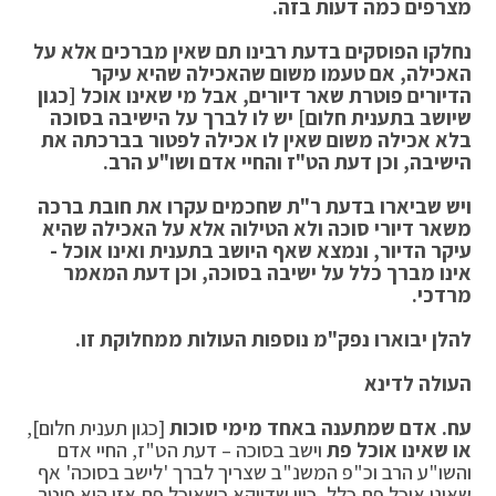
מצרפים כמה דעות בזה.
נחלקו הפוסקים בדעת רבינו תם שאין מברכים אלא על
האכילה, אם טעמו משום שהאכילה שהיא עיקר
הדיורים פוטרת שאר דיורים, אבל מי שאינו אוכל [כגון
שיושב בתענית חלום] יש לו לברך על הישיבה בסוכה
בלא אכילה משום שאין לו אכילה לפטור בברכתה את
הישיבה, וכן דעת הט"ז והחיי אדם ושו"ע הרב.
ויש שביארו בדעת ר"ת שחכמים עקרו את חובת ברכה
משאר דיורי סוכה ולא הטילוה אלא על האכילה שהיא
עיקר הדיור, ונמצא שאף היושב בתענית ואינו אוכל -
אינו מברך כלל על ישיבה בסוכה, וכן דעת המאמר
מרדכי.
להלן יבוארו נפק"מ נוספות העולות ממחלוקת זו.
העולה לדינא
עח.
אדם שמתענה באחד מימי סוכות
[כגון תענית חלום],
או שאינו אוכל פת
וישב בסוכה – דעת הט"ז, החיי אדם
והשו"ע הרב וכ"פ המשנ"ב שצריך לברך 'לישב בסוכה' אף
שאינו אוכל פת כלל, כיון שדווקא כשאוכל פת אזי הוא פוטר