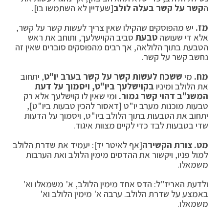
ה
קשר על קשר בעלה לולב
[שעדיין לא השתמשו בו].
מז.
יש מהפוסקים שהקילו שאין צריך לעשות קשר על קשר,
אלא די שעושה
טבעת
סביב הקוישלעך, ותוחב את ראש
הטבעת בתוך הלולאה, אך רבים מהפוסקים סוברים שאין זה
נחשב קשר על קשר.
מח.
מי
ששכח לעשות קשר על קשר בערב יו"ט
, יתחוב
את הלולב ומיניו
בקוישלעך ביו"ט, ויסמוך על דעת
המשנ"ב דהוי קשר גמור.
ומי שאין לו קוישלעך אלא רק
טבעות מוכנות מערב יו"ט [דאסור להכין טבעות ביו"ט],
יתחוב את הטבעות בתוך הלולב ביו"ט, ויסמוך על הדעות
שדי בטבעות לבד כדי לקיים מצוות איגוד.
מט. צורת הקשירה
[אף לאיטר יד]: יעמיד את שדרת הלולב
למול פניו, ויקשור את ההדסים מימין הלולב ואת הערבות
משמאלו.
ולדעת האריז"ל: הדס אחד מימין הלולב, א' משמאלו וא'
באמצע על שדרת הלולב. ערבה א' מימין הלולב וא'
משמאלו.