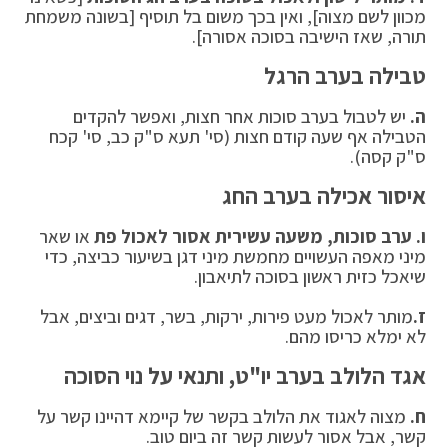
מכוון לשם מצוה], ואין בכך משום בל תוסיף [בשונה משמחת
תורה, שאז הישיבה בסוכה אסורה].
טבילה בערב הרגל
ה.
יש לטבול בערב סוכות אחר חצות, ואפשר להקדים
הטבילה אף שעה קודם חצות (סי' תעא ס"ק כב, סי' קכח
ס"ק קסה).
איסור אכילה בערב החג
ו. ערב סוכות, משעה עשירית אסור לאכול פת
או שאר
מיני מאפה העשויים מחמשת מיני דגן בשיעור כביצה, כדי
שיאכל כזית ראשון בסוכה לתיאבון.
ז.
מותר לאכול מעט פירות, ירקות, בשר, דגים וביצים, אבל
לא ימלא כריסו מהם.
אגד הלולב בערב יו"ט, ותנאי על נוי הסוכה
ח.
מצוה לאגוד את הלולב בקשר של קיימא דהיינו קשר על
קשר, אבל אסור לעשות קשר זה ביום טוב.