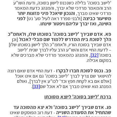
'לישב בסוכה' בלילה כשנכנס לישון בסוכה, ודעת השו"ע
הרב והמאמר מרדכי שלא יברך, והמנהג כדעת המאמר
מרדכי שאינו מברך,
והנכון שיאכל מיני מזונות יותר
משיעור כביצה
[ולבני ספרד ראה לעיל סע' נט]
לפני
השינה, ואז יברך עליהם ויפטור שינתו.
פא.
אדם שבירך 'לישב בסוכה' בסוכתו שלו, ולאחמ"כ
הלך לסוכת בית המדרש ללמוד שם מבלי לאכול
[וכן
אדם שבירך בסוכת הוריו, ולאחמ"כ הלך לישון בסוכתו שלו]
– לדעת החיי אדם והשו"ע הרב עליו לברך שנית 'לישב
בסוכה'
[32]
, והמנהג כהמאמר מרדכי שלא מברכים שלא
במקום אכילה.
פב. נכנס לסוכת חברו לבקרו
- דעת החיי אדם שאם רוצה
להישאר שם צריך לברך 'לישב בסוכה' גם אם אינו אוכל
[אולם אם בא לקחת חפץ וכד' לכו"ע אין לברך], ואולם
המנהג הוא שאינו מברך אם לא אוכל שם
[33]
.
ברכת 'לישב בסוכה' ליוצא מסוכתו
פג. אדם שבירך 'לישב בסוכה' ולא יצא מהסוכה עד
שהתחיל את הסעודה השנייה
- דעת רוב הפוסקים שאינו