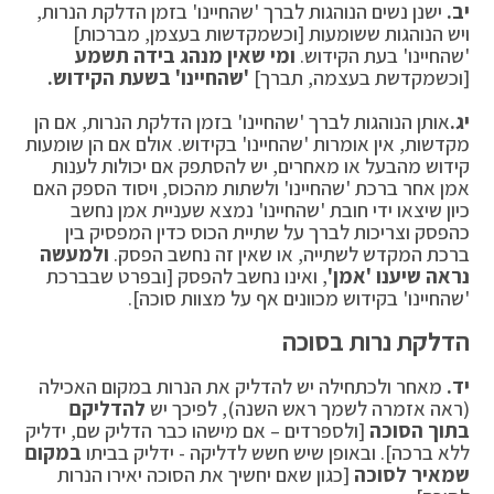
יב.
ישנן נשים הנוהגות לברך 'שהחיינו' בזמן הדלקת הנרות,
ויש הנוהגות ששומעות [וכשמקדשות בעצמן, מברכות]
'שהחיינו' בעת הקידוש.
ומי שאין מנהג בידה תשמע
[וכשמקדשת בעצמה, תברך]
'שהחיינו' בשעת הקידוש.
יג.
אותן הנוהגות לברך 'שהחיינו' בזמן הדלקת הנרות, אם הן
מקדשות, אין אומרות 'שהחיינו' בקידוש. אולם אם הן שומעות
קידוש מהבעל או מאחרים, יש להסתפק אם יכולות לענות
אמן אחר ברכת 'שהחיינו' ולשתות מהכוס, ויסוד הספק האם
כיון שיצאו ידי חובת 'שהחיינו' נמצא שעניית אמן נחשב
כהפסק וצריכות לברך על שתיית הכוס כדין המפסיק בין
ברכת המקדש לשתייה, או שאין זה נחשב הפסק.
ולמעשה
נראה שיענו 'אמן'
, ואינו נחשב להפסק [ובפרט שבברכת
'שהחיינו' בקידוש מכוונים אף על מצוות סוכה].
הדלקת נרות בסוכה
יד.
מאחר ולכתחילה יש להדליק את הנרות במקום האכילה
(ראה אזמרה לשמך ראש השנה), לפיכך יש
להדליקם
בתוך הסוכה
[ולספרדים – אם מישהו כבר הדליק שם, ידליק
ללא ברכה]. ובאופן שיש חשש לדליקה - ידליק בביתו
במקום
שמאיר לסוכה
[כגון שאם יחשיך את הסוכה יאירו הנרות