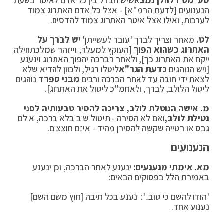
סע' מט דלהלן נמצא
שיש הבדל בין כל אדם לאיטר בשעת
הנענועים [לדעת הרמ"א] - אצל כל אדם האתרוג צמוד
לערבות, ואילו אצל איטר האתרוג צמוד להדסים.
לט.
מאחר וצריך לברך 'עובר לעשייתן'
יש לברך על
האתרוג כשהוא הפוך
[העוקץ למעלה, וייזהר שמלכתחילה
ייקח את האתרוג כך], ולאחר הברכה יהפוך האתרוג וינענע
[ויש הנוהגים
כדעת הגר"א
ליטלו רגיל, ולכוון להדיא שלא
לצאת ידי חובה עד לאחר הברכה ורבים
מבני ספרד
נוהגים
ליטול הלולב, לברך, ולאחמ"כ ליטול את האתרוג].
מ. אישה הנוטלת לולב, צריכה להסיר טבעותיה לפני
נטילת לולב,
ואם לא הסירה - תיטול שוב בלא ברכה, אולם
גבס או רטייה שקשה להסירן מהיד - אינם חוצצים.
הנענועים
מא.
אימתי מנענעים:
ינענע לאחר הברכה, וכן ינענע
באמירת הלל בפסוקים הבאים:
'הודו להשם כי טוב..': ינענע בכל תיבה [חוץ משם השם]
נענוע אחד.