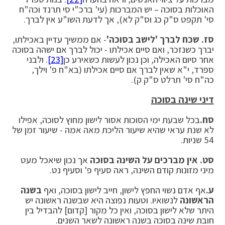
האוכלות בסוכה – יש המברכות (עי' ברכ"י סי תרנד וכה"ח
סי' תקפט ס"ק כג וס"ק לא), אך לדעת השו"ע אין לברך.
סז. שכח לברך 'לישב בסוכה'
- אם ממשיך עדיין באכילתו,
יברך כשנזכר, ואם סיים אכילתו - יכול לברך אם ישהה בסוכה
אחר סיום האכילה, וכן נכון לעשות כשאירע כן
[23]
. ולבני
ספרד, י"א שאין לברך אם סיים אכילתו (בא"ח פ' וילך,
כה"ח סי' תרלט ס"ק ק).
דיני שינה בסוכה
סח.
בכל שבעת ימי הסוכות אסור לישון מחוץ לסוכה, אפילו
לא שנת עראי שהיא שיעור הליכת מאה אמה - שיעור זמן של
54 שניות.
סט.
אין מברכים על השינה בסוכה
אך נכון שיאכל מעט
מיני מזונות קודם השינה, ראה סעיף פ' וסעיף נט.
ע.
אף אדם נשוי החפץ לישון, חייב לישון בסוכה, ואף
בשנה
הראשונה
לנשואיו. וטעות נפוצה היא שבשנה ראשונה יש
היתר שלא לישון בסוכה, ואין כל מקור [קדום] להבדיל בין
חובת שינה בסוכה בשנה ראשונה לשאר השנים.