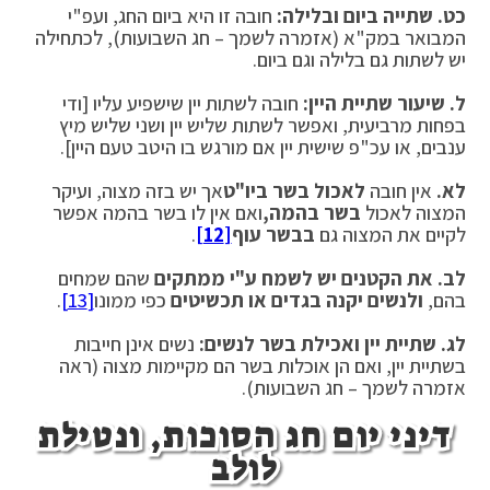
כט.
שתייה ביום ובלילה:
חובה זו היא ביום החג, ועפ"י
המבואר במק"א (אזמרה לשמך – חג השבועות), לכתחילה
יש לשתות גם בלילה וגם ביום.
ל.
שיעור שתיית היין:
חובה לשתות יין שישפיע עליו [ודי
בפחות מרביעית, ואפשר לשתות שליש יין ושני שליש מיץ
ענבים, או עכ"פ שישית יין אם מורגש בו היטב טעם היין].
לא.
אין חובה
לאכול בשר ביו"ט
אך יש בזה מצוה, ועיקר
המצוה לאכול
בשר בהמה,
ואם אין לו בשר בהמה אפשר
לקיים את המצוה גם
בבשר עוף
[12]
.
לב. את הקטנים יש לשמח ע"י ממתקים
שהם שמחים
בהם,
ולנשים יקנה בגדים או תכשיטים
כפי ממונו
[13]
.
לג. שתיית יין ואכילת בשר לנשים:
נשים אינן חייבות
בשתיית יין, ואם הן אוכלות בשר הם מקיימות מצוה (ראה
אזמרה לשמך – חג השבועות).
דיני יום חג הסוכות, ונטילת
לולב