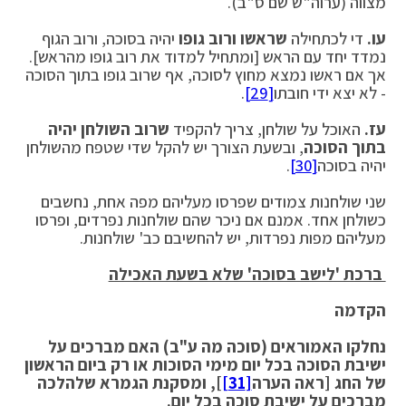
מצווה (ערוה"ש שם ס"ב).
עו.
די לכתחילה
שראשו ורוב גופו
יהיה בסוכה, ורוב הגוף
נמדד יחד עם הראש [ומתחיל למדוד את רוב גופו מהראש].
אך אם ראשו נמצא מחוץ לסוכה, אף שרוב גופו בתוך הסוכה
- לא יצא ידי חובתו
[29]
.
עז.
האוכל על שולחן, צריך להקפיד
שרוב השולחן יהיה
בתוך הסוכה
, ובשעת הצורך יש להקל שדי שטפח מהשולחן
יהיה בסוכה
[30]
.
שני שולחנות צמודים שפרסו מעליהם מפה אחת, נחשבים
כשולחן אחד. אמנם אם ניכר שהם שולחנות נפרדים, ופרסו
מעליהם מפות נפרדות, יש להחשיבם כב' שולחנות.
ברכת 'לישב בסוכה' שלא בשעת האכילה
הקדמה
נחלקו האמוראים (סוכה מה ע"ב) האם מברכים על
ישיבת הסוכה בכל יום מימי הסוכות או רק ביום הראשון
של החג [ראה הערה
[31]
], ומסקנת הגמרא שלהלכה
מברכים על ישיבת סוכה בכל יום.