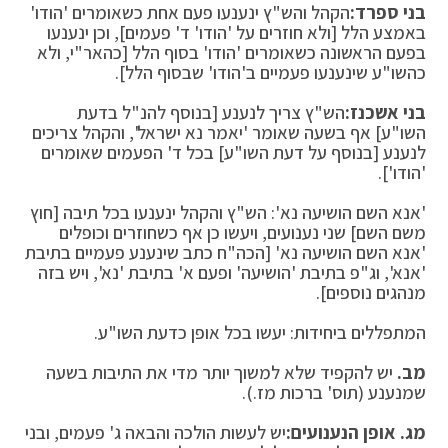
בני ספרד:
הקהל והש"ץ ינענעו פעם אחת כשאומרים 'הודו'
באמצע הלל [ולא חוזרים על 'הודו' ד' פעמים], וכן ינענעו
בפעם הראשונה כשאומרים 'הודו' בסוף הלל [כהאר"י, ולא
כהשו"ע שינענעו פעמיים ב'הודו' שבסוף הלל].
בני אשכנז:
הש"ץ צריך לנענע [בנוסף להנ"ל בדעת
השו"ע] אף בשעה שאומר 'יאמר נא ישראל', והקהל צריכים
לנענע [בנוסף על דעת השו"ע] בכל ד' הפעמים שאומרים
'הודו'].
'אנא השם הושיעה נא': הש"ץ והקהל ינענעו בכל תיבה [חוץ
משם השם] שני נענועים, ויעשו כן אף כשחוזרים וכופלים
'אנא השם הושיעה נא' [הכה"ח כתב שינענע פעמיים בתיבת
'אנא', וג"פ בתיבת 'הושיעה' ופעם א' בתיבת 'נא', ויש בזה
מנהגים נוספים].
המתפללים ביחידות: יעשו בכל אופן כדעת השו"ע.
מב.
יש להקפיד שלא למשוך יותר מדי את התיבות בשעה
שמנענע (תוס' ברכות מז.).
מג.
אופן הנענועים:
יש לעשות הולכה והבאה ג' פעמים, ובני