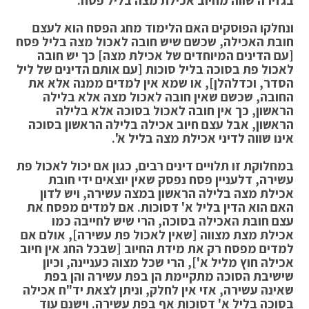
בגזירה שווה מחיוב אכילת מצה בליל פסח.
ונחלקו הפוסקים האם הלימוד מחג הפסח הוא לעצם
חובת האכילה, שכשם שיש חובה לאכול מצה בליל פסח
[עם הדינים המיוחדים של אכילת מצה] כך יש חובה
לאכול פת בסוכה בליל סוכות [עם אותם הדינים של ליל
הסדר, וכדלהלן], או שמא אין למדים ממנה אלא את
החובה, שכשם שאין חובה לאכול מצה אלא בלילה
הראשון, כך אין חובה לאכול בסוכה אלא בלילה
הראשון, אבל עצם חיוב אכילה בלילה הראשון בסוכה
אינו שווה לדיני אכילת מצה בליל א'.
במחלוקת זו תלויים דינים רבים, כגון אם יכול לאכול פת
עשירה, דלעניין פסח נפסק שאין יוצאים ידי חובת
אכילת מצה בלילה הראשון במצה עשירה, ויש לדון
האם הוא הדין בליל א' דסוכות. אם למדים מפסח את
עצם חובת האכילה בסוכה, הרי שיש לחייבה כמו
אכילת מצת מצווה [שאין לאכול פת עשירה], אולם אם
למדים מפסח רק את מידת החיוב [שבכל החג אין חיוב
אכילה חוץ מליל א'], הרי שכל מצוה כעניינה, וכיון
שישיבת הסוכה מתקיימת הן בפת עשירה והן בפת
שאינה עשירה, אזי אין לחלק, וניתן לצאת יד"ח אכילה
בסוכה בליל א' דסוכות אף בפת עשירה. וישנם עוד