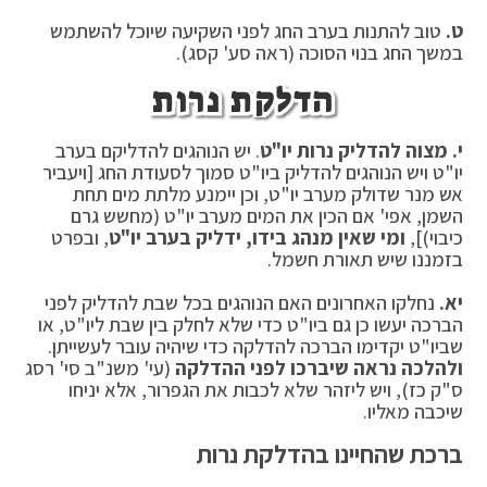
ט.
טוב להתנות בערב החג לפני השקיעה שיוכל להשתמש
במשך החג בנוי הסוכה (ראה סע' קסג).
הדלקת נרות
י.
מצוה להדליק נרות יו"ט
. יש הנוהגים להדליקם בערב
יו"ט ויש הנוהגים להדליק ביו"ט סמוך לסעודת החג [ויעביר
אש מנר שדולק מערב יו"ט, וכן יימנע מלתת מים תחת
השמן, אפי' אם הכין את המים מערב יו"ט (מחשש גרם
כיבוי)],
ומי שאין מנהג בידו, ידליק בערב יו"ט
, ובפרט
בזמננו שיש תאורת חשמל.
יא.
נחלקו האחרונים האם הנוהגים בכל שבת להדליק לפני
הברכה יעשו כן גם ביו"ט כדי שלא לחלק בין שבת ליו"ט, או
שביו"ט יקדימו הברכה להדלקה כדי שיהיה עובר לעשייתן.
ולהלכה נראה שיברכו לפני ההדלקה
(עי' משנ"ב סי' רסג
ס"ק כז), ויש ליזהר שלא לכבות את הגפרור, אלא יניחו
שיכבה מאליו.
ברכת שהחיינו בהדלקת נרות