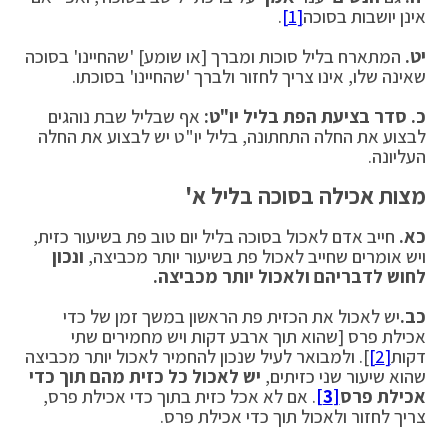
אינן יושבות בסוכה
[1]
.
יט.
המתארח בליל סוכות ומברך [או שומע] 'שהחיינו' בסוכה
שאינה שלו, אינו צריך לחזור ולברך 'שהחיינו' בסוכתו.
כ.
סדר בציעת הפת בליל יו"ט:
אף שבליל שבת נוהגים
לבצוע את החלה התחתונה, בליל יו"ט יש לבצוע את החלה
העליונה.
מצות אכילה בסוכה בליל א'
כא.
חייב אדם לאכול בסוכה בליל יום טוב פת בשיעור כזית,
ויש אומרים שחייב לאכול פת בשיעור יותר מכביצה,
ונכון
לחוש לדבריהם ולאכול יותר מכביצה.
כב.
יש לאכול את הכזית פת הראשון במשך זמן של כדי
אכילת פרס [שהוא תוך ארבע דקות ויש מחמירים שתי
דקות
[2]
]. ולמבואר לעיל שנכון להחמיר לאכול יותר מכביצה
שהוא שיעור שני כזיתים,
יש לאכול כל כזית מהם תוך כדי
אכילת פרס
[3]
. אם לא אכל כזית בתוך כדי אכילת פרס,
צריך לחזור ולאכול תוך כדי אכילת פרס.