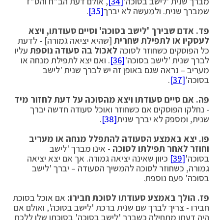
מברך שנית 'לישב בסוכה'
[34]
, אולם דעת הב"ח והט"ז
שמברך שנית. ולמעשה לא יברך
[35]
.
פד.
אדם שבירך 'לישב בסוכה' וסיים סעודתו, ויצא
לעסקיו או לתפילת שחרית
[שהיא יציאה גמורה] - לדעת
כל הפוסקים כשחוזר לסוכה
לאכול בה סעודה נוספת
עליו
לברך שנית 'לישב בסוכה'
[36]
. ואם יצא לתפילת מנחה או
מעריב – נראה שגם באופן זה יש לברך שנית 'לישב
בסוכה'
[37]
.
פה.
אם סיים סעודתו ויצא מהסוכה על דעת לחזור מיד
- נחלקו הפוסקים אם כשחוזר ואוכל סעודה חדשה יברך
שנית, ומספק לא יברך שנית
[38]
.
פו.
יצא באמצע הסעודה להתפלל מנחה או מעריב
וחוזר לאחר תפילתו לסוכה
- אינו מברך 'לישב
בסוכה'
[39]
כיוון שאינה יציאה גמורה. אך אם יצא יציאה
גמורה, כשחוזר לסוכה להמשיך הסעודה – יברך 'לישב
בסוכה' פעם נוספת.
פז. הולך באמצע סעודתו לסוכת חבירו:
אם אוכל בסוכת
חבירו - צריך לברך שם שנית ברכת 'לישב בסוכה', ואולם אם
היה דעתו מתחילה כשברך 'לישב בסוכה' בסוכתו שלו ללכת