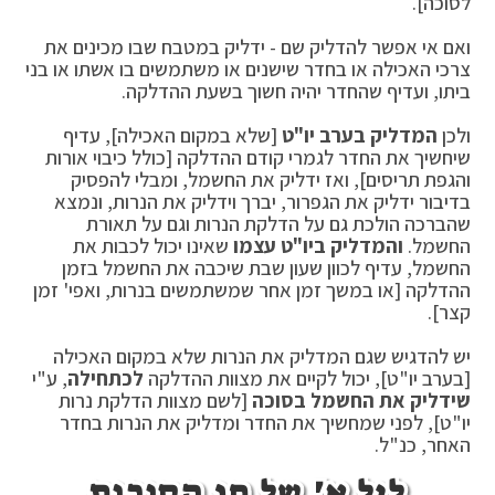
לסוכה].
ואם אי אפשר להדליק שם - ידליק במטבח שבו מכינים את
צרכי האכילה או בחדר שישנים או משתמשים בו אשתו או בני
ביתו, ועדיף שהחדר יהיה חשוך בשעת ההדלקה.
ולכן
המדליק בערב יו"ט
[שלא במקום האכילה], עדיף
שיחשיך את החדר לגמרי קודם ההדלקה [כולל כיבוי אורות
והגפת תריסים], ואז ידליק את החשמל, ומבלי להפסיק
בדיבור ידליק את הגפרור, יברך וידליק את הנרות, ונמצא
שהברכה הולכת גם על הדלקת הנרות וגם על תאורת
החשמל.
והמדליק ביו"ט עצמו
שאינו יכול לכבות את
החשמל, עדיף לכוון שעון שבת שיכבה את החשמל בזמן
ההדלקה [או במשך זמן אחר שמשתמשים בנרות, ואפי' זמן
קצר].
יש להדגיש שגם המדליק את הנרות שלא במקום האכילה
[בערב יו"ט], יכול לקיים את מצוות ההדלקה
לכתחילה
, ע"י
שידליק את החשמל בסוכה
[לשם מצוות הדלקת נרות
יו"ט], לפני שמחשיך את החדר ומדליק את הנרות בחדר
האחר, כנ"ל.
ליל א' של חג הסוכות