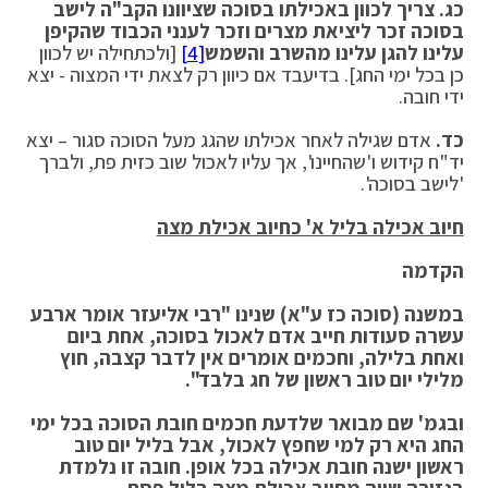
כג. צריך לכוון באכילתו בסוכה שציוונו הקב"ה לישב
בסוכה זכר ליציאת מצרים וזכר לענני הכבוד שהקיפן
עלינו להגן עלינו מהשרב והשמש
[4]
[ולכתחילה יש לכוון
כן בכל ימי החג]. בדיעבד אם כיוון רק לצאת ידי המצוה - יצא
ידי חובה.
כד.
אדם שגילה לאחר אכילתו שהגג מעל הסוכה סגור – יצא
יד"ח קידוש ו'שהחיינו', אך עליו לאכול שוב כזית פת, ולברך
'לישב בסוכה'.
חיוב אכילה בליל א' כחיוב אכילת מצה
הקדמה
במשנה (סוכה כז ע"א) שנינו "רבי אליעזר אומר ארבע
עשרה סעודות חייב אדם לאכול בסוכה, אחת ביום
ואחת בלילה, וחכמים אומרים אין לדבר קצבה, חוץ
מלילי יום טוב ראשון של חג בלבד".
ובגמ' שם מבואר שלדעת חכמים חובת הסוכה בכל ימי
החג היא רק למי שחפץ לאכול, אבל בליל יום טוב
ראשון ישנה חובת אכילה בכל אופן. חובה זו נלמדת