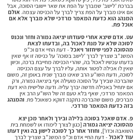
בברכת 'לישב' שמברך על הפת את שאר יישובי הסוכה, אבל
אם אינו מברך על הפת צריך לברך על הכניסה עצמה.
אולם
המנהג הוא כדעת המאמר מרדכי שלא מברך אלא אם
אוכל פת.
עט. אדם שיצא אחרי סעודתו יציאה גמורה וחזר ונכנס
לסוכה שלא על מנת לאכול בה, ובדעתו לצאת
מהסוכה לפני שיחזור ויאכל
- דעת החיי אדם וכ"פ
המשנ"ב שצריך לברך 'לישב בסוכה' על כניסה זו אף שאין
בדעתו עכשיו לאכול בה, שהרי הכניסה מחייבת ברכה, וכיוון
שאין לו אכילה לפטור אותה, עליו לברך על עצם הכניסה
לסוכה, ודעת השו"ע הרב שאינו מברך שנית באופן זה, משום
שהברכה שבירך על הסוכה מועילה אף ביציאה גמורה, ורק
אם יתחיל באכילה חדשה יברך עליה. ודעה שלישית היא דעת
המאמר מרדכי, שאף בלא טעם זה של השו"ע הרב אין
מברכים, משום שהברכה נתקנה דווקא כשאוכל פת.
והמנהג
בזה כדעת המאמר מרדכי.
פ.
אדם שאכל בסוכה בלילה ובירך ולאחר מכן יצא
מהסוכה יציאה גמורה
[כגון לצורך לימודו או לשמחת בית
השואבה וכדו'],
וחוזר אחר כך לסוכה לישון בה ואין דעתו
עוד לאכול
- דעת החיי אדם וכ"פ המשנ"ב שצריך לברך