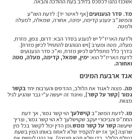
אשכנז נהגו לכסכס בלולב בעת ההולכה והבאה.
מד.
סדר הנענועים
[אף לאיטר יד]: לדעת השו"ע
והמשנ"ב ינענע קדימה, ימינה, אחורה, שמאלה, למעלה
ולמטה.
ולדעת האריז"ל יש לנענע בסדר הבא: דרום, צפון, מזרח,
מעלה, מטה ומערב [ויש הנוהגים להתחיל לכיוון מזרח].
בדרך כלל מתפללים לכיוון מזרח, וא"כ סדר הנענועים
לדעת האריז"ל הוא:
ימין, שמאל, קדימה, מעלה, מטה
ואחורה.
אגד ארבעת המינים
מה.
מצוה לאגוד את הלולב, ההדסים והערבות יחד
בקשר
גמור [קשר על קשר]
, ואיגוד זה ייעשה ע"י גבר שהגיע לגיל
מצוות.
מו.
לדעת המשנ"ב
קוישלעך
הוי קשר גמור, אך דעת
החת"ס והביכורי יעקב שקוישלעך לא הוי קשר גמור, וצריך
שיעשה
קשר על קשר ממש.
ומן הדין יכול לקשור בכל מין
שרוצה [אך אז יש להקפיד שלא לאחוז באותו המין בשעת
נטילת הלולב, כדי שלא תהא חציצה], אך נהגו לעשות את