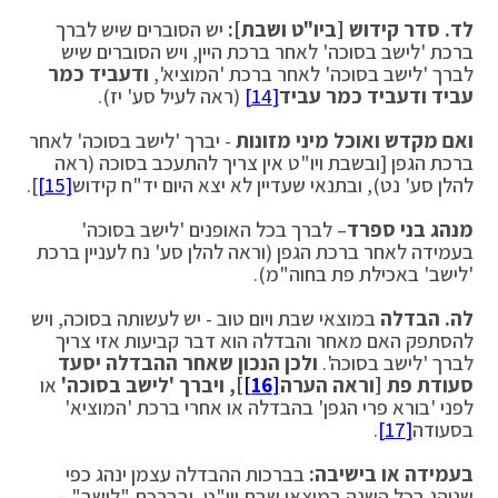
לד. סדר קידוש [ביו"ט ושבת]:
יש הסוברים שיש לברך
ברכת 'לישב בסוכה' לאחר ברכת היין, ויש הסוברים שיש
לברך 'לישב בסוכה' לאחר ברכת 'המוציא',
ודעביד כמר
עביד ודעביד כמר עביד
[14]
(ראה לעיל סע' יז).
ואם מקדש ואוכל מיני מזונות
- יברך 'לישב בסוכה' לאחר
ברכת הגפן [ובשבת ויו"ט אין צריך להתעכב בסוכה (ראה
להלן סע' נט), ובתנאי שעדיין לא יצא היום יד"ח קידוש
[15]
].
מנהג בני ספרד
– לברך בכל האופנים 'לישב בסוכה'
בעמידה לאחר ברכת הגפן (וראה להלן סע' נח לעניין ברכת
'לישב' באכילת פת בחוה"מ).
לה.
הבדלה
במוצאי שבת ויום טוב - יש לעשותה בסוכה, ויש
להסתפק האם מאחר והבדלה הוא דבר קביעות אזי צריך
לברך 'לישב בסוכה'.
ולכן הנכון שאחר ההבדלה יסעד
סעודת פת [וראה הערה
[16]
], ויברך 'לישב בסוכה'
או
לפני 'בורא פרי הגפן' בהבדלה או אחרי ברכת 'המוציא'
בסעודה
[17]
.
בעמידה או בישיבה:
בברכות ההבדלה עצמן ינהג כפי
שנוהג בכל השנה במוצאי שבת ויו"ט, ובברכת "לישב" –