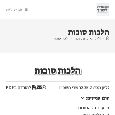
Ski
t
תפריט ניווט
conten
הלכות סוכות
>
גליונות אזמרה לשמך
>
הלכות סוכות
הלכות סוכות
גליון מס': 305.2
תשרי תשפ"ו
להורדה בPDF
תוכן עניינים:
ערב חג הסוכות
הדלקת נרות