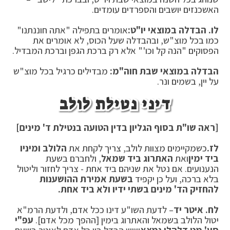
האשכנזים יושבים והספרדים עומדים.
לו. הבדלה במוצאי יו"ט:
אומרים בתפילה "אתה חוננתנו"
כמו בכל מוצ"ש, ובהבדלה שעל הכוס, לא אומרים את
הפסוקים "הנה קל וכו'" אלא רק ברכת הגפן וברכת המבדיל.
הבדלה במוצאי שבת חוה"מ:
מבדילים כרגיל בכל מוצ"ש
על יין, בשמים ונר.
דיני נטילת לולב
[ראה שו"ת בסוף הגליון בדין הטועה בנטילת ד' מינים]
לז.
כשמקיימים מצוות לולב, צריך לקחת את
הלולב ומיניו
ביד ימין
ואת
האתרוג ביד שמאל
, ולחברם בשעת
הנענועים. אם נטל את שניהם ביד אחת - צריך לחזור וליטול
בלא ברכה, ועל כן יקפיד
בשעת אמירת ההושענות
להחזיק הד' מינים בשתי ידיו ולא ביד אחת.
לח. איטר יד
– לדעת השו"ע דינו ככל אדם, ולדעת הרמ"א
יטול הלולב בשמאל והאתרוג בימין [ההפך מכל אדם].
עפ"י