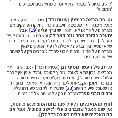
'לישב בסוכה' בעמידה ולאחמ"כ מתיישבים ומברכים
'המוציא'.
נט. פת הבאה בכיסנין [עוגות וכד']
דינה כדין פת, שאם
אוכל ממנה יותר מכביצה חייב בסוכה. ונחלקו הפוסקים אם
מברכים על כך או לא, והנכון
שיברך עליה
[19]
אבל
יתעכב בסוכה אחר גמר האכילה
[ובשבת ויו"ט, ראה לעיל
סע' לד]. וצריך שיברך 'לישב בסוכה' קודם ברכת מזונות כדי
שלא יפסיק בין הברכה לאכילה לדעת הפוסקים שאין
מברכים על פת זו. ורבים מבני ספרד מברכים רק על שיעור
של ארבע ביצים.
ס.
תבשיל העשוי ממיני דגן
[אטריות וכד'] - אם יש בו יותר
מכביצה, נכון שלא לאוכלו מחוץ לסוכה [ובכל אופן אין לברך
עליו 'לישב בסוכה'], ואם קובע עליו סעודה חייב בסוכה
בברכה.
אופן הקביעות
לעניין זה הוא - או שאוכלו בחבורה,
או שאוכל שיעור חשוב
[20]
שרגילותו לקבוע סעודתו עליו.
ורבים מבני ספרד
מברכים רק על שיעור של ד' ביצים.
[חוץ מהמאכלים דלעיל שברכתם המוציא או מזונות,
אין שום מאכל שמברכים עליו 'לישב בסוכה', אפי' אם
הם מאכלים שאוכלים בסוכה כדלהלן].