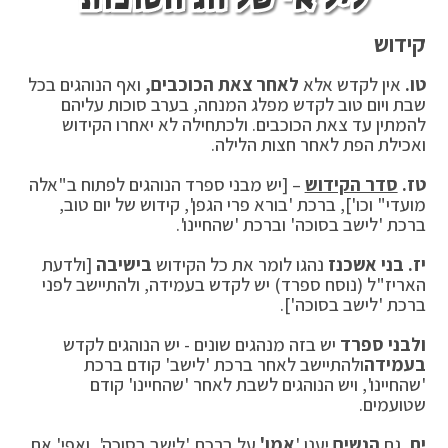
קידוש
טו.
אין לקדש אלא
לאחר צאת הכוכבים,
ואף הנוהגים בכל
שבת ויום טוב לקדש מפלג המנחה, בערב סוכות עליהם
להמתין עד צאת הכוכבים. ולכתחילה לא יאחרו הקידוש
ואכילת הפת לאחר חצות הלילה.
טז.
סדר הקידוש
– [יש מבני ספרד הנוהגים לפתוח ב"אלה
מועדי" וכו'], ברכת 'בורא פרי הגפן', קידוש של יום טוב,
ברכת 'לישב בסוכה' וברכת 'שהחיינו'.
יז.
בני אשכנז
נהגו לומר את כל הקידוש
בישיבה
[ולדעת
האריז"ל (נוסח ספרד) יש לקדש בעמידה, ולהתיישב לפני
ברכת 'לישב בסוכה'].
ולבני ספרד
יש בזה מנהגים שונים - יש הנוהגים לקדש
בעמידה
ולהתיישב לאחר ברכת 'לישב' קודם ברכת
'שהחיינו', ויש הנוהגים לשבת לאחר 'שהחיינו' קודם
שטועמים.
יח.
גם
הנשים
יענו '
אמן'
על ברכת 'לישב בסוכה', ואפי' אם