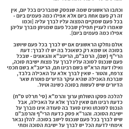
וכתבו הראשונים שמה שנפסק שמברכים בכל יום, אין
זה רק פעם אחת ביום אלא אפילו כמה פעמים ביום -
בכל פעם שמקיים המצוה עליו לברך עליה [וכמו
שאמרו לעניין תפילין שבכל פעם שמניחן מברך עליהן
אפילו כמה פעמים ביום].
אולם נחלקו הראשונים אם יש לברך בכל פעם שיושב
בסוכה או שמא רק כשאוכל בה יש לו לברך: דעת
הרי"ף (שם), הרמב"ם, הריטב"א והגאונים - שבכל
פעם שנכנס לסוכה עליו לברך על מצות ישיבת סוכה,
ואילו דעת הרא"ש בשם רבינו תם, הריטב"א בשם חכמי
צרפת, והטור - שאין לברך אלא על האכילה בלבד,
שברכת האכילה שהיא עיקר הדיורים פוטרת שאר
הדיורים שיש לעשות בסוכה כשינה וטיול.
להלכה פסקו השולחן ערוך והרמ"א (סי' תרלט ס"ח)
כדעת רבינו תם שאין לברך אלא על האכילה, אבל
הנכנס לסוכתו ואינו סועד בה סעודה אינו מברך על
ישיבת הסוכה. והגר"א פסק כדעת הרי"ף והרמב"ם
שיש לברך בכל פעם שנכנס לישב בסוכה. להלן נבאר
אימתי לדעת הכל יש לברך על ישיבת הסוכה ומתי