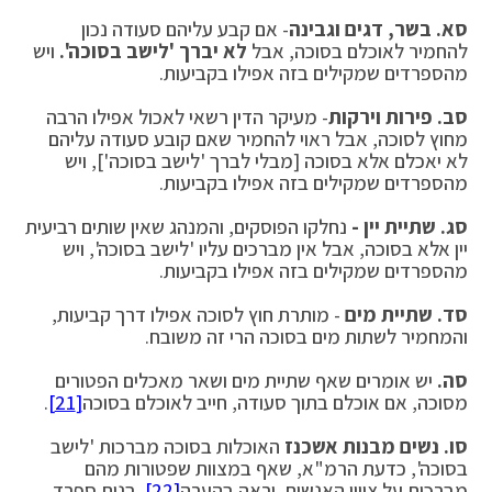
סא.
בשר, דגים וגבינה
- אם קבע עליהם סעודה נכון
להחמיר לאוכלם בסוכה, אבל
לא יברך 'לישב בסוכה'.
ויש
מהספרדים שמקילים בזה אפילו בקביעות.
סב. פירות וירקות
- מעיקר הדין רשאי לאכול אפילו הרבה
מחוץ לסוכה, אבל ראוי להחמיר שאם קובע סעודה עליהם
לא יאכלם אלא בסוכה [מבלי לברך 'לישב בסוכה'], ויש
מהספרדים שמקילים בזה אפילו בקביעות.
סג.
שתיית יין -
נחלקו הפוסקים, והמנהג שאין שותים רביעית
יין אלא בסוכה, אבל אין מברכים עליו 'לישב בסוכה', ויש
מהספרדים שמקילים בזה אפילו בקביעות.
סד.
שתיית מים
- מותרת חוץ לסוכה אפילו דרך קביעות,
והמחמיר לשתות מים בסוכה הרי זה משובח.
סה.
יש אומרים שאף שתיית מים ושאר מאכלים הפטורים
מסוכה, אם אוכלם בתוך סעודה, חייב לאוכלם בסוכה
[21]
.
סו. נשים מבנות אשכנז
האוכלות בסוכה מברכות 'לישב
בסוכה', כדעת הרמ"א, שאף במצוות שפטורות מהם
מברכות על ציווי האנשים, וראה בהערה
[22]
. בנות ספרד