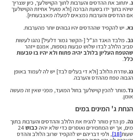
נ.
יתחוב את ההדסים והערבות לתוך הקוישלעך, כיון שצריך
שיהיו בתוך ידו בשעת הברכה [ולא מועיל אחיזת הקוישלעך
אם ההדסים והערבות נמצאים למעלה מאצבעותיו].
נא.
יש להקפיד שההדסים יהיו גבוהים יותר מהערבות.
נב.
מלבד האגד הנ"ל [-הקשר גמור דלעיל] נהגו לעשות
סביב הלולב לבדו שלוש טבעות נוספות, אמנם ייזהר
שהטפח העליון בלולב יהיה פתוח ולא יהיו בו טבעות
כלל
.
נג.
שדרת הלולב [ולא די בעלים לבד] יש לה לעמוד באופן
הגבוה טפח מההדס והערבה.
נד.
מותר להכין קוישלעך בחול המועד, מפני שאין זה מעשה
אומן.
הנחת ג' המינים במים
נה.
מן הדין מותר להניח את הלולב וההדסים והערבות בתוך
מים, אך יש המחמירים ואוסרים כדי שלא יהיה
כבוש
24
שעות
[18]
, ולפי דבריהם יש להקפיד שרוב הלולב וההדס