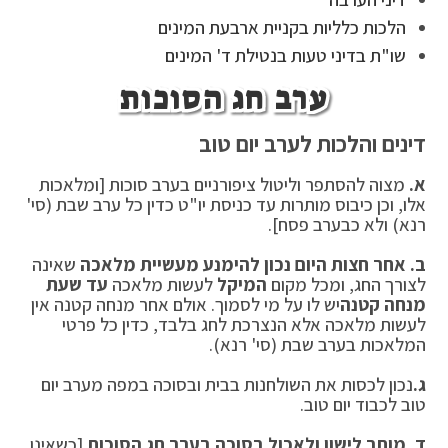
הלכות כלליות בקניית ארבעת המינים
שו"ת בדיני טעות בנטילת ד' המינים
ערב חג הסוכות
דינים והלכות לערב יום טוב
א.
מצוה להסתפר וליטול ציפורניים בערב סוכות [ומלאכות
אלו, וכן כיבוס מותרות עד כניסת יו"ט כדין כל ערב שבת (סי'
רנא) ולא כבערב פסח].
ב. אחר חצות היום נכון להימנע מעשיית מלאכה
שאינה
לצורך החג, ומכל מקום
המיקל
לעשות מלאכה
עד שעת
מנחה קטנה
יש לו על מי לסמוך. אולם אחר מנחה קטנה אין
לעשות מלאכה אלא הנצרכת לחג בלבד, כדין כל פרטי
המלאכות בערב שבת (סי' רנא).
ג.
נכון לכסות את השולחנות בבית ובסוכה במפה מערב יום
טוב לכבוד יום טוב.
ד. מותר לישון ולאכול בסוכה בערב חג הסוכות
[כשאינו