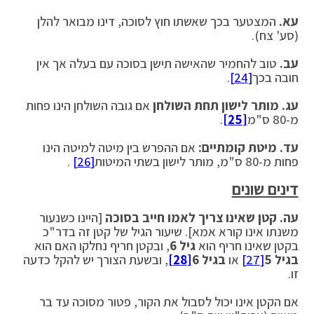
עא.
המצטער בכך שאשתו חוץ לסוכה, דינו מבואר להלן
(סע' צח).
עב.
טוב להחמיר שהאישה תישן בסוכה עם בעלה אך אין
חובה בכך
[24]
.
עג.
מותר לישון תחת השולחן
אם גובה השולחן הינו פחות
מ-80 ס"מ
[25]
.
עד. מיטת קומתיים:
אם ההפרש בין מיטה למיטה הינו
פחות מ-80 ס"מ, מותר לישון בשתי המיטות
[26]
.
דינים שונים
עה.
קטן שאינו צריך לאמו חייב בסוכה
[היינו כשנעור
משנתו אינו קורא אמא]. שיעור הגיל של קטן זה בדר"כ
בקטן שאינו חריף הוא
גיל 6
, ובקטן חריף נחלקו האם הוא
בגיל 5
[27]
או
בגיל 6
[28]
, ובשעת הצורך יש להקל כדעה
זו.
אם הקטן אינו יכול לסבול את הקור, פטור מסוכה עד בר