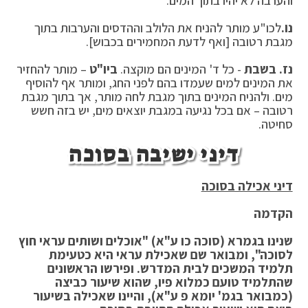
והערבה לא יהיו בתוך המים.
נו.
לכו"ע מותר להניח את הלולב וההדסים והערבות בתוך
מגבת רטובה [ואף לדעת המחמירים בכבוש].
נז. בשבת
- כל ד' המינים הם מוקצה.
ביו"ט
– מותר להחזיר
את המינים למים שעמדו בהם לפני החג, ומותר אף להוסיף
מים. ולהניח המינים בתוך מגבת לחה מותר, אך בתוך מגבת
רטובה – אם בכל נגיעה במגבת יוצאים מים, יש בזה חשש
סחיטה.
דיני ישיבה בסוכה
דיני אכילה בסוכה
הקדמה
שנינו בגמרא (סוכה כו ע"א) "אוכלים ושותים עראי חוץ
לסוכה", ומבואר שם שאכילת עראי היא כטעימת
תלמיד המשכים לבית המדרש. ופירשו הראשונים
שהתלמיד טועם כמלוא פיו, שהוא שיעור כביצה
(כמבואר בגמ' יומא פ ע"א), והיינו שאכילה בשיעור