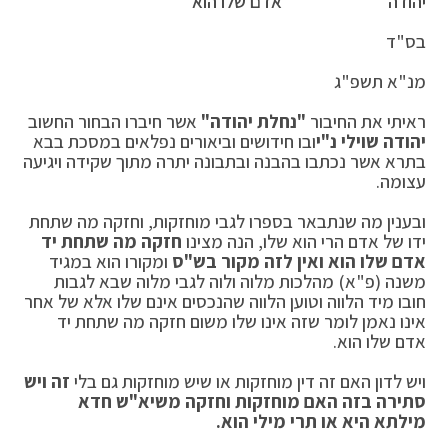
יהודה"
אדם שלו הוא
בס"ד
מנ"א תשפ"ג
ראיתי את החיבור
"נחלת יהודה"
אשר חיברו הבחור החשוב
יהודה שוילי נ"י
ובו חידושים וביאורים נפלאים במסכת בבא
בתרא אשר נכתבו בהבנה ובתבונה יתרה מתוך שקידה ויגיעה
עצומה.
ובענין מה שנתבאר בספרו לגבי מוחזקות, וחזקה מה שתחת
ידו של אדם הרי הוא שלו, הנה מצינו
חזקה מה שתחת יד
אדם שלו הוא ואין לזה מקור בש"ס
ומקורו הוא במגיד
משנה (פ"א) מהלכות מלוה ולוה לגבי מלוה שבא לגבות
חובו מיד הלווה וטוען הלווה שהנכסים אינם שלו אלא של אחר
אינו נאמן לומר שזה אינו שלו משום חזקה מה שתחת יד
אדם שלו הוא.
ויש לדון האם זה דין מוחזקות או שיש מוחזקות גם בלי
זה ויש
סתירה בזה האם מוחזקות וחזקה משיא"ש חדא
מילתא היא או תרי מילי הוא.