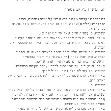
יום חמישי | כ"ג אב תשפ"ו
דיני ברכת "עושה מעשה בראשית" על ימים ונהרות, הרים
ומדברות (חלק ב)
שאלה: האם הנוהגים כדעת השו"ע גם נוהגים
בברכות אלו.
תשובה: כן (שו"ת חיים שאל סי' לט אות ט).
שאלה: ראה את הים מהרכב / מהאוטובוס, ואז הוסתר מעיניו
למשך זמן, ואז ראהו שוב. האם יוכל לברך כעת, או שהפסיד את
הברכה.
תשובה: אף שאדם שלא בירך תיכף לראייה הראשונה, הפסיד
הברכה, כאן יוכל לברך [אף כשעבר כדי דיבור מהראייה
הראשונה], כיון שזה נחשב לראייה אחת ארוכה.
שאלה: הגיע לים, עד מתי יכול לברך "עושה מעשה בראשית".
תשובה: כל עוד לא הלך וחזר – יכול לברך.
שאלה: האם אדם שטס מעל הים, יברך 'עושה מעשה בראשית' על
ראיית הים.
תשובה: כן.
שאלה: האם אדם שרואה את הים או את הכנרת בלילה יכול לברך.
תשובה: אם רואה ברור – יברך, אך אם אינו רואה ברור, לא יברך
[ולכן הרואים את הים בצורה מטושטשת כפי שרואים ממקומות
גבוהים בבני ברק, לא יברכו].
שאלה: האם מברכים "עושה מעשה בראשית" בראיית מפלי