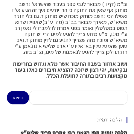
וב"מ (דף ו') מבואר לגבי ספק בעכור שהישראל נחשב
מוחזק אף שאין את החזקה כי הרי יודעים איך זה הגיע אליו
ואפילו הכי נחשב מוחזק מוכח שיש מוחזקות גם בלי חזקה
משיא"ש, מאידך מבואר בב"ב (מה' ע"ב)שאפילו שהוא
תפוס במטלטלין ואומר בפני אמרת לו למכרו לי נאמן רק
ע"י מיגו, וצ"ע מדוע צריך להגיע למיגו הרי יש חזקה
משיא"ש ומוכח מזה שצריך להגיע גם לדין מוחזקות ואם
טוען שהמטלטלין באו אליו ע"י אדם שלישי אינו נאמן ע"י
חזקתו ולכן צריך להגיע לנאמנות של מיגו, וצ"ב בזה.
ושוב אחזור בשבח החיבור אשר מלא וגדוש בחריפות
ובקיאות, יהי רצון שיזכה להוציא חיבורים כאלו בעוד
מקצועות רבים בתורה לתועלת הכלל.
חיפוש
חיפוש
הלכה יומית
הלכה יומית מפי הגאון רבי עמרם פריד שליט"א