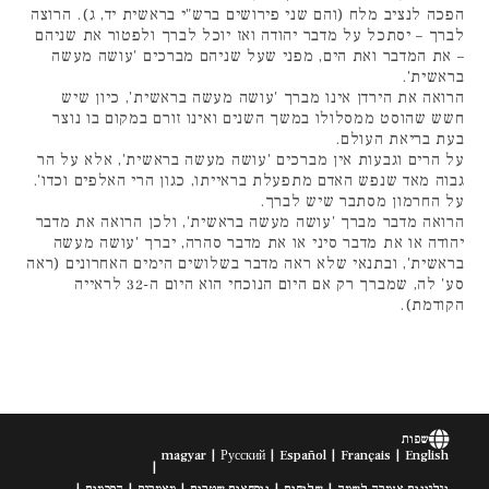
הפכה לנציב מלח (והם שני פירושים ברש"י בראשית יד, ג). הרוצה
לברך – יסתכל על מדבר יהודה ואז יוכל לברך ולפטור את שניהם
– את המדבר ואת הים, מפני שעל שניהם מברכים 'עושה מעשה
בראשית'.
הרואה את הירדן אינו מברך 'עושה מעשה בראשית', כיון שיש
חשש שהוסט ממסלולו במשך השנים ואינו זורם במקום בו נוצר
בעת בריאת העולם.
על הרים וגבעות אין מברכים 'עושה מעשה בראשית', אלא על הר
גבוה מאד שנפש האדם מתפעלת בראייתו, כגון הרי האלפים וכדו'.
על החרמון מסתבר שיש לברך.
הרואה מדבר מברך 'עושה מעשה בראשית', ולכן הרואה את מדבר
יהודה או את מדבר סיני או את מדבר סהרה, יברך 'עושה מעשה
בראשית', ובתנאי שלא ראה מדבר בשלושים הימים האחרונים (ראה
סע' לה, שמברך רק אם היום הנוכחי הוא היום ה-32 לראייה
הקודמת).
שפות
magyar
Русский
Español
Français
English