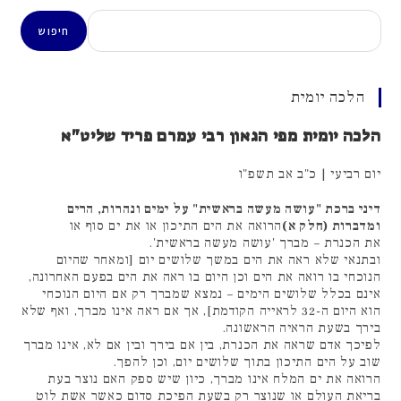
חיפוש
חיפוש
הלכה יומית
הלכה יומית מפי הגאון רבי עמרם פריד שליט"א
יום רביעי | כ"ב אב תשפ"ו
דיני ברכת "עושה מעשה בראשית" על ימים ונהרות, הרים
ומדברות (חלק א)
הרואה את הים התיכון או את ים סוף או
את הכנרת – מברך 'עושה מעשה בראשית'.
ובתנאי שלא ראה את הים במשך שלושים יום [ומאחר שהיום
הנוכחי בו רואה את הים וכן היום בו ראה את הים בפעם האחרונה,
אינם בכלל שלושים הימים – נמצא שמברך רק אם היום הנוכחי
הוא היום ה-32 לראייה הקודמת], אך אם ראה אינו מברך, ואף שלא
בירך בשעת הראיה הראשונה.
לפיכך אדם שראה את הכנרת, בין אם בירך ובין אם לא, אינו מברך
שוב על הים התיכון בתוך שלושים יום, וכן להפך.
הרואה את ים המלח אינו מברך, כיון שיש ספק האם נוצר בעת
בריאת העולם או שנוצר רק בשעת הפיכת סדום כאשר אשת לוט