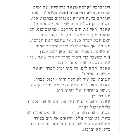
דיני ברכת "עושה מעשה בראשית" על ימים
ונהרות, הרים ומדברות (חלק ב)
שאלה: האם
הנוהגים כדעת השו"ע גם נוהגים בברכות אלו.
תשובה: כן (שו"ת חיים שאל סי' לט אות ט).
שאלה: ראה את הים מהרכב / מהאוטובוס, ואז
הוסתר מעיניו למשך זמן, ואז ראהו שוב.
האם יוכל לברך כעת, או שהפסיד את הברכה.
תשובה: אף שאדם שלא בירך תיכף לראייה
הראשונה, הפסיד הברכה, כאן יוכל לברך
[אף כשעבר כדי דיבור מהראייה הראשונה], כיון
שזה נחשב לראייה אחת ארוכה.
שאלה: הגיע לים, עד מתי יכול לברך "עושה
מעשה בראשית".
תשובה: כל עוד לא הלך וחזר – יכול לברך.
שאלה: האם אדם שטס מעל הים, יברך 'עושה
מעשה בראשית' על ראיית הים.
תשובה: כן.
שאלה: האם אדם שרואה את הים או את הכנרת
בלילה יכול לברך.
תשובה: אם רואה ברור – יברך, אך אם אינו רואה
ברור, לא יברך [ולכן הרואים את הים בצורה
מטושטשת כפי שרואים ממקומות גבוהים בבני
ברק, לא יברכו].