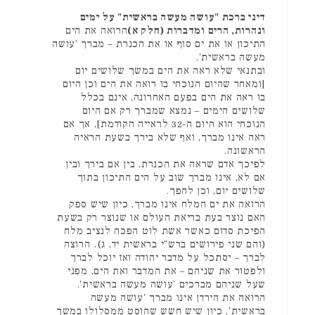
דיני ברכת "עושה מעשה בראשית" על ימים
ונהרות, הרים ומדברות (חלק א)
הרואה את הים
התיכון או את ים סוף או את הכנרת – מברך 'עושה
מעשה בראשית'.
ובתנאי שלא ראה את הים במשך שלושים יום
[ומאחר שהיום הנוכחי בו רואה את הים וכן היום
בו ראה את הים בפעם האחרונה, אינם בכלל
שלושים הימים – נמצא שמברך רק אם היום
הנוכחי הוא היום ה-32 לראייה הקודמת], אך אם
ראה אינו מברך, ואף שלא בירך בשעת הראיה
הראשונה.
לפיכך אדם שראה את הכנרת, בין אם בירך ובין
אם לא, אינו מברך שוב על הים התיכון בתוך
שלושים יום, וכן להפך.
הרואה את ים המלח אינו מברך, כיון שיש ספק
האם נוצר בעת בריאת העולם או שנוצר רק בשעת
הפיכת סדום כאשר אשת לוט הפכה לנציב מלח
(והם שני פירושים ברש"י בראשית יד, ג). הרוצה
לברך – יסתכל על מדבר יהודה ואז יוכל לברך
ולפטור את שניהם – את המדבר ואת הים, מפני
שעל שניהם מברכים 'עושה מעשה בראשית'.
הרואה את הירדן אינו מברך 'עושה מעשה
בראשית', כיון שיש חשש שהוסט ממסלולו במשך