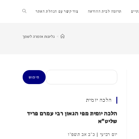
Toggle
יים
תרומה לבית ההוראה
צור קשר עם הנהלת האתר
website
>
גליונות אזמרה לשמך
search
חיפוש
חיפוש
הלכה יומית
הלכה יומית מפי הגאון רבי עמרם פריד
שליט"א
יום רביעי | כ"ב אב תשפ"ו