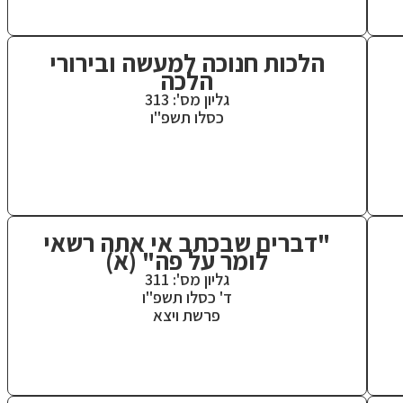
הלכות חנוכה למעשה ובירורי
הלכה
גליון מס': 313
כסלו תשפ"ו
"דברים שבכתב אי אתה רשאי
לומר על פה" (א)
גליון מס': 311
ד' כסלו תשפ"ו
פרשת ויצא