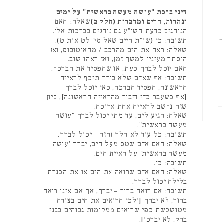
דיני ברכת "עושה מעשה בראשית" על ימים
ונהרות, הרים ומדברות (חלק ב)
שאלה: האם
הנוהגים כדעת השו"ע גם נוהגים בברכות אלו.
ת שצריך
תשובה: כן (שו"ת חיים שאל סי' לט אות ט).
שאלה: ראה את הים מהרכב / מהאוטובוס, ואז
הוסתר מעיניו למשך זמן, ואז ראהו שוב.
האם יוכל לברך כעת, או שהפסיד את הברכה.
תשובה: אף שאדם שלא בירך תיכף לראייה
הראשונה, הפסיד הברכה, כאן יוכל לברך
[אף כשעבר כדי דיבור מהראייה הראשונה], כיון
שזה נחשב לראייה אחת ארוכה.
שאלה: הגיע לים, עד מתי יכול לברך "עושה
מעשה בראשית".
תשובה: כל עוד לא הלך וחזר – יכול לברך.
שאלה: האם אדם שטס מעל הים, יברך 'עושה
מעשה בראשית' על ראיית הים.
תשובה: כן.
שאלה: האם אדם שרואה את הים או את הכנרת
בלילה יכול לברך.
תשובה: אם רואה ברור – יברך, אך אם אינו רואה
ברור, לא יברך [ולכן הרואים את הים בצורה
מטושטשת כפי שרואים ממקומות גבוהים בבני
ברק, לא יברכו].