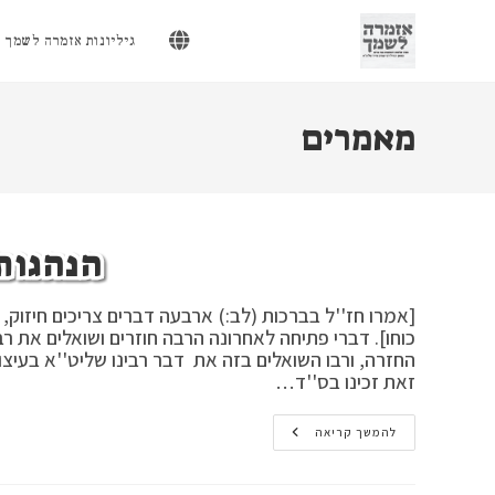
Ski
t
גיליונות אזמרה לשמך
conten
מאמרים
הנהגות
[אמרו חז''ל בברכות (לב:) ארבעה דברים צריכים חיזוק, וא
כוחו]. דברי פתיחה לאחרונה הרבה חוזרים ושואלים את רבי
החזרה, ורבו השואלים בזה את דבר רבינו שליט''א בעיצו
זאת זכינו בס''ד…
הנהגות
להמשך קריאה
והדרכות
א'