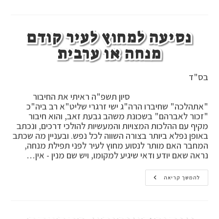
כהונה
נסיעה למחוץ לעיר קודם
מנחה או ערבית
בס"ד
סיון תשפ"ה ראיתי את החיבור
"אתהלכה" שחיברו הרה"ג ישי זרגרי שליט"א רב ביה"כ
"זכור לאברהם" בשכונת משהב גבעת זאב, והוא חיבור
מקיף עם ההלכות המצויות והמעשיות להולכי דרכים, ונכתב
באופן נפלא ביותר בצורה השווה לכל נפש. ובעניין מה שכתב
המחבר האם מותר לנסוע מחוץ לעיר לפני תפילת מנחה,
נראה שאם יודע ודאי שיגיע למקומו, ויש שם מנין - אין…
נסיעה
להמשך קריאה
למחוץ
לעיר
קודם
מנחה
או