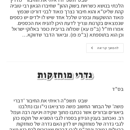
הלכתי בנושא כשרויות בשוק ההון" שחיברו הגאון רבי טוביה
קהת שליט"א והוא חיבור נצרך מאוד לבני דורינו שנפוץ
מאוד ההשקעות ובפרט שלכל אחד שיש לו ילדים יש כספים
שנמצאים בקרנות וצריך לדעת היכן להניח את הכספים.
אמרו חז"ל (ב"מ עא) שמלוה בריבית כופר באלוקי ישראל
וכן הוא בתוספתא (ב"מ פו). וביאור הדבר שדווקא…
השקעות
להמשך קריאה
בלי
ריבית
גדרי מוחזקות
בס"ד
שבט תשפ"ה ראיתי את החיבור 'דברי
משה' של הבחור החשוב משה מרציאנו ני"ו ובו נתלבנו
ביאורים וברורים אשר נכתבו מתוך שקידה ויגיעה רבה ועמל
רב. ואכתוב בענין הנידון בספרו לגבי הסוגיא של תקפו כהן
לגבי גדרה של מוחזקות יש לדון האם גדרה של מוחזקות
כבעלות גמורה ונפק"מ לגבי דברים שצריכים לכם כגון מצה