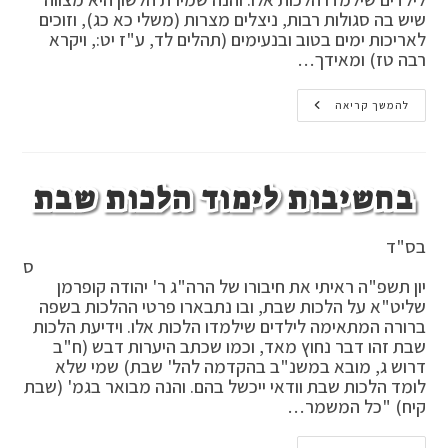
שיש בה סגולות רבות, ניצלים מצרות (משלי כא כג), וזוכים
לאריכות ימים בטוב ובנעימים (תהלים לד, ע"ז יט:, ויקרא
רבה טז) ומאידך…
במעלת
להמשך קריאה
לימוד
הלכות
לשון
הרע
בחשיבות לימוד הלכות שבת
בס"ד
ס
יון תשפ"ה ראיתי את חיבורו של הרה"ג ר' יהודה קופרמן
שליט"א על הלכות שבת, ובו נתבארו פרטי ההלכות בשפה
ברורה המתאימה לילדים שילמדו הלכות אלו. וידיעת הלכות
שבת זהו דבר נחוץ מאד, וכמו שכתב היערות דבש (ח"ב
דרוש ג, מובא במשנ"ב בהקדמה להל' שבת) שמי שלא
לומד הלכות שבת וודאי ייכשל בהם. והנה מבואר בגמ' (שבת
קיח) "כל המשמר…