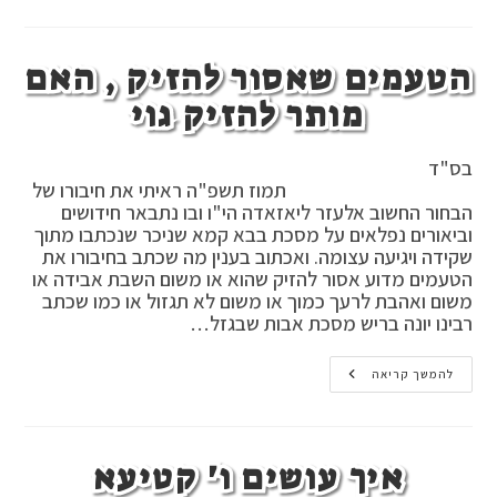
בגזל
עכו"ם
הטעמים שאסור להזיק , האם
מותר להזיק גוי
בס"ד
תמוז תשפ"ה ראיתי את חיבורו של
הבחור החשוב אלעזר ליאזאדה הי"ו ובו נתבאר חידושים
וביאורים נפלאים על מסכת בבא קמא שניכר שנכתבו מתוך
שקידה ויגיעה עצומה. ואכתוב בענין מה שכתב בחיבורו את
הטעמים מדוע אסור להזיק שהוא או משום השבת אבידה או
משום ואהבת לרעך כמוך או משום לא תגזול או כמו שכתב
רבינו יונה בריש מסכת אבות שבגזל…
הטעמים
להמשך קריאה
שאסור
להזיק
,
האם
מותר
איך עושים ו' קטיעא
להזיק
גוי