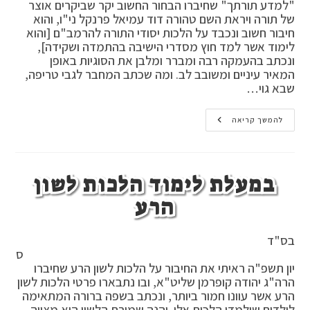
"למדע תורתך" שחיברו הבחור החשוב יקר שביקרים אוצר
של תורה ויראת השם טהורה דוד עמיאל פרנקל ני"ו, והוא
חיבור חשוב ונכבד על הלכות יסודי התורה להרמב"ם [והוא
לימוד אשר למד חוץ מסדרי הישיבה בהתמדה ושקידה],
ונכתב בהעמקה רבה ומברר ומלבן את הסוגיות באופן
המאיר עיניים ומשובב לב. ומה שכתב המחבר לגבי טריפה,
שבא גוי…
בדין
להמשך קריאה
הריגת
טריפה
,
האם
יש
במעלת לימוד הלכות לשון
רק
מכשיר
הנשמה
הרע
אחד
האם
מותר
להוציא
בס"ד
אותו
ס
מהטריפה
כדי
יון תשפ"ה ראיתי את החיבור על הלכות לשון הרע שחיברו
להנשים
הרה"ג יהודה קופרמן שליט"א, ובו נתבארו פרטי הלכות לשון
בו
הרע אשר עוונו חמור ביותר, ונכתב בשפה ברורה המתאימה
אדם
שלם
לילדים שילמדו הלכות אלו. והנה שמירת הלשון היא מצווה