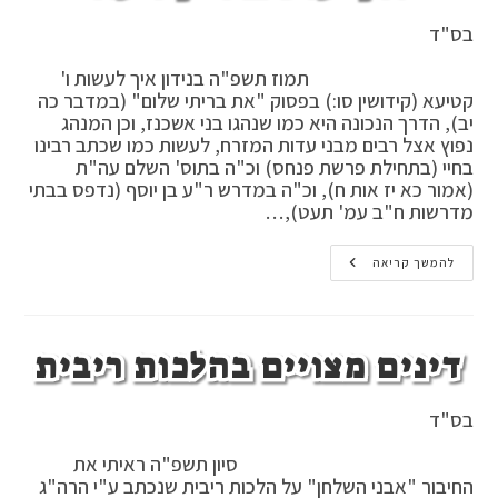
בס"ד
תמוז תשפ"ה בנידון איך לעשות ו'
קטיעא (קידושין סו:) בפסוק "את בריתי שלום" (במדבר כה
יב), הדרך הנכונה היא כמו שנהגו בני אשכנז, וכן המנהג
נפוץ אצל רבים מבני עדות המזרח, לעשות כמו שכתב רבינו
בחיי (בתחילת פרשת פנחס) וכ"ה בתוס' השלם עה"ת
(אמור כא יז אות ח), וכ"ה במדרש ר"ע בן יוסף (נדפס בבתי
מדרשות ח"ב עמ' תעט),…
איך
להמשך קריאה
עושים
ו'
קטיעא
דינים מצויים בהלכות ריבית
בס"ד
סיון תשפ"ה ראיתי את
החיבור "אבני השלחן" על הלכות ריבית שנכתב ע"י הרה"ג