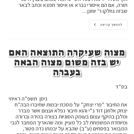
תורה, אם הם איסורי גברא או איסור חפצא וכתב לבאר
שבזה נחלקו ר' יוחנן…
איסורי
להמשך קריאה
תורה
האם
איסורי
גברא
או
מצוה שעיקרה התוצאה האם
איסור
חפצא
,
יש בזה משום מצוה הבאה
האם
ששוגג
בעברה
בדרבנן
צריך
כפרה
,
בס"ד
האוכל
בשוגג
חלב
ניסן תשפ"ה ראיתי
בתוך
את החיבור "פרי יצחק" על מסכת יבמות שחיברו הבה"ח
שש
שעות
יצחק אלחנן דוד נ"י והוא חיבור נפלא ועצום אשר מברר
של
ומלבן בהיקף עצום בעומק הסוגיות בצורה בהירה וברורה
בשר
האם
ומיוחדת המשמחת לב כל מעיין. ומה שהאריך המחבר לגבי
צריך
המבואר בפסחים (ע"ב) שהבא על יבמתו נדה פטור,
כפרה