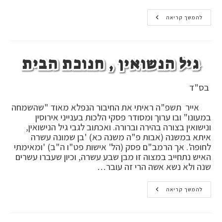
בענין
להמשך קריאה
דברים
שבלב
אינם
דברים
ובטעם
גיל הנשואין , חנוכת הבית
הדבר
בס"ד
אייר תשפ"ה ראיתי את החיבור הנפלא מאוד "שהשמחה
במעונו" ובו ערוך ומסודר פסקי הלכות בענייני אירוסין
ונישואין בצורה בהירה וברורה. ואכתוב לגבי גיל הנישואין,
איתא במשנה (אבות פ"ה משנה כא) 'בן שמונה עשרה
לחופה'. אך הרמב"ם פסק (הל' אישות פט"ו ה"ב) 'ומאימתי
האיש נתחייב במצוה זו מבן שבע עשרה, וכיון שעברו עשרים
שנה ולא נשא אשה הרי זה עובר…
גיל
להמשך קריאה
הנשואין
,
חנוכת
הבית