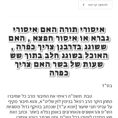
קולמוס
להמשך קריאה
פלסטיק
–
קרמי
ונירוסטה
,
איסורי תורה האם איסורי
טבילת
עזרא,
מריחת
גברא או איסור חפצא , האם
'לכה'
בין
ששוגג בדרבנן צריך כפרה ,
בתי
התפילין
האוכל בשוגג חלב בתוך שש
שעות של בשר האם צריך
כפרה
בס"ד
טבת תשפ"ה ראיתי את החיבור מרב כל שחיברו
החתן היקר הרב רפאל בנימין לוין שליט"א, והוא חיבור מקיף
על ענייני חצי שיעור [יומא ע"ד] שנכתב בהיקף גדול מסוגיות
הש"ס והראשונים והאחרונים באופן נפלא ביותר. וכתב זאת
חוץ מסדרי לימודו בכל הש"ס. ומה שכתב בענין איסורי