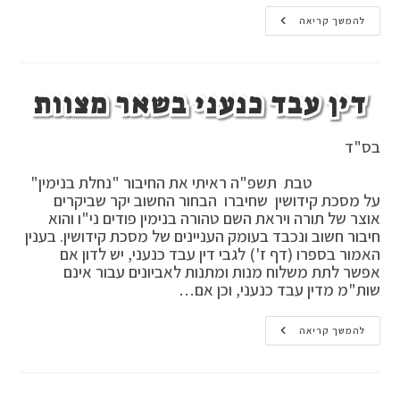
קטן
להמשך קריאה
שהגדיל
ספירת
העומר
בברכה
דין עבד כנעני בשאר מצוות
בס"ד
טבת תשפ"ה ראיתי את החיבור "נחלת בנימין"
על מסכת קידושין שחיברו הבחור החשוב יקר שביקרים
אוצר של תורה ויראת השם טהורה בנימין פודים ני"ו והוא
חיבור חשוב ונכבד בעומק העניינים של מסכת קידושין. בענין
האמור בספרו (דף ז') לגבי דין עבד כנעני, יש לדון אם
אפשר לתת משלוח מנות ומתנות לאביונים עבור אינם
שות"מ מדין עבד כנעני, וכן אם…
דין
להמשך קריאה
עבד
כנעני
בשאר
מצוות