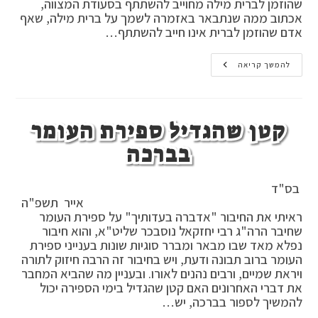
שהוזמן לברית מילה מחוייב להשתתף בסעודת המצווה,
אכתוב ממה שנתבאר באזמרה לשמך על ברית מילה, שאף
אדם שהוזמן לברית אינו חייב להשתתף…
הזמנה
להמשך קריאה
לברית
האם
חייב
ללכת
קטן שהגדיל ספירת העומר
בברכה
בס"ד
אייר תשפ"ה
ראיתי את החיבור "אדברה בעדותיך" על ספירת העומר
שחיבר הרה"ג רבי יחזקאל נוסבכר שליט"א, והוא חיבור
נפלא מאד שבו מבאר ומברר סוגיות שונות בענייני ספירת
העומר ברוב תבונה ודעת, ויש בחיבור זה הרבה חיזוק לתורה
ויראת שמיים, ורבים נהנים לאורו. ובעניין מה שהביא המחבר
את דברי האחרונים האם קטן שהגדיל בימי הספירה יכול
להמשיך לספור בברכה, יש…