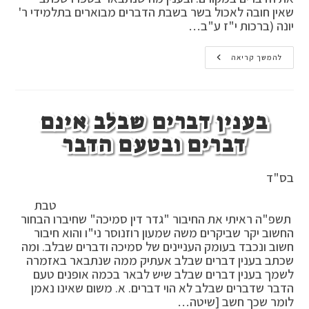
שאין חובה לאכול בשר בשבת הדברים מבוארים בתלמידי ר'
יונה (ברכות י"ז ע"ב…
האם
להמשך קריאה
אכילת
בשר
בשבת
חובה
או
בענין דברים שבלב אינם
לא
,
דין
דברים ובטעם הדבר
שמחה
בשבת
בס"ד
טבת
תשפ"ה ראיתי את החיבור "גדר דין סמיכה" שחיברו הבחור
החשוב יקר שביקרים משה שמעון רוזנוסר ני"ו והוא חיבור
חשוב ונכבד בעומק העניינים של סמיכה ודברים שבלב. ומה
שכתב בענין דברים שבלב אעתיק ממה שנתבאר באזמרה
לשמך בענין דברים שבלב שיש לבאר בכמה אופנים טעם
הדבר שדברים שבלב לא הוי דברים. א. משום שאינו נאמן
לומר שכך חשב [שיטה…