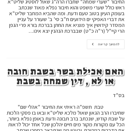
החיבור "שערי שמחה" שחברו הרה"ג שאול לוסטיג שליט"א
ראש כולל שערי משפט והוא חיבור נפלא מאוד שנכתב
בעומק העיון בטוב טעם ודעת. ומה שהביא המחבר שליט"א
את דברי האפיקי ים הידועים ח"ב סי' ב' שעורר על עניין
המסדר קידושין איך מוציא את החתן בברכת בורא פרי הגפן
הרי קיי"ל (ר"ה כ"ט) שבברכת הנהנין יצא אינו…
מסדר
להמשך קריאה
קידושין
איך
מוציא
את
החתן
האם אכילת בשר בשבת חובה
בברכת
בורא
פרי
או לא , דין שמחה בשבת
הגפן
בס"ד
טבת תשפ"ה ראיתי את החיבור "אהלי שם"
שחיברו הרב הגאון שאול מלכא שליט"א ובאו בו פסקי הלכות
על שבת קודש, שנכתב ברב תבונה ודעת באופן נפלא ביותר,
הכל עם מקורות מקור מים חיים יהלכון שכל אחד יכול לראות
את הדברים במקורם. ובענין מה שנתבאר בספרו שכתב