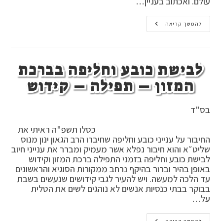
עולם. ואכתוב בעניין…
שימוש
להמשך קריאה
במקומות
נופש
ומקומות
שאינם
שומרים
לבישת כובע וחליפה בברכת
תורה
ומצוות
בשיש
המזון – תפילה – קידוש
–
גז
–
חצובה
בס"ד
–
פלטה
חשמלית
כסלו תשפ"ה ראיתי את
–
החיבור על ענייני כובע וחליפה שחיברו הרב הגאון ינון מנוס
כיריים
שליט״א והוא חיבור נפלא אשר מעמיק ומברר את ענייני חיוב
חשמליות
–
לבישת כובע וחליפה בזמני התפילה ברכת המזון וקידוש
קרמיות
באופן בהיר וברור בהיקף נרחב ממקורות הסוגיא והראשונים
–
אינדוקציה
עד הלכה למעשה. ויש להעיר לגבי קידושים שנעשים בשבת
–
בבוקר בבתי כנסיות אנשים לא נוהגים לשים את הטלית
מיקרוגל
על…