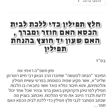
בחשיבות
להמשך קריאה
לימוד
הלכות
שבת
חלץ תפילין כדי ללכת לבית
הכסא האם חוזר ומברך ,
האם שעון יד חוצץ בהנחת
תפילין
בס"ד
סיון תשפ"ה ראיתי את
החיבור "הנחה למעשה" שחיברו הרב הגאון רבי חיים רוטרמן
שליט"א, אשר פקיע שמיה כמומחה בפרטי עשיית תפילין
והלכותיהם, והוא חיבור נפלא מאד אשר נתבארו בו הלכות
תפילין לפרטיהן ודקדוקיהן באופן ברור ובהיר שכל אחד יכול
לדעת ולברר היטב את פרטי ההלכות. ואכתוב בעניין מה
שכתב המחבר לגבי חלץ תפילין כדי ללכת לבית הכסא האם
חוזר…