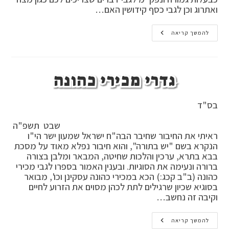
ואתרוג וכן לגבי כסף קידושין האם…
גדרי
להמשך קריאה
מוחזקות
גדרי מכירי כהונה
בס"ד
שבט תשפ"ה
ראיתי את החיבור שחיבר הבה"ח ישראל שמעון ישר הי"ו
הנקרא בשם "יש בתורה", והוא חיבור נפלא מאוד על מסכת
בבא בתרא, ערכין והלכות שחיטה, המבאר ומלבן בצורה
ברורה ונעימה את הסוגיות. ובענין האמור בספרו לגבי מכירי
כהונה (ב"ב קכג:) הכא במכירי כהונה עסקינן וכו', מבואר
בסוגיא שכיון שרגילים לתת לכהן מסוים את הזרוע לחיים
וקיבה זה נחשב…
גדרי
להמשך קריאה
מכירי