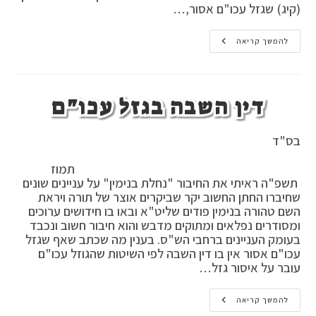
(קיג) שגזל עכו"ם אסור,…
גזל
להמשך קריאה
הגוי
דין השבה בגזל עכו"ם
בס"ד
תמוז
תשפ"ה ראיתי את החיבור "נחלת בנימין" על עניינים שונים
שחיברו החתן החשוב יקר שביקרים אוצר של תורה ויראת
השם טהורה בנימין פודים שליט"א ובאו בו חידושים ערוכים
ומסודרים נפלאים ומתוקים מדבש והוא חיבור חשוב ונכבד
בעומק העניינים ברחבי הש"ס. בענין מה שכתב שאף שגזל
עכו"ם אסור אין בו דין השבה לפי השיטות שהגוזל עכו"ם
עובר על איסור גזל…
דין
להמשך קריאה
השבה