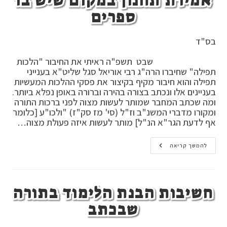
אמירת תחנון במקום שיש בו
ספרים
בס"ד
שבט תשפ"ה ראיתי את החיבור "הלכות
תפילה" שחיברו הרה"ג רבי אוריאל סגל שליט"א בענייני
תפילה והוא חיבור מקיף בקיצור את פסקי ההלכות המעשיות
בעניינים אלו ונכתב בצורה בהירה וברורה באופן נפלא ביותר.
ומה שכתב המחבר שמותר לעשות מצוה לפני ברכות התורה
ומקורו מדברי המשנ"ב וז"ל (סי' מז סק"ז) "ולכו"ע [כלומר
אף לדעת הגר"א הנ"ל] מותר לעשות איזה פעולת מצוה…
לימוד
להמשך קריאה
קודם
ברכות
התורה
,
אמירת
חשיבות הבנת הלימוד בתורה
תחנון
במקום
שיש
שבכתב
בו
ספרים