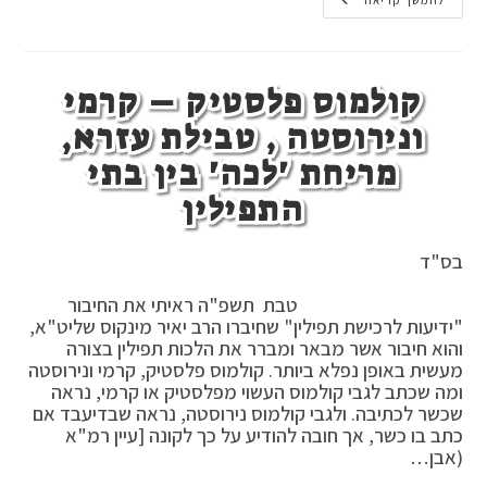
לבישת
להמשך קריאה
כובע
וחליפה
בברכת
המזון
–
קולמוס פלסטיק – קרמי
תפילה
–
קידוש
ונירוסטה , טבילת עזרא,
מריחת 'לכה' בין בתי
התפילין
בס"ד
טבת תשפ"ה ראיתי את החיבור
"ידיעות לרכישת תפילין" שחיברו הרב יאיר מינקוס שליט"א,
והוא חיבור אשר מבאר ומברר את הלכות תפילין בצורה
מעשית באופן נפלא ביותר. קולמוס פלסטיק, קרמי ונירוסטה
ומה שכתב לגבי קולמוס העשוי מפלסטיק או קרמי, נראה
שכשר לכתיבה. ולגבי קולמוס נירוסטה, נראה שבדיעבד אם
כתב בו כשר, אך חובה להודיע על כך לקונה [עיין רמ"א
(אבן…