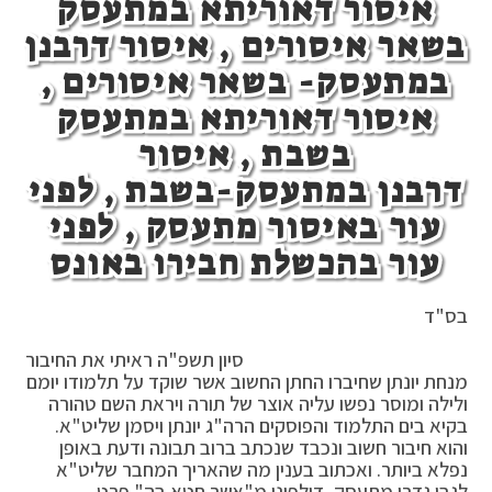
איסור דאוריתא במתעסק
ערבית
בשאר איסורים , איסור דרבנן
במתעסק- בשאר איסורים ,
איסור דאוריתא במתעסק
בשבת , איסור
דרבנן במתעסק-בשבת , לפני
עור באיסור מתעסק , לפני
עור בהכשלת חבירו באונס
בס"ד
סיון תשפ"ה ראיתי את החיבור
מנחת יונתן שחיברו החתן החשוב אשר שוקד על תלמודו יומם
ולילה ומוסר נפשו עליה אוצר של תורה ויראת השם טהורה
בקיא בים התלמוד והפוסקים הרה"ג יונתן ויסמן שליט"א.
והוא חיבור חשוב ונכבד שנכתב ברוב תבונה ודעת באופן
נפלא ביותר. ואכתוב בענין מה שהאריך המחבר שליט"א
לגבי גדרי מתעסק, דילפינן מ"אשר חטא בה" פרט