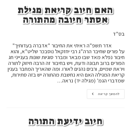
האם חיוב קריאת מגילת
אסתר חיובה מהתורה
בס"ד
אדר תשפ"ה ראיתי את החיבור "אדברה בעדותיך"
על פורים שחיבר הרה"ג רבי יחזקאל נוסבכר שליט"א, והוא
חיבור נפלא מאד שבו מבאר ומברר סוגיות שונות בענייני חג
הפורים ברוב תבונה ודעת, ויש בחיבור זה הרבה חיזוק לתורה
ויראת שמיים, ורבים נהנים לאורו. ומה שהאריך המחבר בענין
קריאת המגילה האם היא נחשבת מהתורה יש בזה סתירות,
שמדברי הגמ' (מגילה יד) נראה…
האם
להמשך קריאה
חיוב
קריאת
מגילת
אסתר
חיובה
חיוב ידיעת התורה
מהתורה