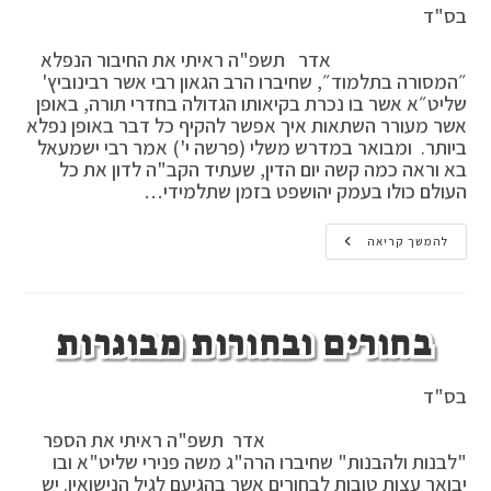
בס"ד
אדר תשפ"ה ראיתי את החיבור הנפלא
״המסורה בתלמוד״, שחיברו הרב הגאון רבי אשר רבינוביץ'
שליט״א אשר בו נכרת בקיאותו הגדולה בחדרי תורה, באופן
אשר מעורר השתאות איך אפשר להקיף כל דבר באופן נפלא
ביותר. ומבואר במדרש משלי (פרשה י') אמר רבי ישמעאל
בא וראה כמה קשה יום הדין, שעתיד הקב"ה לדון את כל
העולם כולו בעמק יהושפט בזמן שתלמידי…
חיוב
להמשך קריאה
ידיעת
התורה
בחורים ובחורות מבוגרות
בס"ד
אדר תשפ"ה ראיתי את הספר
"לבנות ולהבנות" שחיברו הרה"ג משה פנירי שליט"א ובו
יבואר עצות טובות לבחורים אשר בהגיעם לגיל הנישואין. יש