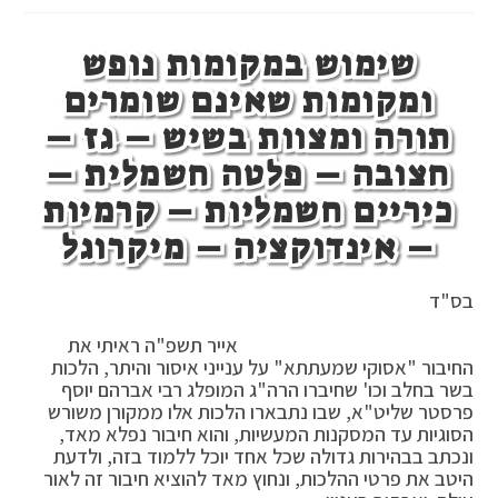
חבירו
באונס
שימוש במקומות נופש
ומקומות שאינם שומרים
תורה ומצוות בשיש – גז –
חצובה – פלטה חשמלית –
כיריים חשמליות – קרמיות
– אינדוקציה – מיקרוגל
בס"ד
אייר תשפ"ה ראיתי את
החיבור "אסוקי שמעתתא" על ענייני איסור והיתר, הלכות
בשר בחלב וכו' שחיברו הרה"ג המופלג רבי אברהם יוסף
פרסטר שליט"א, שבו נתבארו הלכות אלו ממקורן משורש
הסוגיות עד המסקנות המעשיות, והוא חיבור נפלא מאד,
ונכתב בבהירות גדולה שכל אחד יוכל ללמוד בזה, ולדעת
היטב את פרטי ההלכות, ונחוץ מאד להוציא חיבור זה לאור