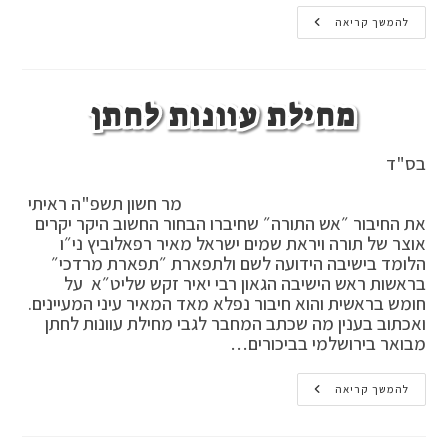
חלץ
להמשך קריאה
תפילין
כדי
ללכת
לבית
הכסא
מחילת עוונות לחתן
האם
חוזר
ומברך
,
בס"ד
האם
שעון
יד
מר חשון תשפ"ה ראיתי
חוצץ
בהנחת
את החיבור ״אש התורה״ שחיברו הבחור החשוב היקר יקרים
תפילין
אוצר של תורה ויראת שמים ישראל מאיר רפאלוביץ ני״ו
הלומד בישיבה הידועה לשם ולתפארת ״תפארת מרדכי״
בראשות ראש הישיבה הגאון רבי יאיר זקש שליט״א על
חומש בראשית והוא חיבור נפלא מאד המאיר עיני המעיינים.
ואכתוב בענין מה שכתב המחבר לגבי מחילת עוונות לחתן
מבואר בירושלמי בביכורים…
מחילת
להמשך קריאה
עוונות
לחתן