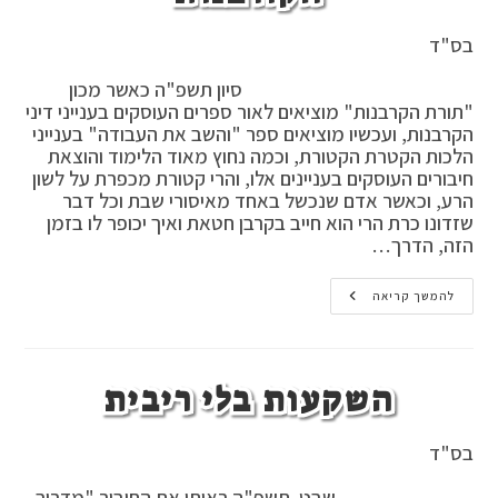
בס"ד
סיון תשפ"ה כאשר מכון
"תורת הקרבנות" מוציאים לאור ספרים העוסקים בענייני דיני
הקרבנות, ועכשיו מוציאים ספר "והשב את העבודה" בענייני
הלכות הקטרת הקטורת, וכמה נחוץ מאוד הלימוד והוצאת
חיבורים העוסקים בעניינים אלו, והרי קטורת מכפרת על לשון
הרע, וכאשר אדם שנכשל באחד מאיסורי שבת וכל דבר
שזדונו כרת הרי הוא חייב בקרבן חטאת ואיך יכופר לו בזמן
הזה, הדרך…
במעלת
להמשך קריאה
לימוד
עניני
הקורבנות
השקעות בלי ריבית
בס"ד
שבט תשפ"ה ראיתי את החיבור "מדריך