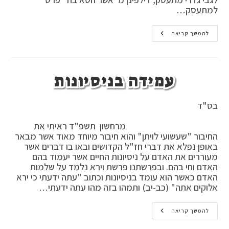
למתעסק…
איסור
להמשך קריאה
דאוריתא
במתעסק
בשאר
איסורים
,
עמידה בניסיונות
איסור
דרבנן
במתעסק-
בשאר
בס"ד
איסורים
,
איסור
מרחשון תשפ"ד ראיתי את
דאוריתא
במתעסק
החיבור "שעשועי לויתן" והוא חיבור מיוחד מאוד אשר מבאר
בשבת
באופן נפלא את דברי חז"ל הקדושים ובאו בו דברים אשר
,
מעוררים את האדם על ניסיונות החיים אשר יעמוד בהם
איסור
דרבנן במתעסק-בשבת
האדם וחי בהם. ובפרשתנו פרשת וירא נלמד על שלמות
,
האדם כאשר הוא עומד בניסיונות וכתוב "עתה ידעתי כי ירא
לפני
עור
אלוקים אתה" (כב-יב) ותמהו בזה מהו עתה ידעתי…
באיסור
מתעסק
,
עמידה
להמשך קריאה
לפני
בניסיונות
עור
בהכשלת