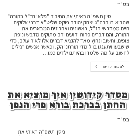
בס"ד
סיון תשפ"ה ראיתי את החיבור "פלאי חז"ל בתורה"
שהביא בו הרה"ג יצחק יהודה פוקס שליט"א דברי אלוקים
חיים ממדרשי חז"ל, ראשונים ואחרונים המבארים את
התורה, והם דברים פחות ידועים והם מתוקים מדבש ונופת
צופים, וחשוב ונחוץ מאד להוציא דברים אלו לאור עולם, כדי
שישבעו ויתענגו בו לומדי תורתנו הק'. וכאשר אנשים רגילים
לחשוב על מה שלמדו בהיותם ילדים כמו…
חשיבות
להמשך קריאה
הבנת
הלימוד
בתורה
שבכתב
מסדר קידושין איך מוציא את
החתן בברכת בורא פרי הגפן
בס"ד
ניסן תשפ"ה ראיתי את