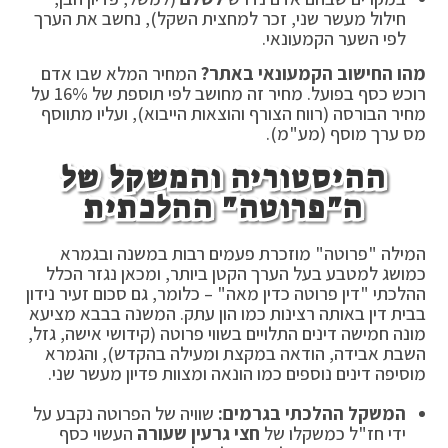
חילול מעשר שני, זכר למחצית השקל), נחשב את הערך
לפי השער הקמעונאי.
מהו החישוב הקמעונאי באתר?
המחיר המלא שבו אדם
רוכש כסף בפועל. מחיר זה מחושב לפי תוספת של 16% על
מחיר הבורסה (רווח הצורף והוצאות הייבוא), ועליו מתווסף
מס ערך מוסף (מע"מ).
ההיסטוריה והמשקל של
ה"פרוטה" ההלכתית
המילה "פרוטה" מוזכרת פעמים רבות במשנה ובגמרא
כמושג למטבע בעל הערך הקטן ביותר, ומכאן נגזר הכלל
ההלכתי "דין פרוטה כדין מאה" – כלומר, גם סכום זעיר נידון
בבית דין באותה רצינות כמו הון עתק. המשנה בבבא מציעא
מונה חמישה דינים התלויים בשווי פרוטה (קידושי אישה, גזל,
השבת אבידה, הודאה במקצת ומעילה בהקדש), והגמרא
מוסיפה דינים נוספים כמו הונאה ומצוות פדיון מעשר שני.
המשקל ההלכתי בגרמים:
שוויה של הפרוטה נקבע על
ידי חז"ל כמשקלו של
חצי גרעין שעורה
העשוי כסף