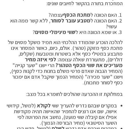
המוזכרת בתורה בהקשר לחיובים שונים:
האם הכוונה ל
מתכת הכסף
עצמה?
האם הכוונה ל
מטבע עובר לסוחר
, ללא קשר ממה הוא
עשוי?
או שמא הכוונה היא ל
שווי מינימלי מסוים
?
להלכה הוכרע שהמודד ההלכתי הוא תמיד משקל מסוים של
מתכת כסף מזוקק (טהור). אולם, כיום, כאשר המסחר אינו
מתבצע במטילי כסף אלא בשטרות ומטבעות (שקלים,
דולרים), מתעוררת שאלה עצומה:
לפי איזה מחיר
מעריכים את שווי הכסף הטהור?
הרי ישנו "שער קנייה"
(המחיר הגבוה שאדם פרטי משלם בחנות כדי לקנות כסף),
וישנו "שער מכירה" (המחיר הנמוך שיקבל אדם אם ימכור
כסף לסוחר מתכות).
במחלוקת זו ההכרעה שהולכים לחומרא בכל מצב:
במקרים שבהם נדרש להעריך שווי
לקולא
(למשל, קידושי
אישה, שם אנו רוצים להחמיר שהאישה תהיה מקודשת
אפילו אם קיבלה שווי מועט), נחשב את הפרוטה לפי
השער הסיטונאי (מחיר הבורסה הנמוך).
במקרים שבהם אדם נדרש
לשלם
(למשל, פדיון הבן,