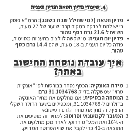
4. שיעורי פדיון חטאת ופדיון תענית
פדיון חטאת (למי שחילל שבת בשוגג):
הרמ"א פוסק
כי יש לתת לצדקה במקום קרבן שיעור של 27 מעות,
השווים ל-
21.6 גרם כסף טהור
.
פדיון יום תענית:
מי שקשה לו לצום בתעניות מסוימות,
פודה כל יום תענית ב-18 מעות, שהם
14.4 גרם כסף
טהור
.
איך עובדת נוסחת החישוב
באתר?
מידת האונקיה:
הכסף נסחר בבורסות לפי "אונקיית
טרוי" שמשקלה בדיוק
31.1034768 גרם
.
הנוסחה הבסיסית:
אנו מחלקים את מחיר האונקיה
בדולרים ל-31.1034768, ומכפילים בשער הדולר השקלי
הרציף. זה נותן את מחיר הגרם הסיטונאי.
המעבר לקמעונאי ופרוטה:
למחיר זה מוסיפים את
ה-16% ואת המע"מ החוקי. לאחר מכן מחלקים את
התוצאה ב-40 כדי לקבל את שווי הפרוטה המדויק.