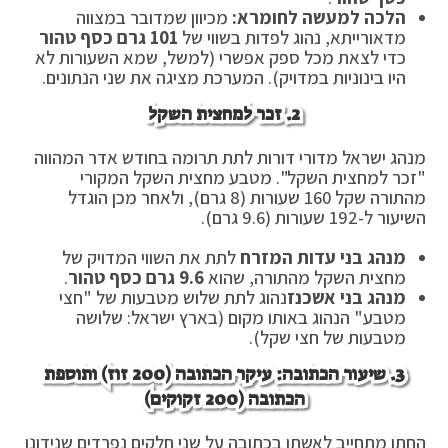
הלכה למעשה לחומרא:
מכיוון שמדובר במצווה
מדאורייתא, נהוג לפדות בשווי של
101 גרם כסף טהור
כדי לצאת מכל ספק אפשרי (למשל, שמא השעורות לא
היו בינוניות במדויק). המערכת מציגה את שני הנתונים.
2. זכר למחצית השקל
מנהג ישראל מדורי דורות לתת תרומה בחודש אדר המהווה
"זכר למחצית השקל". מטבע מחצית השקל המקורי
מהתורה שקל 160 שעורות (8 גרם), ולאחר מכן הוגדל
השיעור ל-192 שעורות (9.6 גרם).
מנהג בני עדות המזרח
לתת את השווי המדויק של
מחצית השקל מהתורה, שהוא
9.6 גרם כסף טהור
.
מנהג בני אשכנז
נהוג לתת שלוש מטבעות של "חצי
מטבע" הנהוג באותו מקום (בארץ ישראל: שלושה
מטבעות של חצי שקל).
3. שיעור הכתובה: עיקר הכתובה (200 זוז) ותוספת
הכתובה (200 זקוקים)
החתן מתחייב לאשתו בכתובה על שני חלקים נפרדים שנידונו