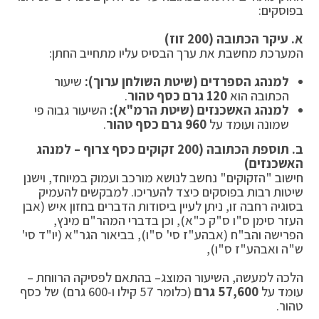
בפוסקים:
א. עיקר הכתובה (200 זוז)
המערכת מחשבת את ערך הבסיס עליו מתחייב החתן:
למנהג הספרדים (שיטת השולחן ערוך):
שיעור
הכתובה הוא
120 גרם כסף טהור
.
למנהג האשכנזים (שיטת הרמ"א):
השיעור גבוה פי
שמונה ועומד על
960 גרם כסף טהור
.
ב. תוספת הכתובה (200 זקוקים כסף צרוף – למנהג
האשכנזים)
חישוב "הזקוקים" נחשב לנושא מורכב ועמוק במיוחד, וישנן
שיטות רבות בפוסקים כיצד להעריכו. למבקשים להעמיק
בסוגיה רחבה זו, ניתן לעיין ביסודות הדברים בחזון איש (אבן
העזר סימן ס"ו ס"ק כ"א), וכן בדברי המהר"ם מינץ,
הפרישה והב"ח (אבהע"ז סי' ס"ו), בביאור הגר"א (יו"ד סי'
ש"ה ואבהע"ז ס"ו),
הלכה למעשה, השיעור המוצג– בהתאם לפסיקה הרווחת –
עומד על
57,600 גרם
(כלומר 57 קילו ו-600 גרם) של כסף
טהור.