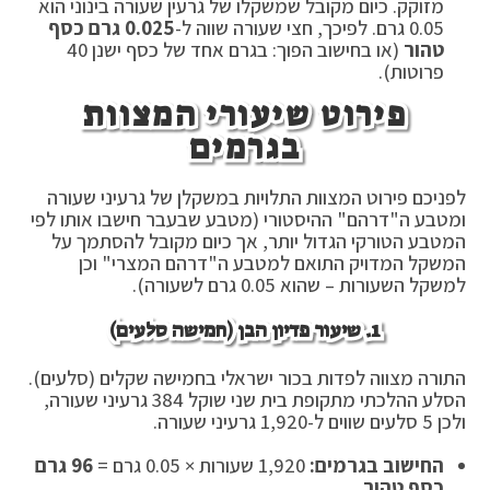
מזוקק. כיום מקובל שמשקלו של גרעין שעורה בינוני הוא
0.05 גרם. לפיכך, חצי שעורה שווה ל-
0.025 גרם כסף
טהור
(או בחישוב הפוך: בגרם אחד של כסף ישנן 40
פרוטות).
פירוט שיעורי המצוות
בגרמים
לפניכם פירוט המצוות התלויות במשקלן של גרעיני שעורה
ומטבע ה"דרהם" ההיסטורי (מטבע שבעבר חישבו אותו לפי
המטבע הטורקי הגדול יותר, אך כיום מקובל להסתמך על
המשקל המדויק התואם למטבע ה"דרהם המצרי" וכן
למשקל השעורות – שהוא 0.05 גרם לשעורה).
1. שיעור פדיון הבן (חמישה סלעים)
התורה מצווה לפדות בכור ישראלי בחמישה שקלים (סלעים).
הסלע ההלכתי מתקופת בית שני שוקל 384 גרעיני שעורה,
ולכן 5 סלעים שווים ל-1,920 גרעיני שעורה.
החישוב בגרמים:
1,920 שעורות × 0.05 גרם =
96 גרם
כסף טהור
.