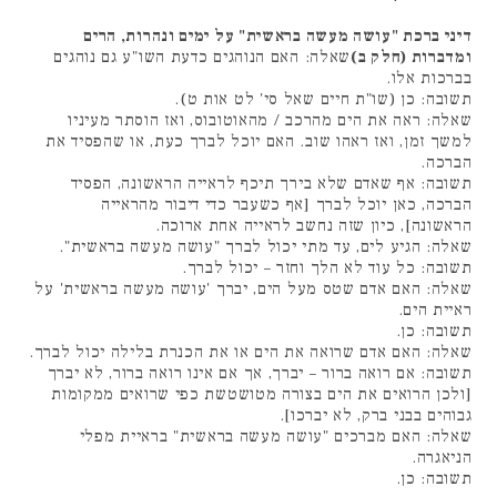
דיני ברכת "עושה מעשה בראשית" על ימים ונהרות, הרים
ומדברות (חלק ב)
שאלה: האם הנוהגים כדעת השו"ע גם נוהגים
בברכות אלו.
תשובה: כן (שו"ת חיים שאל סי' לט אות ט).
שאלה: ראה את הים מהרכב / מהאוטובוס, ואז הוסתר מעיניו
למשך זמן, ואז ראהו שוב. האם יוכל לברך כעת, או שהפסיד את
הברכה.
תשובה: אף שאדם שלא בירך תיכף לראייה הראשונה, הפסיד
הברכה, כאן יוכל לברך [אף כשעבר כדי דיבור מהראייה
הראשונה], כיון שזה נחשב לראייה אחת ארוכה.
שאלה: הגיע לים, עד מתי יכול לברך "עושה מעשה בראשית".
תשובה: כל עוד לא הלך וחזר – יכול לברך.
שאלה: האם אדם שטס מעל הים, יברך 'עושה מעשה בראשית' על
ראיית הים.
תשובה: כן.
שאלה: האם אדם שרואה את הים או את הכנרת בלילה יכול לברך.
תשובה: אם רואה ברור – יברך, אך אם אינו רואה ברור, לא יברך
[ולכן הרואים את הים בצורה מטושטשת כפי שרואים ממקומות
גבוהים בבני ברק, לא יברכו].
שאלה: האם מברכים "עושה מעשה בראשית" בראיית מפלי
הניאגרה.
תשובה: כן.