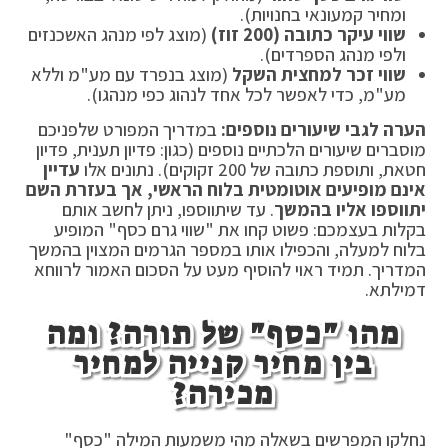
ומחיר קמעונאי בחנויות).
שווי עיקר כתובה (200 זוז)
(מוצג לפי מנהג האשכנזים
ולפי מנהג הספרדים).
שווי זכר למחצית השקל
(מוצג בנפרד עם מע"מ וללא
מע"מ, כדי לאפשר לכל אחד לנהוג כפי מנהגו).
הערה לגבי שיעורים נוספים:
במדריך המפורט שלפניכם
מוסברים שיעורים הלכתיים נוספים (כגון: פדיון תענית, פדיון
חטאת, ותוספת כתובה של 200 זקוקים). נתונים אלו
עדיין
אינם מופיעים אוטומטית בלוח הראשי, אך בעזרת השם
יתווספו אליו בהמשך
. עד שיתווספו, ניתן לחשב אותם
בקלות בעצמכם: פשוט קחו את "שווי גרם כסף" המופיע
בלוח למעלה, והכפילו אותו במספר הגרמים המצוין בהמשך
המדריך. תמיד ראוי להוסיף מעט על הסכום האמור לרווחא
דמילתא.
מהו "כסף" של תורה? ומה
בין מחיר קנייה למחיר
מכירה?
נחלקו המפרשים בשאלה מהי משמעות המילה "כסף"