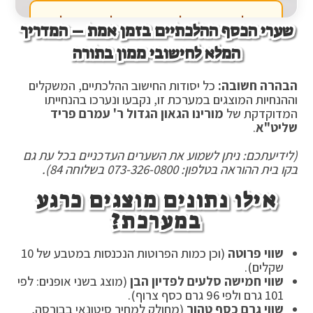
שערי הכסף ההלכתיים בזמן אמת – המדריך
המלא לחישובי ממון בתורה
הבהרה חשובה:
כל יסודות החישוב ההלכתיים, המשקלים
וההנחיות המוצגים במערכת זו, נקבעו ונערכו בהנחייתו
המדוקדקת של
מורינו הגאון הגדול ר' עמרם פריד
שליט"א
.
(לידיעתכם: ניתן לשמוע את השערים העדכניים בכל עת גם
בקו בית ההוראה בטלפון: 073-326-0800 בשלוחה 84).
אילו נתונים מוצגים כרגע
במערכת?
שווי פרוטה
(וכן כמות הפרוטות הנכנסות במטבע של 10
שקלים).
שווי חמישה סלעים לפדיון הבן
(מוצג בשני אופנים: לפי
101 גרם ולפי 96 גרם כסף צרוף).
שווי גרם כסף טהור
(מחולק למחיר סיטונאי בבורסה,