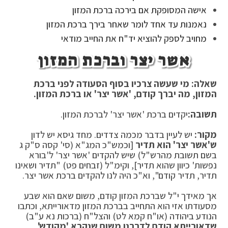
אישה המסופקת אם בירכה ברכת המזון
נאמנות עד אחד לומר שאחר בירך ברכת המזון
מחויב לספק להוציא יד"ח את החייב מודאי
אשר יצר וברכת המזון
שאלה: מי שעשה צרכיו בסוף הסעודה לפני ברכת
המזון, מה יברך קודם, 'אשר יצר' או ברכת המזון.
תשובה:
יקדים ברכת 'אשר יצר' לברכת המזון.
מקור:
יש לעיין בדבר מכמה צדדים. מחד גיסא יש לדון
ש'אשר יצר' הוא תדיר
[וכמש"כ המג"א (סי' קסה ס"ק ג
בשם תשובת מהרש"ל) שיש להקדים 'אשר יצר' ל'בורא
נפשות' כיוון שהוא תדיר], וקימ"ל (זבחים פט) "תדיר ושאינו
תדיר, תדיר קודם", וא"כ היה לנו להקדים ברכת אשר יצר.
אך מאידך י"ל שברכת המזון קודם, משום שאם הוא שבע
מסעודתו אזי הוא התחייב בברכת המזון מדאורייתא, וכתבו
הנודע ביהודה (או"ח קמא לט) והצל"ח (ברכות נא ע"ב)
שדאורייתא קודם לדרבנן משום שנקרא 'מקודש',