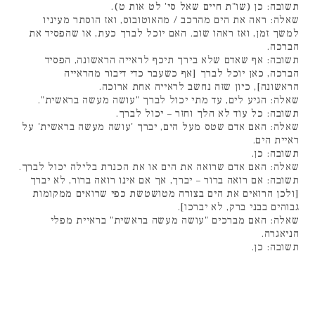
תשובה: כן (שו"ת חיים שאל סי' לט אות ט).
שאלה: ראה את הים מהרכב / מהאוטובוס, ואז הוסתר מעיניו
למשך זמן, ואז ראהו שוב. האם יוכל לברך כעת, או שהפסיד את
הברכה.
תשובה: אף שאדם שלא בירך תיכף לראייה הראשונה, הפסיד
הברכה, כאן יוכל לברך [אף כשעבר כדי דיבור מהראייה
הראשונה], כיון שזה נחשב לראייה אחת ארוכה.
שאלה: הגיע לים, עד מתי יכול לברך "עושה מעשה בראשית".
תשובה: כל עוד לא הלך וחזר – יכול לברך.
שאלה: האם אדם שטס מעל הים, יברך 'עושה מעשה בראשית' על
ראיית הים.
תשובה: כן.
שאלה: האם אדם שרואה את הים או את הכנרת בלילה יכול לברך.
תשובה: אם רואה ברור – יברך, אך אם אינו רואה ברור, לא יברך
[ולכן הרואים את הים בצורה מטושטשת כפי שרואים ממקומות
גבוהים בבני ברק, לא יברכו].
שאלה: האם מברכים "עושה מעשה בראשית" בראיית מפלי
הניאגרה.
תשובה: כן.