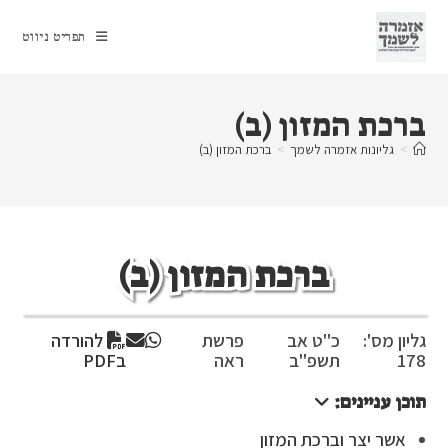
Ski
t
תפריט ניווט
conten
ברכת המזון (ב)
>
גליונות אזמרה לשמך
>
ברכת המזון (ב)
ברכת המזון (ב)
גליון מס':
כ"ט אב
פרשת
להורדה
178
תשפ"ב
ראה
בPDF
תוכן עניינים:
אשר יצר וברכת המזון