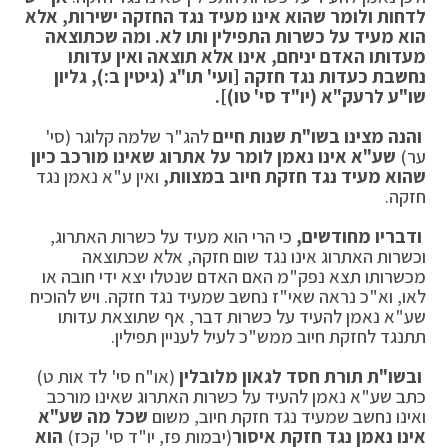
לדחות ולומר שהוא אינו מעיד נגד החזקה ישירות, אלא
הוא מעיד על כשרות התפילין ותו לא.
ומה שכתוצאה
מעדותו האדם יניחם, אינו אלא תוצאה ואין עדותו
נחשבת כעדות נגד חזקה [ועי' תו"ג (גיטין ב:), גליון
שו"ע לרעק"א (יו"ד סי' טו)].
והנה מצינו בשו"ת שנות חיים
להג"ר שלמה קלוגר (סי'
ער)
שע"א אינו נאמן לומר על אתרוג שאינו מורכב כיון
שהוא מעיד נגד חזקת חיוב במצוות,
ואין ע"א נאמן נגד
חזקה.
ודבריו מחודשים,
כי הרי הוא מעיד על כשרות האתרוג,
וכשרות האתרוג אינו נגד שום חזקה, אלא שכתוצאה
מכשרותו תצא נפק"מ האם האדם שנטלו יצא ידי חובה או
לאו, וא"כ נראה שאי"ז נחשב שמעיד נגד חזקה. ויש להוכיח
שע"א נאמן להעיד על כשרות דבר, אף שתוצאת עדותו
תתנגד לחזקת חיוב ממש"כ לעיל לעניין תפילין.
ובשו"ת תורת חסד לגאון מלובלין
(או"ח סי' לד אות ט)
כתב שע"א נאמן להעיד על כשרות האתרוג שאינו מורכב
ואינו נחשב שמעיד נגד חזקת חיוב, משום
שכל מה שע"א
אינו נאמן נגד חזקת איסור
(יבמות פז, יו"ד סי' קכז)
הוא