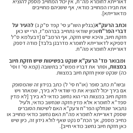
דאורייתא לחומרא מה"ת, אין יכול המחוייב מספק להוציא
את חבירו המחוייב מודאי, אף ששניהם מחוייבים
מדאורייתא].
וכתב הרעק"א
(בגליון השו"ע סי' קפד ס"ק ג)
להעיר על
דברי הפר"ח
שכיון שודאי נתחייב בברהמ"ז, הרי יש כאן
חזקת חיוב, והיכא שיש חזקה, אף הרמב"ם [דבעלמא ס"ל
דספיקא לדאורייתא לחומרא מדרבנן בלבד] מודה דספק
דאורייתא לחומרא מה"ת.
ומבואר מד' הרעק"א שנקט בפשיטות שיש חזקת חיוב
במצוות,
וסתר את דבריו ממש"כ בתשובה (קמא סי' ז וסי'
כה) שנקט שאין חזקת חיוב במצוות.
ובשו"ת כתב סופר (או"ח סי' ל) כתב בנידון זה שהמסופק
אם בירך יכול להוציא את מי שודאי לא בירך, שמאחר ויש
חזקת חיוב במצוות הרי הוא נחשב כודאי לא בירך [לא מדין
ספד"א לחומרא אלא מדין חזקה שנחשב כודאי, ולעיל
נתבאר שנחלקו הפר"ח ורעק"א האם לשיטות הסוברים
שספק דאורייתא לחומרא מה"ת האם נחשב כודאי מחוייב או
כחייב מספק, אך הכת"ס נקט שאף לולא נידון זה, כיון שיש
כאן חזקת חיוב נחשב כודאי חייב].