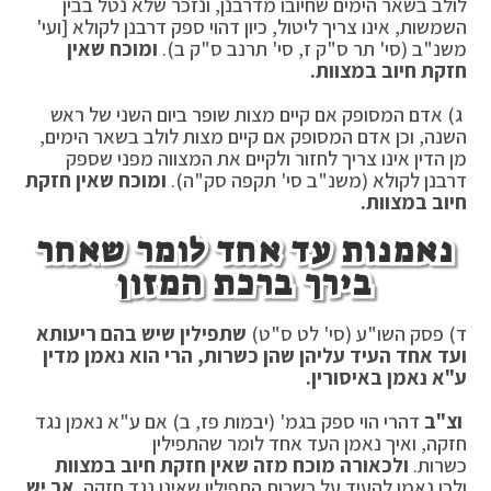
לולב בשאר הימים שחיובו מדרבנן, ונזכר שלא נטל בבין
השמשות, אינו צריך ליטול, כיון דהוי ספק דרבנן לקולא [ועי'
משנ"ב (סי' תר ס"ק ז, סי' תרנב ס"ק ב).
ומוכח שאין
חזקת חיוב במצוות.
ג) אדם המסופק אם קיים מצות שופר ביום השני של ראש
השנה, וכן אדם המסופק אם קיים מצות לולב בשאר הימים,
מן הדין אינו צריך לחזור ולקיים את המצווה מפני שספק
דרבנן לקולא (משנ"ב סי' תקפה סק"ה).
ומוכח שאין חזקת
חיוב במצוות.
נאמנות עד אחד לומר שאחר
בירך ברכת המזון
ד) פסק השו"ע (סי' לט ס"ט)
שתפילין שיש בהם ריעותא
ועד אחד העיד עליהן שהן כשרות, הרי הוא נאמן מדין
ע"א נאמן באיסורין.
וצ"ב
דהרי הוי ספק בגמ' (יבמות פז, ב) אם ע"א נאמן נגד
חזקה, ואיך נאמן העד אחד לומר שהתפילין
כשרות.
ולכאורה מוכח מזה שאין חזקת חיוב במצוות
ולכן נאמן להעיד על כשרות התפילין שאינו נגד חזקה.
אך יש