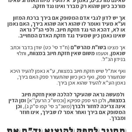
שאינם מורכבים, נאמן ע"א להעיד מיהו האתרוג שאינו
מורכב כיוון שהוא רק מברר ואינו נגד חזקה.
אך יש לדון לגבי אדם המסופק אם בירך ברכת המזון
וע"א מעיד ואומר לו שהוא ראה שהוא בירך, האם נאמן
או לא, דהכא הוי נגד חזקת חיוב. ולפי הנ"ל נראה
שאינו נאמן כיון שמעיד נגד חזקת האדם המחוייב.
אך מצינו
בשו"ת מהרש"ם
(ח"ד סי' כט) שדן בדבר וכתב
שנאמן
, וטעמו
משום שאין חזקת חיוב במצוות,
ותלוי
בנידון הנ"ל.
ואף את"ל שיש חזקת חיוב במצוות, ע"א נאמן להעיד היכא
שנתעורר ספק, ואף כאן כיוון שהתעורר ספק האם בירך,
נאמן הע"א להעיד שהוא אכן בירך.
ולמעשה נראה שהעיקר להלכה שאין חזקת חיוב
במצוות,
ולכן הוי ספק ספיקא [וכמש"כ הרעק''א]
ומן הדין
אינה צריכה לחזור ולברך
(משנ"ב סי' קפו ס"ק ג),
וכן
המסופק אם בירך ואחר אמר לו שבירך, אינו חוזר
ומברך.
מחויב לספק להוציא יד"ח את