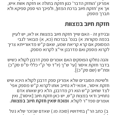
אמרינן 'הוחזק הדבר' כגון חזקת בתולה או חזקת אשת איש,
אך אין 'חזקת חיוב ברכת המזון', ולפיכך הוי ספק ספיקא ולא
תברך מספק.
חזקת חיוב במצוות
ובנידון זה - האם שייך חזקת חיוב במצוות או לאו, יש לעיין
בכמה מקורות: א) בגמ' בברכות (כא, א) מבואר לגבי
המסופק אם קרא קריאת שמע, שאם ק"ש מדאורייתא צריך
לקרוא מספק ואם מדרבנן אי"צ לקרוא מספק.
והנה נחלקו הפוסקים האם אומרים ספק דרבנן לקולא כשיש
בדבר חזקת איסור [עי' ש"ך (יו"ד סי' ק"י כללי ס"ס סק"כ)
ופת"ש (שם סק"כ)].
ולשיטת הסוברים שלא אמרינן ספק דרבנן לקולא היכא שיש
חזקת איסור, אמאי לא נחייב אותו לקרוא ק"ש מספק אפי'
לצד שחיוב ק"ש הוא רק מדרבנן, הלא כיון שאותו אדם
נתחייב ודאי במצות ק"ש, יש כאן חזקת חיוב [איסור], ואין
אומרים ספד"ר לקולא.
ומוכח שאין חזקת חיוב במצוות.
ב) כתב הר"ן בחידושיו (סוכה מו.) שאדם שנזכר שלא נטל