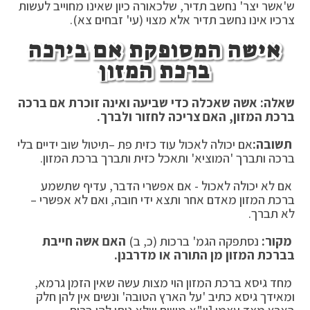
ש'אשר יצר' נחשב תדיר, שלכאורה כיון שאינו מחוייב לעשות
צרכיו אינו נחשב תדיר אלא מצוי (עי' זבחים צא).
אישה המסופקת אם בירכה
ברכת המזון
שאלה: אשה שאכלה כדי שביעה ואינה זוכרת אם ברכה
ברכת המזון, האם צריכה לחזור ולברך.
תשובה:
אם יכולה לאכול עוד כזית פת –תיטול שוב ידיים בלי
ברכה ותברך 'המוציא' ותאכל כזית ותברך ברכת המזון.
אם לא יכולה לאכול - אם אפשרי הדבר, עדיף שתשמע
ברכת המזון מאדם אחר ותצא ידי חובה, ואם לא אפשרי –
לא תברך.
מקור:
נסתפקה הגמ' ברכות (כ, ב)
האם אשה חייבת
בברכת המזון מן התורה או מדרבנן.
מחד גיסא ברכת המזון הוי מצות עשה שאין הזמן גרמא,
ומאידך גיסא כתיב 'על הארץ הטובה' ונשים אין להן חלק