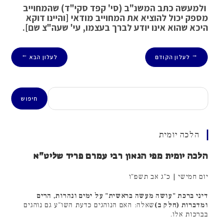
ולמעשה כתב המשנ"ב (סי' קפד סקי"ד) שהמחוייב
מספק יכול להוציא את המחוייב מודאי [והיינו דוקא
היכא שהוא אינו יודע לברך בעצמו, עי' שעה"צ שם].
לעלון הקודם
לעלון הבא
→
←
חיפוש
חיפוש
הלכה יומית
הלכה יומית מפי הגאון רבי עמרם פריד שליט"א
יום חמישי | כ"ג אב תשפ"ו
דיני ברכת "עושה מעשה בראשית" על ימים ונהרות, הרים
ומדברות (חלק ב)
שאלה: האם הנוהגים כדעת השו"ע גם נוהגים
בברכות אלו.