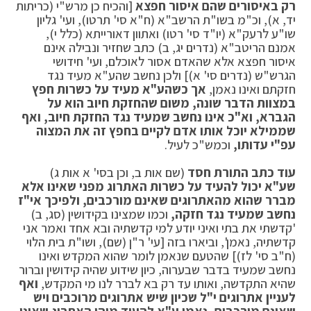
רק באיסורים שהם איסור חפצא
[והכיח כן מרש"י (כריתות
יד, א), וכ"מ בשו"ת הרשב"א (ח"א סי' תרטו), ועי' גליון
שו"ע לרעק"א (יו"ד סי' רטו) ואתוון דאורייתא (כלל י),
אמנם הריטב"א (נדרים יג, ב) כתב שחזיר ונבילה אינם
איסור חפצא אלא שהאדם אסור לאוכלם, ועי' חידושי
הגרש"ש (נדרים סי' א)] ולכן נחשב שהע"א מעיד נגד
חזקתם ואינו נאמן,
אך כשהע"א מעיד על כשרות חפץ
במצוות הדבר שונה, משום שהחזקת חיוב הוא על
הגברא, וא"כ אינו נחשב שמעיד נגד החזקת חיוב, ואף
שממילא יוכל אותו אדם לקיים בחפץ זה את המצוה
עפ"י עדותו,
וכמש"כ לעיל.
עוד כתב התורת חסד
(שם אות ב, וכן בסי' א אות ג)
שע"א יכול להעיד על כשרות האתרוג מפני שאינו אלא
מברר שהוא מהאתרוגים שאינם מורכבים, ולפיכך אי"ז
נחשב שמעיד נגד חזקה,
וכמו שמצינו בקידושין (סג, ב)
'קדשתי את בתי ואיני יודע למי קדשתיה ובא אחד ואמר אני
קדשתיה, נאמן', וביארו בזה [עי' ר"ן (שם), ושו"ת בית הלוי
(ח"ב סי' לז)] שהטעם שנאמן לומר שהוא המקדש ואינו
נחשב שמעיד בדבר שבערוה, כיון שידוע שהיה קידושין וברור
שהיא התקדשה, ואותו עד רק בא לברר לנו מי המקדש,
ואף
לעניין אתרוגים י"ל שכיון שיש אתרוגים מרוכבים ויש