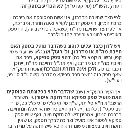
בארץ מצד עצמן [וי"א משום שלא ניתן להן ברית
ותורה].
השו"ע
(סי' קפו ס"א)
לא הכריע בספק זה.
לפי הצד שחיובה מדרבנן, אזי אשה המסופקת אם בירכה
ברכת המזון, הוי ספק דרבנן לקולא ואינה חוזרת ומברכת,
אך לפי הצד שחייבת מה"ת [כשאכלה כדי שביעה], הוי ספק
דאורייתא לחומרא וחייבת לחזור ולברך.
ויש לדון כיצד עלינו לנהוג כשהדבר מוטל בספק האם
חייבת מה"ת או מדרבנן, וכ' רעק"א
(בגליון שו"ע ריש סי'
קפו, ובשו"ת קמא סי' כה)
דהוי ספק ספיקא,
ספק אם
חייבת מה"ת או מדרבנן, ואף את"ל דחייבת מה"ת, ייתכן
דכבר ברכה,
ולכן אינה חוזרת ומברכת
(והוכיח הרעק"א
שאף ספק כזה נחשב ספק ספיקא מהדרכי משה יו"ד סי' פג,
ו עיי"ש).
אך העיר הרעק"א (שם)
שהדבר תלוי בפלוגתת הפוסקים
האם מועיל ספק ספיקא נגד חזקת איסור
(עי' תשובות
הרשב"א ח"א סי' תא, ש"ך סי' קי כללי ס"ס כלל כט, ט"ז
שם סקט"ו), כלומר, יש לדון האם כיון שודאי אכלה ונתחייבה
בברכת המזון, אמרינן דיש לה חזקת חיוב, ואף שיש ספק
ספיקא לפטור אינו מועיל וצריכה לברך מספק, או שאין
חזקת חיוב במצוות משום דרק היכא שיש חזקה על גוף הדבר