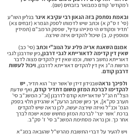
ו'מקודש' קודם כמבואר בזבחים (שם).
ובאמת נסתפק בזה הגאון רבי עקיבא איגר
בגליון השו"ע
(סי' ז ס"ק א) וכתב שיש לדמותו לספק הגמרא (זבחים צא)
'תדיר ומקודש הי מינייהו עדיף', שפסק הרמב"ם (תמידין
ומוספין ט, ב) שיכול להקדים איזה שירצה.
אמנם השאגת אריה פליג על הנוב"י וכתב
(סי' כב)
שאין דין קדימה לדאורייתא לגבי דרבנן,
כיון שדרבנן לגבי
דאורייתא נחשב רשות, וכמו שאין דין להקדים מצוה לדבר
הרשות ה"נ אין דין להקדים דאורייתא לדרבנן,
ויכול לעשות
דרבנן קודם.
ולפיכך נראה
שבנידון דידן ש'אשר יצר' הוא תדיר,
יש
להקדימו לברכת המזון משום דתדיר קודם,
ואף שדעת
הצל"ח הנ"ל שדאורייתא קודם לדרבנן [וכ"כ המשנ"ב סי'
תערב סק"א], אך כיוון שכתב הרעק"א שהנידון תלוי בספק
הגמ' וכנ"ל ואיזה שירצה יעשה, לכן נראה שיש להקדים
ברכת 'אשר יצר' לברכת המזון מחשש שמא ישכח לברך
אחר כך. וכן נראה מסתימת המשנ"ב סי' ז' סק"ב.
ויש להעיר על דברי התשובת מהרש"ל שהובאה במג"א