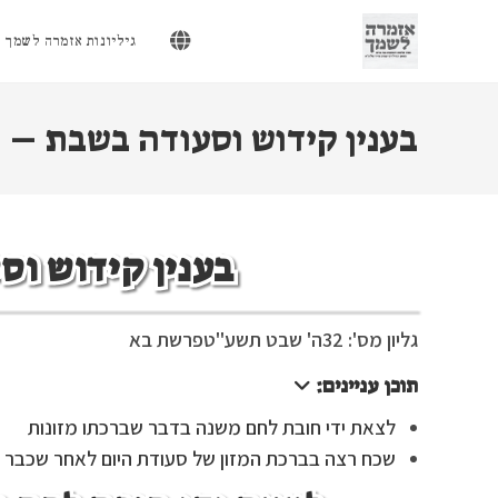
Ski
t
גיליונות אזמרה לשמך
conten
בענין קידוש וסעודה בשבת – 
בענין קידוש וס
גליון מס': 32
ה' שבט תשע"ט
פרשת בא
תוכן עניינים:
לצאת ידי חובת לחם משנה בדבר שברכתו מזונות
שכח רצה בברכת המזון של סעודת היום לאחר שכבר א