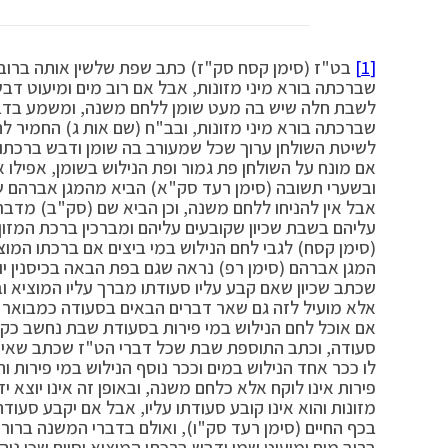
[1]
בט"ז (סימן קסח סק"ז) כתב שפת שלשין אותה ברוב דב
שברכתה בורא מיני מזונות, אבל אם רוב מים ומיעוט דבש
לשבת חלה שיש בה מעט שומן ללחם משנה, ומשמע בדבריו
שברכתה בורא מיני מזונות, ובב"ח (שם אות ג) החמיר 
לשיטת השולחן ערוך שכל שמעורב בה שומן ודבש ברכתו בו
אם מונח על השולחן פת גמור ופת הנילוש בשומן, אפילו 
ובשערי תשובה (סימן רעד סק"א) הביא מהמגן אברהם שהב
אבל אין להניחו ללחם משנה, וכן הביא שם (סק"ב) מדבר
עליהם בשבת שכיון שקובעים עליהם ומברכין ברכת המזון
(סימן קסח) לגבי לחם הנילוש במי ביצים אם ברכתו המו
המגן אברהם (סימן רפ) נראה שגם בפת הבאה בכיסנין י
שכתב שכיון שאם קבע עליו סעודתו מברך עליו המוציא וב
אלא מועיל לזה גם שאר דברים הבאים בסעודה כמבואר ב
אם אוכל לחם הנילוש במי פירות בסעודת שבת נחשב כקובע 
סעודה, וכתב התוספת שבת שכל דברי הט"ז שכתב שאין י
לו ככר אחד הנילוש במים וככר נוסף הנילוש במי פירות ו
פירות אינו לוקח אלא כלחם משנה, ובאופן זה אינו יוצא י
מזונות והוא אינו קובע סעודתו עליו, אבל אם יקבע סעודתו
בכף החיים (סימן רעד סק"ו), ואולם בדברי המשנה ברו
ברוב מים ומיעוט שמן ודבש ברכתו המוציא וסיים שכן נו