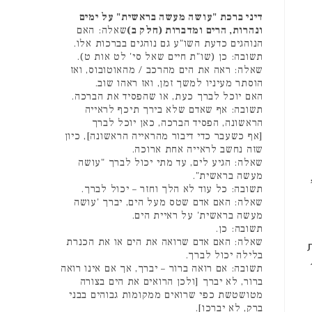
דיני ברכת "עושה מעשה בראשית" על ימים
ונהרות, הרים ומדברות (חלק ב)
שאלה: האם
הנוהגים כדעת השו"ע גם נוהגים בברכות אלו.
תשובה: כן (שו"ת חיים שאל סי' לט אות ט).
שאלה: ראה את הים מהרכב / מהאוטובוס, ואז
הוסתר מעיניו למשך זמן, ואז ראהו שוב.
האם יוכל לברך כעת, או שהפסיד את הברכה.
תשובה: אף שאדם שלא בירך תיכף לראייה
הראשונה, הפסיד הברכה, כאן יוכל לברך
[אף כשעבר כדי דיבור מהראייה הראשונה], כיון
שזה נחשב לראייה אחת ארוכה.
שאלה: הגיע לים, עד מתי יכול לברך "עושה
מעשה בראשית".
תשובה: כל עוד לא הלך וחזר – יכול לברך.
שאלה: האם אדם שטס מעל הים, יברך 'עושה
מעשה בראשית' על ראיית הים.
תשובה: כן.
שאלה: האם אדם שרואה את הים או את הכנרת
בלילה יכול לברך.
תשובה: אם רואה ברור – יברך, אך אם אינו רואה
ברור, לא יברך [ולכן הרואים את הים בצורה
מטושטשת כפי שרואים ממקומות גבוהים בבני
ברק, לא יברכו].