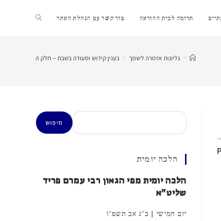
Toggle
יים
תרומה לבית ההוראה
צור קשר עם הנהלת האתר
website
>
גליונות אזמרה לשמך
>
בענין קידוש וסעודה בשבת – חלק ה
search
חיפוש
חיפוש
הלכה יומית
הלכה יומית מפי הגאון רבי עמרם פריד
שליט"א
יום חמישי | כ"ג אב תשפ"ו