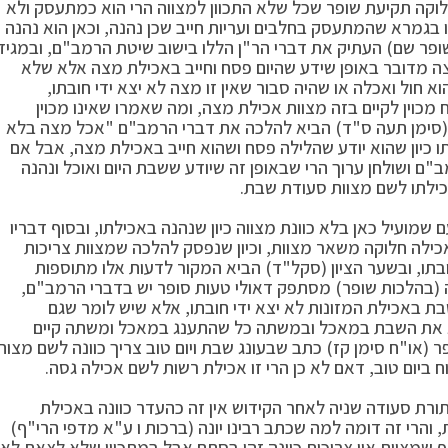
חלוקה תקיעת שופר שכל שלא התכוון למצווה הרי הוא כמתעסק ולא
גמרא שהמתעסק בחלבים ועריות חייב שכן נהנה, וכאן הוא נהנה
שופר שם) העתיק את דברי הר"ן הללו בישוב שיטת הרמב"ם, ובמגיד
 מדובר באופן שידע שהיום פסח וחייב באכילת מצה אלא שלא
 חול ואכלה או שהיה סבור שאין זו מצה לא יצא ידי חובתו,
 מכוין לקיים בזה מצוות אכילת מצה, ומה שאמרו שאינו מכוין
וך (סימן תעה ס"ד) הביא להלכה את דברי הרמב"ם "אכל מצה בלא
בתו כיון שהוא יודע שהלילה פסח ושהוא חייב באכילת מצה, אבל אם
ב"ם ושולחן ערוך הרי שבאופן זה שיודע ששבת היום ואוכל ונהנה
כילתו לשם מצוות סעודת שבת.
מועיל כאן בלא כוונת מצווה כיון שנהנה באכילתו, ובסוף דבריו
אכילה חלוקה משאר מצוות, וכיון שנפסק להלכה שמצוות צריכות
ובתו, ובשער הציון (סקל"ד) הביא המקור לדעות אלו מתוספות
 (בהלכות שופר) מסתפק דאולי טעות סופר יש בדברי הרמב"ם,
בת באכילת המזונות לא יצא ידי חובתו, אלא שיש לומר שגם
ג את השבת במאכל ובמשתה כל שהתענג במאכל ומשתה קיים
ר (או"ח סימן קז) כתב שבעונג שבת ויום טוב צריך כוונה לשם מצות
וח ביום טוב, דאם לא כן הרי זו אכילת רשות לשם אכילה גסה.
תורת סעודה שניה לאחר הקידוש אין זה כהעדר כוונה באכילת
והרי זה דומה למה שכתב רבינו יונה (ברכות ו ע"א מדפי הרי"ף)
ף שמצוות אין צריכות כוונה זהו בסתם אבל במתכוין שלא לצאת לא