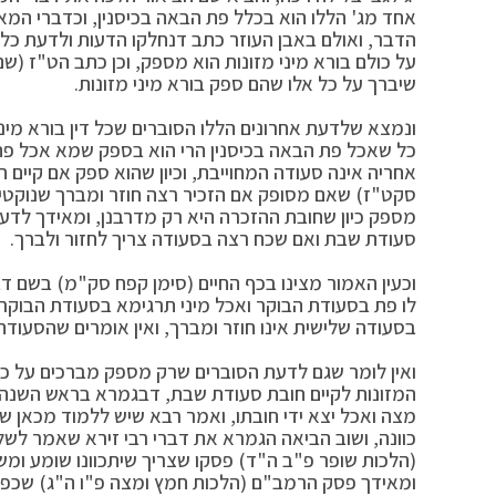
אחד מג' הללו הוא בכלל פת הבאה בכיסנין, וכדברי המא
הדבר, ואולם באבן העוזר כתב דנחלקו הדעות ולדעת כל 
על כולם בורא מיני מזונות הוא מספק, וכן כתב הט"ז (שם
שיברך על כל אלו שהם ספק בורא מיני מזונות.
ונמצא שלדעת אחרונים הללו הסוברים שכל דין בורא מיני
כל שאכל פת הבאה בכיסנין הרי הוא בספק שמא אכל פת,
אחריה אינה סעודה המחוייבת, וכיון שהוא ספק אם קיים 
סקט"ז) שאם מסופק אם הזכיר רצה חוזר ומברך שנוקטים 
מספק כיון שחובת ההזכרה היא רק מדרבנן, ומאידך לדע
סעודת שבת ואם שכח רצה בסעודה צריך לחזור ולברך.
וכעין האמור מצינו בכף החיים (סימן קפח סק"מ) בשם דבר
לו פת בסעודת הבוקר ואכל מיני תרגימא בסעודת הבוקר
בסעודה שלישית אינו חוזר ומברך, ואין אומרים שהסעוד
ואין לומר שגם לדעת הסוברים שרק מספק מברכים על כולם
המזונות לקיים חובת סעודת שבת, דבגמרא בראש השנה 
מצה ואכל יצא ידי חובתו, ואמר רבא שיש ללמוד מכאן שתו
כוונה, ושוב הביאה הגמרא את דברי רבי זירא שאמר לשלוח
(הלכות שופר פ"ב ה"ד) פסקו שצריך שיתכוונו שומע ומש
ומאידך פסק הרמב"ם (הלכות חמץ ומצה פ"ו ה"ג) שכפא