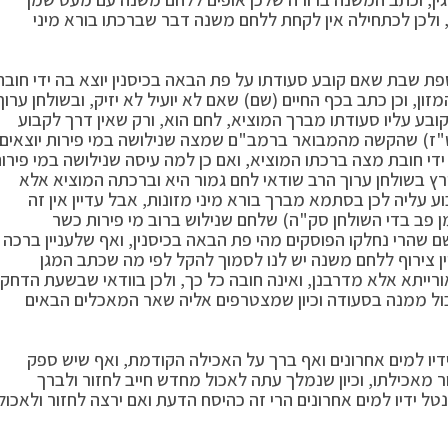
ולכן לכתחילה אין לקחת ללחם משנה דבר שברכתו בורא מיני
שבת שאם קובע סעודתו על פת הבאה בכיסנין יוצא בה ידי חובת
ן, וכן כתב בכף החיים (שם) שאם לא יועיל לא יזיק, ובשולחן ערוך
בע עליו סעודתו מברך המוציא, לחם הוא, ורק שאין דרך לקבוע
קט"ז) שהקשה מהמבואר ברמב"ם שמצה שנילושה במי פירות יוצאים
די חובת מצה ברכתו המוציא, ואם כן למה עיסה שנילושה במי פירו
רץ בשולחן ערוך הרב שודאי לחם גמור היא וברכתה המוציא אלא
ע עליה לכן בסתמא מברך בורא מיני מזונות, אבל עדיין אין זה
ן פב בדי השולחן סק"ה) שלחם שנילוש ברוב מי פירות כשר
 שהרי נחלקו הפוסקים מהי פת הבאה בכיסנין, ואף שלעניין ברכה
יין צירוף ללחם משנה יש לנו לסמוך להקל לפי מה שכתב המגן
ייתא אלא מדרבנן, ואינה חובה כל כך, ולכן בוודאי שבשעת הדחק
ול ממנה בסעודה וכיון שמצטרפים אליה שאר המאכלים הבאים
יו למים אחרונים ואף ברך על האכילה הקודמת, ואף שיש ספק
מאכילתו, וכיון שנמלך עתה לאכול מחדש חייב לחזור ולברך
ל ידיו למים אחרונים הרי זה כהיסח הדעת ואם ירצה לחזור ולאכול