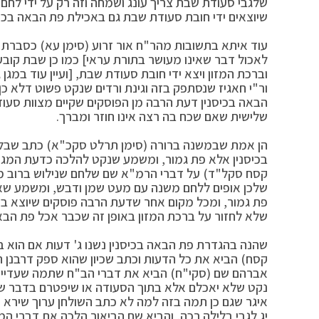
שלגבי סעודת שבת צריך עונג ושמחה וזה רק על ידי לחם ח
שיוצאים ידי חובת סעודת שבת גם באכילת פת הבאה בכיס
עוד איתא בתשובות מהר"ח אור זרוע (סימן עא) כסברת 
לאכול דבר שאינו מעושר בתורת עראי] כמו כן שבת קוב
וברכת המזון ויצא ידי חובת סעודת שבת, [ועיין עוד במגן
ור"י חאגיז שנסתפק בזה וגינת ורדים שנקט פשוט דלא כן
הבאה בכיסנין דעת הרבה מן הפוסקים שקיים מצוות סעו
שלישית שאם שכח בה רצה אינו חוזר ומברך.
הן אמת שבמשנה ברורה (סימן תרלט סקכ"א) כתב שבליל
בכיסנין אלא פת גמור, ומשמע שנקט להלכה כדעת המגן א
קסח סקל"ד) על דברי הרמ"א שם שלחם שנילוש ברוב מים 
שלכן אופים ללחם משנה עם מעט שמן ודבש, ומשמע שאי
פת גמור, ומכל מקום אחר שדעת הרבה פוסקים שיוצא ב
שלא לחזור על ברכת המזון באופן זה שכבר אכל פת הבאה
שהנה בהגדרת פת הבאה בכיסנין נשנו ג' דעות אם הוא במ
קסח) הביא את כל הדעות וכתב שכיון שהוא ספק דרבנן הו
אברהם שם (סקי"ח) הביא את דברי הב"ח שתמה שעדיין אם
נקט שלא יאכלם אלא בתוך הסעודה או שיפטרם בדבר שבר
איגר שגם כן תמה בזה למה לא כתב השולחן ערוך שירא ש
יג לגבי בלילה רכה, והביא שם הביאור הלכה את דברי 