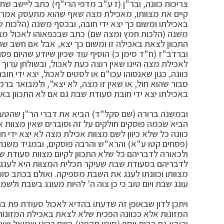
צריכות כוונה, ובר"ן (ז ע"ב מדפי הרי"ף) כתב ליישב ש
קיים את מצוותו, מאכילת מצה שאף שהוא מתעסק אמרו ב
באכילתו ומשום כך יצא ידי חובה, ובכסף משנה (הלכות 
משנה (הלכות חמץ ומצה שם) כתב שבכפאוהו לאכול מצה
התכוון לצאת באכילה זו ומשום כך יצא, אבל אם חשב שהוא
וברדב"ז (ח"ד סימן כ) הוסיף עוד שכיון שיודע שהיום פסח
לאכילת מצה היינו שאין רוצה כעת לאכול, ובשולחן ער
כוונה, כגון שאנסוהו עכו"ם או לסטים לאכול, יצא ידי חו
סבור שהוא חול, או שאין זו מצה, לא יצא", ולמבואר ברמ
באכילתו יצא ידי חובת סעודת שבת גם אם לא התכוון בא
ובמשנה ברורה (שם סקל"ד) הביא את דברי הר"ן שהטעם ש
הביא שכמה פוסקים חולקים על זה וסוברים שאין מצוות 
כוונה כל שלא כיוון לשם מצוות אכילת מצה לא יצא ידי ח
(פסחים קטו ע"א) והרא"ש והרבה פוסקים, ובמגיד משנה
ולכאורה לדבריהם כל שלא התכוון לקיום מצוות סעודת ש
לדבריהם בסעודת שבת שעיקר תכלית המצוות היא לענ
מצוותו וכוונתו לענג את השבת מספיקה. ואולם בכתב סופ
עונג שבת ויום טוב כי כן צוה ה' להיות מעונג בשבת ולשמ
ויתכן לדון שבאופן זה שדעתו בהדיא לאכול סעודת פת ב
המזונות אלא ככוונה הפכית שלא לצאת באכילת המזונות, 
והובא גם בבית יוסף (סימן תקפט) בשם רבינו שמואל שא