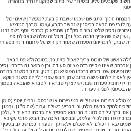
שוב שקובעים עליו, ובסידור שלו כתוב שבזקנותו חזר בו והורה
נין.
המנחת חינוך וכתב שם שכמו ששבת קובעת למעשר [שאינו יכול
עת לגבי פת הבאה בכיסנין שנחשב כקבע עצמו ומברך המוציא
 גיבורים (קסח שלטי גבורים סק"ח) שהביא כן מברכי יוסף בשם זקנו
, ועיין שם שהאריך הרבה בכל זה], ולכל זה עולה שבאכילת פת
דת שבת, ולדבריהם הסעודה שאחר הקידוש על מזונות דינה כסעודה
ה ראשון של סוכות צריך לאכול כזית פת בסוכה ולא פת הבאה
ברהם שאינו מקיים בזה מצוות סעודה, וכן מבואר גם בדבריו (סימ
ומיעוט שמן ודבש ברכתו המוציא וכן נוהגין, וכתב המשנה ברורה
ן לאפות ללחם משנה ברוב שמן ודבש שצריך ללחם משנה דווקא
זה ידי חובת סעודת שבת יש לצרף סברא זו לסברא שהובאה בסמוך
 בכיסנין לפני הסעודה.
מולא בפירות או שנילוש במי פירות או שנכסס, ובבית יוסף (סימן
לכים להקל כדעת כולם, וכן הכריע בשולחן ערוך (שם ס"ז), ובמגן
 יברך עליהם מזונות הרי הוא מפסיד את ברכתו הראויה לו, ולכן
כתו מזונות לכולי עלמא, ובביאור הלכה שם הביא מרבי עקיבא
מים יצא ידי כולם ולא יאכלם אלא תוך הסעודה כמו שכתב בסעיף
המאמר מרדכי שכתב שאפשר שכולם מודים זה לזה ולדעת כולם כל