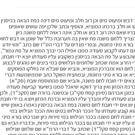
ש ומיעוט מים וכן רוב חלב ומיעוט מים דינה כפת הבאה בכיסנין
 או חלב ברכתו המוציא, והוסיף וכתב שלכן יפה עושים שאופים
 שאם היה רוב דבש או חלב אינה ראויה ללחם משנה כיון
להצריך ללחם משנה פת שאין בה תערובת כלל של שומן או דבש לחוש
רא מיני מזונות, ובפרי מגדים על דברי הט"ז שם כתב "והוי יודע
אם דעתו לקבוע סעודה ממנו אפילו הכי יברך המוציא על פת גמור",
וצע על פת הבאה בכיסנין כשקובע עליו סעודתו יוצא ידי חובתו,
י הזרע אמת שכתב שלחמים הנלושים במי ביצים יש נוהגים לבצוע
 לחם הוא ומברכין המוציא, והביא שם שבלא זה נחלקו הפוסקים
ציא או בורא מיני מזונות, ובמחצית השקל כתב שממשמעות דברי
וצאים ידי חובת לחם משנה, והביא שם מהתוספת שבת (סק"א)
רכת המזון ואין צריך דווקא שיאכל ממנו בשיעור קביעות סעודה
מגן אברהם (סימן קסח סקי"ג) ובמשנה ברורה שם (סקכ"ד), ולכן
סעודתו עליו ומברך עליו המוציא וברכת המזון ויוצא בו ידי חובת
וצאים ידי חובת לחם משנה בפת הבאה בכיסנין נאמרו באופן שיש
הוא קובע סעודתו על הככר הנילוש במים ואת הככר הנילוש במי
די חובת לחם משנה בככר הנילוש במי פירות כיון שברכתו בורא מיני
 עליו יוצא ידי חובתו גם בככר הנילוש במי פירות, וכדבריו הביא גם
רה (סימן קסח סקל"ד) שכתב על דברי הרמ"א שם שלחם שנילוש
הגין, וכתב המשנה ברורה שלכן אופים ללחם משנה עם מעט שמן