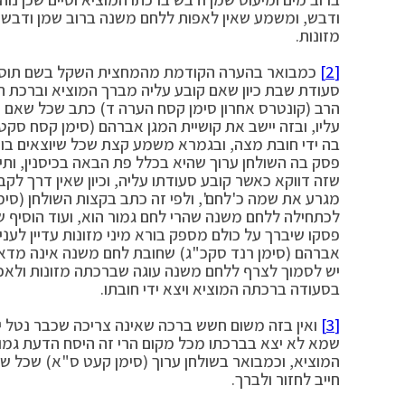
ודבש, ומשמע שאין לאפות ללחם משנה ברוב שמן ודבש, 
מזונות.
[2]
כמבואר בהערה הקודמת מהמחצית השקל בשם תוספת 
סעודת שבת כיון שאם קובע עליה מברך המוציא וברכת המזו
הרב (קונטרס אחרון סימן קסח הערה ד) כתב שכל שאם קו
עליו, ובזה יישב את קושיית המגן אברהם (סימן קסח ס
בה ידי חובת מצה, ובגמרא משמע קצת שכל שיוצאים בו י
פסק בה השולחן ערוך שהיא בכלל פת הבאה בכיסנין, ותי
שזה דווקא כאשר קובע סעודתו עליה, וכיון שאין דרך לקבו
מגרע את שמה כ'לחם', ולפי זה כתב בקצות השולחן (סימ
לכתחילה ללחם משנה שהרי לחם גמור הוא, ועוד הוסיף שם
פסקו שיברך על כולם מספק בורא מיני מזונות עדיין לענ
אברהם (סימן רנד סקכ"ג) שחובת לחם משנה אינה מדאור
יש לסמוך לצרף ללחם משנה עוגה שברכתה מזונות ולאכ
בסעודה ברכתה המוציא ויצא ידי חובתו.
[3]
ואין בזה משום חשש ברכה שאינה צריכה שכבר נטל יד
שמא לא יצא בברכתו מכל מקום הרי זה היסח הדעת גמור 
המוציא, וכמבואר בשולחן ערוך (סימן קעט ס"א) שכל שנט
חייב לחזור ולברך.