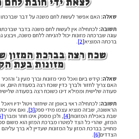
לצאת ידי חובת לחם 
שאלה:
האם אפשר לעשות לחם משנה על דבר שברכתו מ
תשובה:
לכתחילה אין לעשות לחם משנה בדבר שברכתו 
עוגה שברכתה מזונות יכול להניחה ללחם משנה, ויבצע ג
ברכתה המוציא
[2]
.
שכח רצה בברכת המזון של
מזונות בעת הק
שאלה:
קידש ביום ואכל מיני מזונות וברך מעין ג' והזכ
האם צריך לחזור ולברך כדין שוכח רצה בסעודת היום, או
סעודה שלישית וממילא דינו כשוכח רצה בסעודה שלישית 
תשובה:
לכתחילה ראוי באופן זה שיחזור ויטול ידיו ויאכ
הראשונה, שבזה מוציא עצמו מידי ספק
[3]
, ואם אינו יכ
שבת באכילת המזונות
[4]
, ולכן מספק אינו חוזר ומברך
[5]
המזון, שהרי כל הצד לפוטרו מברכת המזון הוא משום ספ
מחוייב בברכת המזון על המזונות שעדיין לא ברך עליהם 
הצדדים
[6]
.