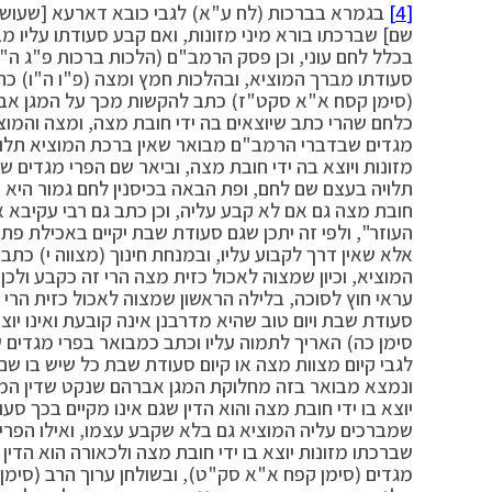
[4]
בגמרא בברכות (לח ע"א) לגבי כובא דארעא [שעושים
שם] שברכתו בורא מיני מזונות, ואם קבע סעודתו עליו מבר
בכלל לחם עוני, וכן פסק הרמב"ם (הלכות ברכות פ"ג ה"
סעודתו מברך המוציא, ובהלכות חמץ ומצה (פ"ו ה"ו) כתב
(סימן קסח א"א סקט"ז) כתב להקשות מכך על המגן אב
כלחם שהרי כתב שיוצאים בה ידי חובת מצה, ומצה והמוצי
מגדים שבדברי הרמב"ם מבואר שאין ברכת המוציא תלוי
מזונות ויוצא בה ידי חובת מצה, וביאר שם הפרי מגדים ש
תלויה בעצם שם לחם, ופת הבאה בכיסנין לחם גמור היא ש
חובת מצה גם אם לא קבע עליה, וכן כתב גם רבי עקיבא א
העוזר", ולפי זה יתכן שגם סעודת שבת יקיים באכילת פת
אלא שאין דרך לקבוע עליו, ובמנחת חינוך (מצווה י) כ
המוציא, וכיון שמצוה לאכול כזית מצה הרי זה כקבע ולכ
עראי חוץ לסוכה, בלילה הראשון שמצוה לאכול כזית הרי ז
סעודת שבת ויום טוב שהיא מדרבנן אינה קובעת ואינו יו
סימן כה) האריך לתמוה עליו וכתב כמבואר בפרי מגדים 
לגבי קיום מצוות מצה או קיום סעודת שבת כל שיש בו שם ל
ונמצא מבואר בזה מחלוקת המגן אברהם שנקט שדין המוצ
יוצא בו ידי חובת מצה והוא הדין שגם אינו מקיים בכך סע
שמברכים עליה המוציא גם בלא שקבע עצמו, ואילו הפרי מג
שברכתו מזונות יוצא בו ידי חובת מצה ולכאורה הוא הדין 
מגדים (סימן קפח א"א סק"ט), ובשולחן ערוך הרב (סימן 