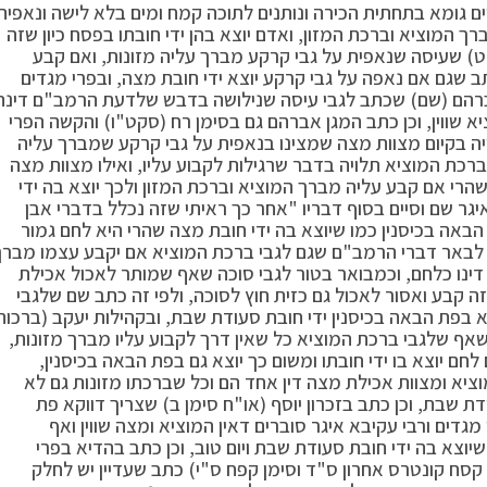
 גומא בתחתית הכירה ונותנים לתוכה קמח ומים בלא לישה ונאפית
ך המוציא וברכת המזון, ואדם יוצא בהן ידי חובתו בפסח כיון שזה
ט) שעיסה שנאפית על גבי קרקע מברך עליה מזונות, ואם קבע
 שגם אם נאפה על גבי קרקע יוצא ידי חובת מצה, ובפרי מגדים
רהם (שם) שכתב לגבי עיסה שנילושה בדבש שלדעת הרמב"ם דינה
א שווין, וכן כתב המגן אברהם גם בסימן רח (סקט"ו) והקשה הפרי
ה בקיום מצוות מצה שמצינו בנאפית על גבי קרקע שמברך עליה
ברכת המוציא תלויה בדבר שרגילות לקבוע עליו, ואילו מצוות מצה
הרי אם קבע עליה מברך המוציא וברכת המזון ולכך יוצא בה ידי
יגר שם וסיים בסוף דבריו "אחר כך ראיתי שזה נכלל בדברי אבן
 הבאה בכיסנין כמו שיוצא בה ידי חובת מצה שהרי היא לחם גמור
תב לבאר דברי הרמב"ם שגם לגבי ברכת המוציא אם יקבע עצמו מברך
ן דינו כלחם, וכמבואר בטור לגבי סוכה שאף שמותר לאכול אכילת
ה קבע ואסור לאכול גם כזית חוץ לסוכה, ולפי זה כתב שם שלגבי
צא בפת הבאה בכיסנין ידי חובת סעודת שבת, ובקהילות יעקב (ברכות
שאף שלגבי ברכת המוציא כל שאין דרך לקבוע עליו מברך מזונות,
חם יוצא בו ידי חובתו ומשום כך יוצא גם בפת הבאה בכיסנין,
יא ומצוות אכילת מצה דין אחד הם וכל שברכתו מזונות גם לא
ודת שבת, וכן כתב בזכרון יוסף (או"ח סימן ב) שצריך דווקא פת
דים ורבי עקיבא איגר סוברים דאין המוציא ומצה שווין ואף
שיוצא בה ידי חובת סעודת שבת ויום טוב, וכן כתב בהדיא בפרי
קסח קונטרס אחרון ס"ד וסימן קפח ס"י) כתב שעדיין יש לחלק