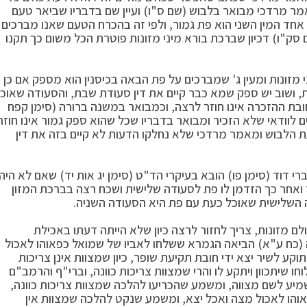
מר מרדכי מבואר בלבוש (שם ס"ו) ועיין שם בדבריו שביאר טעם
אחד המין השני הוא פת גמור, ולפי זה בהכרח הטעם שאנו מברכים
 סק"ו) דכיון שברכת בורא מיני מזונות פוטרת הכל משום כך תקנו
 מזונות ומעין ג' שמברכים על פת הבאה בכיסנין הוא מספק אם כן
 ושוב יש ספק שמא כבר קיים את דין סעודת שבת, והסעודה שאוכ
חובת ההזכרה אינו חוזר לרצה, וכמבואר במשנה ברורה (סימן קפח
לוודאי שלא הזכיר ומבואר בדבריו שכל שהוא ספק גמור אינו חוזר
ת הלבוש ומאמר מרדכי שלא נחלקו הדעות לא קיים בזה את דין
י דוד (סימן פו) הובא בעיקרי הד"ט (סימן יג אות יד) שאם לא היה
 ואחר כך הזדמן לו פת לסעודה שלישית ושכח רצה בברכת המזון
ה השלישית שאוכל כעת עם פת היא הסעודה השניה.
 מזונות, צריך לחזור לרצה כיון שלא הייתה דעתו באכילת
(כח ע"א) הביאה הגמרא ששלחו לאביו של שמואל כפאוהו לאכול
קע לשיר יצא ידי חובת תקיעת שופר, כיון שמצוות אינן צריכות
ו שיתכוון ויתקע לו והרי שמצוות צריכות כוונה, וברי"ף והרמב"ם
מיע לשם מצווה, ומשמע שהכריעו להלכה שמצוות צריכות כוונה,
והו לאכול מצה ואכל יצא, ומשמע שנקט להלכה שמצוות אין