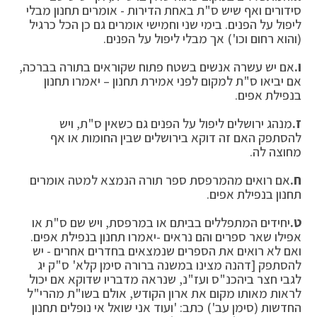
סידורים ואף שיש ס"ת באחת הדירות - אומרים תחנון מבלי
ליפול על הפנים. בימי שני וחמישי אומרים גם כן הכל כרגיל
(והוא רחום וכו') אך מבלי ליפול על הפנים.
ו.
אם יש עשרה אנשים בשטח פתוח שקוראים בתורה בברכה,
אם יביאו ס"ת למקום לפני אמירת תחנון – יאמרו תחנון
בנפילת אפים.
ז.
מנהג ירושלים ליפול על הפנים גם כשאין ס"ת, ויש
להסתפק האם זה דוקא בירושלים שבין החומות או אף
מחוצה לה.
ח.
אם רואים מהמרפסת ספר תורה הנמצא למטה אומרים
תחנון בנפילת אפים.
ט.
יחידים המתפללים בביתם או במרפסת, ויש שם ס"ת או
אפילו שאר ספרים והם נראים -יאמרו תחנון בנפילת אפים.
ואם לא רואים את הספרים שנמצאים בחדרים אחרים - יש
להסתפק [דהנה מצינו במשנה ברורה סימן קלא' ס"ק יג
לגבי חצר ביהכנ"ס ועז"נ, שנראה מדבריו שדוקא אם יכול
לראות מאותו מקום את ארון הקודש, אולם בשו"ת מהרי"ל
החדשות (סימן עב') כתב: 'ועוד אני שואל אי נופלים תחנון