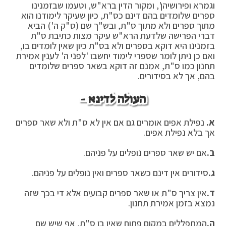
וגמרא ופירושיהן', ומקור הדין ברא"ש, וטעמו שבזמנינו
ספרים שלומדים בהם דינם כס"ת, כיון שעיקר לימודנו הוא
מתוך ספרים ולא מתוך ס"ת, ובש"ך שם (ס"ק ה') הביא
דברי הפרישה שלדעת הרא"ש עיקר מצות כתיבת ס"ת
בזמנינו היא דוקא בספרים ולא בס"ת כיון שאין לומדים בו,
ואם כן ניתן לומר שספרי לימוד יחשבו 'לפני ה' לענין אמירת
תחנון כמו ס"ת, אמנם זה דוקא בשאר ספרים שלומדים
בהם, אך לא בסידורים.
העולה לדינא -
א.
נפילת אפים אומרים גם אם אין לא ס"ת ולא שאר ספרים
אך בלא נפילת אפים.
ב.
אם יש שאר ספרים נופלים על פניהם.
ג.
סידורים אין דינם כשאר ספרים ואין נופלים על פניהם.
ד.
אין צריך ס"ת או שאר ספרים קבועים אלא די בכך שזה
נמצא בזמן אמירת תחנון.
ה.
המתפללים במקום פתוח שאין בו ס"ת, אף שיש שם