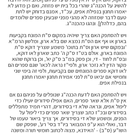
להשיג על הכנה"ג שהרי בכל בית יש מזוזה, ואם כן מדוע לא
יאמרו תחנון בנפילת אפים, עכ"ד, אמנם בדוחק יש לתת
טעם לדבר שמזוזה לא מהני מפני שבעינן ספרים שלומדים
בהם, כדלהלן]. ונהגו כהכנה"ג.
ויש להסתפק האם צריך שיהיה במקום ס"ת המונח בקביעות
בארון או אף אם הס"ת נמצא שם בלא ארון, ומלשון הרמ"א
'ובמקום שיש ארון וס"ת בתוכו' משמע שצריך דוקא ס"ת
המונח בארון, אולם בט"ז ס"ק ה' כתב שארון לאו דוקא,
ובס"ת לחוד - די, וכן פסק במ"ב ס"ק יא', וכן ברוקח שהוא
מקור הדין לא נזכר ארון, ולפי"ז נראה לכאו' שגם ספרים הם
לאו דוקא ספרים המונחים שם בקביעות, ולפי זה בימי שני
וחמישי אם יביאו ס"ת לפני אמירת תחנון יאמרו תחנון
בנפילת אפים.
ויש להסתפק האם לדעת הכנה"ג שנופלים על פניהם גם אם
אין ס"ת אלא שאר ספרים, האם אפילו סידורים יועילו כדי
ליפול אפים, ונראה שלא די בסידורים, דהרי תמיד מתפללים
בסידורים ובכ"ז כתב שצריך שאר ספרים כדי ליפול על
הפנים, ומשמע שלא די בסידורים, אך צריך ביאור טעמו של
דבר, ואולי הוא ע"פ המבואר ביו"ד בסי' רע', שפסק שם
השו"ע (ס"ב) - 'האידנא, מצוה לכתוב חומשי תורה ומשנה