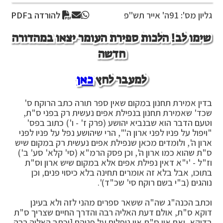
גליון מס': 91
ה' אייר תש"פ
להורדה בPDF
שימו לב! הלכות ספירת העומר יצאו במהדורה
חדשה
למעבר לחץ
כאן
בדין אמירת תחנון במקום שאין ספר תורה כתב הרוקח ס'
שכד' שאמירת תחנון בנפילת אפים נעשית רק בפני ס"ת,
וטעם הדבר הוא שבנביא יהושע (פרק ז' - ו') כתוב בפס'
"ויפול על פניו לפני ארון ה'", הרי שיהושע נפל על פניו לפני
ארון ה', ולומדים מכאן שנפילת אפים נעשית רק במקום שיש
ס"ת שהוא כמו ארון ה', וכן פסק הרמ"א (סי' קלא' סע' ב')
וז"ל - 'י"א דאין נפילת אפים אלא במקום שיש ארון וס"ת
בתוכו, אבל בלא זה אומרים תחינה בלא כיסוי פנים, וכן
נוהגים (ב"י בשם רוקח סי' שכ"ד)'.
וכתב הכנה"ג שה"ה ששאר ספרים מהני לזה ולא בעינן
דוקא ס"ת, אולם דעת האליה רבה והדרך החיים שצריך ס"ת
בדוקא, ואם אין ס"ת אין נופלים על פניהם [וכתב האליה רבה