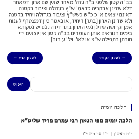
בב"ה קטון שלפני ב"ה גדול מאחר שאין שם ארון. דמאחר
דלא שדינן אבתריה כדאמ' ש"ץ בגדולה וציבור בקטנה
דאינם יוצאים א"כ כ"ש כשש"ץ וציבור בגדולה ויחיד בקטנה
ולא שדינן הארון [בתר] דיחיד, או נאמר כיון דמצטרף לענות
אמן וקדושה שדינן נמי הארון בתר דידהו. גם יש נפקותא
בימים הנוראים אותן העומדים בב"ה קטון אין יוצאים ידי
חובתן בתפילה ש"צ או לאו'. ויל"ע בזה].
לעלון הקודם
לעלון הבא
→
←
חיפוש
חיפוש
הלכה יומית
הלכה יומית מפי הגאון רבי עמרם פריד שליט"א
יום ראשון | כ"ו אב תשפ"ו