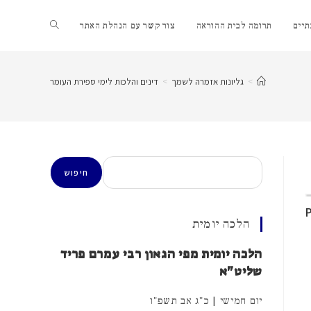
Toggle
יים
תרומה לבית ההוראה
צור קשר עם הנהלת האתר
website
>
גליונות אזמרה לשמך
>
דינים והלכות לימי ספירת העומר
search
חיפוש
חיפוש
הלכה יומית
הלכה יומית מפי הגאון רבי עמרם פריד
שליט"א
יום חמישי | כ"ג אב תשפ"ו