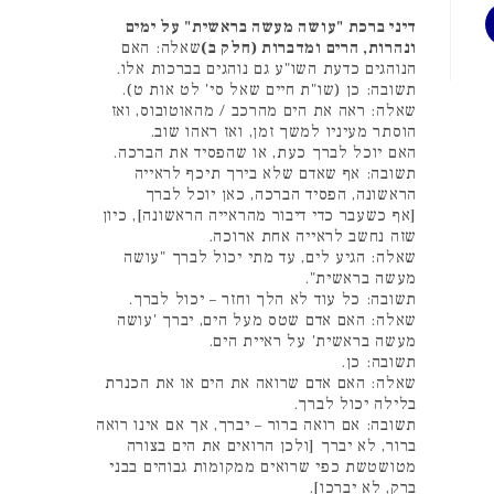
דיני ברכת "עושה מעשה בראשית" על ימים
ונהרות, הרים ומדברות (חלק ב)
שאלה: האם
הנוהגים כדעת השו"ע גם נוהגים בברכות אלו.
תשובה: כן (שו"ת חיים שאל סי' לט אות ט).
שאלה: ראה את הים מהרכב / מהאוטובוס, ואז
הוסתר מעיניו למשך זמן, ואז ראהו שוב.
האם יוכל לברך כעת, או שהפסיד את הברכה.
תשובה: אף שאדם שלא בירך תיכף לראייה
הראשונה, הפסיד הברכה, כאן יוכל לברך
[אף כשעבר כדי דיבור מהראייה הראשונה], כיון
שזה נחשב לראייה אחת ארוכה.
שאלה: הגיע לים, עד מתי יכול לברך "עושה
מעשה בראשית".
תשובה: כל עוד לא הלך וחזר – יכול לברך.
שאלה: האם אדם שטס מעל הים, יברך 'עושה
מעשה בראשית' על ראיית הים.
תשובה: כן.
שאלה: האם אדם שרואה את הים או את הכנרת
בלילה יכול לברך.
תשובה: אם רואה ברור – יברך, אך אם אינו רואה
ברור, לא יברך [ולכן הרואים את הים בצורה
מטושטשת כפי שרואים ממקומות גבוהים בבני
ברק, לא יברכו].