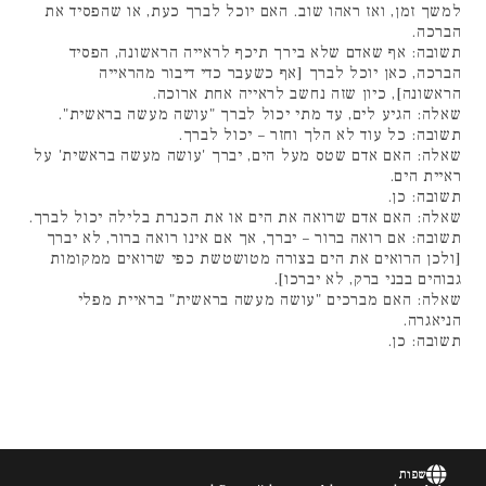
למשך זמן, ואז ראהו שוב. האם יוכל לברך כעת, או שהפסיד את
הברכה.
תשובה: אף שאדם שלא בירך תיכף לראייה הראשונה, הפסיד
הברכה, כאן יוכל לברך [אף כשעבר כדי דיבור מהראייה
הראשונה], כיון שזה נחשב לראייה אחת ארוכה.
שאלה: הגיע לים, עד מתי יכול לברך "עושה מעשה בראשית".
תשובה: כל עוד לא הלך וחזר – יכול לברך.
שאלה: האם אדם שטס מעל הים, יברך 'עושה מעשה בראשית' על
ראיית הים.
תשובה: כן.
שאלה: האם אדם שרואה את הים או את הכנרת בלילה יכול לברך.
תשובה: אם רואה ברור – יברך, אך אם אינו רואה ברור, לא יברך
[ולכן הרואים את הים בצורה מטושטשת כפי שרואים ממקומות
גבוהים בבני ברק, לא יברכו].
שאלה: האם מברכים "עושה מעשה בראשית" בראיית מפלי
הניאגרה.
תשובה: כן.
שפות