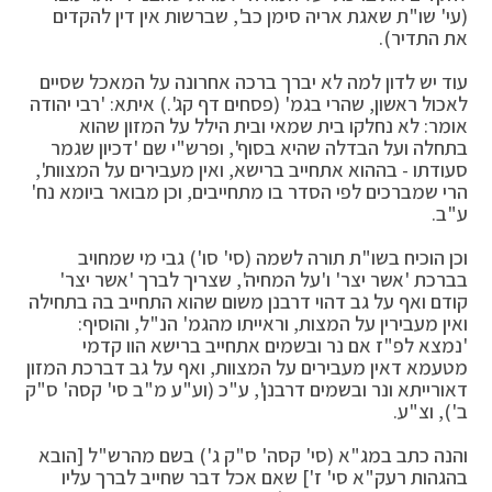
(עי' שו"ת שאגת אריה סימן כב', שברשות אין דין להקדים
את התדיר).
עוד יש לדון למה לא יברך ברכה אחרונה על המאכל שסיים
לאכול ראשון, שהרי בגמ' (פסחים דף קג'.) איתא: 'רבי יהודה
אומר: לא נחלקו בית שמאי ובית הילל על המזון שהוא
בתחלה ועל הבדלה שהיא בסוף', ופרש"י שם 'דכיון שגמר
סעודתו - בההוא אתחייב ברישא, ואין מעבירים על המצוות',
הרי שמברכים לפי הסדר בו מתחייבים, וכן מבואר ביומא נח'
ע"ב.
וכן הוכיח בשו"ת תורה לשמה (סי' סו') גבי מי שמחויב
בברכת 'אשר יצר' ו'על המחיה', שצריך לברך 'אשר יצר'
קודם ואף על גב דהוי דרבנן משום שהוא התחייב בה בתחילה
ואין מעבירין על המצות, וראייתו מהגמ' הנ"ל, והוסיף:
'נמצא לפ"ז אם נר ובשמים אתחייב ברישא הוו קדמי
מטעמא דאין מעבירים על המצוות, ואף על גב דברכת המזון
דאורייתא ונר ובשמים דרבנן', ע"כ (וע"ע מ"ב סי' קסה' ס"ק
ב'), וצ"ע.
והנה כתב במג"א (סי' קסה' ס"ק ג') בשם מהרש"ל [הובא
בהגהות רעק"א סי' ז'] שאם אכל דבר שחייב לברך עליו