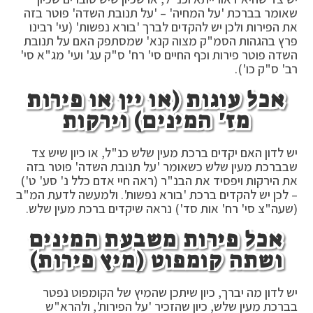
שאומר בברכת 'על המחיה' – 'על תנובת השדה' פוטר בזה
את הפירות ולכן יש להקדים לברך 'בורא נפשות' (עי' רבינו
פרץ בהגהות הסמ"ק מצוה קנא' שמסתפק האם על תנובת
השדה פוטר פירות וכף החיים סי' רח' ס"ק עג' ועי' מג"א סי'
רב' ס"ק כו').
אכל עוגות (או יין או פירות
מז' המינים) וירקות
יש לדון האם יקדים ברכת מעין שלש כנ"ל, או כיון שיש צד
שבברכת מעין שלש כשאומר 'על תנובת השדה' פוטר בזה
את הירקות ויפסיד את הבנ"ר (ראה חיי אדם כלל נ' סע' ט')
– לכן יש להקדים ברכת 'בורא נפשות'. ולמעשה לדעת המ"ב
(שעה"צ סי' רח' אות סד') נראה שיקדים ברכת מעין שלש.
אכל פירות משבעת המינים
ושתה קומפוט (מיץ פירות)
יש לדון מה יברך, כיון שיתכן שהמיץ של הקומפוט נפטר
בברכת מעין שלש, כיון שהזכיר 'על הפירות', ולהרא"ש