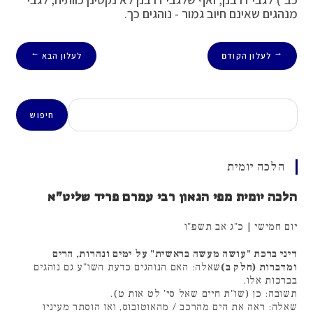
מנהגים שאינם חיוב גמור - נוהגים כך.
לעלון הקודם
לעלון הבא
→
←
חיפוש
חיפוש
הלכה יומית
הלכה יומית מפי הגאון רבי עמרם פריד שליט"א
יום חמישי | כ"ג אב תשפ"ו
דיני ברכת "עושה מעשה בראשית" על ימים ונהרות, הרים
ומדברות (חלק ב)
שאלה: האם הנוהגים כדעת השו"ע גם נוהגים
בברכות אלו.
תשובה: כן (שו"ת חיים שאל סי' לט אות ט).
שאלה: ראה את הים מהרכב / מהאוטובוס, ואז הוסתר מעיניו