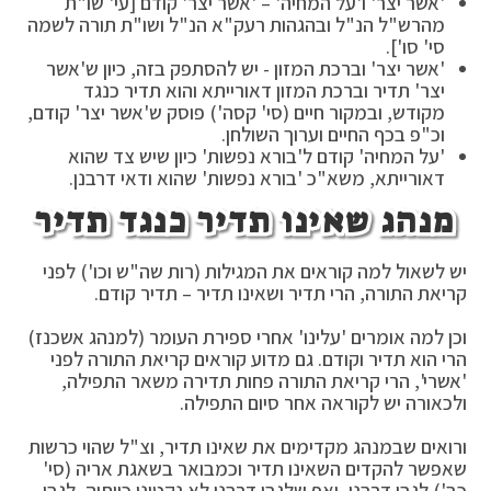
'אשר יצר' ו'על המחיה' – 'אשר יצר' קודם [עי' שו"ת
מהרש"ל הנ"ל ובהגהות רעק"א הנ"ל ושו"ת תורה לשמה
סי' סו'].
'אשר יצר' וברכת המזון - יש להסתפק בזה, כיון ש'אשר
יצר' תדיר וברכת המזון דאורייתא והוא תדיר כנגד
מקודש, ובמקור חיים (סי' קסה') פוסק ש'אשר יצר' קודם,
וכ"פ בכף החיים וערוך השולחן.
'על המחיה' קודם ל'בורא נפשות' כיון שיש צד שהוא
דאורייתא, משא"כ 'בורא נפשות' שהוא ודאי דרבנן.
מנהג שאינו תדיר כנגד תדיר
יש לשאול למה קוראים את המגילות (רות שה"ש וכו') לפני
קריאת התורה, הרי תדיר ושאינו תדיר – תדיר קודם.
וכן למה אומרים 'עלינו' אחרי ספירת העומר (למנהג אשכנז)
הרי הוא תדיר וקודם. גם מדוע קוראים קריאת התורה לפני
'אשרי', הרי קריאת התורה פחות תדירה משאר התפילה,
ולכאורה יש לקוראה אחר סיום התפילה.
ורואים שבמנהג מקדימים את שאינו תדיר, וצ"ל שהוי כרשות
שאפשר להקדים השאינו תדיר וכמבואר בשאגת אריה (סי'
כב') לגבי דרבנן, ואף שלגבי דרבנן לא נקטינן כוותיה, לגבי