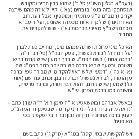
(רעק"א בגליון השו"ע סי' ז') שהוא כדין תדיר ומקודש
שנסתפקו בזה בגמ' בזבחים (צא'.) וקיי"ל איזה מהם שירצה
יקדים (רמב"ם פ"ט מתמידין ומוספין). אבל דעת רוב
האחרונים (ויש לכך ראיות מכמה ראשונים, ועי' ריטב"א
מכתם רשב"ץ מאירי בברכות נא') - שיש להקדים את
התדיר.
האוכל מיני מזונות ושותה עמהם מים, ומחוייב כעת לברך
'על המחיה' ו'בורא נפשות', פסק הבה"ל (סי' רב' ד"ה
'ברכה אחת') בשם הפמ"ג שיברך המעין שלש קודם דהיא
חשובה. ובטעם שהיא ברכה חשובה יותר כתב הפמ"ג שם
(א"א כה'): 'דמעין שלש ראוי להקדימו שמבורר טפי וברכה
מן התורה, ו'בורא נפשות' רבות דרבנן, וכתב עוד שם (אות
כו') שמעין שלש קודם, דהוא דבר תורה, וברכה פרטית,
וחשובה כמו ברכת המזון, עי"ש.
ובאשל אברהם (בוטשאטש או"ח סימן ריא' ד"ה עוד) כתב –
'נראה מזה ברור דכל הני דיני קדימה שבסימן זה המה ג"כ
לענין ברכה אחרונה. ודין זה נכון וברור בלי פקפוק בכל
האופנים'.
ויש להקשות שבסי' קסה' במג"א (ס"ק ג') כתב בשם