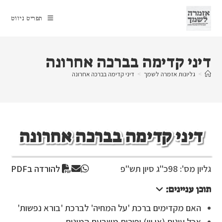
Ski
t
תפריט ניווט
conten
דיני קדימה בברכה אחרונה
>
גליונות אזמרה לשמך
>
דיני קדימה בברכה אחרונה
דיני קדימה בברכה אחרונה
גליון מס': 98
כ"ג סיון תש"פ
להורדה בPDF
תוכן עניינים:
האם מקדימים ברכת 'על המחיה' לברכת 'בורא נפשות'
אכל עוגות (או יין) ופירות משבעת המינים