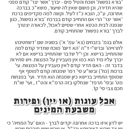
'בורא נפשות' ושכח והטיל מים - יברך 'אשר יצר' קודם מפני
שהיא תדירה, וכן משום שאין לה שיעור, משא"כ בברכה
אחרונה, ע"כ, הובא כ"ז לעיל. וקשה למה מקדימים ברכת
'אשר יצר' הרי אם התחייב קודם בברכת 'בורא נפשות', כגון
שנפנה לבית הכסא אחרי שסיים לאכול, לכאורה יצטרך
לברך 'בורא נפשות' שהתחייב קודם.
אולם בגמ' בזבחים (צא' עמ' א') בסוגיה שם 'דשחטינהו
לתרוייהו' וברש"י ד"ה 'הא דיום' מוכח שתדיר קודם למה
שהתחייב ברישא. וכן י"ל שדבר שהתחייב ברישא אם לא
יברך עליו מיד הוא כמו אין מעבירין על המצוות. ויש סתירות
בדבר זה - האם תדיר קודם לאין מעבירין על המצוות. עי'
ברכות (כח') ובשו"ע סי' רפו' שמנחה קודם למוסף אף
שמוסף התחייב ברישא כיון שמנחה הוא תדיר. ועי' במנחות
מט' ובסי' תרפד' שנחלקו בזה הרמ"א והט"ז , ועי' שו"ת
חכם צבי סי' קו'.
אכל עוגות (או יין) ופירות
משבעת המינים
יש לדון איזו ברכה אחרונה יקדים לברך - האם 'על המחיה' כי
יש צד שהיא דאורייתא וכנ"ל, או שכיון שיש סוברים שכיון