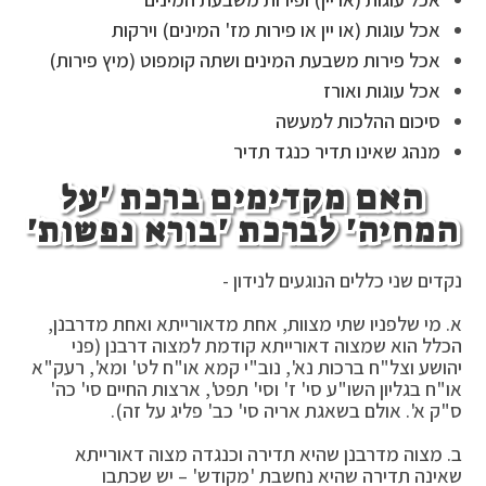
אכל עוגות (או יין או פירות מז' המינים) וירקות
אכל פירות משבעת המינים ושתה קומפוט (מיץ פירות)
אכל עוגות ואורז
סיכום ההלכות למעשה
מנהג שאינו תדיר כנגד תדיר
האם מקדימים ברכת 'על
המחיה' לברכת 'בורא נפשות'
נקדים שני כללים הנוגעים לנידון -
א. מי שלפניו שתי מצוות, אחת מדאורייתא ואחת מדרבנן,
הכלל הוא שמצוה דאורייתא קודמת למצוה דרבנן (פני
יהושע וצל"ח ברכות נא', נוב"י קמא או"ח לט' ומא', רעק"א
או"ח בגליון השו"ע סי' ז' וסי' תפט', ארצות החיים סי' כה'
ס"ק א'. אולם בשאגת אריה סי' כב' פליג על זה).
ב. מצוה מדרבנן שהיא תדירה וכנגדה מצוה דאורייתא
שאינה תדירה שהיא נחשבת 'מקודש' – יש שכתבו