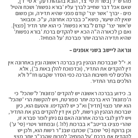
מהרש"ל [בשו"ת סי' צז', הובא בהגהות רעק"א סי' ז'],
שאם אכל דבר שחייב לברך עליו 'בורא נפשות' ושכח והטיל
מים - יברך 'אשר יצר' קודם מפני שהיא תדירה, וכן משום
שאין לה שיעור, משא"כ בברכה אחרונה, ע"כ. ומבואר
ש'אשר יצר' קודם ל'בורא נפשות' כי הוא יותר תדיר [מצוי].
ואם כן לכאורה ה"ה הכא יש להקדים ברכת 'בורא נפשות'
שהיא תדירה הרבה יותר מברכת 'על המחיה'.
ונראה ליישב בשני אופנים –
א. י"ל שבברכות הנהנין בין בברכה ראשונה ובין באחרונה אין
דין להקדים את התדיר, (וכדמוכח להלן באות ב'), אלא
הולכים לפי חשיבות הברכה כפי הסדר שקבעו חז"ל ולא
הולכים בתר התדיר.
ב. כידוע בברכה ראשונה יש להקדים 'מזונות' ל'שהכל' כי
ה'מזונות' היא ברכה יותר מפורטת, ויש להקשות הרי 'שהכל'
הוא יותר מצוי [תדיר] וא"כ יש להקדימו. והטעם הוא, כיון
שברכות הנהנין הן רשות, לכן אין דין להקדים בהן את התדיר,
ויש לדון לגבי ברכה אחרונה האם גם ניתן לומר סברא זו,
שהרי מצינו בריטב"א בברכות (לה'.) ובמחזור ויטרי (סי' ע')
וכן ברוקח (סי' שמב') שכתבו שבנ"ר רשות הוא, ולכן יש
להקדים את ברכת 'על המחיה' למרות שהבנ"ר יותר מצוי