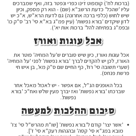
(ברכות לח') קומפוט דינו כפרי ונפטר בזה, ואף שמברכים
עליו 'שהכל' כדעת הרשב"א (שם) - הוא רק מספק, וכיון
שיש לחוש (כלפי ברכה אחרונה) גם לדעת הרא"ש, א"כ יש
לדון שיקדים 'בורא נפשות' (עיין פמ"ג בא"א סי' רב' ס"ק כו'
ובפמ"ג בפתיחה להל' ברכות אות יא').
אכל עוגות ואורז
אכל עוגות ואורז, כיון שיש סוברים ש'על המחיה' פוטר את
האורז, לכן יש להקדים לברך 'בורא נפשות' לפני 'על המחיה'
(שערי תשובה סי' רח', כף החיים שם ס"ק מא', בן איש חי
פרשת פנחס).
בכל האופנים הנ"ל, אם אפשר - יש לאכול מאכל אחר
שברכתו 'בורא נפשות' ואז יברך מעין שלש ואח"כ 'בורא
נפשות'.
סיכום ההלכות למעשה
'אשר יצר' קודם ל'בורא נפשות' [שו"ת מהרש"ל סי' צז'
מובא במג"א סי' קסה' ובהגהות רעק"א סי' ז'].