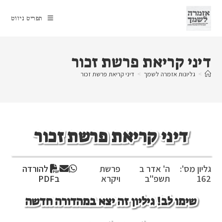
Ski
t
תפריט ניווט
conten
דיני קריאת פרשת זכור
>
גליונות אזמרה לשמך
>
דיני קריאת פרשת זכור
דיני קריאת פרשת זכור
גליון מס':
ה' אדר ב
פרשת
להורדה
162
תשפ"ב
ויקרא
בPDF
שימו לב! גיליון זה יצא במהדורה חדשה