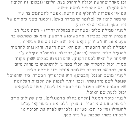
וכן מאחר שהרשת יכולה להיהרס בעת הליבון (ובאופן זה הליבון
לא מועיל) – יש להחליף לרשת חדשה.
אם אין אפשרות להחליף את הרשת, אפשר להשתמש בה ע"י
שיעשה ליבון קל [כלומר שיעבירה באש], ויכסנה בשני כיסויים של
נייר כסף, ובתנאי שלא יקרע.
לעניין טבילת כלים (כשהרשת בבעלות יהודי) – רשת מנגל רב
פעמית חייבת בטבילה, אף בשימוש הראשון, ואף אם משתמש בה
פעם אחת ואח"כ זורקה [אם היא רשת ישנה שהוא מכשירה,
יטבילה לאחר ההכשרה. ואם היא רשת חדשה, והוא נוהג להחמיר
להגעיל כלים חדשים (כנהוג), יטבילה, ולאחמ"כ יגעילה ע"י
שיניחה על האש לכמה דקות]. אדם הנמצא במקום שאין מקווה
סמוך, יכול להפקיר את הכלי בפני ג' ולהשתמש בו פחות מיום
אחד, כמבואר בהרחבה בשלוחה אודות דיני טבילת כלים.
לעניין מושב המנגל [הבסיס]: הוא אינו צריך הכשרה, כיון שהאוכל
שנופל לשם מיד נשרף. ונכון יותר לצפות את הקצוות העליונות
של מסגרת מושב המנגל בנייר כסף, או ללבנו, מפני שלפעמים
יכול לגעת שם האוכל.
לעניין כיסוי המנגל [הקיים בחלק מהמנגלים]: כיון שעולים אדים
לכיסוי בחום שהיד סולדת, צריך ללבן את הכיסוי [או עכ"פ
להגעילו (עי' סי' תנא סט"ו)], ולכן יש לפרק את הכיסוי או
לכסותו בשתי שכבות של נייר כסף.