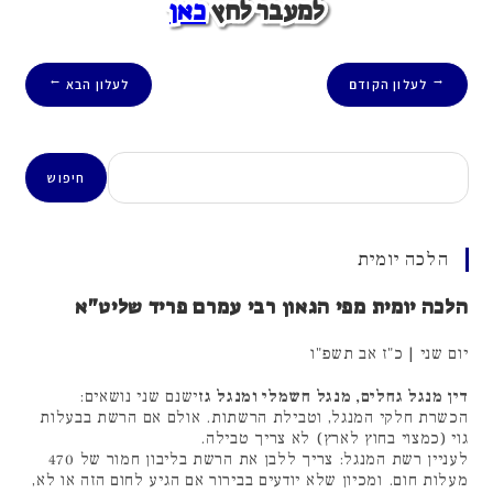
למעבר לחץ
כאן
לעלון הקודם
לעלון הבא
→
←
חיפוש
חיפוש
הלכה יומית
הלכה יומית מפי הגאון רבי עמרם פריד שליט"א
יום שני | כ"ז אב תשפ"ו
דין מנגל גחלים, מנגל חשמלי ומנגל גז
ישנם שני נושאים:
הכשרת חלקי המנגל, וטבילת הרשתות. אולם אם הרשת בבעלות
גוי (כמצוי בחוץ לארץ) לא צריך טבילה.
לעניין רשת המנגל: צריך ללבן את הרשת בליבון חמור של 470
מעלות חום. ומכיון שלא יודעים בבירור אם הגיע לחום הזה או לא,