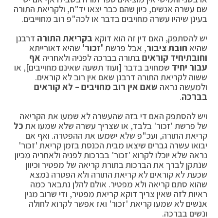
שם עשרה אנשים, כיון שהם כבר יצאו יד"ח, ולקריאת התורה
בעינן שיהיו עשרה מחויבים בדבר או לכה"פ רוב מחוייבים.
יש להסתפק, האם דין זה הוא דוקא
בקריאת התורה
דרבנן
שהיא
חובת ציבור
, אבל פרשת
'זכור'
שהיא דאורייתא
וחובת
יחיד קוראים
בתורה בברכה לפניה ולאחריה
אף
עבור יחיד
שמחויב בדבר [ועוד תשעה שאינם מחוייבים], או
ששוה לקריאת התורה דרבנן שאם אין רוב לא קוראים.
ולמעשה נראה
שאם אין רוב מחויבים – לא קוראים
בברכה
.
ויש להסתפק האם די בזה שהעשרה לא שמעו את הקריאה
של פרשת 'זכור' בלבד, או שצריך עשרה שלא שמעו את
כל
קריאת התורה, ועכ"פ שלא ישמעו את ההפטרה. ואף אם
יבואו עשרה גברים שיצאו מבית הכנסת בזמן קריאת 'זכור'
נראה שלא יוכלו לקרוא 'זכור' בברכות לפניה ולאחריה מכיון
שנתקן לברך את הברכות בתורת קריאה של מפטיר וכיוון
שכעת לא קוראים לא קריאת התורה ולא הפטרה נמצא
שהוא סתם קריאה ולא מפטיר. אולם להלן נתבאר כמה
ראיות לזה שאין צריך דוקא קריאת מפטיר, ודי שרוב מנין
אנשים לא שמעו קריאת 'זכור' ואז אפשר לקרוא לחולה
ונשים בברכה.