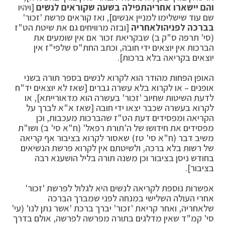
והם יישארו אחרי
התפילה בשעה שקוראים לנשים
[ויהיו
שם עוד שישלימו למניין אנשים], ואז קוראים פרשת 'זכור'
בברכה לפניה
ולאחריה
[ובזה מרוויחים גם את שיטת הט"ז
(סי' תרפה ס"ק ב) שבקריאת זכור אם אין שומעים את
הברכות אין יוצאים ידי חובה, וכתב החת"ס שלפי"ז אין
יוצאים בקריאה בלא ברכות].
האופן הפחות מהודר הוא לקרוא לנשים בספר תורה בשני
אופנים – או לקרוא בלא עשרה גברים [שאז לא יוצאים יד"ח
לדעת השיטות שחיוב 'זכור' בעשרה הוא מדאורייתא], או
לקרוא בעשרה שכבר יצאו ידי חובה [שאז א"א לברך על
הקריאה ומפסידים דעת הט"ז שהברכות מעכבות, וכן
מפסידים את חידושו של ה'תורת רפאל' (ח"א סי' ב) ושו"ת
משיב דבר (ח"א סי' טז) שאסור לקרוא בציבור אף קריאה
של רשות בלא ברכה, ולשיטתם אין לקרוא פרשת הנשיאים
בחודש ניסן בציבור וכן משנה תורה בליל הושענא רבה
בציבור].
אפשרות נוספת לקריאה לנשים היא לגלול לפרשת 'זכור'
אחרי העולה השלישי במנחה לפני שמברך הברכה
שלאחריה, ואחר קריאת 'זכור' יברך ברכת 'אשר נתן לנו' (עי'
סי' קמ"ד שאין מדלגים בתורה מפרשה לפרשה, אולם בדרך