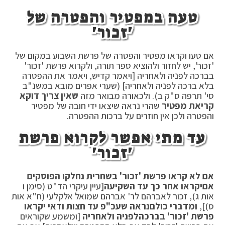
טעה במפטיר והפטרה של
'זכור'
אם טעו וקראו מפטיר והפטרה של פרשת השבוע במקום של
'זכור', יש לחזור ולהוציא ספר תורה, ולקרוא פרשת 'זכור'
בברכה לפניה ולאחריה [ויאמר קדיש, ויאמר את ההפטרה
בלא ברכה לפניה ולאחריה] (שערי אפרים מובא במשנ"ב
סי' תרפה ס"ק ב). ולכאורה מבואר מזה
שאין צריך דוקא
קריאת מפטיר
שהרי נראה שיצאו ידי חובה של מפטיר
והפטרה ולכן אין חוזרים על ברכות ההפטרה.
עד מתי אפשר לקרוא פרשת
'זכור'
אם לא קראו פרשת 'זכור' בשחרית נחלקו הפוסקים
אם
יקראו אחר כך עד השקיעה
[עיין עיקרי הד"ט (סימן ו
אות ג), זכור לאברהם לר' אברהם שמואל אלקלעי (ח"א אות
ס)],
ומדברי כולם
נראה שעכ"פ עד חצות ודאי יקראו
פרשת 'זכור' בברכה
לפניה ולאחריה
[ומשמע שקוראים