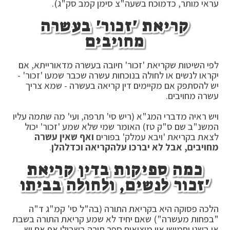
עראי מותר, כדמוכח בשעה"צ סימן קמב סק"ג).
קריאת 'זכור' בעשרה
מחויבים
לפי השיטות שקריאת 'זכור' חיובה בעשרה מדאורייתא, אם
יקראו לנשים או לחולה בנוכחות עשרה שכבר שמעו 'זכור' -
יש להסתפק אם מקיימים דין קריאה בעשרה - שמא צריך
עשרה מחויבים.
ויש ראיה מדברי המג"א (ריש סי' תרפה, ועי' מה שתמה עליו
המשנ"ב שם ס"ק טז) האומר שמי שלא שמע 'זכור' יכול
לצאת בקריאת 'ויבא עמלק' בפורים
ואף שאין עשרה
מחויבים, אבל לא יברכו על
הקריאה וכדלהלן
.
כמה ספיקות בדין קריאת
'זכור לנשים, ולחולה בביתו
הלכה פסוקה היא בקריאת התורה (בה"ל סי' קמ"ג ד"ה
"בפחות מעשרה") שאם יחיד לא שמע קריאת התורה בשבת
או בשני וחמישי אין מוציאים ספר תורה בשבילו אף אם יש