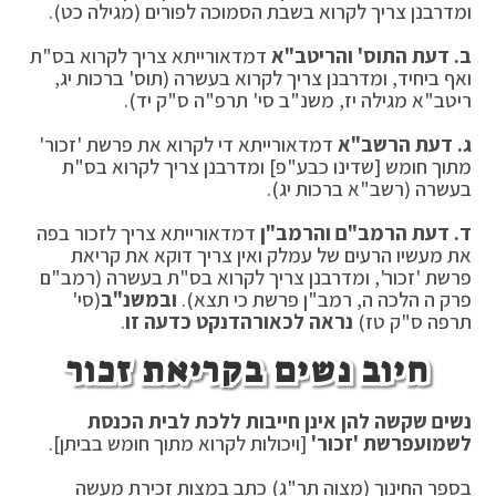
ומדרבנן צריך לקרוא בשבת הסמוכה לפורים (מגילה כט).
ב. דעת התוס' והריטב"א
דמדאורייתא צריך לקרוא בס"ת
ואף ביחיד, ומדרבנן צריך לקרוא בעשרה (תוס' ברכות יג,
ריטב"א מגילה יז, משנ"ב סי' תרפ"ה ס"ק יד).
ג. דעת הרשב"א
דמדאורייתא די לקרוא את פרשת 'זכור'
מתוך חומש [שדינו כבע"פ] ומדרבנן צריך לקרוא בס"ת
בעשרה (רשב"א ברכות יג).
ד. דעת הרמב"ם והרמב"ן
דמדאורייתא צריך לזכור בפה
את מעשיו הרעים של עמלק ואין צריך דוקא את קריאת
פרשת 'זכור', ומדרבנן צריך לקרוא בס"ת בעשרה (רמב"ם
פרק ה הלכה ה, רמב"ן פרשת כי תצא).
ובמשנ"ב
(סי'
תרפה ס"ק טז)
נראה לכאורה
דנקט כדעה זו
.
חיוב נשים בקריאת זכור
נשים שקשה להן אינן חייבות ללכת לבית הכנסת
לשמוע
פרשת 'זכור'
[ויכולות לקרוא מתוך חומש בביתן].
בספר החינוך (מצוה תר"ג) כתב במצות זכירת מעשה