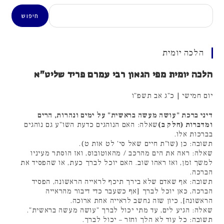
חיפוש
חיפוש
הלכה יומית
הלכה יומית מפי הגאון רבי עמרם פריד שליט"א
יום חמישי | כ"ג אב תשפ"ו
דיני ברכת "עושה מעשה בראשית" על ימים ונהרות, הרים
ומדברות (חלק ב)
שאלה: האם הנוהגים כדעת השו"ע גם נוהגים
בברכות אלו.
תשובה: כן (שו"ת חיים שאל סי' לט אות ט).
שאלה: ראה את הים מהרכב / מהאוטובוס, ואז הוסתר מעיניו
למשך זמן, ואז ראהו שוב. האם יוכל לברך כעת, או שהפסיד את
הברכה.
תשובה: אף שאדם שלא בירך תיכף לראייה הראשונה, הפסיד
הברכה, כאן יוכל לברך [אף כשעבר כדי דיבור מהראייה
הראשונה], כיון שזה נחשב לראייה אחת ארוכה.
שאלה: הגיע לים, עד מתי יכול לברך "עושה מעשה בראשית".
תשובה: כל עוד לא הלך וחזר – יכול לברך.