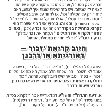
זכר עמלק בסגו"ל, וע"כ מהנכון שהקורא יקרא שניהם
לצאת ידי שניהם'. ויש בזה שיטות שונות איך לנהוג, האם
לחזור רק על המילה 'זכר', או לחזור על ארבע המילים
'תמחה את זכר עמלק', או לחזור על הפסוק כולו [ואכמ"ל
בטעמים השונים],
והמנהג הנפוץ אצל בני אשכנז הוא
לקרוא בתחילה בניקוד
"תִּמְחֶה אֶת
זֵכֶר
עֲמָלֵק",
ואח"כ
לחזור ולקרוא את המילים
" תִּמְחֶה אֶת
זֶכֶר
עֲמָלֵק"
בניקוד סגו"ל
[אך לא חוזרים מתחילת הפסוק].
חיוב קריאת 'זכור –
דאורייתא או דרבנן
איתא בגמ' (מגילה יח), "תניא: 'זכור', יכול בלב, כשהוא
אומר לא תשכח - הרי שכחת הלב אמור, הא מה אני מקיים
'זכור' – בפה". ומבואר שיש חיוב לקרוא פרשת 'זכור'.
ונחלקו הראשונים האם
החיוב מדאורייתא או מדרבנן.
וארבע שיטות בדבר
א.
דעת התרה"ד והשו"ע
דמדאורייתא צריך לקרוא בס"ת
בפני עשרה [שו"ע (סי' קמו סעיף ב), תרומת הדשן (קח),
ובשעה"צ (סי' תרפה ס"ק ה) תמה על מקור דין זה],