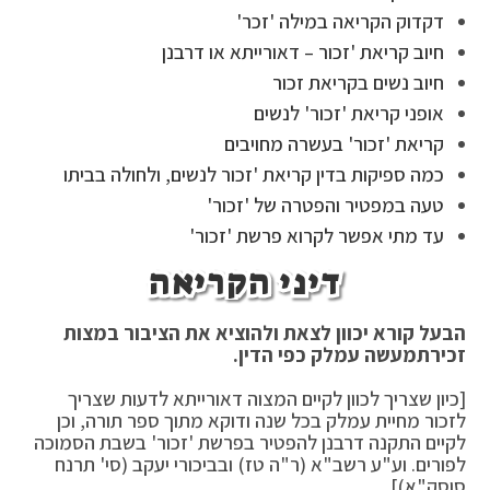
דקדוק הקריאה במילה 'זכר'
חיוב קריאת 'זכור – דאורייתא או דרבנן
חיוב נשים בקריאת זכור
אופני קריאת 'זכור' לנשים
קריאת 'זכור' בעשרה מחויבים
כמה ספיקות בדין קריאת 'זכור לנשים, ולחולה בביתו
טעה במפטיר והפטרה של 'זכור'
עד מתי אפשר לקרוא פרשת 'זכור'
דיני הקריאה
הבעל קורא יכוון לצאת ולהוציא את הציבור במצות
זכירת
מעשה עמלק כפי הדין.
[כיון שצריך לכוון לקיים המצוה דאורייתא לדעות שצריך
לזכור מחיית עמלק בכל שנה ודוקא מתוך ספר תורה, וכן
לקיים התקנה דרבנן להפטיר בפרשת 'זכור' בשבת הסמוכה
לפורים. וע"ע רשב"א (ר"ה טז) ובביכורי יעקב (סי' תרנח
סוסק"א)].