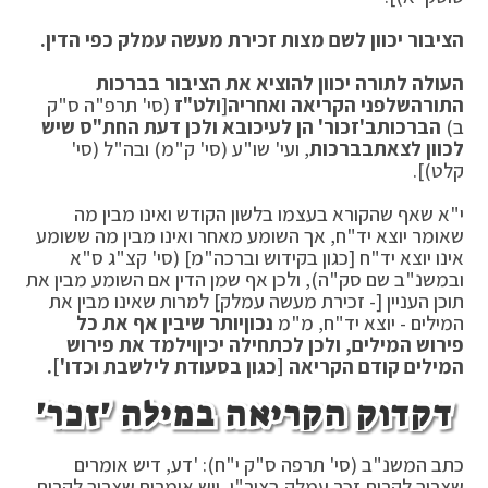
הציבור יכוון לשם מצות זכירת מעשה עמלק כפי הדין.
העולה לתורה יכוון להוציא את הציבור בברכות
התורה
שלפני הקריאה ואחריה
[
ולט"ז
(סי' תרפ"ה ס"ק
ב)
הברכות
ב'זכור' הן לעיכובא ולכן דעת החת"ס שיש
לכוון לצאת
בברכות
, ועי' שו"ע (סי' ק"מ) ובה"ל (סי'
קלט)].
י"א שאף שהקורא בעצמו בלשון הקודש ואינו מבין מה
שאומר יוצא יד"ח, אך השומע מאחר ואינו מבין מה ששומע
אינו יוצא יד"ח [כגון בקידוש וברכה"מ] (סי' קצ"ג ס"א
ובמשנ"ב שם סק"ה), ולכן אף שמן הדין אם השומע מבין את
תוכן העניין [- זכירת מעשה עמלק] למרות שאינו מבין את
המילים - יוצא יד"ח, מ"מ
נכון
יותר שיבין אף את כל
פירוש המילים, ולכן לכתחילה יכין
וילמד את פירוש
המילים קודם הקריאה [כגון בסעודת ליל
שבת וכדו'].
דקדוק הקריאה במילה 'זכר'
כתב המשנ"ב (סי' תרפה ס"ק י"ח): 'דע, דיש אומרים
שצריך לקרות זכר עמלק בציר"י, ויש אומרים שצריך לקרות