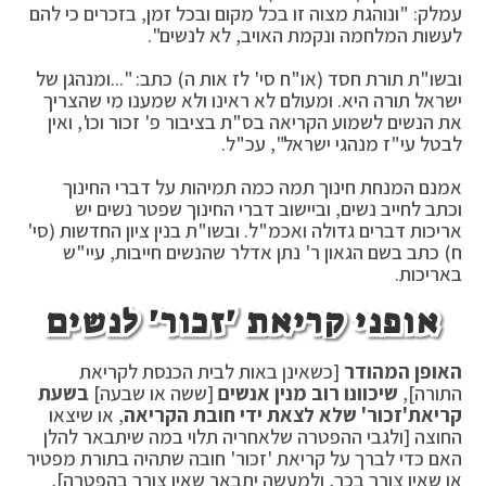
עמלק: "ונוהגת מצוה זו בכל מקום ובכל זמן, בזכרים כי להם
לעשות המלחמה ונקמת האויב, לא לנשים".
ובשו"ת תורת חסד (או"ח סי' לז אות ה) כתב: "...ומנהגן של
ישראל תורה היא. ומעולם לא ראינו ולא שמענו מי שהצריך
את הנשים לשמוע הקריאה בס"ת בציבור פ' זכור וכו', ואין
לבטל עי"ז מנהגי ישראל", עכ"ל.
אמנם המנחת חינוך תמה כמה תמיהות על דברי החינוך
וכתב לחייב נשים, וביישוב דברי החינוך שפטר נשים יש
אריכות דברים גדולה ואכמ"ל. ובשו"ת בנין ציון החדשות (סי'
ח) כתב בשם הגאון ר' נתן אדלר שהנשים חייבות, עיי"ש
באריכות.
אופני קריאת 'זכור' לנשים
האופן המהודר
[כשאינן באות לבית הכנסת לקריאת
התורה],
שיכוונו רוב מנין אנשים
[ששה או שבעה]
בשעת
קריאת
'זכור' שלא לצאת ידי חובת הקריאה
, או שיצאו
החוצה [ולגבי ההפטרה שלאחריה תלוי במה שיתבאר להלן
האם כדי לברך על קריאת 'זכור' חובה שתהיה בתורת מפטיר
או שאין צורך בכך, ולמעשה יתבאר שאין צורך בהפטרה],