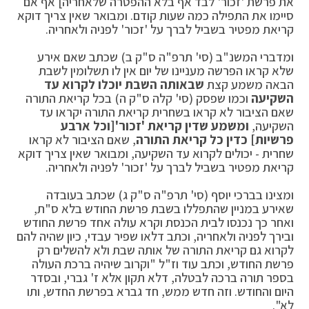
את פרשת 'זכור' לבד אף בלא ההפטרה שלאחריה] אף אם
סיימו את התפילה כמה שעות קודם. ומבואר שאין צריך דוקא
קריאת מפטיר בשביל לברך על 'זכור' לפניה ולאחריה.
ומדברי המשנ"ב (סי' תרפ"ה ס"ק ב) שכתב שאם אירע
שלא קראו הפרשה מעניינו של יום אין לו תשלומין לשבת
הבאה משמע קצת
שבאותה השבת יוכלו לקרוא עד
השקיעה
וכמו שפסק (סי' קלה ס"ק ה) בכל קריאת התורה
שאם הציבור לא קראו בשחרית קריאת התורה יקראו עד
השקיעה,
ומשמע שדין קריאת 'זכור'
[וכל ארבע
פרשיות] כדין כל קריאת התורה
, שאם הציבור לא קראו
שחרית - יכולים לקרוא עד השקיעה, ומבואר שאין צריך דוקא
קריאת מפטיר בשביל לברך על 'זכור' לפניה ולאחריה.
ומצינו בברכי יוסף (סי' תרפ"ה ס"ק ג) שכתב בעובדה
שאירע במניין שהתפללו בשבת פרשת החודש בלא ס"ת,
ואחר כך נכנסו לבית הכנסת וקרא עולה אחד פרשת החודש
ובירך לפניה ולאחריה, וכתב דלאו שפיר עבדי, כיון שהיה להם
לקרוא גם קריאת התורה של אותה שבת ולא להשלים רק
פרשת החודש, וכתב עוד וז"ל "וקרוב שיהיה ברכת העולה
בספר תורה ברכה לבטלה, דלא תקון אלא ז' גברי, ובסדר
היום והחודש. וזה חדש ממש, חד גברא בפרשת החדש, ותו
לא".