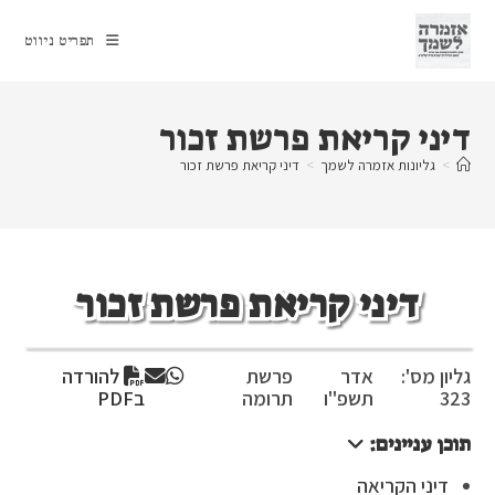
Ski
t
תפריט ניווט
conten
דיני קריאת פרשת זכור
>
גליונות אזמרה לשמך
>
דיני קריאת פרשת זכור
דיני קריאת פרשת זכור
גליון מס':
אדר
פרשת
להורדה
323
תשפ"ו
תרומה
בPDF
תוכן עניינים:
דיני הקריאה