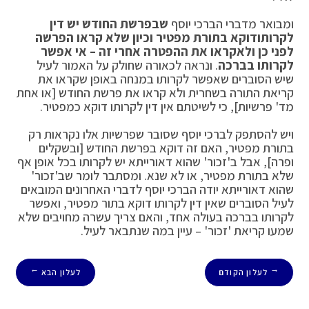
ומבואר מדברי הברכי יוסף
שבפרשת החודש יש דין
לקרותודוקא בתורת מפטיר וכיון שלא קראו הפרשה
לפני כן ולאקראו את ההפטרה אחרי זה – אי אפשר
לקרותו בברכה
. ונראה לכאורה שחולק על האמור לעיל
שיש הסוברים שאפשר לקרותו במנחה באופן שקראו את
קריאת התורה בשחרית ולא קראו את פרשת החודש [או אחת
מד' פרשיות], כי לשיטתם אין דין לקרותו דוקא כמפטיר.
ויש להסתפק לברכי יוסף שסובר שפרשיות אלו נקראות רק
בתורת מפטיר, האם זה דוקא בפרשת החודש [ובשקלים
ופרה], אבל ב'זכור' שהוא דאורייתא יש לקרותו בכל אופן אף
שלא בתורת מפטיר, או לא שנא. ומסתבר לומר שב'זכור'
שהוא דאורייתא יודה הברכי יוסף לדברי האחרונים המובאים
לעיל הסוברים שאין דין לקרותו דוקא בתור מפטיר, ואפשר
לקרותו בברכה בעולה אחד, והאם צריך עשרה מחויבים שלא
שמעו קריאת 'זכור' – עיין במה שנתבאר לעיל.
לעלון הקודם
לעלון הבא
→
←