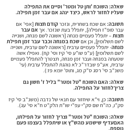
שאלה: השוכח 'ותן טל ומטר' וסיים את התפילה
שעליו לחזור לראש, כיצד ינהג אם עבר זמן תפילה
.
תשובה
:
אם שכח בשחרית, ונזכר
קודם חצות
[אפי' אם
עבר סופ"ז תפילה], יתפלל בעת שנזכר. אך
אם עבר
חצות
– יתפלל פעמיים מנחה [ראשונה לשם מנחה, ושנייה
לשם תשלומין], וכן אם
שכח במנחה וכבר עבר זמן תפילת
מנחה
- יתפלל פעמיים ערבית [ראשונה לשם ערבית, ושנייה
לשם תשלומין] (ע"פ שו"ע סי' קיז וסי' קח). ואפילו אשה
שטעתה במנחה ועבר זמן מנחה, תצטרך להתפלל פעמיים
ערבית, אע"פ שבדר"כ לא נוהגת להתפלל ערבית (עי'
משנ"ב סי' רסג ס"ק מג, ותוס' יומא פז:).
שאלה: האם השוכח "טל ומטר" בליל ז' חשון גם
צריך
לחזור על התפילה.
תשובה:
כן, וי"א שיחזור עם תנאי של נדבה (משנ"ב סי' קיז
סק"ו, כה"ח שם סק"י עפ"י שו"ת הלק"ט ח"א סי' עג).
שאלה: השוכח "טל ומטר" וצריך לחזור על תפילתו,
האם
עדיף שישמע מהש"ץ או שיתפלל בעצמו פעם
נוספת.