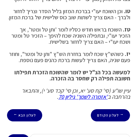
טו
.
וכן השוכח יעו"י בברכת המזון בליל הסדר וצריך לחזור
ולברך - האם צריך לשתות שוב כוס שלישית של ברכת המזון.
טז
.
השוכח בראש חודש כסליו לומר 'ותן טל ומטר', אך
הזכיר יעו"י, ובתפילה השניה שכח להיפך – הזכיר טל ומטר
ושכח יעו"י – האם צריך לחזור בשלישית.
יז
.
כשהש"ץ שכח לומר בחזרת הש"ץ "ותן טל ומטר", וחוזר
פעם שניה, האם צריך לעשות ברכת כהנים פעם נוספת.
למעשה בכל הנ"ל יש לומר שהשוכח הזכרת תפילתו
חשובה תפילה רק שחסר בה הזכרה
.
עיין שו"ע (סי' קח סע' יא, וכן סי' קכד סע' י), והתבאר
בהרחבה ב
'אזמרה לשמך' גיליון 70
.
לעלון הקודם
לעלון הבא
→
←
חיפוש