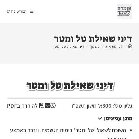
Ski
t
תפריט ניווט
conten
דיני שאילת טל ומטר
>
גליונות אזמרה לשמך
>
דיני שאילת טל ומטר
דיני שאילת טל ומטר
גליון מס': 306
א' חשון תשפ"ו
להורדה בPDF
תוכן עניינים:
השוכח לשאול 'טל ומטר' בימות הגשמים, ונזכר באמצע
התפילה: