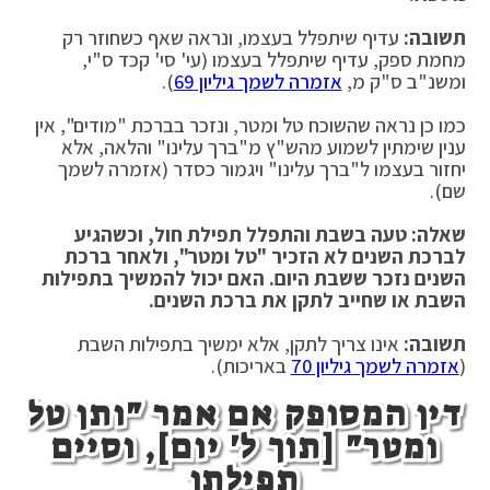
תשובה:
עדיף שיתפלל בעצמו, ונראה שאף כשחוזר רק
מחמת ספק, עדיף שיתפלל בעצמו (עי' סי' קכד ס"י,
ומשנ"ב ס"ק מ,
אזמרה לשמך גיליון 69
).
כמו כן נראה שהשוכח טל ומטר, ונזכר בברכת "מודים", אין
ענין שימתין לשמוע מהש"ץ מ"ברך עלינו" והלאה, אלא
יחזור בעצמו ל"ברך עלינו" ויגמור כסדר (אזמרה לשמך
שם).
שאלה: טעה בשבת והתפלל תפילת חול, וכשהגיע
לברכת השנים לא הזכיר "טל ומטר", ולאחר ברכת
השנים נזכר ששבת היום. האם יכול להמשיך בתפילות
השבת או שחייב לתקן את ברכת השנים.
תשובה:
אינו צריך לתקן, אלא ימשיך בתפילות השבת
(
אזמרה לשמך גיליון 70
באריכות).
דין המסופק אם אמר "ותן טל
ומטר" [תוך ל' יום], וסיים
תפילתו