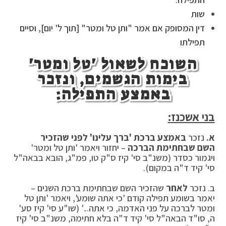
שות
דין המסופק אם אמר "ותן טל ומטר" [תוך ל' יום], וסיים
תפילתו
השוכח לשאול 'טל ומטר'
בימות הגשמים, ונזכר
באמצע התפילה:
בני אשכנז
:
א
.
נזכר
באמצע ברכת 'ברך עלינו' לפני שהזכיר
השם שבחתימת הברכה
– יחזור ויאמר 'ותן טל ומטר'
ויגמור כסדר (משנ"ב סי' קיז ס"ק טו, פמ"ג, הובא בבאה"ל
סי' קיד ד"ה במקום).
ב. נזכר
לאחר
שהזכיר השם שבחתימת ברכת השנים –
יאמר בשומע תפילה קודם 'כי אתה שומע', ויאמר 'ותן טל
ומטר לברכה על פני האדמה, כי אתה...' (שו"ע סי' קיז סע'
ה, סו"ד הבאה"ל סי' קיד ד"ה בלא חתימה, משנ"ב סי' קיז