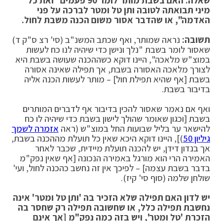
שאלה: האם בשבת מותר לומר 90 פעמים "ואת כל
מיני תבואתה לטובה ותן טל ומטר לברכה על פני
האדמה
",
או שהדבר אסור משום הכנה משבת לחול
.
תשובה
:
נראה שמותר, ואף שכתב המשנ"ב (סי' רצ ס"ק ד)
שאסור לומר בשבת "נלך ונישן כדי שיהיה לנו כח לעשות
במוצ"ש מלאכה", היינו דוקא כשההכנה שעושה בשבת היא
לצורך מלאכה האסורה בשבת, אך תפילה שאינה אסורה
בשבת [אף שהיא תפילת חול] – מותר לעשות הכנה אליה
בדיבור בשבת.
ואף אם נאמר שאסור להכין בדיבור אף לדברים המותרים
בשבת [וכגון שאומר שהולך לישון בשבת כדי שיהיה לו כח
להישאר ער בליל שבועות החל במוצ"ש (ראה
אזמרה לשמך
גיליון 50
)], היינו דוקא היכא שאין כל תועלת מההכנה בשבת,
אך בנדון דידן, יש להכנה תועלת מיידית, שכבר לאחר
האמירה הרי הוא מורגל באמירה הנכונה [אף שאין נפק"מ
בדבר בשבת עצמה] – לפיכך אין זה נחשב כהכנה לחול, ועי'
שולחן שלמה (סוף סי' קיז).
יש לדון האם תפילה שלא הזכיר בה 'ותן טל ומטר' אינה
נחשבת תפילה כלל, או שחשובה תפילה רק שחסר בה
הזכרת 'טל ומטר', ויש בזה כמה נפק"מ [אך אינם