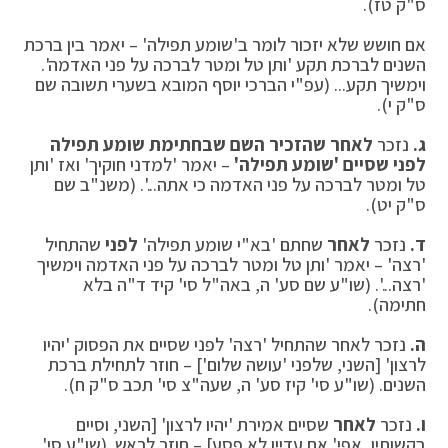
ס"ק טז).
אם חושש שלא יזכור לומר ב'שומע תפילה' – יאמר בין ברכת
השנים לברכת תקע 'ותן טל ומטר לברכה על פני האדמה'.
וימשיך תקע... (עפ"י הברכי יוסף המובא בשערי תשובה שם
ס"ק י).
ג
.
נזכר
לאחר שהזכיר השם שבחתימת שומע תפילה
לפני שסיים 'שומע תפילה
'
– יאמר 'למדני חוקיך' ואז 'ותן
טל ומטר לברכה על פני האדמה כי אתה...'. (משנ"ב שם
ס"ק יט).
ד
.
נזכר
לאחר
שחתם 'בא"י שומע תפילה'
לפני
שהתחיל
'רצה' – יאמר 'ותן טל ומטר לברכה על פני האדמה וימשיך
'רצה...'. (שו"ע שם סע' ה, באה"ל סי' קיד ד"ה בלא
חתימה).
ה
.
נזכר לאחר שהתחיל 'רצה' לפני שסיים את הפסוק 'יהיו
לרצון' [השני, שלפני 'עושה שלום'] – חוזר לתחילת ברכת
השנים. (שו"ע סי' קיז סע' ה, שעה"צ סי' תכב ס"ק ח).
ו
.
נזכר
לאחר
שסיים אמירת 'יהיו לרצון' [השני, וסיים
בקשותיו, אפי' אם עדיין לא פסע] – חוזר לראש. (שו"ע סי'