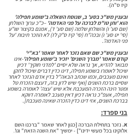
קיז ס"ה).
ובענין מש"כ בסע' ב, שנוסח השאלה ב'שומע תפילה'
הוא
'
ותן טו"מ לברכה על פני האדמה
'
–
כ"כ ערוך השולחן
(שם סע
'
ו) והשולחן שלמה (שם סע' ד), אמנם בקיצור שו"ע
(סי' יט סע' ו
)
ובכה"ח (סי' קיז ס"ק לז) לא הוזכר תיבות 'על
פני האדמה
'.
ובענין מש"כ שם שאם נזכר לאחר שאמר 'בא"י'
קודם שאמר 'מברך השנים' יזכיר ב'שומע תפילה
'
-
אינו
מבואר להדיא, אך נראה שלא יסיים 'למדני חוקיך' דכיון
שיכול לאומרו בשומע תפילה, דינו כדין דברים שיכול לתקן
ואינם מעכבים, וכמו שכתב הבאה"ל בדין אדם הנזכר לאחר
שסיים ברכת השנים [ואף שיש לדון בזה, דעצם הזכרת טל
ומטר הינה הזכרה המעכבת אלא שיש 'עצה' לאומרה בשומע
תפילה
,
אעפ"כ נראה דכיון דאין מעכב לאומרה דווקא
בברכת השנים
,
אזי דינו כדין הזכרה שאינה מעכבת
[.
בני ספרד
:
א
.
נזכר בתחילת הברכה [כגון לאחר שאמר "ברכנו השם
אלוקינו בכל מעשי ידינו"] - ימשיך "את השנה הזאת" וגו'.