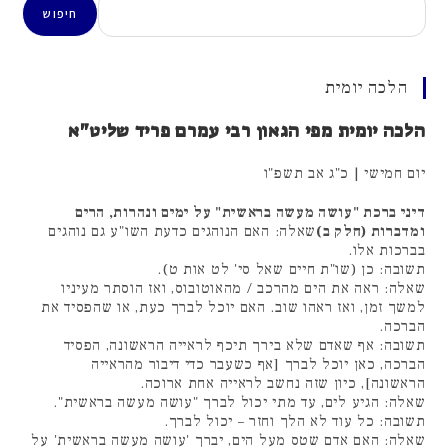
חיפוש
הלכה יומית
הלכה יומית מפי הגאון רבי עמרם פריד שליט"א
יום חמישי | כ"ג אב תשפ"ו
דיני ברכת "עושה מעשה בראשית" על ימים ונהרות, הרים
ומדברות (חלק ב)
שאלה: האם הנוהגים כדעת השו"ע גם נוהגים
בברכות אלו.
תשובה: כן (שו"ת חיים שאל סי' לט אות ט).
שאלה: ראה את הים מהרכב / מהאוטובוס, ואז הוסתר מעיניו
למשך זמן, ואז ראהו שוב. האם יוכל לברך כעת, או שהפסיד את
הברכה.
תשובה: אף שאדם שלא בירך תיכף לראייה הראשונה, הפסיד
הברכה, כאן יוכל לברך [אף כשעבר כדי דיבור מהראייה
הראשונה], כיון שזה נחשב לראייה אחת ארוכה.
שאלה: הגיע לים, עד מתי יכול לברך "עושה מעשה בראשית".
תשובה: כל עוד לא הלך וחזר – יכול לברך.
שאלה: האם אדם שטס מעל הים, יברך 'עושה מעשה בראשית' על