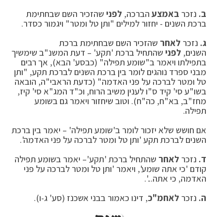
ב
.
נזכר
באמצע
הברכה,
לפני
שהזכיר השם שבחתימת
ברכת השנים - יחזור למילים "ותן טל ומטר" ויגמור כסדר.
ג
.
נזכר
לאחר
שהזכיר השם שבחתימת ברכת
השנים,
לפני
שהתחיל ברכת 'תקע' – דעת המשנ"ב שימשיך
בתפילתו ויאמר ב"שומע תפילה" (כבסע' הבא), אך רבים
מבני ספרד נוהגים לומר בין ברכת השנים לברכת תקע, "ותן
טל ומטר לברכה על פני האדמה" (כדעת הראבי"ה, הובאה
בשו"ע סי' קיד ס"ו לענין משיב הרוח, וכ"ד המג"א סי' קיז,
מחז"ב, בא"ח, כה"ח). וטוב שיחזור ויאמר גם בשומע
תפילה.
אם חושש שלא יזכור לומר ב'שומע תפילה' – יאמר בין ברכת
השנים לברכת תקע 'ותן טל ומטר לברכה על פני האדמה'.
ד
.
נזכר
לאחר
שהתחיל ברכת 'תקע'– יאמר בשומע תפילה
קודם 'כי אתה שומע', ויאמר 'ותן טל ומטר לברכה על פני
האדמה, כי אתה...'.
ה
.
נזכר
לאחמ"כ
, דינו כאמור בבני אשכנז (סע' ג-ו).