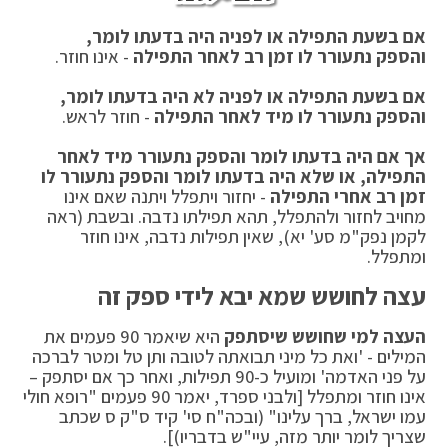
אם בשעת התפילה או לפניה היה בדעתו לומר,
והספק נתעורר לו זמן רב לאחר התפילה
- אינו חוזר.
אם בשעת התפילה או לפניה לא היה בדעתו לומר
,
והספק נתעורר לו מיד לאחר התפילה
- חוזר לראש.
אך אם היה בדעתו לומר והספק נתעורר מיד לאחר
התפילה, או שלא היה בדעתו לומר והספק נתעורר לו
זמן רב אחרי התפילה
- יחזור ויתפלל ויתנה שאם אינו
מחויב לחזור ולהתפלל, תהא תפילתו נדבה. ובשבת (ראה
לקמן נפק"מ סע' יא), שאין תפילות נדבה, אינו חוזר
ומתפלל.
עצה לחושש שמא יבא לידי ספק זה
העצה למי שחושש שיסתפק
היא שיאמר 90 פעמים את
המילים - 'ואת כל מיני תבואתה לטובה ותן טל ומטר לברכה
על פני האדמה' ומועיל כ-90 תפילות, ואחר כך אם יסתפק –
אינו חוזר ומתפלל [ולבני ספרד, יאמר 90 פעמים "רופא חולי
עמו ישראל, ברך עלינו" (ובכה"ח סי' קיד ס"ק ס שכתב
שצריך לומר יותר מזה, עיי"ש בדבריו)].