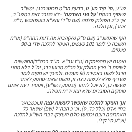
שו"ע (סי' קיד סע' ט, כדעת הר"מ מרוטנברג). ומש"כ
שיוסיף בנוסח
'
על פני האדמה
' –
לא הוזכר זאת במשנ"ב,
אך כ"כ השולחן שלמה (שם ס"ד) והא"א בוטשאטש (ד"ה
אחר), וכן הלכה
.
ואף שהמשנ"ב (שם ס"ק מא)הביא את דעת החת"ס (או"ח
תשובה כ) לומר 101 פעמים, העיקר להלכה שדי ב-90
פעמים
.
ואמנם יש מהפוסקים (ט"ז וגר"א, הו"ד בבה"ל)החוששים
לשיטת ר' פרץ החולק על הר"מ מרוטנברג, וס"ל דלא מהני
הרגל לשונו באמירת 90 פעמים. ולפיכך יש מקום לומר
שעדיף שלא לעשות עצה זו, משום שאם יסתפק לאחר
שעשה כן
,
לא יוכל לחזור [וכפסק השו"ע], ויפסיד דעת אותם
פוסקים הסוברים שלא יצא יד"ח תפילה
.
אך העיקר להלכה שאפשר לעשות עצה זו
,
וכמבואר
בחיי אדם (כלל כד, ט), וכ"כ הבה"ל (שם) ששאר כל
האחרונים רובם וכמעט כולם העתיקו דברי השו"ע להלכה
(וע"ע סי' קיז)
.