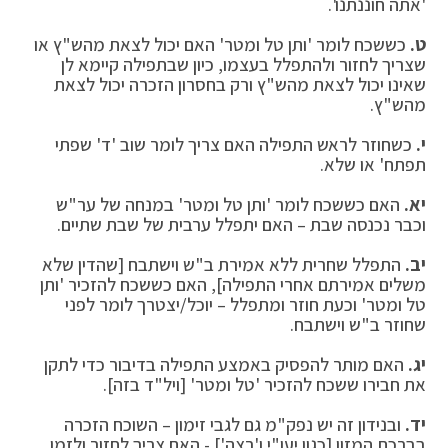
'אתה חוננתנו'.
ט
.
כששכח לומר 'ותן טל ומטר' האם יכול לצאת מהש"ץ או
שצריך לחזור ולהתפלל בעצמו, כיון שבתפילה קיימא לן
שאינו יכול לצאת מהש"ץ ורק בחסרון הזכרה יכול לצאת
מהש"ץ.
י
.
כשחוזר לראש התפילה האם צריך לומר שוב 'ד' שפתי
תפתח' או שלא.
יא
.
האם כששכח לומר 'ותן טל ומטר' במנחה של ער"ש
וכבר נכנסה שבת – האם יתפלל ערבית של שבת שתיים.
יב
.
התפלל שחרית ללא אמירת ב"ש וישתבח [שהדין שלא
משלים אמירתם אחרי התפילה], האם כששכח להזכיר 'ותן
טל ומטר' וכעת חוזר ומתפלל – יוכל/יצטרך לומר לפני
שחוזר ב"ש וישתבח.
יג
.
האם מותר להפסיק באמצע התפילה בדיבור כדי לתקן
את חבירו ששכח להזכיר 'טל ומטר' [ויל"ד בזה].
יד
.
ובנידון זה יש נפק"מ גם לגבי זימון – השוכח הזכרה
בברכת המזון [כגון יעו"י ו'רצה'] - האם צריך לחזור ולזמן.