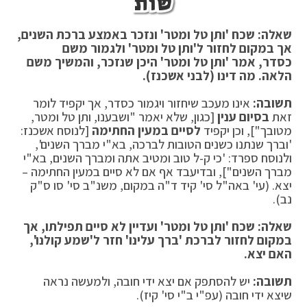
שות
שאלה: שכח 'ותן טל ומטר' ונזכר באמצע ברכת השנים,
אך במקום לחזור ל'ותן טל ומטר' ולגמור משם
כסדר
,
אמר 'ותן טל ומטר' היכן שנזכר, והמשיך משם
הלאה
.
מה דינו (לבני אשכנז)
.
תשובה
:
אינו מעכב שיחזור ויגמור כסדר, אך יקפיד לומר
זאת
בסיום ענין
[כגון, שלא יאמר "ושבענו, ותן טל ומטר,
מטובך"], וכן יקפיד
לסיים במעין החתימה
[לנוסח אשכנז:
'וברך שנתנו כשנים הטובות לברכה, בא"י מברך השנים',
ולנוסח ספרד: 'כי ק-ל טוב ומטיב אתה ומברך השנים, בא"י
מברך השנים"], ובדיעבד אף אם לא סיים במעין החתימה –
יצא. (עי' באה"ל סי' קיד ד"ה במקום, משנ"ב סי' סו ס"ק
נב).
שאלה: שכח 'ותן טל ומטר' ועדיין לא סיים תפילתו, אך
במקום לחזור לברכת 'ברך עלינו' חזר ל'שמע קולנו
',
האם יצא
.
תשובה
:
יש להסתפק אם יצא ידי חובה, ולמעשה נראה
שיצא ידי חובה (עפ"י ב"י סי' קיז).