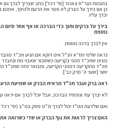
בהגהות הגר"ח צאנזר [סי' רכז'] כתב שצריך לברך גם 
כן אם בירך על הברק לא פטר את הרעם ולהיפך, אמנם 
יברך עליו.
בירך על ברקים ותוך כדי הברכה או אף אחר סיום
נוספת
אין לברך ברכה נוספת.
נראה שלפי הח"א הנ"ל אינו דוקא אם הגיע תכ"ד מהברק א
מצינו שתכ"ד מהני בקריעה כשסבור שאבוי מת ונתברר שבז
תכ"ד מהקריעה דמהני הקריעה, ומבואר מזה שתכ"ד נח
יושר [שער ה' פרק כב'].
ראה ברק ועבר תכ"ד מראית הברק או שמיעת הרעם
לא יברך עוד והפסיד הברכה, אבל יוכל לברך אם יראה ע
ואם שלדעת הט"ז יכול לברך מ"מ פסק במ"ב (סי' רכז' 
האם צריך לראות את גוף הברק או שדי כשרואה את 