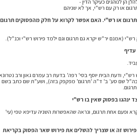
לן הן לנוהגים כעיקר הדין -
גום או רק עם רש"י, אך לא שניהם
תרגום או רש"י. האם אפשר לקרוא על חלק מהפסוקים תרגום
"י (אמנם יר"ש יקרא גם תרגום וגם ילמד פירוש רש"י וכנ"ל).
 עדיף
ביד.
רש"י, ודעת הבית יוסף בסי' רפה' בדעת רב עמרם גאון ורב נטרונאי
ובבה"ל שם סע' ב' ד"ה 'תרגום' מפקפק בזה), ושע"ת שם כתב בשם
רגום.
 ינהגו בפסוק שאין בו רש"י
קרא ופעם אחת תרגום, ונראה שהאפשרות השניה עדיפא טפי (עי'
פירוש זה או שצריך להשלים את פירוש שאר הפסוק בקריאת