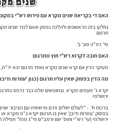
שנים מקר
האם די בקריאת שנים מקרא עם פירוש רש"י במקום
נחלקו בזה הראשונים ולהלכה נפסק שאם למד שנים מקרא 
תרגום.
סי' רפ"ה סע' ב'.
האם חובה לקרוא רש"י חוץ מתרגום
מעיקר הדין אם קרא שנים מקרא ואחד תרגום יצא יד"ח, 
מה הדין בפסוק שאין עליו תרגום (כגון 'עטרות ודיבון
יקרא ג' פעמים מקרא. ובחומשים שלנו כבר נדפס בתרגום 
ירושלמי.
ברכות ח'. - "לעולם ישלים אדם פרשיותיו עם הציבור שני
בפסוק 'עטרות ודיבן' שאין בו תרגום יקרא ג"פ מקרא או
ירושלמי (עי' רש"י ותוס' שם ורמב"ם פי"ג מהל' תפילה הל