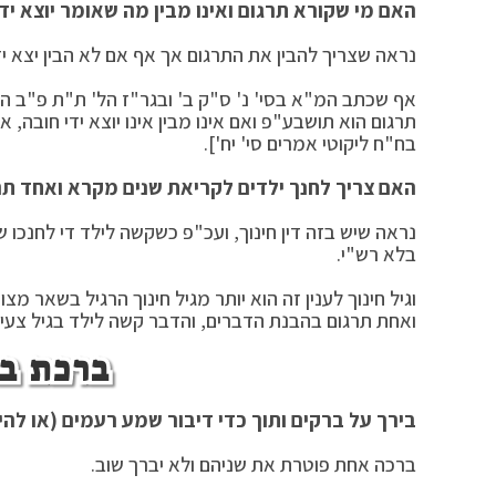
האם מי שקורא תרגום ואינו מבין מה שאומר יוצא יד
נראה שצריך להבין את התרגום אך אף אם לא הבין יצא יד
אף שכתב המ"א בסי' נ' ס"ק ב' ובגר"ז הל' ת"ת פ"ב הי"
תרגום הוא תושבע"פ ואם אינו מבין אינו יוצא ידי חובה, 
בח"ח ליקוטי אמרים סי' יח'].
האם צריך לחנך ילדים לקריאת שנים מקרא ואחד תר
נראה שיש בזה דין חינוך, ועכ"פ כשקשה לילד די לחנכו
בלא רש"י.
וגיל חינוך לענין זה הוא יותר מגיל חינוך הרגיל בשאר מצ
ואחת תרגום בהבנת הדברים, והדבר קשה לילד בגיל צעיר,
ברכת בר
בירך על ברקים ותוך כדי דיבור שמע רעמים (או ל
ברכה אחת פוטרת את שניהם ולא יברך שוב.