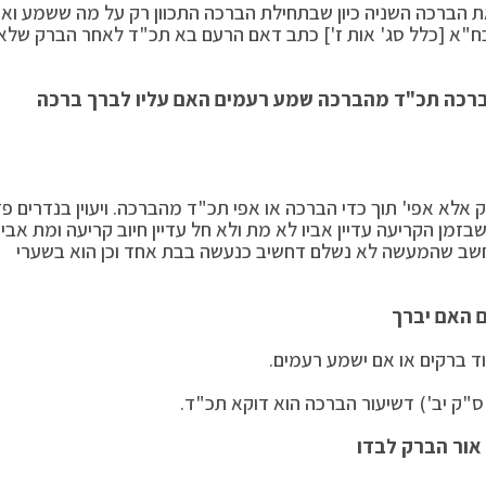
את הברכה השניה כיון שבתחילת הברכה התכוון רק על מה ששמע וא
בח"א [כלל סג' אות ז'] כתב דאם הרעם בא תכ"ד לאחר הברק שלא
 הברכה תכ"ד מהברכה שמע רעמים האם עליו לברך ברכה
לא אפי' תוך כדי הברכה או אפי תכ"ד מהברכה. ויעוין בנדרים פז
מן הקריעה עדיין אביו לא מת ולא חל עדיין חיוב קריעה ומת אביו
שב שהמעשה לא נשלם דחשיב כנעשה בבת אחד וכן הוא בשערי
 האם יברך
וד ברקים או אם ישמע רעמים.
ס"ק יב') דשיעור הברכה הוא דוקא תכ"ד.
אור הברק לבדו