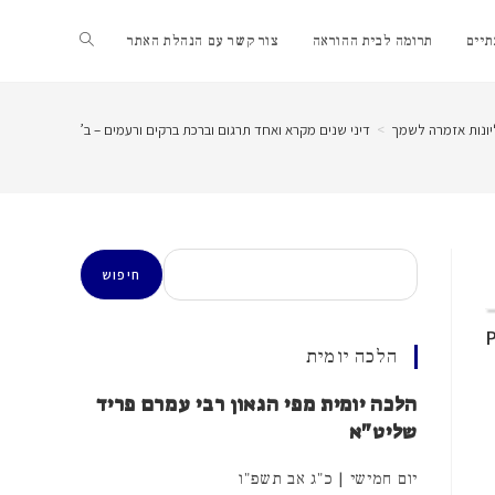
Toggle
יים
תרומה לבית ההוראה
צור קשר עם הנהלת האתר
website
יונות אזמרה לשמך
>
דיני שנים מקרא ואחד תרגום וברכת ברקים ורעמים – ב’
search
חיפוש
חיפוש
הלכה יומית
הלכה יומית מפי הגאון רבי עמרם פריד
שליט"א
יום חמישי | כ"ג אב תשפ"ו