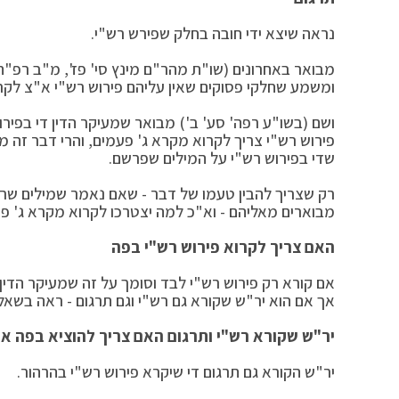
נראה שיצא ידי חובה בחלק שפירש רש"י.
מבואר באחרונים (שו"ת מהר"ם מינץ סי' פז', מ"ב רפ"ה
ומשמע שחלקי פסוקים שאין עליהם פירוש רש"י א"צ לקרוא
ושם (בשו"ע רפה' סע' ב') מבואר שמעיקר הדין די בפיר
פירוש רש"י צריך לקרוא מקרא ג' פעמים, והרי דבר זה מ
שדי בפירוש רש"י על המילים שפרשם.
רק שצריך להבין טעמו של דבר - שאם נאמר שמילים שר
מבוארים מאליהם - וא"כ למה יצטרכו לקרוא מקרא ג' פע
האם צריך לקרוא פירוש רש"י בפה
אם קורא רק פירוש רש"י לבד וסומך על זה שמעיקר הדין י
אך אם הוא יר"ש שקורא גם רש"י וגם תרגום - ראה בשא
יר"ש שקורא רש"י ותרגום האם צריך להוציא בפה א
יר"ש הקורא גם תרגום די שיקרא פירוש רש"י בהרהור.