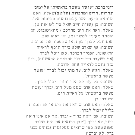
דיני ברכת "עושה מעשה בראשית" על ימים
ונהרות, הרים ומדברות (חלק ב)
שאלה: האם
הנוהגים כדעת השו"ע גם נוהגים בברכות אלו.
תשובה: כן (שו"ת חיים שאל סי' לט אות ט).
שאלה: ראה את הים מהרכב / מהאוטובוס, ואז
הוסתר מעיניו למשך זמן, ואז ראהו שוב.
האם יוכל לברך כעת, או שהפסיד את הברכה.
תשובה: אף שאדם שלא בירך תיכף לראייה
הראשונה, הפסיד הברכה, כאן יוכל לברך
[אף כשעבר כדי דיבור מהראייה הראשונה], כיון
שזה נחשב לראייה אחת ארוכה.
שאלה: הגיע לים, עד מתי יכול לברך "עושה
מעשה בראשית".
תשובה: כל עוד לא הלך וחזר – יכול לברך.
שאלה: האם אדם שטס מעל הים, יברך 'עושה
מעשה בראשית' על ראיית הים.
תשובה: כן.
שאלה: האם אדם שרואה את הים או את הכנרת
בלילה יכול לברך.
תשובה: אם רואה ברור – יברך, אך אם אינו רואה
ברור, לא יברך [ולכן הרואים את הים בצורה
מטושטשת כפי שרואים ממקומות גבוהים בבני
ברק, לא יברכו].