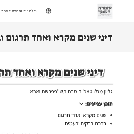
Ski
t
גיליונות אזמרה לשמך
conten
דיני שנים מקרא ואחד תרגום ו
דיני שנים מקרא ואחד תר
גליון מס': 80
כ"ד טבת תש"פ
פרשת וארא
תוכן עניינים:
שנים מקרא ואחד תרגום
ברכת ברקים ורעמים