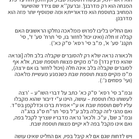
המנחה הוא רק מדרבנן'. וברעק''א שם צידד שהשיעור
המחויב בתוספת הוא מדאורייתא ומה שמוסיף יותר מזה הוא
מדרבנן.
ואם החליט בליבו לפרוש ממלאכה נחלקו הראשונים האם
קבלה זו חלה (ואינו יכול לחזור בו, סי' תרח' סע' ד', סי'
תקנג' סע' א', מ"ב סי' רסא' ס"ק כא').
ולכאורה נראה שלא רק להסוברים שקבלה בלב חלה [ונראה
שהוא מדין נדר] מ"מ מקיים מצוות תוספת שבת, אלא אף
לסוברים שקבלה בלב אינה חלה (ויכול לחזור בו אם ירצה),
מ"מ מקיים מצות תוספת שבת כשנמנע מעשיית מלאכה
(ועי' פסחים נ':).
ובמ"ב סי' רסא' ס"ק כא' כתב על דברי השו"ע – 'רצה
לעשותו כולו תוספת – עושה, היינו ע"י דיבור שהוא מקבלו
עליו לשם תוספת שבת או ע"י אמירת ברכו וכדלקמן בס"ד.
ואם מהני לזה קבלה בלב ע"ל בסי' תר"ח ס"ג בהג"ה
ובמ"ב שם', ע"כ. ולכאו' נראה מדבריו שצריך לקבל בפה,
ואם אינו מקבל בפה לא יקיים מצוות תוספת שבת.
ויש לדחות שגם אם לא קיבל בפיו, אם החליט שאינו עושה