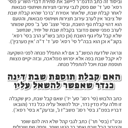
וביסוד זה כתב הדגמ"ר ליישב את סתירת דברי השו"ע מסי'
רסא' סע' ד' שם פסק לגבי עירובי חצירות ושיתופי מבואות
לאחר קבלת שבת, שלאחר אמירת 'ברכו' שהיא קבלת שבת
של ציבור אין לערב עירוב חצירות ושיתופי מבואות, והטעם
הוא דהוי קבלת גוף השבת, ובסי' שצג' סע' ב' פסק שמותר
לערב מפני ששם מדובר בקבלת שבת של יחיד, שנחשב
שלא קבל עליו גוף השבת (וכן כתב בשו"ע הרב בסי' רסא'
בקונ"א וכן הוא בבה"ל סי' רסא' סע' ד' ד"ה 'אין מערבין').
ונראה שלדעת המשנ"ב אם לא התפלל מנחה לפני השקיעה
לא יקבל שבת בפה אלא יפרוש ממלאכה, ובזה יקיים מצוות
תוספת שבת ויוכל להתפלל מנחה.
האם קבלת תוספת שבת דינה
כנדר שאפשר להשאל עליו
כתב הלבוש (סי' רסג' סע' יז') שאם קבל שבת, כיון שקבלה
זו חלה עליו מדין נדר, יכול להשאל עליה ככל נדר (והובאו
דבריו בפמ"ג בסי' רסג' משב"ז ג', וברעק"א בסי' רסא').
ובט"ז (בסי' תר') כתב לגבי קהל שלא היה להם שופר
והציבור קבל שבת ואחר כך הגיע שופר, ופסק שם שיכולים