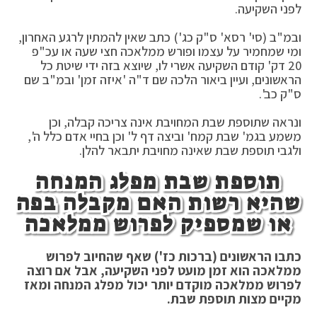
לפני השקיעה.
ובמ"ב (סי' רסא' ס"ק כג') כתב שאין להמתין לרגע האחרון,
ומי שמחמיר על עצמו ופורש ממלאכה חצי שעה או עכ"פ
20 דק' קודם השקיעה אשרי לו, שיוצא בזה ידי שיטת כל
הראשונים, ועיין ביאור הלכה שם ד"ה 'איזה זמן' ובמ"ב שם
ס"ק כב'.
ונראה שתוספת שבת המחויבת אינה צריכה קבלה, וכן
משמע בגמ' שבת קמח' וביצה דף ל' וכן בחיי אדם כלל ה',
ולגבי תוספת שבת שאינה מחויבת יתבאר להלן.
תוספת שבת מפלג המנחה
שהיא רשות האם מקבלה בפה
או שמספיק לפרוש ממלאכה
כתבו הראשונים (ברכות כז') שאף שהחיוב לפרוש
ממלאכה הוא זמן מועט לפני השקיעה, אבל אם רוצה
לפרוש ממלאכה מוקדם יותר יכול מפלג המנחה ומאז
מקיים מצות תוספת שבת.