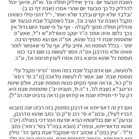
השבת מבעוד יום -צריך שידליק תחלה וכו'. וא"ת, והיאך יכול
להדליק כל כך מבעוד יום שהרי אמרו (שבת דף כג ב)
'ובלבד שלא יקדים ובלבד שלא יאחר', י"ל דהני מילי כשאינו
מקבל השבת עד הערב וכו', אבל כשמקבל שבת מבעוד יום
ומדליק תחלה סמוך לקבלה - אף על פי שעוד היום גדול אין
בכך כלום. והיה אומר ה"ר יעקב מאורלינ"ש ז"ל, שאע"פ
שתוספת שבת די בכל שהוא, אפ"ה אם הוא מוסיף הרבה
יותר - בכלל תוספת הוי, וחייב עליו, אף על פי שאפשר לומר
שאינו אלא מדרבנן אפ"ה אסור לעשות בו שום דבר כמו
תוספת כל שהוא וכיוצא בזה אמרו לענין תרומה וכו', ע"כ.
ולמעשה, אם אדם קבל שבת בפה ואמר 'הריני מקבל עלי
תוספת שבת' שוב אסור לו לעשות מלאכה [מ"ב סי' רסא'
ס"ק כא', ונראה שאף מקיים מצות תוספת שבת, אולם שיטת
הריטב"א (שבת לה', ר"ה ח', תענית יב') שתוספת שבת היא
רק על ידי תפילת שבת או קידוש וכן נראה ברבינו יונה הנ"ל].
ואם דין זה דאורייתא או דרבנן נסתפק בזה רבינו יונה (הובאו
דבריו לעיל), ובמג"א סי' רנג ס"ק כו' כתב שהוא מדרבנן,
וברעק"א שם בגליונותיו הביא שדעת המרדכי במגילה (יט')
שהוא מדאורייתא, ובפמ"ג (הובא בבה"ל בסי' רסא') כתב
וז"ל - 'עיין בפמ"ג שכתב דמי שמקבל שבת בתוך הד' מילין
הוא דאורייתא, ובעשה דתוספת שבת, ומן הזמן הזה עד פלג