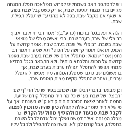
ויש להסתפק האם כשמחליט לפרוש ממלאכה מפלג המנחה
מקיים בזה מצות תוספת שבת, או רק כשמקבל שבת בפה,
או שאף אם מקבל שבת בפה לא מהני עד שיתפלל תפילת
שבת.
והנה איתא בגמ' ברכות (כז ע"ב): 'אמר רבי חייא בר אבין:
רב צלי של שבת בערב שבת, רבי יאשיה מצלי של מוצאי
שבת בשבת. רב צלי של שבת בערב שבת. אומר קדושה על
הכוס, או אינו אומר קדושה על הכוס? תא שמע: דאמר רב
נחמן אמר שמואל: מתפלל אדם של שבת בערב שבת ואומר
קדושה על הכוס. והלכתא כוותיה'. ולא התבאר בגמ' בהדיא
ממתי אפשר להתפלל תפילת ערבית בערב שבת, אך
בראשונים שם כתבו שמפלג המנחה מיד אפשר להתפלל
ערבית, ואחר שהתפלל מקיים מצות תוספת שבת.
וכן מבואר בדברי רבינו יונה שכתב בפירושו על הרי"ף שם:
'רב צלי של שבת בע"ש כלומר היה מתפלל קודם שקיעת
החמה ולאחר יציאת הכוכבים היה קורא ק"ש בעונתה ואף על
פי שלא היה סומך גאולה לתפלה
כיון שהיה מתכוין למצוה
לקבל שבת מבעוד יום ולהוסיף מחול על הקדש
וכו'
מפלג המנחה ואילך דמשם ואילך יכול אדם לקבל השבת
בתפלתו, אבל קודם לכן לא. וכשרוצה להתפלל ולקבל עליו