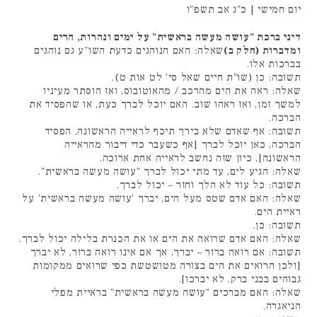
יום חמישי | כ"ג אב תשפ"ו
דיני ברכת "עושה מעשה בראשית" על ימים ונהרות, הרים
ומדברות (חלק ב)
שאלה: האם הנוהגים כדעת השו"ע גם נוהגים
בברכות אלו.
תשובה: כן (שו"ת חיים שאל סי' לט אות ט).
שאלה: ראה את הים מהרכב / מהאוטובוס, ואז הוסתר מעיניו
למשך זמן, ואז ראהו שוב. האם יוכל לברך כעת, או שהפסיד את
הברכה.
תשובה: אף שאדם שלא בירך תיכף לראייה הראשונה, הפסיד
הברכה, כאן יוכל לברך [אף כשעבר כדי דיבור מהראייה
הראשונה], כיון שזה נחשב לראייה אחת ארוכה.
שאלה: הגיע לים, עד מתי יכול לברך "עושה מעשה בראשית".
תשובה: כל עוד לא הלך וחזר – יכול לברך.
שאלה: האם אדם שטס מעל הים, יברך 'עושה מעשה בראשית' על
ראיית הים.
תשובה: כן.
שאלה: האם אדם שרואה את הים או את הכנרת בלילה יכול לברך.
תשובה: אם רואה ברור – יברך, אך אם אינו רואה ברור, לא יברך
[ולכן הרואים את הים בצורה מטושטשת כפי שרואים ממקומות
גבוהים בבני ברק, לא יברכו].
שאלה: האם מברכים "עושה מעשה בראשית" בראיית מפלי
הניאגרה.