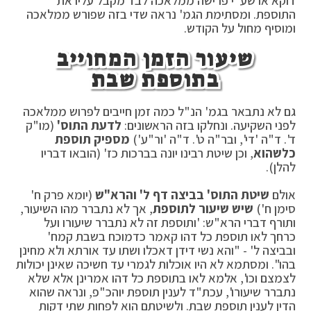
דוקא או שע"י פרישה ממלאכה לבד מקבל עליו את
התוספת. ומסתימת הגמ' נראה שדי בזה שפורש ממלאכה
ומוסיף מחול על הקודש.
שיעור הזמן המחוייב
בתוספת שבת
גם לא נתבאר בגמ' הנ"ל כמה זמן חייבים לפרוש ממלאכה
לפני השקיעה. ונחלקו בזה הראשונים:
לדעת התוס'
(מו"ק
ד'. ד"ה 'די', ובר"ה ט'. ד"ה 'ור"ע')
מספיק תוספת
כלשהוא
, וכן שיטת רבינו יונה בברכות כז' (הובאו דבריו
להלן).
אולם
שיטת התוס' בביצה דף ל' והרא"ש
(יומא פרק ח'
סימן ח')
שיש שיעור לתוספת
, אך לא נתברר מהו השיעור,
ותורף דברי הרא"ש: 'ותוספת זה לא נתברר שיעורו ועל
כרחך לאו תוספת כל דהו קאמר כדמוכח בשבת קמח'
ובביצה ל' - "והא נשי דידן דאכלו ושתו עד אורתא ולא מחינן
בהו". ומסתמא לא היו אוכלות לגמרי עד חשיכה שאינן יכולות
לצמצם וכו', אלמא לאו בתוספת כל דהו אמרינן אלא שלא
נתברר שיעורו', עכת"ד לענין תוספת יוהכ"פ, ונראה שהוא
הדין לענין תוספת שבת. ולשיטתם הוא לפחות שתי דקות