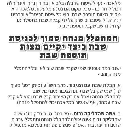
מלאכה - אף לשיטות שקבלה בלב אין בה דין נדר ואינה חלה
ויכול לחזור בו - מכל מקום אם נמנע מלעשות מלאכה הוא
מקיים מצוות תוספת שבת, חוץ מלשיטת הריטב"א והרבינו
יונה הנ"ל שסוברים שרק על ידי קבלת שבת בתפילה או
קידוש נחשב שקבל תוספת שבת.
המתפלל מנחה סמוך לכניסת
שבת כיצד יקיים מצות
תוספת שבת
ישנם כמה אופנים שמי שקבל שבת שוב לא יוכל להתפלל
מנחה, והם -
א.
קבלת שבת עם הציבור.
כתב השו"ע (סימן רסג' סעיף
טו') שמי שקיבל שבת עם הציבור אינו יכול שוב
להתפלל מנחה (אבל אם רק הציבור קבל שבת והוא לא קבל
שבת עמהם, אף שאסור במלאכה יכול להתפלל מנחה).
ב.
אשה שהדליקה נרות.
(סי' רסג' מ"ב ס"ק מג') אשה
שהדליקה נרות אינה יכולה להתפלל מנחה ותתפלל ערבית
שתים (וחייבת בזה, אע"פ שנשים פטורות בעלמא מתפילת