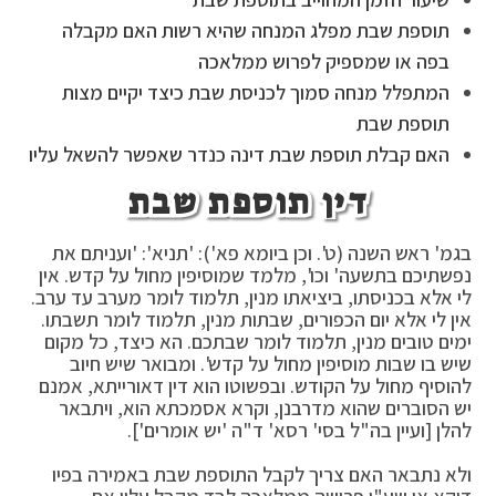
תוספת שבת מפלג המנחה שהיא רשות האם מקבלה
בפה או שמספיק לפרוש ממלאכה
המתפלל מנחה סמוך לכניסת שבת כיצד יקיים מצות
תוספת שבת
האם קבלת תוספת שבת דינה כנדר שאפשר להשאל עליו
דין תוספת שבת
בגמ' ראש השנה (ט'. וכן ביומא פא'): 'תניא': 'ועניתם את
נפשתיכם בתשעה' וכו', מלמד שמוסיפין מחול על קדש. אין
לי אלא בכניסתו, ביציאתו מנין, תלמוד לומר מערב עד ערב.
אין לי אלא יום הכפורים, שבתות מנין, תלמוד לומר תשבתו.
ימים טובים מנין, תלמוד לומר שבתכם. הא כיצד, כל מקום
שיש בו שבות מוסיפין מחול על קדש'. ומבואר שיש חיוב
להוסיף מחול על הקודש. ובפשוטו הוא דין דאורייתא, אמנם
יש הסוברים שהוא מדרבנן, וקרא אסמכתא הוא, ויתבאר
להלן [ועיין בה"ל בסי' רסא' ד"ה 'יש אומרים'].
ולא נתבאר האם צריך לקבל התוספת שבת באמירה בפיו