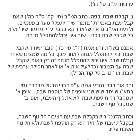
ערבית, מ"ב סי' קו').
ג.
קבלת שבת בפה.
כתב המ"ב (סי' קח' ס"ק כה') שאם
קבל שבת באמירת 'מזמור שיר' יתפלל מעריב פעמיים.
ולדעת המ"ב נראה שלאו דוקא בקבל ע"י 'מזמור שיר' אלא
כל שקבל שבת בפה – שוב אינו יכול להתפלל מנחה.
אמנם בשו"ת זרע אמת (ח"ג סי' כז') סובר שיחיד שקבל
שבת יכול להתפלל מנחה לאחר מכן. וכל מה שמצינו שאחרי
קבלת שבת אינו יכול להתפלל מנחה זה רק באופן שקבל
שבת עם הציבור (כדלעיל אות א' או לאחר תפילת ערבית של
שבת, ועי' מ"ב סי' קח' הנ"ל).
ובביאור דברי הזרע אמת ע"פ דברי הדגול מרבבה (סי'
רסא') שייסד שיש שני אופנים של תוספת שבת – אופן א'
שמקבל רק תוספת שבת ולא את גוף השבת, ואופן ב'
שמקבל גוף השבת.
וכתב הדגמ"ר שבקבלת שבת עם הציבור חל גוף השבת,
ובקבלת שבת של יחיד הוא רק תוספת לשבת ולא חל גוף
השבת עליו.