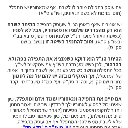
אם עוסק בתפילה מותר לו לשבת, אף שמאחוריו יש מתפלל
(תוס' ברכות לא בשם הגאונים, ושו"ע ס"א)
יש אומרים שאף באופן הנ"ל שעוסק בתפילה
ההיתר לשבת
הוא רק מהצדדים שלפניו או מאחוריו, אבל לא לפניו
(כשיטת האוהל מועד הנ"ל שלפניו חמור טפי, מובא בב"י
ובשו"ע ס"א),
וטוב להחמיר
כשיטה זו
(משנ"ב שם
סק"ט).
ההיתר הנ"ל הוא דוקא כשמוציא את התפילה בפה ולא
בהרהור
, ולכן כששומע חזרת הש"ץ אף שמקשיב לש"ץ
בכל התפילה ונחשב כשומע כעונה, אין לשבת בתוך ד' אמות
של המתפלל,
אך המקילים בזה יש להם על מה לסמוך
(תו"ח שם סק"א, וכה"ח סק"ט, ועי' פמ"ג משב"ז סי' קכד
סק"ב).
אם סיים את התפילה ומאחוריו עומד אדם ומתפלל
, כיון
שאינו יכול לפסוע לאחוריו ילך לצדדין וישב שם ויאמר תחנון,
ויחזור למקומו ויפסע ג' פסיעות [לאחר שהמתפלל מאחוריו
סיים את תפילתו], ואם אינו יכול, כיון שכאמור טוב להחמיר
שלא לשבת ממש לפני המתפלל אף אם עוסק בתפילה,
יאמר את התחנון בעמידה
(עי' משנ"ב סי' קלא סק"י,