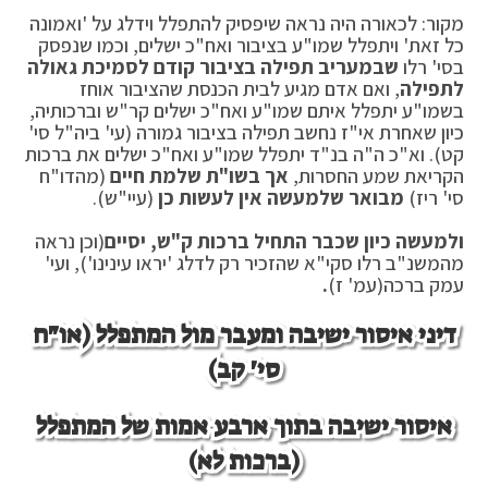
מקור: לכאורה היה נראה שיפסיק להתפלל וידלג על 'ואמונה
כל זאת' ויתפלל שמו"ע בציבור ואח"כ ישלים, וכמו שנפסק
בסי' רלו
שבמעריב תפילה בציבור קודם לסמיכת גאולה
לתפילה
, ואם אדם מגיע לבית הכנסת שהציבור אוחז
בשמו"ע יתפלל איתם שמו"ע ואח"כ ישלים קר"ש וברכותיה,
כיון שאחרת אי"ז נחשב תפילה בציבור גמורה (עי' ביה"ל סי'
קט). וא"כ ה"ה בנ"ד יתפלל שמו"ע ואח"כ ישלים את ברכות
הקריאת שמע החסרות,
אך בשו"ת שלמת חיים
(מהדו"ח
סי' ריז)
מבואר שלמעשה אין לעשות כן
(עיי"ש).
ולמעשה כיון שכבר התחיל ברכות ק"ש, יסיים
(וכן נראה
מהמשנ"ב רלו סקי"א שהזכיר רק לדלג 'יראו עינינו'), ועי'
עמק ברכה(עמ' ז)
.
דיני איסור ישיבה ומעבר מול המתפלל (או"ח
סי' קב)
איסור ישיבה בתוך ארבע אמות של המתפלל
(ברכות לא)