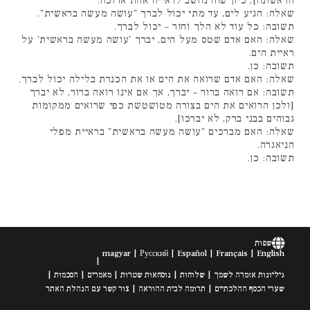
הראשונה], כיון שזה נחשב לראייה אחת ארוכה.
שאלה: הגיע לים, עד מתי יכול לברך "עושה מעשה בראשית".
תשובה: כל עוד לא הלך וחזר – יכול לברך.
שאלה: האם אדם שטס מעל הים, יברך 'עושה מעשה בראשית' על
ראיית הים.
תשובה: כן.
שאלה: האם אדם שרואה את הים או את הכנרת בלילה יכול לברך.
תשובה: אם רואה ברור – יברך, אך אם אינו רואה ברור, לא יברך
[ולכן הרואים את הים בצורה מטושטשת כפי שרואים ממקומות
גבוהים בבני ברק, לא יברכו].
שאלה: האם מברכים "עושה מעשה בראשית" בראיית מפלי
הניאגרה.
תשובה: כן.
שפות
magyar
Русский
Español
Français
English
גיליונות אזמרה לשמך
שלוחות
נוסחאות שטרות
מאמרים
הסכמות
שערי הכסף ההלכתיים
תרומה לבית ההוראה
צור קשר עם הנהלת האתר