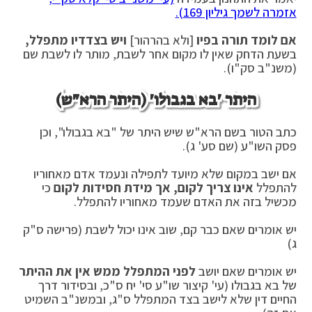
אזמרה לשמך גיליון 169).
אם לומד תורה בפיו
[ולא בהרהור]
ויש בצדדיו מתפלל,
בשעת הדחק שאין לו מקום אחר לשבת, מותר לו לשבת שם
(משנ"ב סק"ו).
היתר 'בא בגבולו' (היתר הרא"ש)
כתב הטור בשם הרא"ש שיש היתר של "בא בגבולו", וכן
פסק השו"ע (שם סע' ג).
אם ישב במקום שלא מיועד לתפילה ונעמד אדם מאחוריו
להתפלל
אינו צריך לקום, אך מידת חסידות לקום
כי
מכשיל בזה את האדם שעמד מאחוריו להתפלל.
יש אומרים שאם כבר קם, שוב אינו יכול לשבת (פרישה ס"ק
ג)
יש אומרים שאם יושב
לפני המתפלל ממש אין את ההיתר
של בא בגבולו (עי' קיצור שו"ע סי' יח ס"כ, ובסידור דרך
החיים דין שלא לישב בצד המתפלל ס"ג, ובמשנ"ב השמיט