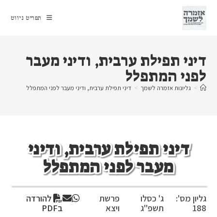
Ski
t
תפריט ניווט
conten
דיני תפילת ערבית, ודיני מעבר
לפני המתפלל
>
גליונות אזמרה לשמך
>
דיני תפילת ערבית, ודיני מעבר לפני המתפלל
דיני תפילת ערבית, ודיני
מעבר לפני המתפלל
גליון מס':
ג' כסלו
פרשת
להורדה
188
תשפ"ג
ויצא
בPDF