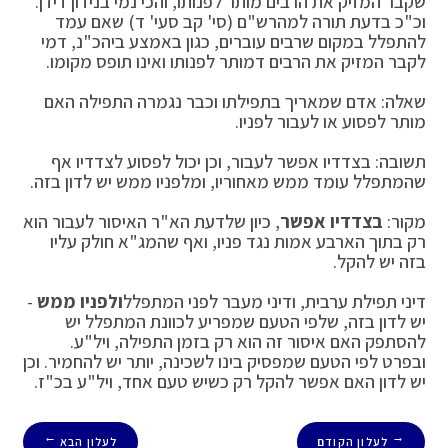
שקבר המזיק את הרבים מותר לפנותו, והכי נמי בנידון דידן.
וכ"כ בדעת תורה למהרש"ם (סי' קב סעי' ד) שאם עמד
להתפלל במקום שרבים עוברים, כגון באמצע ביהכ"נ, דמי
לקבר המזיק את הרבים דמותר לפנותו ואינו תופס מקומו.
שאלה: אדם שמאריך בתפילתו וכבר נגמרה התפילה האם
מותר לפסוע או לעבור לפניו.
תשובה: בצדדיו אפשר לעבור, וכן יכול לפסוע לצדדיו אף
שהמתפלל עומד ממש מאחוריו, ומלפניו ממש יש לדון בזה.
מקור:
בצדדיו אפשר
, כיון שלדעת הא"ר האיסור לעבור הוא
רק בתוך הארבע אמות נגד פניו, ואף שהמג"א חולק עליו
בזה יש להקל.
דיני תפילת ערבית, ודיני מעבר לפני המתפלל
ולפניו ממש
-
יש לדון בזה, שלפי הטעם שמפריע לכוונת המתפלל יש
להסתפק האם איסור זה הוא רק בזמן התפילה, ויל"ע.
ובפרט לפי הטעם שמפסיק בינו לשכינה, יותר יש להחמיר. וכן
יש לדון האם אפשר להקל רק כשיש טעם אחד, ויל"ע בכ"ז.
לעלון הקודם
לעלון הבא
→
←