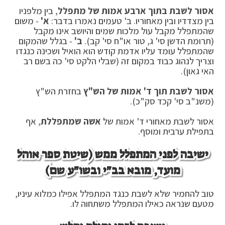
אסור לשבת בתוך ארבע אמות של מתפלל
, בין מלפניו
בין מצדדיו ובין מאחוריו. ב' טעמים נאמרו בדבר:
א'
- משום
שהמתפלל מקבל עול מלכות שמים והיושב אינו מקבל
(תרומת הדשן סי' ג, טור או"ח סי' קב).
ב'
- בגלל שהמקום
שהמתפלל עומד עליו אדמת קודש הוא הואיל ושכינה כנגדו
וצריך לנהוג כבוד במקום זה (שבלי הלקט סי' כה בשם רב
האי גאון).
אסור לשבת תוך ד' אמות של הש"ץ
בחזרת הש"ץ
(משנ"ב סי' קכד סק"כ).
אסור לשבת מאחורי ד' אמות של
אשה שמתפללת
, אף
בתפילת ערבית ומוסף.
ישיבה לפני המתפלל ממש (שיטת ספר אוהל
מועד, מובא בב"י ובשו"ע שם)
טוב להחמיר שלא לשבת כנגד המתפלל אפילו כמלוא עיניו,
מטעם שנראה כאילו המתפלל משתחוה לו.