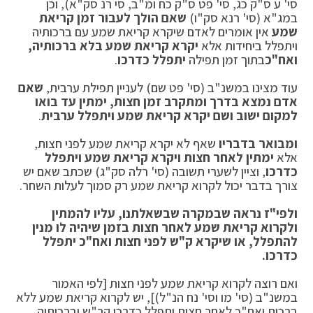
סי' ע ס"ק כג, סי' פט ס"ק כח ומ"ב, סי רנ סק"א), וכן
במג"א (סי' רנא סק"ו)
שאם הולך לעבור זמן קריאת
שמע
אין אומרים לאדם שיקרא קריאת שמע עם ברכותיה
ויתפלל ביחידות אלא
יקרא קריאת שמע בלא ברכותיה,
ואח"כ
בתוך זמן תפילה
יתפלל כדרכו
.
עוד מצינו במשנ"ב (סי' פט שם) לעניין תפילת ערבית,
שאם
אדם נמצא בדרך ומתקרב זמן חצות, ימתין עד בואו
למקום ישוב ושם יקרא קריאת שמע ויתפלל ערבית
.
ומבואר בדבריו
שאף לא יקרא קריאת שמע לפני חצות,
אלא
ימתין לאחר חצות ויקרא קריאת שמע ויתפלל
כדרכו
, וציין לשערי תשובה (סי' רלה סק"ג) שכתב שאם יש
צורך בדבר יכול לקרוא קריאת שמע רק סמוך לעלות השחר.
ולפי"ז נראה שבמקרה שבשאלתנו, עליו להמתין
ולקרוא קריאת שמע לאחר חצות בזמן שיהיה לו מנין
להתפלל, או שיקרא ק"ש לפני חצות ואח"כ יתפלל
כדרכו.
ואם רוצה לקרוא קריאת שמע לפני חצות [לפי האמור
במשנ"ב (סי' מו וסי' נח הנ"ל)], יש לקרוא קריאת שמע ללא
ברכות ואח"כ לאחר חצות יתפלל כדרכו קר"ש וברכותיה