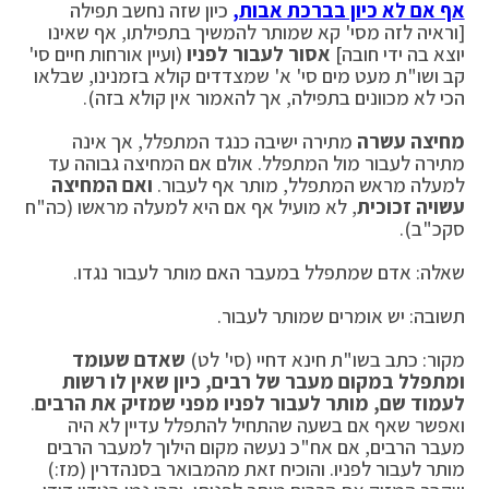
אף אם לא כיון בברכת אבות,
כיון שזה נחשב תפילה
[וראיה לזה מסי' קא שמותר להמשיך בתפילתו, אף שאינו
יוצא בה ידי חובה]
אסור לעבור לפניו
(ועיין אורחות חיים סי'
קב ושו"ת מעט מים סי' א' שמצדדים קולא בזמנינו, שבלאו
הכי לא מכוונים בתפילה, אך להאמור אין קולא בזה).
מחיצה עשרה
מתירה ישיבה כנגד המתפלל, אך אינה
מתירה לעבור מול המתפלל. אולם אם המחיצה גבוהה עד
למעלה מראש המתפלל, מותר אף לעבור.
ואם המחיצה
עשויה זכוכית
, לא מועיל אף אם היא למעלה מראשו (כה"ח
סקכ"ב).
שאלה: אדם שמתפלל במעבר האם מותר לעבור נגדו.
תשובה: יש אומרים שמותר לעבור.
מקור: כתב בשו"ת חינא דחיי (סי' לט)
שאדם שעומד
ומתפלל במקום מעבר של רבים, כיון שאין לו רשות
לעמוד שם, מותר לעבור לפניו מפני שמזיק את הרבים
.
ואפשר שאף אם בשעה שהתחיל להתפלל עדיין לא היה
מעבר הרבים, אם אח"כ נעשה מקום הילוך למעבר הרבים
מותר לעבור לפניו. והוכיח זאת מהמבואר בסנהדרין (מז:)