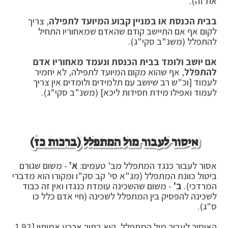
את זה).
בבית הכנסת או במניין קבוע המיועד לתפילה
, צריך
לקום אף אם התיישב קודם שהאדם שמאחוריו התחיל
להתפלל (משנ"ב סקי"ג).
אם יושב ולומד בבית הכנסת ונעמד מאחוריו אדם
להתפלל
, אף שהוא מקום המיועד לתפילה, לא יחמיר
לעמוד [וכ"ש רב שיושב עם תלמידים ולומדים אין צריך
לעמוד ואפילו מידת חסידות ליכא] (משנ"ב סקי"ג).
איסור לעבור מול המתפלל (ברכות כז)
אסור לעבור כנגד המתפלל מב' טעמים:
א'
- משום שגורם
ביטול כוונת המתפלל (מג"א סי' קב סק"ו ומקורו הוא מדברי
המרדכי).
ב'
- משום שהשכינה עומדת כנגדו ואין זה כבוד
לשכינה להפסיק בין המתפלל לשכינה (חיי אדם כלל כו
ס"ג).
האיסור לעבור מול המתפלל, הוא בתוך ארבע אמותיו [1.92