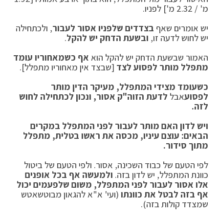
מ' / 2.32 מ'] לפניו.
יש אומרים שאף
בצדדים שלפניו
אסור לעבור
, ולכתחילה
יש לחוש לדעה זו,
ובשעת הדחק יש להקל
.
האמור שבשעת הדחק יש להקל הוא
אף כשמאחוריו עומד
מתפלל מותר לפסוע לצד
[שבצד אין מאחוריו מתפלל].
כשעומד מצידי המתפלל, מעיקר הדין מותר
לפסוע
אבל
לדעת הזוה"ק אסור, ונכון לכתחילה לחוש
לזה.
ויש לדון האם מותר לעבור לפני המתפלל במקרים
הבאים: עוצם עיניו, מכסה את ראשו בטלית, מתפלל
מתוך סידור.
לפי הטעם של כבוד השכינה, אסור. ולפי הטעם של ביטול
כוונת המתפלל, יש לדון בזה.
ולמעשה אף בכל אופנים
אלו אסור לעבור לפני המתפלל, משום שלפעמים יכול
אף בזה לבטל את כוונתו
(ועי' א"א להגאון מבוטשאטש
שמצדד קולות בזה).