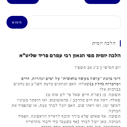
חיפוש
חיפוש
הלכה יומית
הלכה יומית מפי הגאון רבי עמרם פריד שליט"א
יום חמישי | כ"ג אב תשפ"ו
דיני ברכת "עושה מעשה בראשית" על ימים ונהרות, הרים
ומדברות (חלק ב)
שאלה: האם הנוהגים כדעת השו"ע גם נוהגים
בברכות אלו.
תשובה: כן (שו"ת חיים שאל סי' לט אות ט).
שאלה: ראה את הים מהרכב / מהאוטובוס, ואז הוסתר מעיניו
למשך זמן, ואז ראהו שוב. האם יוכל לברך כעת, או שהפסיד את
הברכה.
תשובה: אף שאדם שלא בירך תיכף לראייה הראשונה, הפסיד
הברכה, כאן יוכל לברך [אף כשעבר כדי דיבור מהראייה