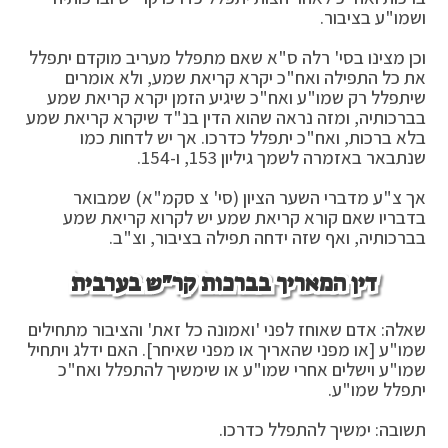
ושמו"ע בציבור.
וכן מצינו בסי' רלה ס"א שאם מתפלל מעריב מוקדם יתפלל
את כל התפילה ואח"כ יקרא קריאת שמע, ולא אומרים
שיתפלל רק שמו"ע ואח"כ שיגיע הזמן יקרא קריאת שמע
בברכותיה, ומזה נראה שהוא הדין בנ"ד שיקרא קריאת שמע
בלא ברכות, ואח"כ יתפלל כדרכו. אך יש לדחות כמו
שנתבאר באזמרה לשמך גיליון 153, ו-154.
אך צ"ע מדברי השער הציון (סי' צ סקמ"א) שמבואר
בדבריו שאם קורא קריאת שמע יש לקרוא קריאת שמע
בברכותיה, ואף שזה ידחה תפילה בציבור, וצ"ב.
דין המאריך בברכות קר"ש בערבית
שאלה: אדם שאוחז לפני 'ואמונה כל זאת' והציבור מתחילים
שמו"ע [או מפני שהאריך או מפני שאיחר]. האם ידלג ויתחיל
שמו"ע וישלים אחרי שמו"ע או שימשיך להתפלל ואח"כ
יתפלל שמו"ע.
תשובה: ימשיך להתפלל כדרכו.