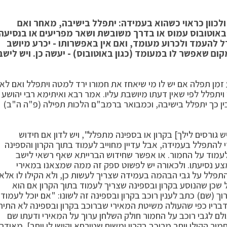
כוון כראוי כשהוא בעמידה: יתפלל בישיבה, מאחר ואם
ה באוטובוס עמוס או בדרך משובשת ושאר מפריעים או בנסיעה
להעמד ולכרוע מעומד, ואם אין באפשרותו - יכרע מיושב
מקום שאפשר לו במעומד (כגון באוטובוס) - יעשה כן. ויש לישב
 זמן תפלה אם יש לו מי שיאחז את חמורו ירד למטה ויתפלל ואם לאו
 ויתפלל לפי שאין דעתו מיושבת עליו. אמר רבא ואיתימא רבי יהושע
ובין כך יתפלל בישיבה, וכמבואר ברמב"ם הלכות תפילה (פ"ה ה"ב)
 גורסים לילך] בקרון או בספינה מתפלל", ויש לדון אם חידוש
 להתפלל בעמידה, אבל עדיין מחוייב לעמוד בתוך הקרון והספינה
 לעמוד על החמור. או אפשר שחידוש הברייתא שאף רשאי לישב
צע נסיעתו. ולכאורה יש לפשוט ספק זה ממה שמצאנו במאירי
תפלל על גבי הבהמה בעמידה שצריך לעשות כן, ולא הקילו לו אלא
ל שכן שהנוסע בקרון ובספינה שצריך לעמוד בתוך הקרון אם הוא
ך (שם) כתב לענין רוכב בקרון ובספינה זה לשונו: "אם יוכל לעמוד
בריו כפי שהעולה משיטת המאירי שברוכב בקרון ובספינה לא התירו
ולם לגבי רוכב על החמור חולק השלחן ערוך על המאירי ודעתו שם
ור הקילו יותר מרוכב בקרון ומשום שטירחא וקושי לו יותר]. מאידך