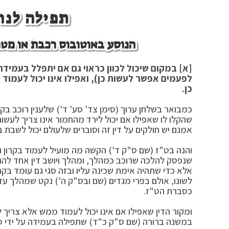
תפילה לנו
הנוסע באוטובוס רכבת או מטוס
[א] במקום שיכול לכוון כראוי גם אם יתפלל בעמיד
לפעמים אפשר לעשות כן), ואפילו אינו יכול לעמוד 
כן.
כמבואר בשלחן ערוך (סימן צד' סע' ד') שלענין רוכב בקר
שהקלו לו שאפילו אם יכול לירד מהחמור אינו צריך לעשות
אמנם יש חולקים על דין זה וסוברים שלעולם יכול לשבת בה
והנה בט"ז (שם ס"ק ד') הקשה מה מועיל לעמוד בקרון וב
שנפסק להלכה שרוכב כמהלך, ומהלך ויושב דין אחד להם.
אלא כדי שתהיה אימת שכינה עליו ובזה סגי גם עומד בקר
לשונו, אולם בפרי מגדים (שם ובס"ק ה') נקט שמהלך עדי
כסברת הט"ז.
ומקור הדין שאפילו אם אינו יכול לעמוד ממש אלא צריך
במשנה ברורה (שם ס"ק כ"ד) שתפילה בעמידה על ידי סמ