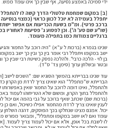
ידי סמיכה באמצע נסיעה, אף שבין כך אינו עומד ממש.
[ב] במקום שמחמת טלטולי הדרך קשה לו להתפלל ול
יתפלל בעמידה לא יוכל לכוון כראוי (כמצוי בנסיע
ברכב פרטי). ומ"מ בשעת הכריעות אם אפשר ישתדל 
(שו"ע שם סע' ה'). וכן לפסוע ג' פסיעות לאחוריו ב
ברגליים צמודות כמו בתפילה מעומד.
שנינו בגמרא (ברכות ל ע"א) "היה רוכב על החמור והגיע
ישב במקומו ויתפלל רבי אומר בין כך ובין כך ישב במקומו
בן לוי - הלכה כרבי". ולהלכה נפסק כשיטת רבי שבין כך 
ובטור ובשלחן ערוך (סימן צד' ס"ד).
עוד שנינו בברייתא בהמשך הסוגיא שם: "השכים לישב [ויש
הברייתא ש"מתפלל" הוא שאינו צריך לרדת מן הקרון כדי
ולהתפלל, ואינו דומה לרוכב על החמור שאין באפשרותו
ולהתפלל בתוך הקרון, ומשום שלא הטריחוהו לעמוד באמ
(ברכות שם) שכתב שאף ברוכב על גבי בהמה אם יכול לה
לענין שאינו צריך לרדת מהחמור אפילו כשיכול, ואם כן כ
יכול. אמנם מצינו שנחלקו בכך הפוסקים, דהנה השלחן ערו
עומד ואם לאו יושב במקומו ומתפלל", ומבואר מפורש מד
לו לשבת בכל אופן, אלא אם יכול לעמוד צריך לעמוד. [א
שאין לחלק אם יכול לעמוד או לא, ומבואר שברוכב על החמ