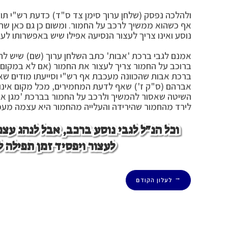
ולהלכה נפסק (שלחן ערוך סימן צד ס"ד) כדעת רש"י תו
אף כשהוא ממשיך לרכב על החמור. ומשום כן גם כאן שהו
נוסע ואינו צריך לעצור הנסיעה אפילו שיש באפשרותו לעצ
אמנם לגבי ברכת 'אבות' כתב השלחן ערוך (שם) שיש להח
ברוכב על החמור צריך לעצור את החמור (אם לא במקום 
ברכת אבות שהכוונה מעכבת אף רש"י וסייעתו מודים שאין
אברהם (ס"ק ז') שאף לדעת המחמירים, מכל מקום אינו צ
השיטה שאסור להמשיך ולרכב על החמור בברכת 'מגן אבות' 
לירד מהחמור שהירידה והעלייה מהחמור היא עצמה מעכב
וכל הנ"ל לגבי
נוסע
ברכב, אבל
לנהג עצמ
לעצור ויפסיד זמן תפילה ל
לעלון הקודם
←