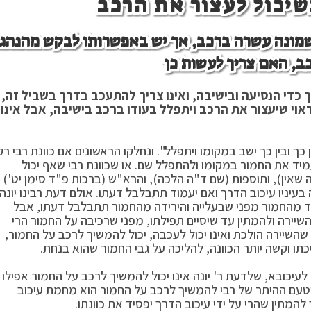
יכול לעצור את הרכב
שמונה עשרה ברכב, אך יש באפשרותו לבקש מהנהג
ב, האם צריך לעשות כן
 כדי הנסיעה ובישיבה, ואינו צריך להתעכב בדרך בשביל זה,
ראוי שיעצור את הרכב ויתפלל בעודו ברכב בישיבה, אבל אינו
כך ובין כך ישב במקומו ויתפלל". ונחלקו הראשונים אם כוונת רבי רק
מיד את החמור במקומו ולהתפלל שם. או שכוונת רבי שאף יכול
שאין), ותוספות (שם ד"ה הלכה), והרא"ש (ברכות פ"ד סימן יט')
יניו עיכוב הדרך ואם יעמוד תתבלבל דעתו. אולם דעת רבינו יונה
רד מהחמור מפני שבעלייה והירידה מהחמור תתבלבל דעתו, אבל
שיירה ולהמתין עד שיסיים תפילתו, מפני שרכיבה על החמור הרי
השיירה הולכת ואינו יכול לעכבה, יכול להמשיך לרכב על החמור,
כתו וקשה יותר הכוונה, להליכה על גבי החמור שהוא בנחת.
לעיכובא, שלדעת ר' יונה אינו יכול להמשיך לרכב על החמור אפילו
עם ההיתר של רבי להמשיך לרכב על החמור הוא מחמת עיכוב
המתין שהרי על ידי עיכוב הדרך יפסיד את כוונתו.