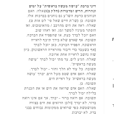
דיני ברכת "עושה מעשה בראשית" על ימים
ונהרות, הרים ומדברות (חלק ב)
שאלה: האם
הנוהגים כדעת השו"ע גם נוהגים בברכות אלו.
תשובה: כן (שו"ת חיים שאל סי' לט אות ט).
שאלה: ראה את הים מהרכב / מהאוטובוס, ואז
הוסתר מעיניו למשך זמן, ואז ראהו שוב.
האם יוכל לברך כעת, או שהפסיד את הברכה.
תשובה: אף שאדם שלא בירך תיכף לראייה
הראשונה, הפסיד הברכה, כאן יוכל לברך
[אף כשעבר כדי דיבור מהראייה הראשונה], כיון
שזה נחשב לראייה אחת ארוכה.
שאלה: הגיע לים, עד מתי יכול לברך "עושה
מעשה בראשית".
תשובה: כל עוד לא הלך וחזר – יכול לברך.
שאלה: האם אדם שטס מעל הים, יברך 'עושה
מעשה בראשית' על ראיית הים.
תשובה: כן.
שאלה: האם אדם שרואה את הים או את הכנרת
בלילה יכול לברך.
תשובה: אם רואה ברור – יברך, אך אם אינו רואה
ברור, לא יברך [ולכן הרואים את הים בצורה
מטושטשת כפי שרואים ממקומות גבוהים בבני
ברק, לא יברכו].