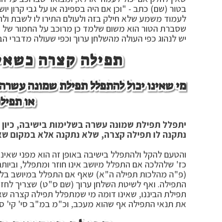
בטור (שם) כתב - "וכן אם היה בספינה או על גבי קרון י
לעמוד משמע שלא חילק בזה ולעולם התירו לו לשבת ולה
שסברת הטור הוא משום שלמד כן מרוכב על החמור של הט
יש לנהוג כפי העולה מהשלחן ערוך וכפי שעולה מדברי הב
תפילה קצרה כשאינ
מי שאינו יכול להתפלל תפילת שמונה עשרה
או תפיל
יתפלל תפילת שמונה עשרה בשלימות בישיבה, כיון
נתקנה לו תפילה קצרה, שלא נתקנה אלא במקום שא
והטעם להקל ולהתפלל בישיבה באופן זה הוא מפני שאינ
כז' שלהלכה אם התפלל מיושב אינו חוזר ומתפלל, וביות
(פ"ה מהלכות תפילה ה"א) שאף אם התפלל במיושב בלא ש
התפילה. ואף לשיטת השלחן ערוך (שם ס"ט) שצריך לחז
תפילת הביננו, שאינו דומה מי שמתפלל תפילה קצרה שא
את תנאי התפילה אף שהוא מעכב, וכ"מ במ"ב סי' קי' ס"