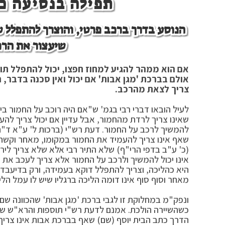
תפילה בנסיעה כש
הנוסע בדרך ברכב פרטי, והוצרך להתפלל 
שיעצור את הרכ
אם הוא ממהר להגיע למחוז חפצו, יכול להתפלל תוך
אולם בברכת 'מגן אבות' אם יכול ואין סכנה בדבר, 
צריך לצאת מהרכב.
לעיל הובאו דברי רבי בגמ' ש"אם היה רוכב על החמור בין 
שאינו צריך לרדת מהחמור, אבל עדיין אם יכול צריך להע
להמשיך לרכב על החמור. דעת רש"י (ברכות ל' ע"א ד"ה 
שאף אינו צריך להעמיד את החמור במקומו, מאחר וקשה בע
(כ' ע"ב בדפי הרי"ף) שלא התיר רבי אלא שלא צריך לי
אינו יכול להמשיך ולרכב על החמור אלא צריך לעכב את ה
היא כהליכה, וצריך להתפלל דוקא בעמידה, ורק בדיעבד ש
מאחר וסוף סוף אינו דומה הליכה ברגליו שיש לו עמל הלי
ונפק"מ במחלוקת זו לגבי ברכת 'מגן אבות' שהכוונה שם 
כשהשיירה הולכת. אמנם לדעת רש"י תוספות והרא"ש שט
הדרך כתב הבית יוסף (שם) שאף בברכת אבות אינו צריך ל