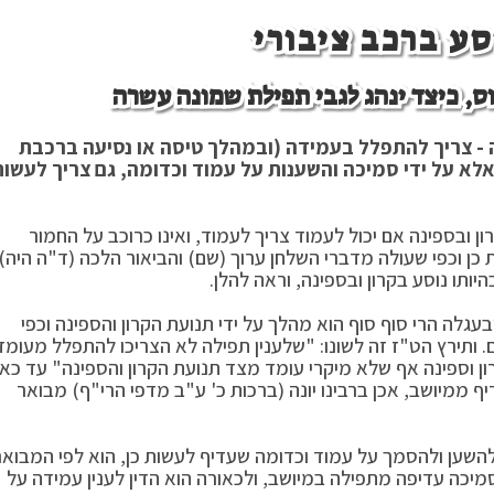
סע ברכב ציבורי
, כיצד ינהג לגבי תפילת שמונה עשרה
ה - צריך להתפלל בעמידה (ובמהלך טיסה או נסיעה ברכבת
אלא על ידי סמיכה והשענות על עמוד וכדומה, גם צריך לעשות
ון ובספינה אם יכול לעמוד צריך לעמוד, ואינו כרוכב על החמור
 כן וכפי שעולה מדברי השלחן ערוך (שם) והביאור הלכה (ד"ה היה).
יותו נוסע בקרון ובספינה, וראה להלן.
עגלה הרי סוף סוף הוא מהלך על ידי תנועת הקרון והספינה וכפי
 ותירץ הט"ז זה לשונו: "שלענין תפילה לא הצריכו להתפלל מעומד
ון וספינה אף שלא מיקרי עומד מצד תנועת הקרון והספינה" עד כאן
ף ממיושב, אכן ברבינו יונה (ברכות כ' ע"ב מדפי הרי"ף) מבואר
 להשען ולהסמך על עמוד וכדומה שעדיף לעשות כן, הוא לפי המבואר
יכה עדיפה מתפילה במיושב, ולכאורה הוא הדין לענין עמידה על