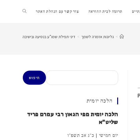
Toggle
יים
תרומה לבית ההוראה
צור קשר עם הנהלת האתר
website
>
גליונות אזמרה לשמך
>
דיני תפילת שמו”ע בנסיעה ובישיבה
search
חיפוש
חיפוש
הלכה יומית
הלכה יומית מפי הגאון רבי עמרם פריד
שליט"א
יום חמישי | כ"ג אב תשפ"ו