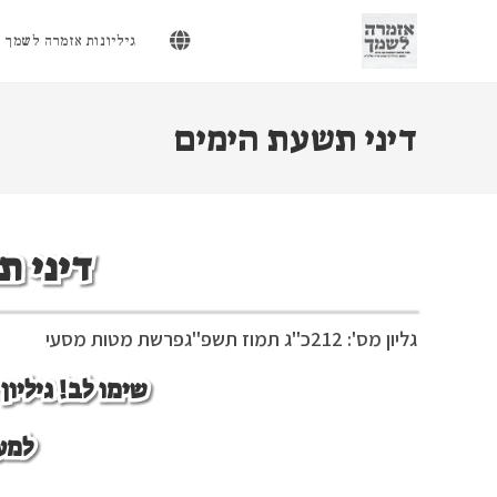
Ski
t
גיליונות אזמרה לשמך
conten
דיני תשעת הימים
דיני ת
גליון מס': 212
כ"ג תמוז תשפ"ג
פרשת מטות מסעי
שימו לב! גיליו
למע