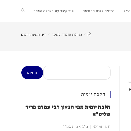
Toggle
יים
תרומה לבית ההוראה
צור קשר עם הנהלת האתר
website
>
גליונות אזמרה לשמך
>
דיני תשעת הימים
search
חיפוש
חיפוש
הלכה יומית
הלכה יומית מפי הגאון רבי עמרם פריד
שליט"א
יום חמישי | כ"ג אב תשפ"ו