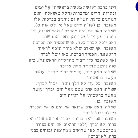
דיני ברכת "עושה מעשה בראשית" על ימים
ונהרות, הרים ומדברות (חלק ב)
שאלה: האם
הנוהגים כדעת השו"ע גם נוהגים בברכות אלו.
תשובה: כן (שו"ת חיים שאל סי' לט אות ט).
שאלה: ראה את הים מהרכב / מהאוטובוס, ואז
הוסתר מעיניו למשך זמן, ואז ראהו שוב.
האם יוכל לברך כעת, או שהפסיד את הברכה.
תשובה: אף שאדם שלא בירך תיכף לראייה
הראשונה, הפסיד הברכה, כאן יוכל לברך
[אף כשעבר כדי דיבור מהראייה הראשונה], כיון
שזה נחשב לראייה אחת ארוכה.
שאלה: הגיע לים, עד מתי יכול לברך "עושה
מעשה בראשית".
תשובה: כל עוד לא הלך וחזר – יכול לברך.
שאלה: האם אדם שטס מעל הים, יברך 'עושה
מעשה בראשית' על ראיית הים.
תשובה: כן.
שאלה: האם אדם שרואה את הים או את הכנרת
בלילה יכול לברך.
תשובה: אם רואה ברור – יברך, אך אם אינו רואה
ברור, לא יברך [ולכן הרואים את הים בצורה
מטושטשת כפי שרואים ממקומות גבוהים בבני
ברק, לא יברכו].