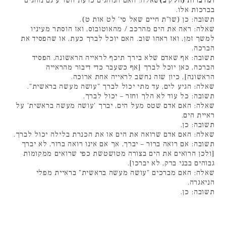
ומדברות (חלק ב)
שאלה: האם הנוהגים כדעת השו"ע גם נוהגים
בברכות אלו.
תשובה: כן (שו"ת חיים שאל סי' לט אות ט).
שאלה: ראה את הים מהרכב / מהאוטובוס, ואז הוסתר מעיניו
למשך זמן, ואז ראהו שוב. האם יוכל לברך כעת, או שהפסיד את
הברכה.
תשובה: אף שאדם שלא בירך תיכף לראייה הראשונה, הפסיד
הברכה, כאן יוכל לברך [אף כשעבר כדי דיבור מהראייה
הראשונה], כיון שזה נחשב לראייה אחת ארוכה.
שאלה: הגיע לים, עד מתי יכול לברך "עושה מעשה בראשית".
תשובה: כל עוד לא הלך וחזר – יכול לברך.
שאלה: האם אדם שטס מעל הים, יברך 'עושה מעשה בראשית' על
ראיית הים.
תשובה: כן.
שאלה: האם אדם שרואה את הים או את הכנרת בלילה יכול לברך.
תשובה: אם רואה ברור – יברך, אך אם אינו רואה ברור, לא יברך
[ולכן הרואים את הים בצורה מטושטשת כפי שרואים ממקומות
גבוהים בבני ברק, לא יברכו].
שאלה: האם מברכים "עושה מעשה בראשית" בראיית מפלי
הניאגרה.
תשובה: כן.