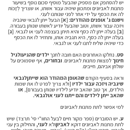
יש להסתפק אם מספיק שהבעל מוסיף סכום נוסף בשיעור
מתנות לאביונים ומתכוון שיהיה עבור אשתו, או שצריך לְזַכּוֹת
לה את הכסף על ידי אחר לפני שנותנו לעני.
וישנם ג' אופנים מהודרים:
[
א
] הבעל ייתן לגבאי שיגביה
ויזכה עבור אשתו, וטוב שהבעל יודיע לאשתו שנותן בעבורה.
[
ב
] בעלה ייתן לה כסף והיא תיתן בעצמה לעני או לגבאי. [
ג
]
בעלה ייתן לה כסף, היא תגביה אותו, ותחזיר לו את הכסף
כדי שיהיה שליח לתנו לעני או לגבאי.
סט.
נחלקו האחרונים האם חובה לחנך
ילדים שהגיעו
לגיל
חינוך
למצוות מתנות לאביונים.
ובחורים,
אף שסמוכים על
שולחן אביהם, חייבים.
וראה בסעיף הקודם
שהאופן המהודר הוא שייתן
לגבאי
שיגביה ויזכה עבור ילדיו
[ולא צריך לפרט לו את שמות
הילדים, אך טוב שהאב יודיע לילדיו שנותן בעבורם],
או
שהאב ייתן לילדים והם ייתנו לעני או
לגבאי.
למי אפשר לתת מתנות לאביונים
ע.
יש הסוברים (ספר מקור חיים לבעל החוו"י סי' תרצד) שיש
לתת מתנות לאביונים דוקא
לאביון
ולא
לעני,
והחילוק בין עני