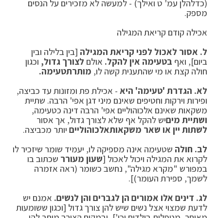
(כדלהלן עמ' ט ואילך) - למעשה לא מזכירים על הנסים
מספק.
אכילה קודם קריאת המגילה
ל.
אסור לאכול לפני קריאת המגילה
[בין בלילה ובין
ביום], ואף
בטעימה אין להקל.
אולם
לצורך גדול,
וכגון
חולה קצת או מי שהתענית קשה לו,
מותרת
טעימה.
לא.
הגדרת 'טעימה' היא
- אכילת פת ומזונות עד כביצה,
ופירות וירקות וחטיפים שאינם מיני דגן אפי' הרבה. שתיית
משקאות שאינם אלכוהוליים אפי' הרבה דינה כטעימה,
ושתיית מים
יש להקל אף שלא לצורך גדול, אך אסור
לשתות יין או שאר משקאות
אלכוהוליים
יותר מכביצה.
לב.
חולה
שטעימה אינה מספיקה לו, יעמיד שומר שיזכיר לו
לקרוא את המגילה ויכול לאכול [
שעון מעורר
שכתוב בו
במפורש "מקרא מגילה", נחשב כשומר (ראה אזמרה
לשמך, ספירת העומר)].
לג. דינים אלו אמורים הן לגברים והן לנשים.
אמנם יש
לדעת שמצוי אצל נשים שיש להן צורך גדול [וכגון ששומעות
מאוחר, מטפלות בילדים וכו'], ובמקום הצורך מותר להן