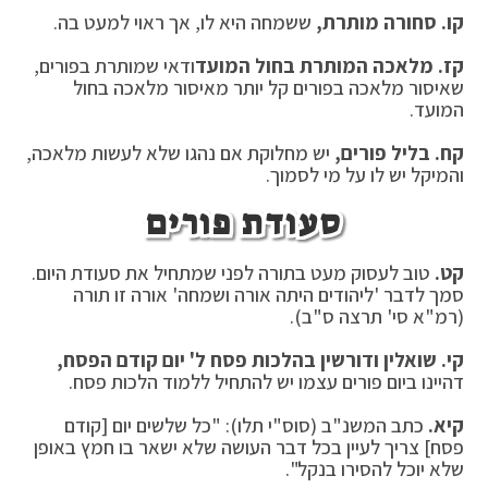
קו.
סחורה מותרת,
ששמחה היא לו, אך ראוי למעט בה.
קז.
מלאכה המותרת בחול המועד
ודאי שמותרת בפורים,
שאיסור מלאכה בפורים קל יותר מאיסור מלאכה בחול
המועד.
קח.
בליל פורים,
יש מחלוקת אם נהגו שלא לעשות מלאכה,
והמיקל יש לו על מי לסמוך.
סעודת פורים
קט.
טוב לעסוק מעט בתורה לפני שמתחיל את סעודת היום.
סמך לדבר 'ליהודים היתה אורה ושמחה' אורה זו תורה
(רמ"א סי' תרצה ס"ב).
קי. שואלין ודורשין בהלכות פסח ל' יום קודם הפסח,
דהיינו ביום פורים עצמו יש להתחיל ללמוד הלכות פסח.
קיא.
כתב המשנ"ב (סוס"י תלו): "כל שלשים יום [קודם
פסח] צריך לעיין בכל דבר העושה שלא ישאר בו חמץ באופן
שלא יוכל להסירו בנקל".