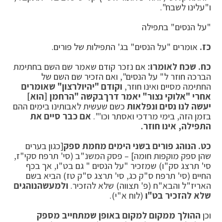
ו"עלינו לשבח".
"על הנסים" בתפילה
כז.
אומרים "על הנסים" בג' התפילות של פורים.
כח.
שכח לאומרו:
אם נזכר קודם שאמר שם השם בחתימת
הברכה חוזר ל" על הנסים", ואם הזכיר שם השם של
החתימה מסיים ואינו חוזר,
וקודם "יהיו
לרצון" שאומרים
אחרי "אלוקי נצור" יאמר דרך
בקשה "הרחמן [הוא]
יעשה לנו נסים ונפלאות
כשם שעשית לאבותינו בימים ההם
בזמן הזה, בימי מרדכי ואסתר וכו'".
אם כבר סיים את
התפילה, אינו חוזר.
כט.
הנוהג פורים בשני הימים מחמת ספק
[כגון בערים
שהן ספק מוקפות חומה] – פסק המשנ"ב (סי' תרפח סקי"ז,
סי' תרצג סק"ו) שמזכיר "על הנסים " גם בט"ו, אך בכף
החיים (סי' תרפח ס"ק כג, סי' תרצג ס"ק טז) הביא בשם
האריז"ל והבא"ח (פ' תצווה) שלא להזכיר.
ולמעשה
נוהגים
שלא להזכיר בט"ו
(לוח א"י).
וכן
ההולך ממקום למקום באופן שמתחייב מספק