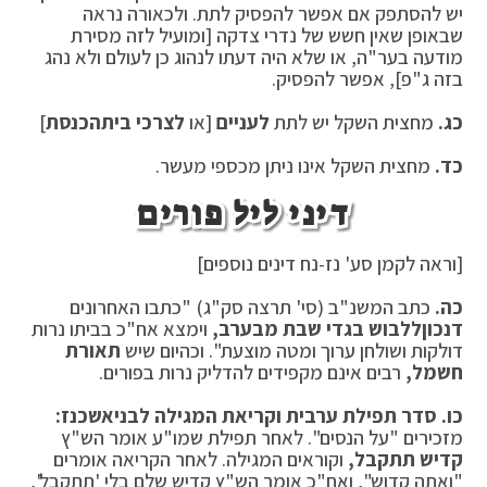
יש להסתפק אם אפשר להפסיק לתת. ולכאורה נראה
שבאופן שאין חשש של נדרי צדקה [ומועיל לזה מסירת
מודעה בער"ה, או שלא היה דעתו לנהוג כן לעולם ולא נהג
בזה ג"פ], אפשר להפסיק.
כג.
מחצית השקל יש לתת
לעניים
[או
לצרכי בית
הכנסת
]
כד.
מחצית השקל אינו ניתן מכספי מעשר.
דיני ליל פורים
[וראה לקמן סע' נז-נח דינים נוספים]
כה.
כתב המשנ"ב (סי' תרצה סק"ג) "כתבו האחרונים
דנכון
ללבוש בגדי שבת מבערב,
וימצא אח"כ בביתו נרות
דולקות ושולחן ערוך ומטה מוצעת". וכהיום שיש
תאורת
חשמל,
רבים אינם מקפידים להדליק נרות בפורים.
כו.
סדר תפילת ערבית וקריאת המגילה לבני
אשכנז:
מזכירים "על הנסים". לאחר תפילת שמו"ע אומר הש"ץ
קדיש תתקבל,
וקוראים המגילה. לאחר הקריאה אומרים
"ואתה קדוש", ואח"כ אומר הש"ץ קדיש שלם בלי 'תתקבל',