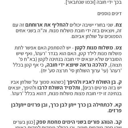
בכך ידי חובה [וכמו שנתבאר].
דינים נוספים
צח.
שני בחורי ישיבה יכולים
להחליף את ארוחתם
זה עם
זה, ויוצאים בזה ידי חובת משלוח מנות. וה"ה בשני אחים
הסמוכים על שולחן אביהם.
צט. משלוח מנות לקטן
- יש להסתפק האם אפשר לתת
משלוח מנות לילד קטן, האם הוא בגדר 'רעהו', ואף שיש
הסוברים שלא יוצאים ידי חובה בנתינה לקטן (בא"ח פ'
תצוה),
להלכה נראה שיוצא ידי חובה,
כי אף קטן בכלל
'רעהו' (עי' ערוך השולחן סי' תרצה סע' יח).
ק.
בן השולח לאביו ולהיפך
[כשהוא סמוך על שולחן אביו
יש בזה פרטים רבים],
ותלמיד השולח לרבו
ולהיפך, יוצאים
בנתינה זו ידי חובת מצות משלוח מנות, דהוא בכלל 'רעהו'.
קא.
לכתחילה בן כרך ייתן לבן כרך, ובן פרזים ייתן
לבן
פרזים.
קב.
הנוהג פורים בשני הימים מחמת ספק
[כגון בערים
שהן ספק מוקפות חומה, וכן בהולך ממקום למקום באופן