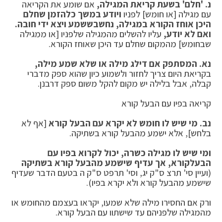
נ.
'חלם' בשעת קריאת המגילה,
אם שומע את הקריאה
עם מגילה [או חומש] לפניו
ויודע במשך כל
הזמן שחלם
היכן אוחז הקורא במגילה, נחשב
ששמע ויצא ידי חובה.
ואם לא יודע,
עליו להשלים מהמגילה שלפניו [או ממגילה
שבחומש] מהמקום שחלם עד היכן שאוחז הקורא.
נא.
המסתפק אם דילג מילה או שלא שמע מילה,
בקריאת היום צריך לחזור ולשמוע כיון שהוא ספק מדברי
קבלה, אבל בלילה יש מקום להקל משום ספק דרבנן.
קריאה בפיו עם הבעל קורא
נב. מי שיש לו חומש לא יקרא עם הבעל קורא
[אף לא
בלחש], אלא ישמע מהבעל קורא בשתיקה.
ומי שיש לו מגילה כשרה, יכול לקרוא בפיו עם
הבעל
קורא, אך עדיף שישמע מהבעל קורא בשתיקה
(ועיין סי' תרצ ס"ק יג, וסי' תרפט ס"ק ה בטעם הדבר שעדיף
שישמע מהבעל קורא ולא יקרא בפיו).
ורק אם החסירו מילה שלא שמעו, יקראו בעצמם מהחומש או
מהמגילה שלפניהם עד שישתוו עם הבעל קורא.