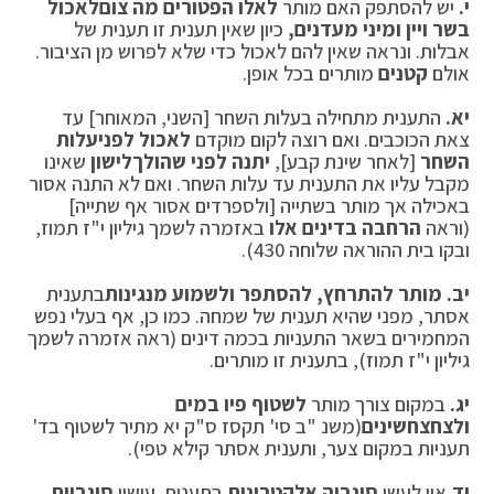
י.
יש להסתפק האם מותר
לאלו הפטורים מה צום
לאכול
בשר ויין ומיני מעדנים,
כיון שאין תענית זו תענית של
אבלות. ונראה שאין להם לאכול כדי שלא לפרוש מן הציבור.
אולם
קטנים
מותרים בכל אופן.
יא.
התענית מתחילה בעלות השחר [השני, המאוחר] עד
צאת הכוכבים. ואם רוצה לקום מוקדם
לאכול לפני
עלות
השחר
[לאחר שינת קבע],
יתנה לפני שהולך
לישון
שאינו
מקבל עליו את התענית עד עלות השחר. ואם לא התנה אסור
באכילה אך מותר בשתייה [ולספרדים אסור אף שתייה]
(וראה
הרחבה בדינים אלו
באזמרה לשמך גיליון י"ז תמוז,
ובקו בית ההוראה שלוחה 430).
יב.
מותר להתרחץ, להסתפר ולשמוע מנגינות
בתענית
אסתר, מפני שהיא תענית של שמחה. כמו כן, אף בעלי נפש
המחמירים בשאר התעניות בכמה דינים (ראה אזמרה לשמך
גיליון י"ז תמוז), בתענית זו מותרים.
יג.
במקום צורך מותר
לשטוף פיו במים
ולצחצח
שינים
(משנ "ב סי' תקסז ס"ק יא מתיר לשטוף בד'
תעניות במקום צער, ותענית אסתר קילא טפי).
יד.
אין לעשן
סיגריה אלקטרונית
בתענית. עישון
סיגריות