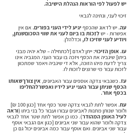
יש לפעול לפי הוראות הנהלת הישיבה.
זיכוי לעני, ונתינה לגבאי
עה.
יש לדאוג שהכסף
יגיע לידי העני בפורים.
אם אין
אפשרות - יש
לְזַכּוֹת בו ביום לעני את שווי הסכום
שנתן,
ויודיע לעני שזיכו לו,
וכדלהלן.
עו.
אופן הזיכוי:
ייתן לאדם [לכתחילה – שלא יהיה מבני
ביתו] שיגביה את הכסף ויזכה בו עבור העני. המגביה אינו
צריך לדעת מיהו הזוכה, אלא די שיגביה ויאמר שמתכוון
לזכות עבור מי שרוצים לזכות לו.
עז.
כשגבאי צדקה אוספים עבור האביונים,
אין צורך
שאותו
הכסף שניתן עבור העני יגיע לידיו ואפשר
להחליפו
בכסף אחר.
עח.
אפשר לתת לגבאי צדקה שטר כסף אחד [כגון 100 ₪]
ולומר שנותן מתנות לאביונים עבורו ועבור כל בני ביתו (
וראה
לעיל האופן המהודר
). כמו כן אפשר לתת שטר אחד לגבאי
צדקה ולומר שהוא עבור שני אביונים [כגון אם הגבאי אוסף
עבור שני אביונים. ואם אוסף עבור כמה אביונים יכול גם כן