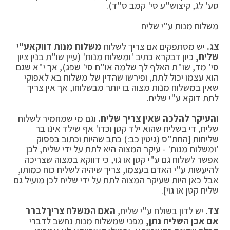
סע' לג, קיצוש"ע סי' קמב ס"ד).
משלוח מנות ע"י שליח
צג.
יש מסתפקים אם צריך לשלוח
משלוח מנות דווקא
ע"י
שליח,
כיון דבקרא כתיב 'ומשלוח מנות' (עיין שו"ת בנין ציון
סי' מד, שו"ת האלף לך שלמה או"ח סי' שפג), אך י"א שגם
הוא עצמו יכול לתת, ופירשו שהדין של משלוח בא לאפוקי
שאין במשלוח מנות מצוה בו יותר מבשלוחו, אך אין צריך
לתת דוקא ע"י שליח.
והעיקר להלכה שאין צריך שליח.
וגם מי שמחמיר לשלוח
שליח, די בשליח שהוא ילד קטן וכדו' אף שילד אינו בר
שליחות [החת"ס (גיטין כב:) כתב שהיות וכתוב בפסוק
'ומשלוח מנות' - עיקר המצוה היא לתת על ידי שליח, לכן
אפשר לשלוח גם ע"י קטן או גוי, כי דווקא במצוה שצריכה
להיעשות ע"י האדם בעצמו, צריך שיהיה לשליח כוח כמותו,
אבל כאן היות שעיקר המצוה לתת על ידי שליח לכן מועיל גם
שליח קטן או גוי].
צד.
יש לדון בשולח ע"י שליח,
האם המשלח צריך
לברר
אם אכן השליח נתן,
מפני שמשלוח מנות נחשב לדברי