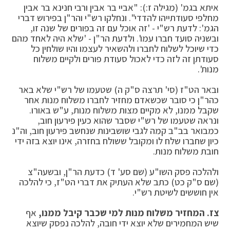
איתא בגמ' (מגילה ז:): "אביי בר אבין ורבי חנינא בר אבין
מחלפי סעודתייהו להדדי". ונחלקו רש"י והר"ן בפירוש דברי
הגמ': לדעת רש"י - 'זה אוכל עם זה בפורים של שנה זו,
ובשניה סועד חברו עמו'. ולדעת הר"ן - 'שלא היה לאחד מהם
כדי שיוכל לשלוח לחברו ולהשאיר לעצמו והיו שולחין כל
סעודתן זה לזה כדי לאכול סעודת פורים ולקיים משלוח
מנות'.
ובאר הט"ז (סי' תרצה ס"ק ה) שטעמו של רש"י שלא באר
כהר"ן כי סובר שכשאדם מחזיר לחברו משלוח מנות אחר
שקבל ממנו, לא מקיים מצות משלוח מנות, ע"ש באורו.
ונראה שטעמו של רש"י שסבר שהוא כעין פירעון חוב,
כמבואר בב"ב קמה לגבי שושבינות שנחשב פירעון חוב, וה"נ
כיון שחברו שלח לו ומקובל ששולח בחזרה, אינו יוצא בזה ידי
חובת משלוח מנות.
ולהלכה פסק השו"ע (שם סע' ד) כדעת הר"ן, ובשעה"צ
(שם ס"ק כט) כתב שלא העתיק את דברי הט"ז, כי להלכה
אין חוששים לשיטת רש"י.
צז.
המחזיר משלוח מנות למי שכבר קיבל ממנו,
אף
שיש המחמירים שלא יוצא ידי חובה, להלכה נפסק שיוצא