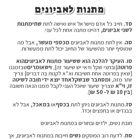
מתנות לאביונים
סד.
חייב כל אדם מישראל איש ואישה לתת
שתי
מתנות
לשני אביונים,
דהיינו מתנה אחת לכל עני.
סה.
אין לתת מתנות לאביונים
מכספי מעשר,
אבל מה
שמוסיף יותר מהשיעור של החיוב יכול לתת ממעשרות.
סו.
העיקר להלכה הוא ששיעור מתנות לאביונים
הוא
פרוטה
[ובחצי שקל ודאי יש שיעור זה],
ויש
אומרים
שבזמננו
[שאין בפרוטה אחת חשיבות וא"א לקנות בה דברים] צריך
יותר מזה,
ומסתבר שבשקל
אחד יוצא ידי חובה לשיטה
זו, וי"א
שצריך שיעור שיוכל העני לקבל ממנו הנאה חשובה
[
בין 10 ₪ ל- 50 ₪
].
סז.
מתנות לאביונים ניתן לתת
בכסף
או
במאכל,
אבל לא
בבגדים או בחפצים וכדו'.
חובת נשים, ילדים ובחורים במתנות לאביונים
סח.
לדעת רוב הפוסקים
נשים
חייבות במתנות לאביונים, אך