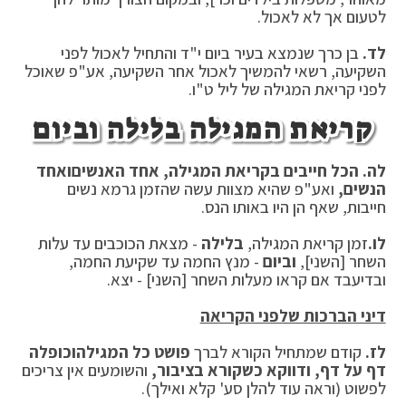
לטעום אך לא לאכול.
לד.
בן כרך שנמצא בעיר ביום י"ד והתחיל לאכול לפני
השקיעה, רשאי להמשיך לאכול אחר השקיעה, אע"פ שאוכל
לפני קריאת המגילה של ליל ט"ו.
קריאת המגילה בלילה וביום
לה.
הכל חייבים בקריאת המגילה, אחד האנשים
ואחד
הנשים,
ואע"פ שהיא מצוות עשה שהזמן גרמא נשים
חייבות, שאף הן היו באותו הנס.
לו.
זמן קריאת המגילה,
בלילה
- מצאת הכוכבים עד עלות
השחר [השני],
וביום
- מנץ החמה עד שקיעת החמה,
ובדיעבד אם קראו מעלות השחר [השני] - יצא.
דיני הברכות שלפני הקריאה
לז.
קודם שמתחיל הקורא לברך
פושט כל המגילה
וכופלה
דף על דף, ודווקא כשקורא בציבור,
והשומעים אין צריכים
לפשוט (וראה עוד להלן סע' קלא ואילך).