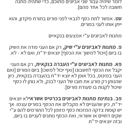
לומר שיהיה עבור שני אביונים מתוכם, כדי שתהיה מתנה
חשובה לכל אחד מהם].
עט.
אפשר לתת כסף לגבאי לפני פורים בתורת פיקדון, והוא
ייתן אותו לעני בפורים.
מתנות לאביונים ע"י אמצעים בנקאיים
פ.
מתנות לאביונים ע"י שיק,
רק אם העני פודה את השיק
בו ביום [ויכול למשוך את הכסף] יוצאים יד"ח, ואם לא - לא.
פא.
מתנות לאביונים ע"י העברה בנקאית,
רק אם העני
יקבל את הכסף לחשבונו [ואף יכול למשכו] ביום הפורים [ואם
העני במינוס, בכל אופן לא יוצא יד"ח בהעברה בנקאית, כיון
שהנותן רק פורע את חובו של העני לבנק, ולא נותן לו כסף
שיכול לקנות בו סעודת פורים].
פב.
בנתינת מתנות לאביונים בכרטיס אשראי
לא יוצאים
יד"ח, כיון שהעניים לא מקבלים את הכסף בפורים עצמו. אך
יש קופות צדקה המזכות כסף מזומן לכל התורמים להם ע"י
שקים דחויים או אשראי, ואת הכסף נותנים לעניים בו ביום,
ובזה יוצאים יד"ח.