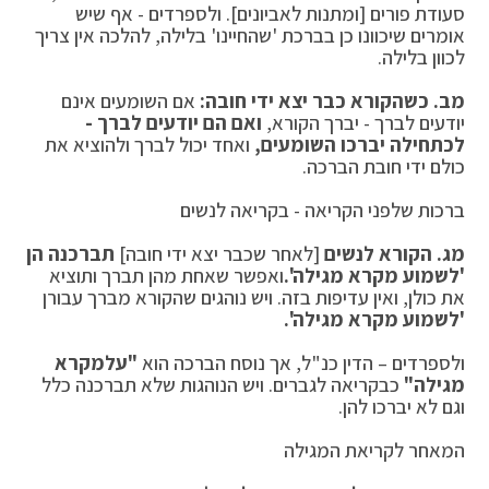
סעודת פורים [ומתנות לאביונים]. ולספרדים - אף שיש
אומרים שיכוונו כן בברכת 'שהחיינו' בלילה, להלכה אין צריך
לכוון בלילה.
מב.
כשהקורא כבר יצא ידי חובה:
אם השומעים אינם
יודעים לברך - יברך הקורא,
ואם הם יודעים לברך -
לכתחילה יברכו השומעים,
ואחד יכול לברך ולהוציא את
כולם ידי חובת הברכה.
ברכות שלפני הקריאה - בקריאה לנשים
מג.
הקורא לנשים
[לאחר שכבר יצא ידי חובה]
תברכנה הן
'לשמוע מקרא מגילה'.
ואפשר שאחת מהן תברך ותוציא
את כולן, ואין עדיפות בזה. ויש נוהגים שהקורא מברך עבורן
'לשמוע מקרא מגילה'.
ולספרדים – הדין כנ"ל, אך נוסח הברכה הוא
"על
מקרא
מגילה"
כבקריאה לגברים. ויש הנוהגות שלא תברכנה כלל
וגם לא יברכו להן.
המאחר לקריאת המגילה