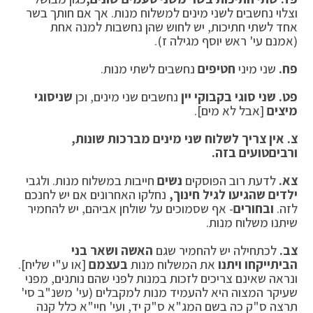
וצלוי נחשבים לשני מינים למשלוח מנות. אך אם חותך בשר
אחד לשתי חתיכות, יש לחוש שהן נחשבות למנה אחת
(אמנם עי' ראש יוסף מגילה ז).
פח.
שני מיני
חטיפים
נחשבים לשתי מנות.
פט.
שני סוגי בקבוקי יין
נחשבים שני מינים, וכן
שני
סוגי
מיצים
[אבל לא מים].
צ.
אין צריך לשלוח שני מינים מברכות שונות,
ורבים
טועים בזה.
צא.
לדעת רוב הפוסקים
נשים
חייבות במשלוח מנות. ולגבי
ילדים שהגיעו לגיל חינוך,
נחלקו האחרונים אם יש לחנכם
לזה.
ובחורים
- אף שסמוכים על שולחן אביהם, יש להחמיר
שיתנו משלוח מנות.
צב.
לכתחילה יש להחמיר שגם
האשה ושאר בני
הבית
ייקחו ויתנו
את המשלוח מנות
בעצמם
[או ע"י שליח].
ונראה שאינם צריכים לזכות במנות לפני שהם נותנים, מפני
שעיקר המצוה היא להעמיד מנות למקבלים (עי' משנ"ב סי'
תרצה ס"ק כה בשם המג"א ס"ק יד, ועי' חיי"א כלל קנה