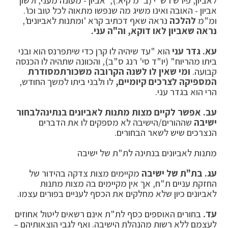
לאביון, פירש רש"י (ב"מ קיא:), 'אביון - מעונה מעני, ולשון
אביון - האובה ואינו משיג מה שנפשו מתאוה לכל טוב וכו'.
ומ"מ
להלכה
נראה שאף דכתיב קרא 'ומתנות לאביונים',
נראה שאביון לאו דוקא, וה"ה עני.
עא.
גדר עני
הוא "עד שיהיה לו קרן כדי שיתפרנס הוא ובני
ביתו מהריוח" (יו"ד סי' רנג ס"ב), והכוונה שתהיה לו הכנסה
קבועה.
ומי שאין לו לשנה הקרובה משכורת
מסודרת
המספיקה לצרכים קיומיים,
לו ולבני ביתו למשך החודש,
הרי הוא בגדר עני.
עב.
אפשר לקיים מצות מתנות לאביונים בנתינה
לבחור
ישיבה
שההורים/הישיבה לא מספקים לו את הדברים
הנצרכים שיש לשאר הבחורים.
מתנות לאביונים בנתינה לת"ת של ישיבה
עג.
בת"ת של ישיבה
מקיימים מצות צדקה בהידור של
החזקת עניים ת"ח, אך אין מקיימים בה מצות מתנות
לאביונים כיון שלא מחלקים את הכסף לעניים בפורים עצמו.
עד.
בחורים האוספים כסף לת"ת אינם רשאים ליטול אחוזים
לעצמם ללא רשות מהנהלת הישיבה. ואף לגבי הוצאותיהם –