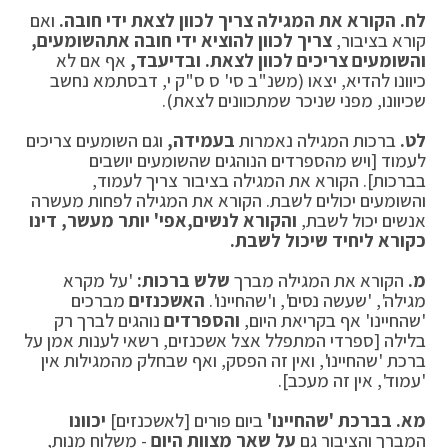
לח.
הקורא את המגילה צריך לכוון לצאת ידי חובה.
ואם
קורא בציבור,
צריך לכוון להוציא ידי חובה את
השומעים,
והשומעים צריכים לכוון לצאת.
ובדיעבד,
אף אם לא
כיוונו להדיא, יצאו (משנ"ב סי' ס ס"ק י, דבסתמא נחשב
שכיוונו, מפני שניכר שמתכוונים לצאת).
לט.
ברכות המגילה נאמרות
בעמידה,
וגם השומעים צריכים
לעמוד [ויש מהספרדים הנוהגים שהשומעים יושבים
בברכות]. הקורא את המגילה בציבור צריך לעמוד,
והשומעים יכולים לשבת. הקורא את המגילה לפחות מעשרה
אנשים יכול לשבת,
והקורא לנשים,
אפי' יותר מעשר, דינו
כקורא ליחיד שיכול לשבת.
מ.
הקורא את המגילה מברך
שלש ברכות:
'על מקרא
מגילה', 'שעשה נסים', ו'שהחיינו'.
האשכנזים
מברכים
'שהחיינו' אף בקריאת היום,
והספרדים
נוהגים לברך רק
בלילה [ספרדי המתפלל אצל אשכנזים, רשאי לענות אמן על
ברכת 'שהחיינו', ואין זה הפסק, ואף שבחלק מהמגילות אין
'עמוד', אין זה מעכב].
מא.
בברכת 'שהחיינו'
ביום פורים [לאשכנזים]
יכוונו
המברך והציבור גם
על שאר מצוות היום
- משלוח מנות,