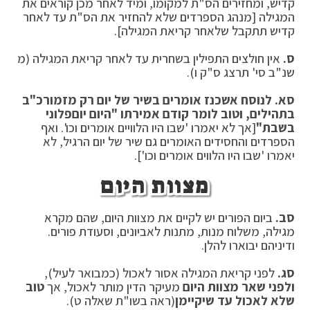
קדיש, ומחזירים הס"ת למקומו, ומיד לאחר מכן קוראים את
המגילה [מנהג הספרדים שלא להחזיר את הס"ת עד לאחר
קדיש תתקבל שלאחר קריאת המגילה].
ס.
אין חולצים התפילין בשחרית עד לאחר קריאת המגילה (מ
שנ"ב סי' תרצג ס"ק ו).
סא. לנוסח אשכנז אומרים בשיר של יום רק מזמור
כ"ב
בתהילים, וטוב לומר קודם אמירתו "היום יום
פלוני
בשבת"
[אך לא יאמרו 'שבו היו הלוויים אומרים וכו'. ואף
הספרדים והחסידים האומרים גם שיר של יום הרגיל, לא
יאמרו 'שבו היו הלווים אומרים וכו'].
מצוות היום
סב.
ביום הפורים יש לקיים את מצוות היום, שהם מקרא
מגילה, משלוח מנות, מתנות לאביונים, וסעודת פורים.
ודיניהם יבוארו להלן.
סג.
לפני קריאת המגילה אסור לאכול (כמבואר לעיל),
ולפני שאר מצוות היום
מעיקר הדין מותר לאכול, אך
טוב
שלא לאכול עד שיקיימן
(ראה בשו"ת שאלה ט).