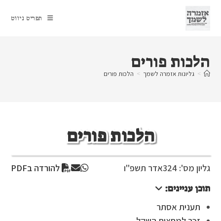
Ski
t
תפריט ניווט
conten
הלכות פורים
>
גליונות אזמרה לשמך
>
הלכות פורים
הלכות פורים
גליון מס': 324
אדר תשפ"ו
להורדה בPDF
תוכן עניינים:
תענית אסתר
זכר למחצית השקל