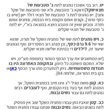
יט.
רוב בני אשכנז נוהגים לתת
ג' מטבעות של
חצאי
שקל
[ודווקא ג' מטבעות, ולא שני מטבעות של שקל
וחצי]. יש נוהגים לתת ג' מטבעות של חצאי דולר ישן [שיש בו
כסף טהור], וקונים אותם מקופת בית הכנסת, ונותנים אותם
חזרה. ומכיוון שאין זה מטבע היוצא בהוצאה בא"י, יש לתת
ג' מטבעות של חצאי שקלים.
כ.
ויש נוהגים
לתת שווי של מחצית השקל של תורה, שהוא
שווי של
9.6 גרם כסף,
וכן מנהג רוב הספרדים. ואף הנוהגים
שיעור זה,
לילדים
די בנתינת שלשה חצאי שקלים.
[יש המחשבים את ערך הכסף הטהור בתוספת מע"מ, ויש
שלא. הסכום משתנה כל הזמן,
ובתקופה האחרונה היו בו
תנודות משמעותיות.
ניתן להתעדכן מהו ערך הכסף
כאן
או
בקו בית ההוראה, שלוחה 84].
כא.
קטן
פחות מגיל י"ג אינו חייב במחצית השקל, אך
המנהג לתת אף בעד בניו הקטנים, ואף
לעוברים
. רבים
נוהגים לתת גם עבור
נשים ובנות.
כב.
קטן
שאביו נתן עבורו מחצית השקל שוב אין מפסיק
לתת בשנים הבאות.
נשים ובנות
שנתנו עבורן מחצית השקל