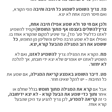
מז.
צריך השומע לשמוע כל תיבה ותיבה
מפי הקורא,
ואם חיסר תיבה אחת לא יצא.
ולכן אם חי סר ולא שמע אפילו תיבה אחת,
צריך
להשלים בעצמו אף מתוך החומש
[ויקפיד להשמיע
לאזנו כדלעיל סע' מד], עד שיגיע למקום שהקורא אוחז בו.
ואפילו אם לא שמע הרבה מילים והשלימן מן החומש,
כל
ששמע את רוב המגילה מהבעל קורא,
יצא.
מח.
הקורא את המגילה צריך
להשמיע לאזנו,
ואם לא
השמיע לאוזנו יש אומרים שלא יצא ידי חובתו, אך להלכה
לא יחזור.
מט. דיבר השומע באמצע קריאת המגילה,
אם שמע את
כל התיבות – יש להקל שאינו חוזר.
אבל אם
קרא את המגילה מתוך חומש
בגלל שחלם או
איחר
ותוך כדי שמע את הבעל קורא - לא יצא ידי
חובה,
כי זה
קריאה למפרע,
לכן צריך להגיע עד היכן שהבעל
קורא אוחז.