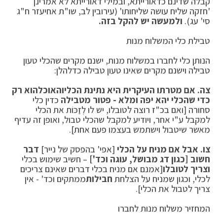
קבלה שדינם כדאורייתא, ובמילי דאורייתא לא אמרינן
'חזקה שליח עושה שליחותו' (עירובין לב, שו"ת אחיעזר ח"ג
סי' עג).
ולמעשה יש להקל בזה.
טבילת כלי המשלוח מנות
הנותן כלי לחברו במשלוח מנות, ישנם מקרים שהכלי טעון
טבילה וישנם מקרים שאינו טעון טבילה כדלהלן:
צה.
אם מטרתו העיקרית היא נתינת הכלי
והאוכל
הוא רק
כדי שהכלי יהא יפה ומלא - פטור מטבילה
כדין כלי
סחורה [ואם בכ"ז רוצה לטובלו, יש לו לְזַכּוֹת את הכלי
למקבל ע"י אחר, ויודיע למקבל שהכלי טבול, ואופן זה עדיף
מאשר שיטבול וישתמש בעצמו פעם אחת].
צו.
אבל אם מניח על הכלי
[אפי' בהפסק של נייר]
דבר
חשוב [כגון דג מבושל, עוגה וכד']
– חשיב שימוש בכלי
וצריך לטובלו
[אמנם אם מניח בכלי דברים שאינם צריכים
לכלי, וכגון שמניח על הצלחת
חבילות
ממתקים וכד' - אין
צריך לטבול את הכלי].
המחזיר משלוח מנות לחברו