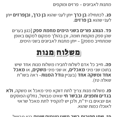
מתנות לאביונים – פרזים ומוקפים
פג.
לכתחילה
בן כרך
ייתן לעני שהוא
בן כרך,
ובן
פרזים
ייתן
לעני שהוא
בן פרזים.
פד.
הנוהג פורים בשני הימים מחמת ספק
[כגון בערים
שהן ספק מוקפות חומה, וכן בהולך ממקום למקום באופן
שמתחייב מספק] – ייתן מתנות לאביונים בשני הימים.
משלוח מנות
פה.
חייב כל אדם לשלוח לחבירו משלוח מנות אחד שיש
בתוכו שני מיני
מאכלים,
או שני מיני
משקים,
או
מאכל
אחד ומשקה אחד
(בעניין
גודל המנות
– ראה בשו"ת
שאלה טז).
פו.
משלוח מנות צריך לתת דווקא מיני מאכל או משקה,
ולא
בגדים וחפצים.
ובבשר חי
שאינו מבושל, נחלקו הפוסקים
אם יוצאים בו יד"ח, ולכן יש להקפיד לתת מאכל שראוי
לאוכלו כמות שהוא.
פז.
שתי חתיכות בשר משני טעמים שונים,
כגון מבושל