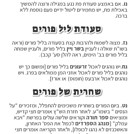
נו.
אם באמצע סעודת פת נגע במגילה ורוצה להמשיך
באכילת פת, יש מחמירים ליטול ידיים פעם נוספת ללא
ברכה.
סעודת ליל פורים
נז.
מצוה לשמוח ולהרבות קצת בסעודה בליל פורים (וראה
בשו"ת שאלה ו לעניין
בשר ויין
בליל פורים, ולעניין שמחה
בליל פורים בב' הימים, ראה להלן סע' קכב).
נח.
יש נוהגים לאכול
זרעונים
בליל פורים [ומשום כך יש
נוהגים בליל פורים לאכול אוזני המן ממולאים בפרג. ויש
נוהגים לאכול ארבעס (חומוס) או אורז].
שחרית של פורים
נט.
ביום הפורים בשחרית משכימים להתפלל, ומזכירים "על
הנסים " בשמו"ע. לאחר חזרת הש"ץ אומרים חצי קדיש,
ומוציאים
ספר תורה
וקוראים שלשה עולים בפרשת "ויבא
עמלק" [
מנהג הספרדים
לכפול את הפס' האחרון,
והאשכנזים לא נהגו לכופלו], ולאחר הקריאה אומרים חצי