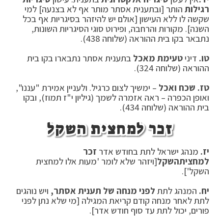
רגילות
הותר [ובתענית אסתר מותר אף לא בצנעה] למי
שקשה לו ללא העישון [אולם יש להיזהר בסיגריות אף בכל
השנה]. מקורות והרחבה, ופירוט סוגי הסיגריות השונות,
נתבאר בקו בית ההוראה (שלוחה 438).
טו.
דיני
טעימת מאכל
בתענית אסתר נתבארו בקו בית
ההוראה (שלוחה 324).
טז.
שכח ואכל
– ימשיך לצום כרגיל. ולעניין אמירת "עננו",
ואופן הכפרה – ראה אזמרה לשמך (גיליון י"ז תמוז), ובקו
בית ההוראה (שלוחה 434).
זכר למחצית השקל
יז.
מנהג ישראל לתת בחודש אדר
זכר
למחצית
השקל
[ויזהר שלא לומר 'מעות אלו למחצית
השקל'].
יח.
המנהג לתת
לפני מנחה של תענית אסתר,
ויש נוהגים
לתת לאחר מנחה קודם קריאת המגילה [מי שלא נתן לפני
פורים, יכול לתת עד סוף חודש אדר].