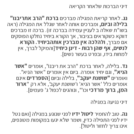
דיני הברכות שלאחר הקריאה
נג.
לאחר קריאת המגילה מברכים
ברכת "הרב את
ריבנו"
בלילה וביום,
ומברכים אותה לאחר שגלל את המגילה (ראה
בשו"ת שאלה ב לעניין עמידה בברכה זו). ברכה זו מברכים
דווקא כשקוראים בציבור, אך הקורא ביחיד נחלקו הפוסקים
אם מברך,
ולהלכה אין מברכין אותה
ביחיד. הקורא
לנשים, אף שהן רבות - דינן כיחיד
[והמיקל לברך, אין
למחות בידו, ובפרט בעשר נשים].
נד.
בלילה, לאחר ברכת "הרב את ריבנו", אומרים
"אשר
הניא"
, וגם יחיד אומרה. ביום אין אומרים "אשר הניא".
ואומרים
"שושנת יעקב"
, בלילה וביום [
הספרדים
אינם
אומרים כלל 'אשר הניא' ו'שושנת יעקב', אלא רק "
ארור
המן, ברוך מרדכי
וכו'", ונוהגים לכפול ג' פעמים].
דיני נגיעה במגילה
נה.
טוב להחמיר
ליטול ידיו
לפני שנוגע במגילה [ואם נטל
ידיו לפני התפילה כדין, ושמר שלא יגעו במקומות מטונפים,
אינו צריך לחזור וליטול].