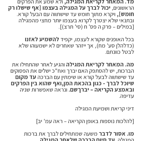
מד.
המאחר לקריאת המגילה,
ולא שמע את הפרקים
הראשונים,
יכול לברך על המגילה בעצמו [אף שיש
לו רק
חומש],
ויקרא מתוך חומש עד שישתווה עם הבעל קורא.
ובתנאי שלא יצטרך לקרוא בעצמו יותר מחצי מהמגילה
[במילים – פרק ה פס' ח (סי' תרצ)].
בכל האופנים שקורא לעצמו, יקפיד
להשמיע לאזנו
(כדלהלן סע' מח), אך ייזהר שאחרים לא ישמעוהו שלא
לבטל כוונתם.
מה.
המאחר לקריאת המגילה
והגיע לאחר שהתחילו את
הברכות, יש להסתפק האם יברך ואח"כ ישלים את הפסוקים
עד שישתווה לבעל קורא או שימתין עם הברכה
עד מקום
שיוכל לברך - כגון בהכאת המן,
ואף שהוא בין הפרקים
ובאמצע הקריאה – יברך
שם.
ונראה שאפשרות שניה
עדיפה.
דיני קריאת ושמיעת המגילה
[להלכות נוספות באופן הקריאה – ראה עמ' יב]
מו.
אסור לדבר
משעה שמתחילים לברך את ברכות
המגילה,
עד סיום הברכה שלאחר המגילה.