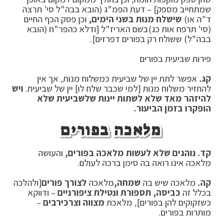
שמתחייב מספק] – דעת הפמ"ג (הובא בבה"ל סי' תרצה
ד"ה או)
שישלח מנות בשני הימים,
וכן פסק הכף החיים
(סי' תרפח אות כג)בשם האריז"ל [ודלא כהפר"ח (הובא
בבה"ל) ששולח רק בפורים דפרזים].
פירות שביעית בפורים
קג.
אפשר לתת יין של שביעית כמשלוח מנות, אך אין
להחזיר משלוח מנות [למי שכבר שלח לו] יין של שביעית.
ויש
להיזהר מאד שלא לשתות יינות של
שביעית שלא
הופקרו בזמן הביעור.
מלאכה בפורים
קד.
נוהגים שלא לעשות מלאכה בפורים,
והעושה
מלאכה אינו רואה בה סימן ברכה לעולם.
קה.
מלאכה שיש בה
שמחה,
מלאכה
לצורך פורים
[ולהלכה
בכלל זה
כביסה, תספורת ונטילת ציפורניים
– ודווקא
כשזקוקים להן בפורים], מלאכת
מצווה וצרכי
רבים
–
מותרות בפורים.