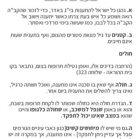
א.
נהגו כל ישראל להתענות בי"ג באדר, כדי לזכור שהקב"ה
רואה ושומע כל איש בעת צרתו כאשר יתענה וישוב אל
הקב"ה בכל לבבו, כמו שעשה בימי מרדכי ואסתר.
ב.
קטנים
עד גיל מצוות פטורים מהצום, ואף בתענית שעות
אינם חייבים.
חולים
(הרחבה בדינים אלו, ואופן נטילת תרופות בצום, נתבאר בקו
בית ההוראה - שלוחה 323)
ג. חולה
אף שאין בו סכנה אינו מתענה, ואוכל ושותה כרגיל,
ואינו צריך להשלים את התענית ביום אחר.
ד.
הגדרת חולה היא כחולה שמותר לו לקחת תרופות בשבת,
והוא או באופן
שנפל למשכב,
או
שחולה כל
גופו
והיינו
שהוא
במצב שאינו יכול לתפקד.
ה.
גם מי שיש לו
מיחושים קשים
[כגון כאבי עיניים הגורמים
סבל אך עדיין ניתן לתפקד] - אינו מתענה, אך במקרה זה יש