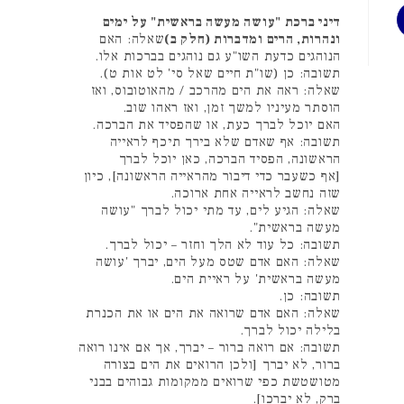
דיני ברכת "עושה מעשה בראשית" על ימים
ונהרות, הרים ומדברות (חלק ב)
שאלה: האם
הנוהגים כדעת השו"ע גם נוהגים בברכות אלו.
תשובה: כן (שו"ת חיים שאל סי' לט אות ט).
שאלה: ראה את הים מהרכב / מהאוטובוס, ואז
הוסתר מעיניו למשך זמן, ואז ראהו שוב.
האם יוכל לברך כעת, או שהפסיד את הברכה.
תשובה: אף שאדם שלא בירך תיכף לראייה
הראשונה, הפסיד הברכה, כאן יוכל לברך
[אף כשעבר כדי דיבור מהראייה הראשונה], כיון
שזה נחשב לראייה אחת ארוכה.
שאלה: הגיע לים, עד מתי יכול לברך "עושה
מעשה בראשית".
תשובה: כל עוד לא הלך וחזר – יכול לברך.
שאלה: האם אדם שטס מעל הים, יברך 'עושה
מעשה בראשית' על ראיית הים.
תשובה: כן.
שאלה: האם אדם שרואה את הים או את הכנרת
בלילה יכול לברך.
תשובה: אם רואה ברור – יברך, אך אם אינו רואה
ברור, לא יברך [ולכן הרואים את הים בצורה
מטושטשת כפי שרואים ממקומות גבוהים בבני
ברק, לא יברכו].