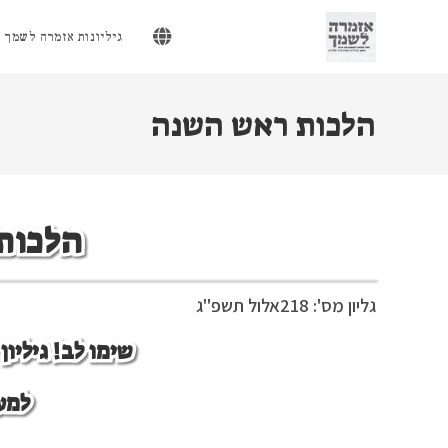
Ski
t
גיליונות אזמרה לשמך
conten
הלכות ראש השנה
הלכות
גליון מס': 218
אלול תשפ"ג
שימו לב! גיליו
למע