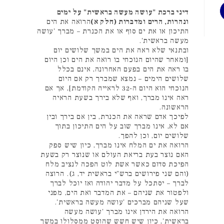
דיני ברכת "עושה מעשה בראשית" על ימים
ונהרות, הרים ומדברות (חלק א)
הרואה את הים
התיכון או את ים סוף או את הכנרת – מברך 'עושה
מעשה בראשית'.
ובתנאי שלא ראה את הים במשך שלושים יום
[ומאחר שהיום הנוכחי בו רואה את הים וכן היום
בו ראה את הים בפעם האחרונה, אינם בכלל
שלושים הימים – נמצא שמברך רק אם היום
הנוכחי הוא היום ה-32 לראייה הקודמת], אך אם
ראה אינו מברך, ואף שלא בירך בשעת הראיה
הראשונה.
לפיכך אדם שראה את הכנרת, בין אם בירך ובין
אם לא, אינו מברך שוב על הים התיכון בתוך
שלושים יום, וכן להפך.
הרואה את ים המלח אינו מברך, כיון שיש ספק
האם נוצר בעת בריאת העולם או שנוצר רק בשעת
הפיכת סדום כאשר אשת לוט הפכה לנציב מלח
(והם שני פירושים ברש"י בראשית יד, ג). הרוצה
לברך – יסתכל על מדבר יהודה ואז יוכל לברך
ולפטור את שניהם – את המדבר ואת הים, מפני
שעל שניהם מברכים 'עושה מעשה בראשית'.
הרואה את הירדן אינו מברך 'עושה מעשה
בראשית', כיון שיש חשש שהוסט ממסלולו במשך