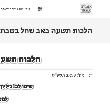
Ski
t
גיליונות אזמרה לשמך
conten
הלכות תשעה באב שחל בשבת
הלכות תשעה
גליון מס': 59
אב תשע"ט
שימו לב! גיליו
למע