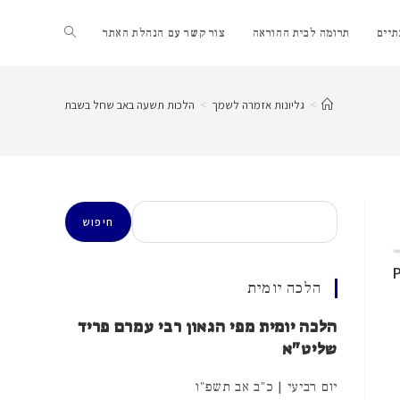
Toggle
יים
תרומה לבית ההוראה
צור קשר עם הנהלת האתר
website
>
גליונות אזמרה לשמך
>
הלכות תשעה באב שחל בשבת
search
חיפוש
חיפוש
הלכה יומית
הלכה יומית מפי הגאון רבי עמרם פריד
שליט"א
יום רביעי | כ"ב אב תשפ"ו