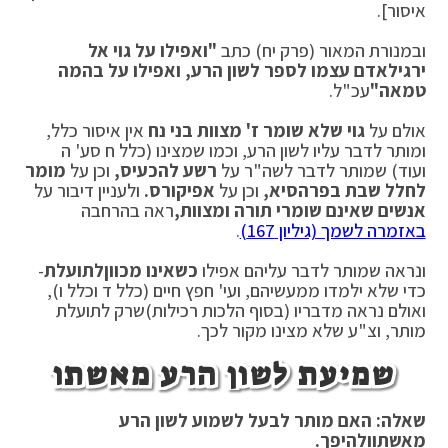
איסור].
ובמנורת המאור (פרק יח) כתב
"ואפילו על גוי אל
ירגיל
אדם עצמו לספר לשון הרע, ואפילו על בהמה
טמאה"
עכ"ל.
אולם על
גוי שלא שומר ז' מצוות בני נח
אין איסור כלל,
ומותר לדבר עליו לשון הרע, וכמו שמצינו (כלל ח סע' ה
ועוד) שמותר לדבר לשה"ר על
רשע להכעיס,
וכן על
מומר
לחלל שבת בפרהסיא,
וכן על
אפיקורס.
ולעניין דיבור על
אנשים שאינם שומרי תורה ומצוות,
ראה בהרחבה
באזמרה לשמך (גיליון 167)
.
ונראה שמותר לדבר עליהם אפילו
כשאינו מכוון
לתועלת
-
כדי שלא ילמדו ממעשיהם, ועי' חפץ חיים (כלל ד וכלל ו),
ואולם נראה מדבריו (בסוף הלכות רכילות)שרק לתועלת
מותר, וצ"ע שלא מצינו מקור לכך.
שמיעת לשון הרע מאשתו
שאלה: האם מותר לבעל לשמוע לשון הרע
מאשתו
ולהיפך.