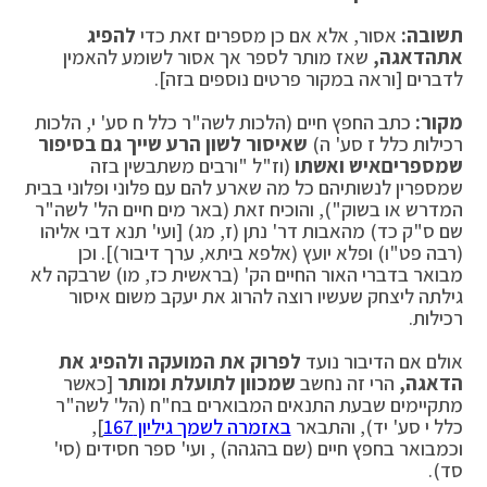
תשובה:
אסור, אלא אם כן מספרים זאת כדי
להפיג
את
הדאגה,
שאז מותר לספר אך אסור לשומע להאמין
לדברים [וראה במקור פרטים נוספים בזה].
מקור:
כתב החפץ חיים (הלכות לשה"ר כלל ח סע' י, הלכות
רכילות כלל ז סע' ה)
שאיסור לשון הרע שייך גם בסיפור
שמספרים
איש ואשתו
(וז"ל "ורבים משתבשין בזה
שמספרין לנשותיהם כל מה שארע להם עם פלוני ופלוני בבית
המדרש או בשוק"), והוכיח זאת (באר מים חיים הל' לשה"ר
שם ס"ק כד) מהאבות דר' נתן (ז, מג) [ועי' תנא דבי אליהו
(רבה פט"ו) ופלא יועץ (אלפא ביתא, ערך דיבור)]. וכן
מבואר בדברי האור החיים הק' (בראשית כז, מו) שרבקה לא
גילתה ליצחק שעשיו רוצה להרוג את יעקב משום איסור
רכילות.
אולם אם הדיבור נועד
לפרוק את המועקה ולהפיג את
הדאגה,
הרי זה נחשב
שמכוון לתועלת ומותר
[כאשר
מתקיימים שבעת התנאים המבוארים בח"ח (הל' לשה"ר
כלל י סע' יד), והתבאר
באזמרה לשמך גיליון 167
],
וכמבואר בחפץ חיים (שם בהגהה) , ועי' ספר חסידים (סי'
סד).