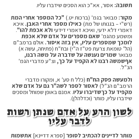
תשובה:
אסור, אא"כ הוא הסכים שידברו עליו.
מקור:
מבואר בגמ' (ברכות יט.)
"כל המספר אחרי המת
(רש"י – בגנותו של מת)
כאילו מספר אחרי האבן.
איכא
דאמרי דלא ידעי, ואיכא דאמרי דידעי
ולא אכפת להו"
.
ומשמע מהגמ'
שאם מספרים על אדם שלא אכפת
לו
מכך שמספרים עליו, אין בזה איסור.
אולם ברמב"ם
(הל' טומאת צרעת פט"ז ה"י) ובח"ח (פתיחה, עשה א)
מבואר
שמרים נענשה על שדברה על משה רבנו,
אף
שמשה רבנו לא הקפיד על כך,
וצ"ע מדברי הגמ'
הנ"ל.
ולמעשה פסק הח"ח
(כלל ח סע' א, ומקורו מדברי
הרמב"ם הנ"ל)
לאסור לספר לשה"ר גם על אדם שלא
מקפיד על כך
שדיברו עליו
. אמנם באופן שמוחל ומסכים
שידברו עליו, מותר (וכדלהלן).
לשון הרע על אדם שנתן רשות
לדבר עליו
מותר לדיינים להכתיב לסופר
[ספרא דדיינא]
את
שמות