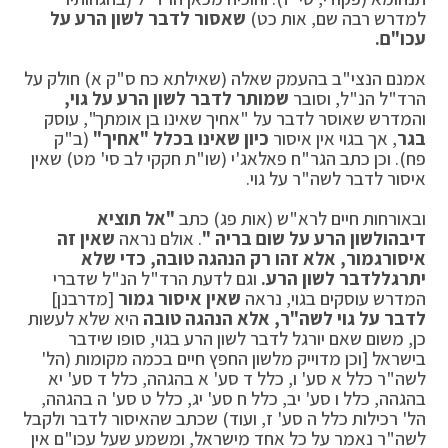
למדרש רבה שם, אות כט)
שאסור לדבר לשון הרע על
עכו"ם.
אמנם הנצי"ב בהעמק שאלה (שאילתא כח ס"ק א) חולק על
הרד"ל הנ"ל, וסובר
שמותר לדבר לשון הרע על גוי,
והמדרש שאוסר לדבר על "אחיך שאינו בן אומתך", עוסק
בגר
, אך בגוי אין איסור
כיון שאינו בכלל "אחיך"
(ב"ק
פח). וכן כתב הגר"ח פאלאג'י (שו"ת חקקי לב סי' מט) שאין
איסור לדבר לשה"ר על גוי.
ובאורחות חיים לרא"ש (אות פג) כתב
"אל תוציא
דיבה
ולשון הרע על שום בריה "
. אולם נראה
שאין זה
איסור
גמור, אלא זהו רק הנהגה טובה, כדי שלא
יתרגל
לדבר לשון הרע.
וגם לדעת הרד"ל הנ"ל שדברי
המדרש עוסקים בגוי, נראה
שאין איסור גמור
[מדרבנן]
לדבר על גוי לשה"ר, אלא הנהגה טובה
היא שלא לעשות
כן, משום שאם יורגל לדבר לשון הרע בגוי, סופו שידבר
בישראל [וכן מדוייק מלשון החפץ חיים בכמה מקומות (הל'
לשה"ר כלל א סע' ו, כלל ד סע' א בהגהה, כלל ד סע' יא
בהגהה, כלל ו סע' יב, כלל ח סע' יג, כלל ט סע' ה בהגהה,
הל' רכילות כלל ה סע' ז, ועוד) שכתב שהאיסור לדבר ולקבל
לשה"ר נאמר על כל אחד מישראל, ומשמע שעל עכו"ם אין