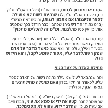
וכ"ה גם שם בבאמ"ח ס"ק ח וס"ק כח).
אמנם
אם מתכוון לגנותו,
כתב הח"ח (כלל ב באמ"ח ס"ק
כח, כלל ד באמ"ח ס"ק לג)
שנתינת רשות לא מועילה
לספר עליו
גנותו אם מתכוון לגנותו,
והוכיח זאת מרש"י
(ב"מ נח: ד"ה דדש ביה) שכתב "כבר הורגל בכך שמכנים
אותו כן ואין פניו מתלבנות,
ומ"מ זה להכלימו מתכוין"
.
עוד מבואר בח"ח (באמ"ח כלל ב שם)שההיתר לדבר עליו
הוא רק כאשר מתקיימים כל תנאי ההיתר (המבוארים שם
בסע' ד ואילך). ולפי זה יוצא שגם
כאשר מדבר על אדם
שנתן רשות
לדבר עליו, אסור לשומע לקבל, והוא חידוש
גדול
.
מחילת האדם על צער הגוף
ומה שנתבאר לעיל שמועילה נתינת רשות של האדם לספר
עליו, לכאורה זה תלוי בנדון
האם מועילה מחילת
האדם
בצער הגוף,
וכדלהלן.
מבואר בגמ' (ב"ק צג.) ונפסק בשו"ע (חו"מ סי' תכא סי"ב)
שהאומר לחברו
קטע את ידי או סמא את עיני,
חברו חייב
אם עשה כן, כיון
שהדבר ידוע שהוא לא מסכים
לכך.