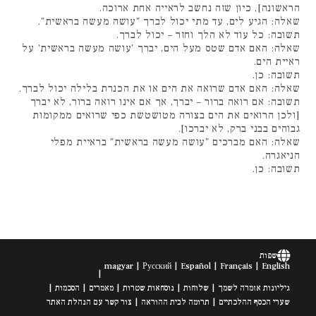
הראשונה], כיון שזה נחשב לראייה אחת ארוכה.
שאלה: הגיע לים, עד מתי יכול לברך "עושה מעשה בראשית".
תשובה: כל עוד לא הלך וחזר – יכול לברך.
שאלה: האם אדם שטס מעל הים, יברך 'עושה מעשה בראשית' על
ראיית הים.
תשובה: כן.
שאלה: האם אדם שרואה את הים או את הכנרת בלילה יכול לברך.
תשובה: אם רואה ברור – יברך, אך אם אינו רואה ברור, לא יברך
[ולכן הרואים את הים בצורה מטושטשת כפי שרואים ממקומות
גבוהים בבני ברק, לא יברכו].
שאלה: האם מברכים "עושה מעשה בראשית" בראיית מפלי
הניאגרה.
תשובה: כן.
שפות
magyar
Русский
Español
Français
English
גיליונות אזמרה לשמך
שלוחות
נוסחאות שטרות
מאמרים
הסכמות
שערי הכסף ההלכתיים
תרומה לבית ההוראה
צור קשר עם הנהלת האתר