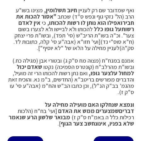
ואף שמדובר שם רק לעניין
חיוב תשלומין,
מצינו בשו"ע
הרב (הל' נזקי גוף ונפש ס"ד) שכתב
"אסור להכות את
חבירו
אפילו הוא נותן לו רשות להכותו,
כי
אין לאדם
רשות
על גופו כלל
להכותו ולא לביישו ולא לצערו בשום
צער". וכ"ה בשו"ת הריב"ש (סי' תפד), ובשו"ת פרי יצחק
(ח"א סוס"י נד)[ועי' חזו"א (אבה"ע סי' קלה, כתובות לד.
סק"ה)לעניין מחילה על הלאו של "לא יוסיף"].
אמנם במנח"ח (מצוה מח ס"ק ג) ובטורי אבן (מגילה כח.)
ובשו"ת מהרלב"ח (קונטרס הסמיכה) נקטו
שאדם יכול
למחול על
צער גופו,
ואם נתן רשות להכותו הרי זה מועיל,
והדברים מפורשים בריטב"א (החדשים, ב"מ נא. והוכיח זאת
מהגמ' בב"ק הנ"ל), וכן כתבו הב"ש והח"מ (אבה"ע סי' עו
ס"ק ז).
ונמצא שנחלקו האם מועילה מחילה על
דברים
שמצערים ממש את האדם
[ועי' בח"ח (הלכות
רכילות כלל ה באמ"ח ס"ק ז)
מבואר שלשון הרע שנאמר
שלא בפניו, אינו
נחשב צער הגוף
].