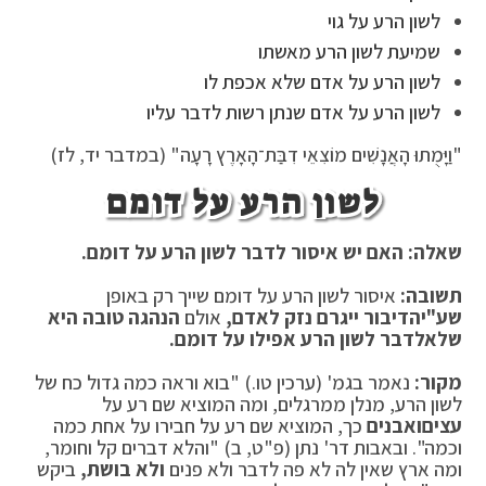
לשון הרע על גוי
שמיעת לשון הרע מאשתו
לשון הרע על אדם שלא אכפת לו
לשון הרע על אדם שנתן רשות לדבר עליו
"וַיָּמֻתוּ הָאֲנָשִׁים מוֹצִאֵי דִבַּת־הָאָרֶץ רָעָה" (במדבר יד, לז)
לשון הרע על דומם
שאלה: האם יש איסור לדבר לשון הרע על דומם.
תשובה:
איסור לשון הרע על דומם שייך רק באופן
שע"י
הדיבור ייגרם נזק לאדם,
אולם
הנהגה טובה היא
שלא
לדבר לשון הרע אפילו על דומם.
מקור:
נאמר בגמ' (ערכין טו.) "בוא וראה כמה גדול כח של
לשון הרע, מנלן ממרגלים, ומה המוציא שם רע על
עצים
ואבנים
כך, המוציא שם רע על חבירו על אחת כמה
וכמה". ובאבות דר' נתן (פ"ט, ב) "והלא דברים קל וחומר,
ומה ארץ שאין לה לא פה לדבר ולא פנים
ולא בושת,
ביקש