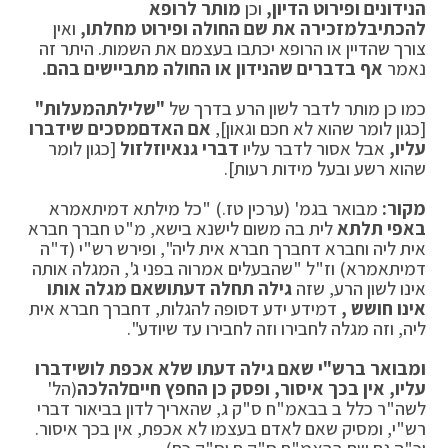
הנידונים ופירוט הדיון,
וכן
מותר לרופא
להכתיב
למזכירה את שם החולה ופירוט מחלתו,
ואין
צורך שהדיין או הרופא יכתבו בעצמם את השמות. היתר זה
נאמר
אף בדברים שהנידון או החולה מתביישים בהם.
כמו כן מותר לדבר לשון הרע בדרך של
"שלילת
המעלות"
[כגון לומר שהוא לא חכם וגאון],
אם האדם
מסכים שידברו
עליו,
אבל אסור לדבר עליו
דברי גנאי
וזלזול
[כגון לומר
שהוא רשע ובעל מידות רעות].
מקור:
מבואר בגמ' (ערכין טז.) "כל מילתא דמיתאמרא
באפי תלתא
לית בה משום לישנא בישא, מ"ט חברך חברא
אית ליה וחברא דחברך חברא אית ליה", ופירש רש"י (ד"ה
דמיתאמרא) וז"ל "שהבעלים אמרוה בפני ג', המגלה אותה
אינו לשון הרע, שזה
גילה תחלה דעתו
שאם מגלה אותו
אינו חושש ,
דמידע ידע דסופה להגלות, דחברך חברא אית
ליה, וזה מגלה לחבירו וזה לחבירו עד שיודע".
ומבואר ברש"י שאם גילה דעתו שלא אכפת לו
שידברו
עליו, אין בכך איסור, ופסק כן החפץ חיים
להלכה
(הל'
לשה"ר כלל ב בבאמ"ח ס"ק ג, שהאריך לדון בביאור דברי
רש"י, ומסיק שאם לאדם בעצמו לא אכפת, אין בכך איסור.