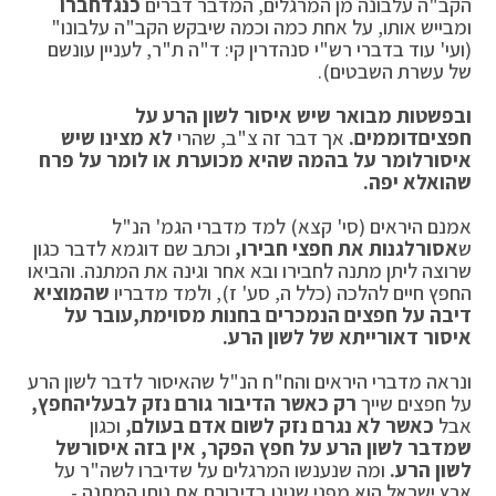
הקב"ה עלבונה מן המרגלים, המדבר דברים
כנגד
חברו
ומבייש אותו, על אחת כמה וכמה שיבקש הקב"ה עלבונו"
(ועי' עוד בדברי רש"י סנהדרין קי: ד"ה ת"ר, לעניין עונשם
של עשרת השבטים).
ובפשטות מבואר שיש איסור לשון הרע על
חפצים
דוממים.
אך דבר זה צ"ב, שהרי
לא מצינו שיש
איסור
לומר על בהמה שהיא מכוערת או לומר על פרח
שהוא
לא יפה.
אמנם היראים (סי' קצא) למד מדברי הגמ' הנ"ל
ש
אסור
לגנות את חפצי חבירו,
וכתב שם דוגמא לדבר כגון
שרוצה ליתן מתנה לחבירו ובא אחר וגינה את המתנה. והביאו
החפץ חיים להלכה (כלל ה, סע' ז), ולמד מדבריו
שהמוציא
דיבה על חפצים הנמכרים בחנות מסוימת,
עובר על
איסור דאורייתא של לשון הרע.
ונראה מדברי היראים והח"ח הנ"ל שהאיסור לדבר לשון הרע
על חפצים שייך
רק כאשר הדיבור גורם נזק לבעלי
החפץ,
אבל
כאשר לא נגרם נזק לשום אדם בעולם,
וכגון
שמדבר לשון הרע על חפץ הפקר, אין בזה איסור
של
לשון הרע.
ומה שנענשו המרגלים על שדיברו לשה"ר על
ארץ ישראל הוא מפני שגינו בדיבורם את נותן המתנה -