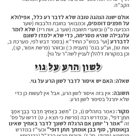
הקב"ה.
אולם ישנה הנהגה טובה שלא לדבר רע כלל, אפילו
לא
על חפצים דוממים,
וכמבואר בחובת הלבבות (שער
הכניעה פ"ו) ובשערי תשובה (שער ג, אות ריז)
שלא לומר
על
נבילה שהיא מסריחה, כדי שלא ילמדו לשונם
לדבר
רע
[ועי' במש"כ החיד"א (בספר דבש לפי, מערכת ב,
אות טו), וע"ע בגמ' (תענית כ:) ובזוהר (פרשת אמור, קו:),
וכן במקורות דלהלן לעניין לשה"ר על גוי].
לשון הרע על גוי
שאלה: האם יש איסור לדבר לשון הרע על גוי.
תשובה:
אין בזה איסור לשון הרע, אבל אין לעשות כן כדי
שלא יתרגל בסיפור לשון הרע.
מקור:
נאמר בתהלים (נ, כ) "תֵּשֵׁב בְּאָחִיךָ תְדַבֵּר בְּבֶן־אִמְּךָ
תִּתֶּן־דֹּפִי", ובמדרש רבה (פרשת כי תצא ו, ט) דרשו על פס'
זה
"אמר ר' יוחנן אם הרגלת לשונך לדבר באחיך שאינו
בן
אומתך, סוף בבן אומתך תתן דופי"
וכעי"ז במדרש
תנחומא (פקודי, סי' ז). והוכיח מכאן הרד"ל (בהגהותיו