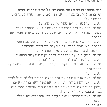
יום חמישי | כ"ג אב תשפ"ו
דיני ברכת "עושה מעשה בראשית" על ימים ונהרות, הרים
ומדברות (חלק ב)
שאלה: האם הנוהגים כדעת השו"ע גם נוהגים
בברכות אלו.
תשובה: כן (שו"ת חיים שאל סי' לט אות ט).
שאלה: ראה את הים מהרכב / מהאוטובוס, ואז הוסתר מעיניו
למשך זמן, ואז ראהו שוב. האם יוכל לברך כעת, או שהפסיד את
הברכה.
תשובה: אף שאדם שלא בירך תיכף לראייה הראשונה, הפסיד
הברכה, כאן יוכל לברך [אף כשעבר כדי דיבור מהראייה
הראשונה], כיון שזה נחשב לראייה אחת ארוכה.
שאלה: הגיע לים, עד מתי יכול לברך "עושה מעשה בראשית".
תשובה: כל עוד לא הלך וחזר – יכול לברך.
שאלה: האם אדם שטס מעל הים, יברך 'עושה מעשה בראשית' על
ראיית הים.
תשובה: כן.
שאלה: האם אדם שרואה את הים או את הכנרת בלילה יכול לברך.
תשובה: אם רואה ברור – יברך, אך אם אינו רואה ברור, לא יברך
[ולכן הרואים את הים בצורה מטושטשת כפי שרואים ממקומות
גבוהים בבני ברק, לא יברכו].
שאלה: האם מברכים "עושה מעשה בראשית" בראיית מפלי
הניאגרה.
תשובה: כן.