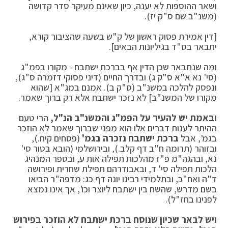
ושאר ההוספות לא יענה, כיון שאינם מעיקר סדר קדושה
(משנ"ב שם ס"ק יז).
[דין אמירת פסוק ראשון של ק"ש בשעה שהציבור קורא,
יתבאר בס"ד בגיליונות הבאים].
ומה שנתבאר שכן הדין אף בברכת ישתבח - מקורו בפמ"ג
(סי' נא א"א ס"ק ג) ובדרך החיים (דיני פסוקי דזמרה ס"ג),
ונפסק להלכה במשנ"ב (ס"ק ב). אמנם במג"א [שהוא
מקורו של המשנ"ב] לא נזכר ישתבח אלא רק ברוך שאמר.
ובאמת יש להעיר על הפמ"ג והמשנ"ב הנ"ל,
הרי טעם
ההיתר לענות דברים אלו הוא מפני שברוך שאמר לא הוזכר
בגמ', אבל
ברכת ישתבח נזכרה בגמ'
(פסחים קיח.),
ובזוהר (תרומה ח"ב דף קלב.), ובירושלמי (הובא בטור סי'
נא, ובהגה"מ פ"ז מהלכות תפילה אות ע, ובספר המנהיג
הלכות תפילה סי' ד, ובאבודרהם תפילת שחרית ופירושה
ד"ה ואח"כ, ובתלמידי רבינו יונה דף כג: מדפה"ר הביאו
בשם מדרש, שהשח בין ישתבח ליוצר וכו', אך אינו נמצא
לפנינו בחז"ל).
ויש לבאר שכיון שנוסח ברכת ישתבח לא הוזכר בפירוש