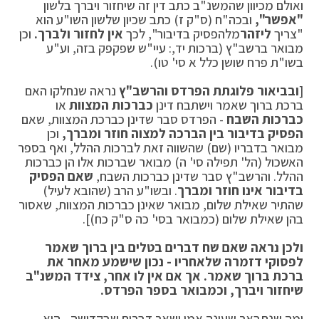
ואולם מכיוון שהמשנ"ב כתב דין זה שיחזור ויברך בלשון
"אפשר",
ובכה"ח (ס"ק ז) כתב שכיון שלשון השו"ע הוא
"צריך
ליזהר
מלהפסיק בדיבור", לכך
אין לחזור ולברך.
וכן
מבואר ברשב"ץ (ברכות יד,: עיי"ש שפקפק בזה, וע"ע
בשו"ת פרח שושן כלל א סי' טו).
[
ובביאור פלוגתת הפרדס והרשב"ץ
נראה שנחלקו האם
ברכת ברוך שאמר וישתבח דינן
כברכות המצוות
או
כברכות השבח
- הפרדס סבר שדינן כברכת המצוות, שאם
הפסיק בדיבור בין הברכה למצוה חוזר ומברך,
וכן
מבואר בדבריו (שם) שהשווה זאת לברכות ההלל, ואף בספר
האשכול (הל' תפילה סי' ה) מבואר שברכות אלו הן כברכות
ההלל. והרשב"ץ סבר שדינן כברכות השבח,
שאם הפסיק
בדיבור אינו חוזר ומברך
. ובשו"ע הרב (שהובא לעיל)
שהתיר שאילת שלום, מבואר שאינן כברכות המצוות, שאסור
בהן שאילת שלום (כמבואר בסי' כה ס"ק כח)].
ולכן נראה שאם שח דברים בטלים בין ברוך שאמר
לפסוקי דזמרה שלאחריו - נכון שישמע מאחר את
ברכת ברוך שאמר. אך אם אין לו אחר, צידד המשנ"ב
שיחזור ויברך, וכמבואר בספר הפרדס.
ומה שנתבאר שעונה אמן ושאר דברים שבקדושה - הוא