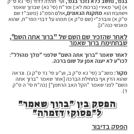
בגמ', נחשב כלא נזכר בגמ',
ועי' תהלה לדוד (סי' נא ס"ק
א) [ועי' מאירי (ברכות לא:) ופר"ח (סי' נא) שברוך שאמר
וישתבח הוא
מתקנת הגאונים,
אולם הפמ"ג (משב"ז שם
ס"ק א) והברכ"י (שם ס"ק א) תמהו על דברי הפר"ח, שהוא
מאנשי כנה"ג].
לאחר שהזכיר שם השם של "ברוך אתה השם",
שבחתימת ברוך שאמר
לאחר שאמר "ברוך אתה השם" שלפני "מלך מהולל":
לכו"ע לא יענה אמן על שום ברכה.
מקור:
משנ"ב (סי' נא ס"ק ב, וע"ע סי' נד ס"ק ג). ונראה
שהוא הדין אף בתחילת הברכה [אחר שאמר "ברוך אתה
השם" לפני שאמר "הקל האב הרחמן"] (כה"ח סי' ה ס"ק
ד).
הפסק בין "ברוך שאמר"
ל"פסוקי דזמרה"
הפסק בדיבור