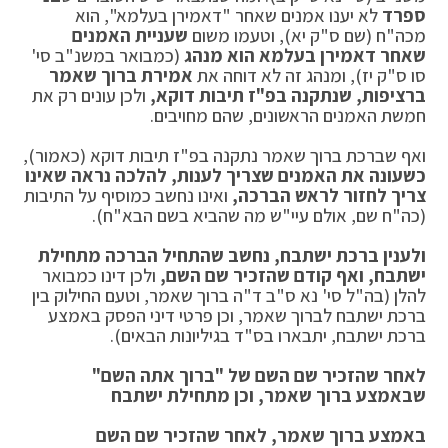
ספרד
לא יענו אמנים שאחר "דאמירן בעלמא", הוא
מכה"ח (שם ס"ק יא), וטעמו משום
שעניית האמנים
שאחר דאמירן בעלמא הוא מנהג
(כמבואר במשנ"ב סי'
סו ס"ק יז), ומנהג זה לא דוחה את
אמירת ברוך שאמר
ברציפות, שנתקנה בפ"ז תיבות דוקא,
ולכן עונים רק את
חמשת האמנים הראשונים, שהם מחויבים.
ואף שברכת ברוך שאמר נתקנה בפ"ז תיבות דוקא (כאמור),
כשעונה את האמנים שצריך לענות, להלכה נראה שאינו
צריך לחזור לראש הברכה,
ואינו נחשב כמוסיף על התיבות
(כה"ח שם, אולם עיי"ש מה שהביא בשם הבא"ח).
ולענין ברכת ישתבח, נחשב שהתחיל הברכה מתחילת
ישתבח, ואף קודם שהזכיר שם השם,
ולכן דינו כמבואר
להלן (בה"ל סי' נא ס"ב ד"ה ברוך שאמר, וטעם החילוק בין
ברכת ישתבח לברוך שאמר, וכן פרטי דיני הפסק באמצע
ברכת ישתבח, יתבארו בס"ד בגיליונות הבאים).
לאחר שהזכיר שם השם של "ברוך אתה השם"
שבאמצע ברוך שאמר, וכן מתחילת ישתבח
באמצע ברוך שאמר, לאחר שהזכיר שם השם