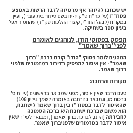
יש שכתבו להיזהר אף מרמיזה לדבר הרשות באמצע
פסוד"ז
(עי' כה"ח ס"ק יז-יח בשם סידור בית עובד), ועיין
במקו"ח (לבעל החוו"י, קיצור ההלכות סק"ד) שהחמיר אפי'
בעיון ספר בשתיקה.
הפסק בפסוקי הודו, לנוהגים לאומרם
לפני
"ברוך שאמר"
הנוהגים לומר פסוקי "הודו" קודם ברכת "ברוך
שאמר"- אין איסור להפסיק בדיבור במזמורים שלפני
ברוך שאמר.
מקורות והרחבה:
טעם הדבר שאין איסור, מפני שמבואר בראשונים (עי' תוס'
ברכות מו, ונתבאר בהרחבה באזמרה לשמך גיליון 108)
שהאיסור לדבר בפסוד"ז בין ברוך שאמר לישתבח,
הוא משום שברכת ישתבח היא ברכה הסמוכה
לחבירתה
[היינו, לברכת ברוך שאמר], ומבואר לפי"ז
שאין
איסור לדבר במזמורים שלפניברוך שאמר.