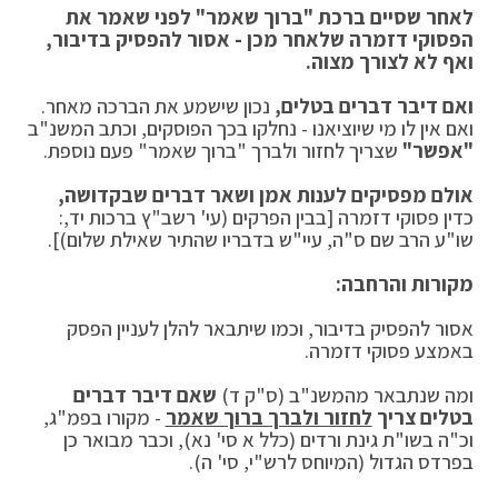
לאחר שסיים ברכת "ברוך שאמר" לפני שאמר את
הפסוקי דזמרה שלאחר מכן - אסור להפסיק בדיבור,
ואף לא לצורך מצוה.
ואם דיבר דברים בטלים,
נכון שישמע את הברכה מאחר.
ואם אין לו מי שיוציאנו - נחלקו בכך הפוסקים, וכתב המשנ"ב
"אפשר"
שצריך לחזור ולברך "ברוך שאמר" פעם נוספת.
אולם מפסיקים לענות אמן ושאר דברים שבקדושה,
כדין פסוקי דזמרה [בבין הפרקים (עי' רשב"ץ ברכות יד,:
שו"ע הרב שם ס"ה, עיי"ש בדבריו שהתיר שאילת שלום)].
מקורות והרחבה:
אסור להפסיק בדיבור, וכמו שיתבאר להלן לעניין הפסק
באמצע פסוקי דזמרה.
ומה שנתבאר מהמשנ"ב (ס"ק ד)
שאם דיבר דברים
בטלים צריך
לחזור ולברך ברוך שאמר
- מקורו בפמ"ג,
וכ"ה בשו"ת גינת ורדים (כלל א סי' נא), וכבר מבואר כן
בפרדס הגדול (המיוחס לרש"י, סי' ה).