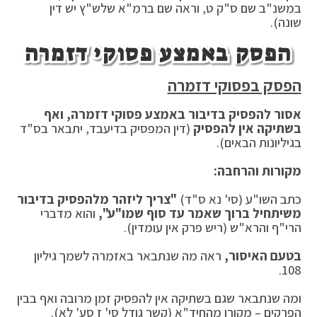
במשנ"ב שם ס"ק ט, וראה שם ברמ"א שלש"ץ יש דין
שונה).
הפסק באמצע פסוקי דזמרה
הפסק בפסוקי דזמרה
אסור להפסיק בדיבור באמצע פסוקי דזמרה, ואף
בשתיקה אין להפסיק
(דין המפסיק בדיעבד, יתבאר בס"ד
בגיליונות הבאים).
מקורות והרחבה:
כתב השו"ע (סי' נא ס"ד)
"צריך ליזהר מלהפסיק בדיבור
משיתחיל ברוך שאמר עד סוף שמו"ע",
והוא מדברי
הרי"ף והרא"ש (ריש פרק אין עומדין).
בטעם האיסור,
ראה מה שנתבאר באזמרה לשמך גיליון
108.
ומה שנתבאר שגם בשתיקה אין להפסיק זמן מרובה ואף בבין
הפרקים – מקורו מהחיד"א (קשר גודל סי' ז סע' לא).