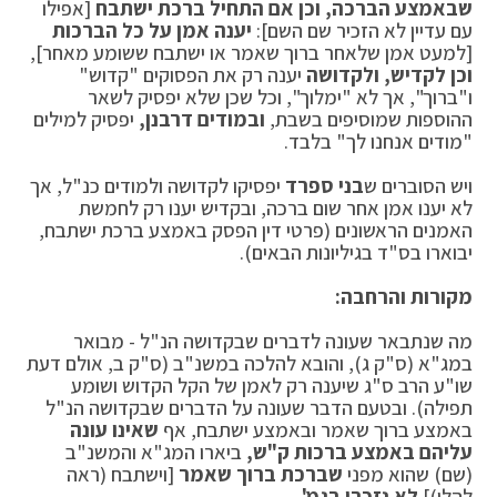
שבאמצע הברכה, וכן אם התחיל ברכת ישתבח
[אפילו
עם עדיין לא הזכיר שם השם]:
יענה אמן על כל הברכות
[למעט אמן שלאחר ברוך שאמר או ישתבח ששומע מאחר],
וכן לקדיש, ולקדושה
יענה רק את הפסוקים "קדוש"
ו"ברוך", אך לא "ימלוך", וכל שכן שלא יפסיק לשאר
ההוספות שמוסיפים בשבת,
ובמודים דרבנן,
יפסיק למילים
"מודים אנחנו לך" בלבד.
ויש הסוברים ש
בני ספרד
יפסיקו לקדושה ולמודים כנ"ל, אך
לא יענו אמן אחר שום ברכה, ובקדיש יענו רק לחמשת
האמנים הראשונים (פרטי דין הפסק באמצע ברכת ישתבח,
יבוארו בס"ד בגיליונות הבאים).
מקורות והרחבה:
מה שנתבאר שעונה לדברים שבקדושה הנ"ל - מבואר
במג"א (ס"ק ג), והובא להלכה במשנ"ב (ס"ק ב, אולם דעת
שו"ע הרב ס"ג שיענה רק לאמן של הקל הקדוש ושומע
תפילה). ובטעם הדבר שעונה על הדברים שבקדושה הנ"ל
באמצע ברוך שאמר ובאמצע ישתבח, אף
שאינו עונה
עליהם באמצע ברכות ק"ש,
ביארו המג"א והמשנ"ב
(שם) שהוא מפני
שברכת ברוך שאמר
[וישתבח (ראה
להלן)]
לא נזכרו בגמ'.