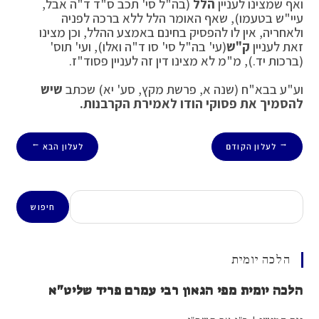
ואף שמצינו לעניין
הלל
(בה"ל סי' תכב ס"ד ד"ה אבל,
עיי"ש בטעמו), שאף האומר הלל ללא ברכה לפניה
ולאחריה, אין לו להפסיק בחינם באמצע ההלל, וכן מצינו
זאת לעניין
ק"ש
(עי' בה"ל סי' סו ד"ה ואלו), ועי' תוס'
(ברכות יד.), מ"מ לא מצינו דין זה לעניין פסוד"ז.
וע"ע בבא"ח (שנה א, פרשת מקץ, סע' יא) שכתב
שיש
להסמיך את פסוקי הודו לאמירת הקרבנות.
לעלון הקודם
לעלון הבא
→
←
חיפוש
חיפוש
הלכה יומית
הלכה יומית מפי הגאון רבי עמרם פריד שליט"א