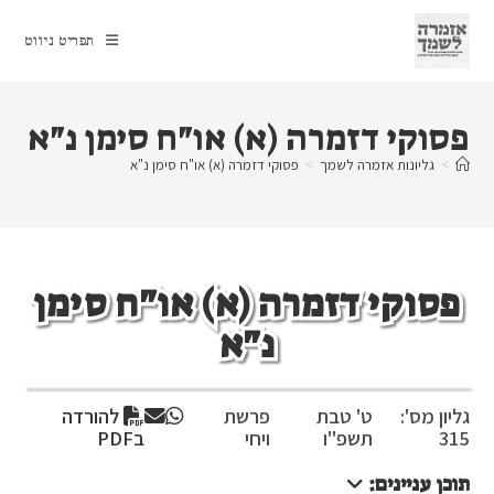
Ski
t
תפריט ניווט
conten
פסוקי דזמרה (א) או"ח סימן נ"א
>
גליונות אזמרה לשמך
>
פסוקי דזמרה (א) או"ח סימן נ"א
פסוקי דזמרה (א) או"ח סימן
נ"א
גליון מס':
ט' טבת
פרשת
להורדה
315
תשפ"ו
ויחי
בPDF
תוכן עניינים: