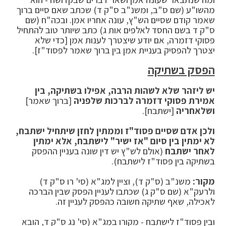
מהשו"ע (שם ס"ב, ומשנ"ב ס"ק ד) שכתב שאם סיים ברוך
שאמר קודם שסיים הש"ץ, עונה אחריו אמן. ובכה"ח (שם
ס"ק ד בשם החסד לאלפים אות ג) כתב שיותר טוב להתחיל
פסוקי דזמרה, אם יודע שיצטרך לענות אמן [כדי שלא
יצטרך להפסיק בעניית אמן בין ברוך שאמר לפסוד"ז].
הפסק בשתיקה
יש ליזהר שלא לשהות הרבה, אפילו בשתיקה, בין
אמירת פסוקי דזמרה לברכות שלפניה
[ברוך שאמר]
ושלאחריה
[ישתבח].
ולכן אדם שסיים פסוד"ז וממתין לחזן שיתחיל ישתבח,
לא ימתין בין סיום "אז ישיר" לישתבח, אלא ימתין
לאחר ישתבח
(אולם לש"ץ יש דין שונה בעניין ההפסק
בשתיקה בין פסוד"ז לישתבח).
מקור:
משנ"ב (ס"ק ד), וציין למג"א (סי' רו ס"ק ד)
ולרעק"א (שם ס"ק ג) שכתבו לעניין הפסק שבין הברכה
לאכילה, שאף שתיקה חשובה כהפסק לעניין זה.
ובין פסוד"ז לישתבח - מקורו במג"א (סי' נג ס"ק ד, הובא