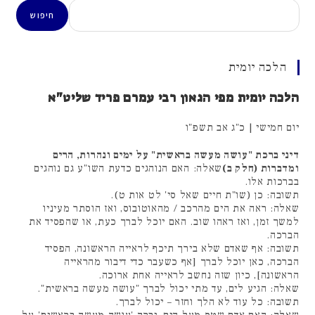
חיפוש
חיפוש
הלכה יומית
הלכה יומית מפי הגאון רבי עמרם פריד שליט"א
יום חמישי | כ"ג אב תשפ"ו
דיני ברכת "עושה מעשה בראשית" על ימים ונהרות, הרים
ומדברות (חלק ב)
שאלה: האם הנוהגים כדעת השו"ע גם נוהגים
בברכות אלו.
תשובה: כן (שו"ת חיים שאל סי' לט אות ט).
שאלה: ראה את הים מהרכב / מהאוטובוס, ואז הוסתר מעיניו
למשך זמן, ואז ראהו שוב. האם יוכל לברך כעת, או שהפסיד את
הברכה.
תשובה: אף שאדם שלא בירך תיכף לראייה הראשונה, הפסיד
הברכה, כאן יוכל לברך [אף כשעבר כדי דיבור מהראייה
הראשונה], כיון שזה נחשב לראייה אחת ארוכה.
שאלה: הגיע לים, עד מתי יכול לברך "עושה מעשה בראשית".
תשובה: כל עוד לא הלך וחזר – יכול לברך.