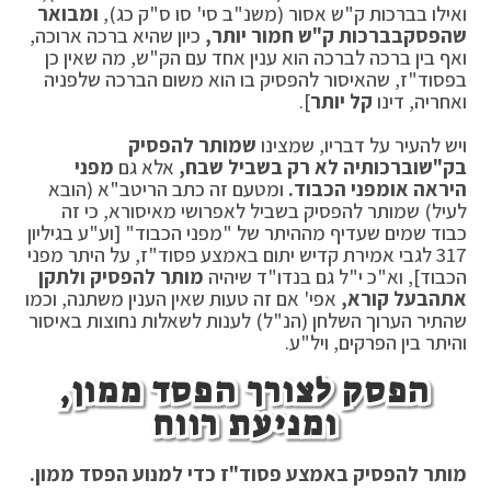
ואילו בברכות ק"ש אסור (משנ"ב סי' סו ס"ק כג),
ומבואר
שהפסק
בברכות ק"ש חמור יותר,
כיון שהיא ברכה ארוכה,
ואף בין ברכה לברכה הוא ענין אחד עם הק"ש, מה שאין כן
בפסוד"ז, שהאיסור להפסיק בו הוא משום הברכה שלפניה
ואחריה, דינו
קל יותר
].
ויש להעיר על דבריו, שמצינו
שמותר להפסיק
בק"ש
וברכותיה לא רק בשביל שבח,
אלא גם
מפני
היראה או
מפני הכבוד.
ומטעם זה כתב הריטב"א (הובא
לעיל) שמותר להפסיק בשביל לאפרושי מאיסורא, כי זה
כבוד שמים שעדיף מההיתר של "מפני הכבוד" [וע"ע בגיליון
317 לגבי אמירת קדיש יתום באמצע פסוד"ז, על היתר מפני
הכבוד], וא"כ י"ל גם בנדו"ד שיהיה
מותר להפסיק ולתקן
את
הבעל קורא,
אפי' אם זה טעות שאין הענין משתנה, וכמו
שהתיר הערוך השלחן (הנ"ל) לענות לשאלות נחוצות באיסור
והיתר בין הפרקים, ויל"ע.
הפסק לצורך הפסד ממון,
ומניעת רווח
מותר להפסיק באמצע פסוד"ז כדי למנוע הפסד ממון.