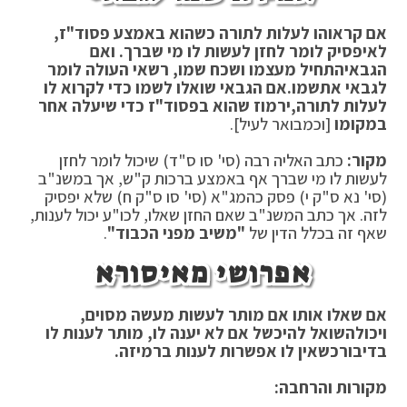
אם קראוהו לעלות לתורה כשהוא באמצע פסוד"ז,
לא
יפסיק לומר לחזן לעשות לו מי שברך. ואם
הגבאי
התחיל מעצמו ושכח שמו, רשאי העולה לומר
לגבאי את
שמו.
אם הגבאי שואלו לשמו כדי לקרוא לו
לעלות לתורה,
ירמוז שהוא בפסוד"ז כדי שיעלה אחר
במקומו
[וכמבואר לעיל].
מקור:
כתב האליה רבה (סי' סו ס"ד) שיכול לומר לחזן
לעשות לו מי שברך אף באמצע ברכות ק"ש, אך במשנ"ב
(סי' נא ס"ק י) פסק כהמג"א (סי' סו ס"ק ח) שלא יפסיק
לזה. אך כתב המשנ"ב שאם החזן שאלו, לכו"ע יכול לענות,
שאף זה בכלל הדין של
"משיב מפני הכבוד"
.
אפרושי מאיסורא
אם שאלו אותו אם מותר לעשות מעשה מסוים,
ויכול
השואל להיכשל אם לא יענה לו, מותר לענות לו
בדיבור
כשאין לו אפשרות לענות ברמיזה.
מקורות והרחבה: