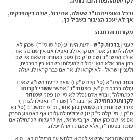
לקריאת
ההפטרה וברכותיה.
ובכל האופנים הנ"ל שעולה, אם יכול, יעלה בין
הפרקים,
אך לא יעכב הציבור בשביל כך.
מקורות והרחבה:
לעניין
ברכות ק"ש
- דעת השו"ע (סי' סו ס"ד) שכהן לא
יעלה לתורה, אפי' אם קראו לו, ואפילו אם אין שם כהן אחר.
אולם המשנ"ב (שם ס"ק כו) פסק כאחרונים שאם אין שם
כהן אחר אלא הוא, יכולים להעלותו כשהוא בין הפרקים,
ולעניין ישראל - לא יקראו לו, אך אם כבר קראו לו, יעלה.
וכתב המג"א (סי' קלה ס"ק ו) שאף לדעת השו"ע שאינו
עולה בברכות ק"ש,
בפסוד"ז
"אפשר
ששרי לקרותו
לכתחילה", ובחיי אדם (כלל לא סי"ט) פסק
שמותר
לקרותו
לכתחילה.
אך בבה"ל (שם ד"ה ואפילו לצורך)
צידד שכוונתם רק
כשאין כהן אחר,
וכ"פ המשנ"ב (סי' נא
ס"ק י, סי' קלה ס"ק יז) שיכולים להעלותו אף באמצע הפרק,
אם אין שם כהן אחר. אך בישראל, אין להעלותו לכתחילה אם
עומד בפסוד"ז, אלא שאם קראו לו יעלה.
ומה שנתבאר שרשאי לקרוא בלחש עם הבעל קורא - הוא