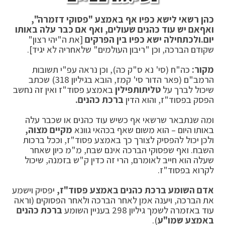
כהן רשאי לישא כפיו אף באמצע "פסוקי דזמרה",
ואף
אם יש עוד כהנים שעולים, ואף אם כבר עלה באותו
יום.
ולכתחילה ישא כפיו בין הפרקים
[את ה"יהי רצון"
שקודם הברכה, וכן "ריבון העולמים" שלאחריה לא יגיד].
מקור:
כה"ח (סי' נא ס"ק כה), וכן נראה עפ"י תשובות
הרמב"ם (פאר הדור סי' קמז, הובא בגיליון 318) שכתב
שיכול לברך על
טלית
ותפילין
באמצע פסוד"ז ואין זה נחשב
הפסק בפסוד"ז, והוא הדין
ברכת כהנים.
ומה שנתבאר שרשאי אף כשיש עוד כהנים או שכבר עלה
באותו היום – הוא משום שאף בכהאי גוונא
מקיים מצוה,
ולכן יכול להפסיק לצורך כך באמצע פסוד"ז, וככל ברכות
השבח. ואף שפסוקי הברכה אינם שבח, מ"מ כיון שאחר
שעלה הוא חייב לאומרם, הרי זה כדין ק"ש בזמנה, שיכול
לקרוא בפסוד"ז.
אדם השומע ברכת כהנים באמצע פסוד"ז,
יפסיק וישמע
את הברכה, ויענה אמן לאחר הברכה ולאחר הפסוקים (וראה
עוד באזמרה לשמך גיליון 298 בעניין השומע
ברכת כהנים
באמצע שמו"ע
).