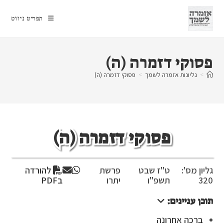
Ski
t
תפריט ניווט
conten
פסוקי דזמרה (ה)
>
גליונות אזמרה לשמך
>
פסוקי דזמרה (ה)
פסוקי דזמרה (ה)
גליון מס':
ט"ז שבט
פרשת
להורדה
320
תשפ"ו
יתרו
בPDF
תוכן עניינים:
ברכה אחרונה