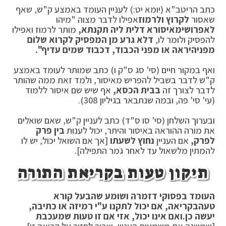
כתב הריטב"א (יומא יט:) לעניין העומד באמצע ק"ש, שאף
שאסור
לקרוץ ולרמוז
אפילו לדבר מצוה "מיהו
לאפרושי
מאיסורא דלית ליה תקנתא,
מותר לרמוז ואפילו
להפסיק ולומר לו,
דלא גרע מן המפסיק לקרוא שלום
מפני
היראה או מפני הכבוד, דכבוד שמים עדיף".
ואף במקור חיים (סי' סג ס"ק ו) כתב שמותר לעומד באמצע
ק"ש לדבר בשביל להפריש מאיסור, ולמד זאת ממה שהותר
לדבר לצורך זה
בבית הכסא,
אף שיש שם איסור ללמוד
(עי' סי' פה, ובמה שנתבאר בגיליון 308).
ובערוך השלחן (סי' סו ס"ד) כתב לעניין ק"ש, שאם שואלים
את מורה ההוראה באיסור והיתר, יכול לענות
בין פרק
לפרק,
אם העניין
נחוץ לשעתו
[אך אם השואל יכול, יש לו
להמתין מלשאול עד לאחר גמר התפילה].
תיקון טעות בקריאת התורה
העומד בפסוקי דזמרה ושומע שהבעל קורא
טעה
בקריאה, אם יכול לתקנו ע"י רמיזה או כתיבה,
יעשה כן.
ואם אינו יכול, אזי אם זו טעות שמעכבת