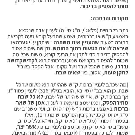
[שמשנה את משמעות העניין, וצריך לחזור על קריאה זו],
מותר
להפסיק בדיבור.
מקורות והרחבה:
כתב בלב חיים (פלאג'י, ח"ג סי' ה) לעניין אדם שנמצא
באמצע ק"ש או ברכותיה, ושמע שהבעל קורא טעה בקריאת
התורה בטעות
שהעניין אינו משתנה
- שיתקן ע"י
גערה
או
שיראה לו את הטעות בתוך החומש.
ודן שם שיהיה אסור
להפסיק בדיבור כדי לתקן את הבעל קורא, משום שכל מה
שמותר להפסיק בקריאת שמע וברכותיה הוא
לקדיש
קדושה
וברכו,
משום שהכל שבחו של מקום, אבל הפסק בשביל
לתקן טעות,
אסור, כיון
שאינו שבח.
[מה שכתב לעניין ברכות ק"ש שההיתר הוא משום שהכל
שבח, כן הוא בב"י (סי' נא, הובא בגיליון 316) לעניין פסוד"ז,
אך בברכות ק"ש, אף שיש היתר של שבח,
לא כל שבח
מתיר
הפסק,
וכמו שמצינו שאסור לענות
אמן של שאר
ברכות
באמצע ברכות ק"ש (סי' סו ס"ג, ועי' משנ"ב שם
ס"ק יט וס"ק כג שרק בין הפרקים יש מתירים), ואילו
בפסוד"ז מותר (מג"א סי' נא ס"ק ג, חיי"א כלל כ ס"ג,
משנ"ב סי' נא ס"ק ח). וכן מצינו לעניין ברכת
אשר יצר,
שמותר לברכה בפסוד"ז (יתבאר בס"ד בגיליונות הבאים),