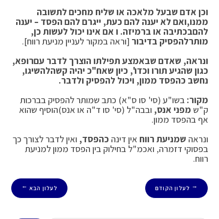
וכן אדם שבעל מלאכה או שליח מחכים לתשובה
ממנו,
ואם לא יענה להם כעת, ייגרם להם הפסד – יענה
להם
בכתיבה או ברמיזה. ו אם אינו יכול לעשות כן,
מותר
להפסיק בדיבור
[וראה במקור לעניין מניעת רווח].
ונראה, שאדם שבאמצע תפילתו הוצרך לדבר עם
רופא,
כגון שהגיע תורו וכדו', כיון שאח"כ יהיה קשה
להשיגו,
נחשב כהפסד ממון, ויכול להפסיק ולדבר.
מקור:
בשו"ע (סי' סו ס"א) כתב שמותר להפסיק בברכות
ק"ש
מפני אנס,
ובבה"ל (סי' סו ד"ה או אנס)הוסיף שהוא
אף בהפסד ממון.
ונראה
שמניעת רווח
אין דינה
כהפסד,
ואין לדבר לצורך כך
בפסוקי דזמרה, ואכמ"ל בחילוק בין הפסד ממון למניעת
רווח.
לעלון הקודם
לעלון הבא
→
←