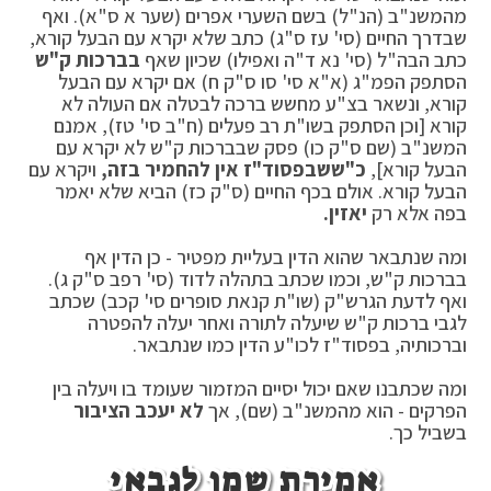
מהמשנ"ב (הנ"ל) בשם השערי אפרים (שער א ס"א). ואף
שבדרך החיים (סי' עז ס"ג) כתב שלא יקרא עם הבעל קורא,
כתב הבה"ל (סי' נא ד"ה ואפילו) שכיון שאף
בברכות ק"ש
הסתפק הפמ"ג (א"א סי' סו ס"ק ח) אם יקרא עם הבעל
קורא, ונשאר בצ"ע מחשש ברכה לבטלה אם העולה לא
קורא [וכן הסתפק בשו"ת רב פעלים (ח"ב סי' טז), אמנם
המשנ"ב (שם ס"ק כו) פסק שבברכות ק"ש לא יקרא עם
הבעל קורא],
כ"ש
שבפסוד"ז אין להחמיר בזה,
ויקרא עם
הבעל קורא. אולם בכף החיים (ס"ק כז) הביא שלא יאמר
בפה אלא רק
יאזין.
ומה שנתבאר שהוא הדין בעליית מפטיר - כן הדין אף
בברכות ק"ש, וכמו שכתב בתהלה לדוד (סי' רפב ס"ק ג).
ואף לדעת הגרש"ק (שו"ת קנאת סופרים סי' קכב) שכתב
לגבי ברכות ק"ש שיעלה לתורה ואחר יעלה להפטרה
וברכותיה, בפסוד"ז לכו"ע הדין כמו שנתבאר.
ומה שכתבנו שאם יכול יסיים המזמור שעומד בו ויעלה בין
הפרקים - הוא מהמשנ"ב (שם), אך
לא יעכב הציבור
בשביל כך.
אמירת שמו לגבאי