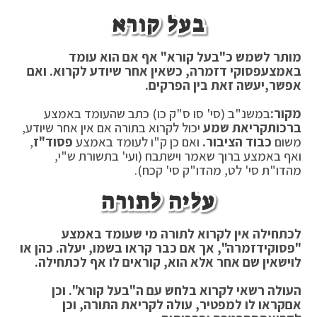
בעל קורא
מותר לשמש כ"בעל קורא" אף אם הוא עומד
באמצע
פסוקי דזמרה, כשאין אחר שיודע לקרוא. ואם
אפשר,
יעשה זאת בין הפרקים.
מקור:
במשנ"ב (סי' סו ס"ק כו) כתב שהעומד באמצע
ברכות
קריאת שמע
יכול לקרוא בתורה אם אין אחר שיודע,
משום
כבוד הציבור.
ואם כן ק"ו לעומד באמצע
פסוד"ז
,
ואף באמצע ברוך שאמר וישתבח (ועי' בתשורת ש"י,
מהדו"ת סי' לט, מהדו"ק סי' קכח).
עליה לתורה
לכתחילה אין לקרוא לתורה מי שעומד באמצע
"פסוקי
דזמרה", אך אם כבר קראו בשמו, יעלה. כהן או
לוי
שאין שם אחר אלא הוא, קוראים לו אף לכתחילה.
העולה רשאי לקרוא בלחש עם ה"בעל קורא". וכן
אם
קראו לו למפטיר, עולה לקריאת התורה, וכן