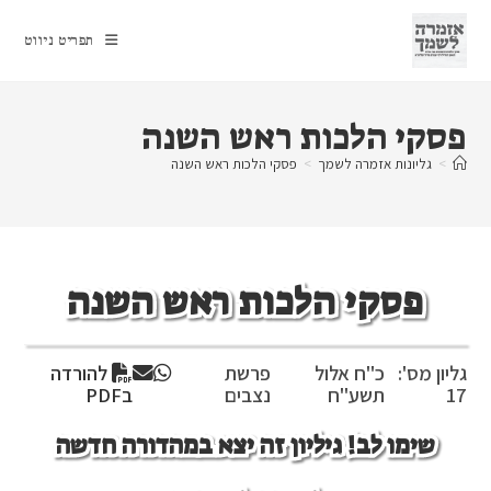
Ski
t
תפריט ניווט
conten
פסקי הלכות ראש השנה
>
גליונות אזמרה לשמך
>
פסקי הלכות ראש השנה
פסקי הלכות ראש השנה
גליון מס':
כ"ח אלול
פרשת
להורדה
17
תשע"ח
נצבים
בPDF
שימו לב! גיליון זה יצא במהדורה חדשה