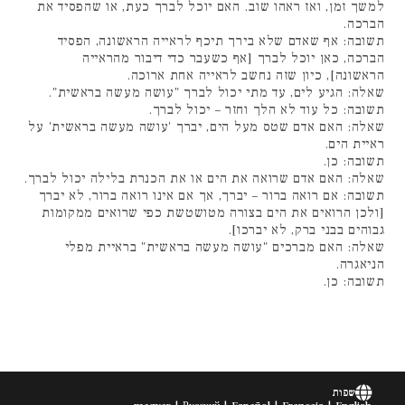
למשך זמן, ואז ראהו שוב. האם יוכל לברך כעת, או שהפסיד את
הברכה.
תשובה: אף שאדם שלא בירך תיכף לראייה הראשונה, הפסיד
הברכה, כאן יוכל לברך [אף כשעבר כדי דיבור מהראייה
הראשונה], כיון שזה נחשב לראייה אחת ארוכה.
שאלה: הגיע לים, עד מתי יכול לברך "עושה מעשה בראשית".
תשובה: כל עוד לא הלך וחזר – יכול לברך.
שאלה: האם אדם שטס מעל הים, יברך 'עושה מעשה בראשית' על
ראיית הים.
תשובה: כן.
שאלה: האם אדם שרואה את הים או את הכנרת בלילה יכול לברך.
תשובה: אם רואה ברור – יברך, אך אם אינו רואה ברור, לא יברך
[ולכן הרואים את הים בצורה מטושטשת כפי שרואים ממקומות
גבוהים בבני ברק, לא יברכו].
שאלה: האם מברכים "עושה מעשה בראשית" בראיית מפלי
הניאגרה.
תשובה: כן.
שפות