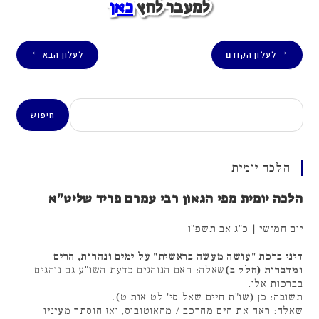
למעבר לחץ
כאן
לעלון הקודם
לעלון הבא
→
←
חיפוש
חיפוש
הלכה יומית
הלכה יומית מפי הגאון רבי עמרם פריד שליט"א
יום חמישי | כ"ג אב תשפ"ו
דיני ברכת "עושה מעשה בראשית" על ימים ונהרות, הרים
ומדברות (חלק ב)
שאלה: האם הנוהגים כדעת השו"ע גם נוהגים
בברכות אלו.
תשובה: כן (שו"ת חיים שאל סי' לט אות ט).
שאלה: ראה את הים מהרכב / מהאוטובוס, ואז הוסתר מעיניו