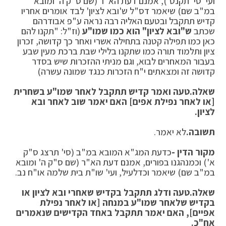
ועי' סי' תקנט'), אמנם דעת הא"ר (שם ס"ק ה' ומובא
במ"ב שם) שיאמר דס"ל ש'ובא לציון' לבד אומרים אחריו
קדיש תתקבל ובטעם האליה רבה נראה ע"פ אבודרהם
שכתב
ש"ובא לציון" הוא כמו שמו"ע
(וז"ל: "תקנו להם
כאן כמו תפילה קטנה בתחילה אשרי ואחר כך קדושה, זכרון
ציון ותלמוד תורה כמו שתקנו בלילי שבת ברכת מעין שבע
בעבור המאחרים לבוא, וגם מניתי ההזכרות שיש בסדר
קדושה זה ומצאתים י"ח הזכרות כנגד שמונה עשרה)
שאלה.
טעה ואמר קדיש תתקבל לאחר שמו"ע בשחרית
[או לאחר נפילת אפים] האם יאמר שוב לאחר ובא
לציון.
תשובה.
לא יאמר.
מקור הדין -
כדעת המג"א המובא במ"ב (סי' תרצג ס"ק
א') וכמנהגנו בפורים, אמנם דעת הא"ר (שם ס"ק ה' ומובא
במ"ב שם) שיאמר וכדלעיל, ועי' שו"ת בית שלמה או"ח נב.
שאלה.
טעה ודלג תתקבל בקדיש שאחרי ובא לציון או
בקדיש שלאחר שמו"ע במנחה [או לאחר נפילת
אפיים], האם יאמר תתקבל באחד הקדישים שנאמרים
אח"כ.