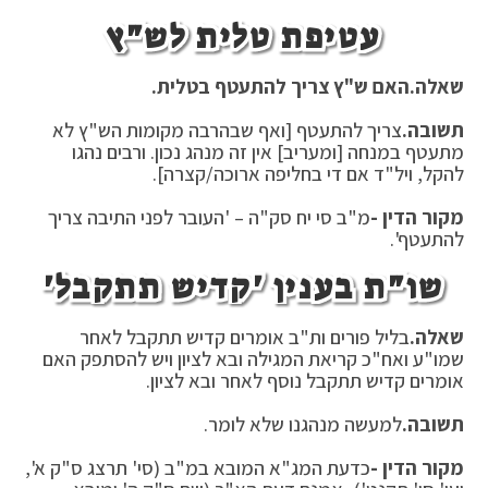
עטיפת טלית לש"ץ
שאלה.
האם ש"ץ צריך להתעטף בטלית.
תשובה.
צריך להתעטף [ואף שבהרבה מקומות הש"ץ לא
מתעטף במנחה [ומעריב] אין זה מנהג נכון. ורבים נהגו
להקל, ויל"ד אם די בחליפה ארוכה/קצרה].
מקור הדין -
מ"ב סי יח סק"ה – 'העובר לפני התיבה צריך
להתעטף'.
שו"ת בענין 'קדיש תתקבל'
שאלה.
בליל פורים ות"ב אומרים קדיש תתקבל לאחר
שמו"ע ואח"כ קריאת המגילה ובא לציון ויש להסתפק האם
אומרים קדיש תתקבל נוסף לאחר ובא לציון.
תשובה.
למעשה מנהגנו שלא לומר.
מקור הדין -
כדעת המג"א המובא במ"ב (סי' תרצג ס"ק א',