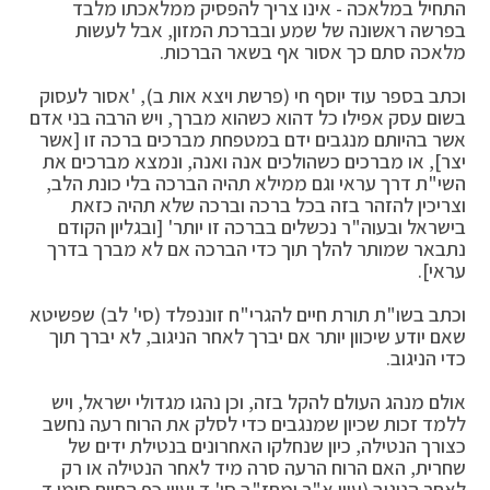
התחיל במלאכה - אינו צריך להפסיק ממלאכתו מלבד
בפרשה ראשונה של שמע ובברכת המזון, אבל לעשות
מלאכה סתם כך אסור אף בשאר הברכות.
וכתב בספר עוד יוסף חי (פרשת ויצא אות ב), 'אסור לעסוק
בשום עסק אפילו כל דהוא כשהוא מברך, ויש הרבה בני אדם
אשר בהיותם מנגבים ידם במטפחת מברכים ברכה זו [אשר
יצר], או מברכים כשהולכים אנה ואנה, ונמצא מברכים את
השי"ת דרך עראי וגם ממילא תהיה הברכה בלי כונת הלב,
וצריכין להזהר בזה בכל ברכה וברכה שלא תהיה כזאת
בישראל ובעוה"ר נכשלים בברכה זו יותר' [ובגליון הקודם
נתבאר שמותר להלך תוך כדי הברכה אם לא מברך בדרך
עראי].
וכתב בשו"ת תורת חיים להגרי"ח זוננפלד (סי' לב) שפשיטא
שאם יודע שיכוון יותר אם יברך לאחר הניגוב, לא יברך תוך
כדי הניגוב.
אולם מנהג העולם להקל בזה, וכן נהגו מגדולי ישראל, ויש
ללמד זכות שכיון שמנגבים כדי לסלק את הרוח רעה נחשב
כצורך הנטילה, כיון שנחלקו האחרונים בנטילת ידים של
שחרית, האם הרוח הרעה סרה מיד לאחר הנטילה או רק
לאחר הניגוב (עיין א"ר ומחז"ב סי' ד ועיין כף החיים סימן ד