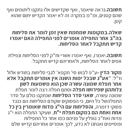
תשובה.
נראה שיאמר, ואף שקדישים אלו נתקנו ליתומים ואף
שהם קטנים, ומ"מ במקרה זה לא יאמר הקדיש יתום שהוא
קטן.
שאלה.
במקומות שמחמת שאין זמן לומר את סליחות
בה"ב אחר התפילה אומרים לפני התפילה האם יאמרו
קדיש תתקבל לאחר הסליחות.
תשובה.
יאמרו, ואף יאמרו אשרי וח"ק לפני הסליחות ונפילת
אפים לאחר הסליחות, ולאחריהם קדיש תתקבל.
מקור הדין -
ע"פ לבוש סי' תקפא' לגבי סליחות בחודש אלול
וז"ל: "
אע"ג שבכל ימות השנה אין אומרים תתקבל אלא
אחר תפלת שמונה עשרה שכן הוא משמעות לשון
צלותהון שפירושו תפלה
וסתם תפלה רצה לומר תפלת
שמונה עשרה,
שאני סדר הסליחות
שנתקנו כולם על סדר
התפלה
של כל היום, כי הפסוקים שקודם הסליחות הם כנגד
פסוקי דזמרה,
והסליחות עם הי"ג מדות שאומרין בין כל
אחת ואחת הם במקום תפלת י"ח
, שעיקר התפלה הוא י"ג
מדות ואח"כ נופלין על פניהם כמו אחר כל התפילות
ומסיימים ואנחנו לא נדע, לכך אומרים אחריהם קדיש שלם