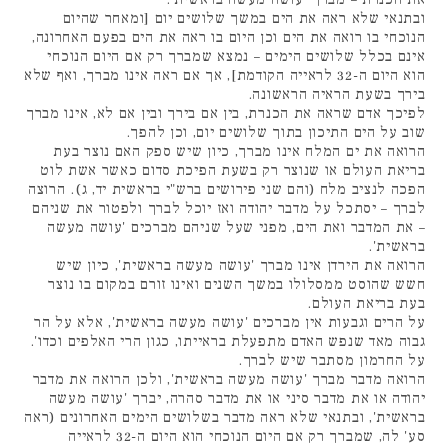
ובתנאי שלא ראה את הים במשך שלושים יום [ומאחר שהיום
הנוכחי בו רואה את הים וכן היום בו ראה את הים בפעם האחרונה,
אינם בכלל שלושים הימים – נמצא שמברך רק אם היום הנוכחי
הוא היום ה-32 לראייה הקודמת], אך אם ראה אינו מברך, ואף שלא
בירך בשעת הראיה הראשונה.
לפיכך אדם שראה את הכנרת, בין אם בירך ובין אם לא, אינו מברך
שוב על הים התיכון בתוך שלושים יום, וכן להפך.
הרואה את ים המלח אינו מברך, כיון שיש ספק האם נוצר בעת
בריאת העולם או שנוצר רק בשעת הפיכת סדום כאשר אשת לוט
הפכה לנציב מלח (והם שני פירושים ברש"י בראשית יד, ג). הרוצה
לברך – יסתכל על מדבר יהודה ואז יוכל לברך ולפטור את שניהם
– את המדבר ואת הים, מפני שעל שניהם מברכים 'עושה מעשה
בראשית'.
הרואה את הירדן אינו מברך 'עושה מעשה בראשית', כיון שיש
חשש שהוסט ממסלולו במשך השנים ואינו זורם במקום בו נוצר
בעת בריאת העולם.
על הרים וגבעות אין מברכים 'עושה מעשה בראשית', אלא על הר
גבוה מאד שנפש האדם מתפעלת בראייתו, כגון הרי האלפים וכדו'.
על החרמון מסתבר שיש לברך.
הרואה מדבר מברך 'עושה מעשה בראשית', ולכן הרואה את מדבר
יהודה או את מדבר סיני או את מדבר סהרה, יברך 'עושה מעשה
בראשית', ובתנאי שלא ראה מדבר בשלושים הימים האחרונים (ראה
סע' לה, שמברך רק אם היום הנוכחי הוא היום ה-32 לראייה