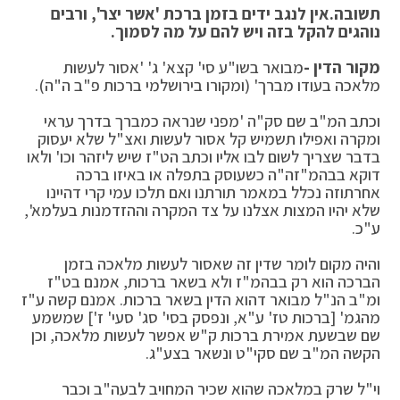
תשובה.
אין לנגב ידים בזמן ברכת 'אשר יצר', ורבים
נוהגים להקל בזה ויש להם על מה לסמוך.
מקור הדין -
מבואר בשו"ע סי' קצא' ג' 'אסור לעשות
מלאכה בעודו מברך' (ומקורו בירושלמי ברכות פ"ב ה"ה).
וכתב המ"ב שם סק"ה 'מפני שנראה כמברך בדרך עראי
ומקרה ואפילו תשמיש קל אסור לעשות ואצ"ל שלא יעסוק
בדבר שצריך לשום לבו אליו וכתב הט"ז שיש ליזהר וכו' ולאו
דוקא בבהמ"ז
ה"ה כשעוסק בתפלה או באיזו ברכה
אחרת
וזה נכלל במאמר תורתנו ואם תלכו עמי קרי דהיינו
שלא יהיו המצות אצלנו על צד המקרה וההזדמנות בעלמא',
ע"כ.
והיה מקום לומר שדין זה שאסור לעשות מלאכה בזמן
הברכה הוא רק בבהמ"ז ולא בשאר ברכות, אמנם בט"ז
ומ"ב הנ"ל מבואר דהוא הדין בשאר ברכות. אמנם קשה ע"ז
מהגמ' [ברכות טז' ע"א, ונפסק בסי' סג' סעי' ז'] שמשמע
שם שבשעת אמירת ברכות ק"ש אפשר לעשות מלאכה, וכן
הקשה המ"ב שם סקי"ט ונשאר בצע"ג.
וי"ל שרק במלאכה שהוא שכיר המחויב לבעה"ב וכבר