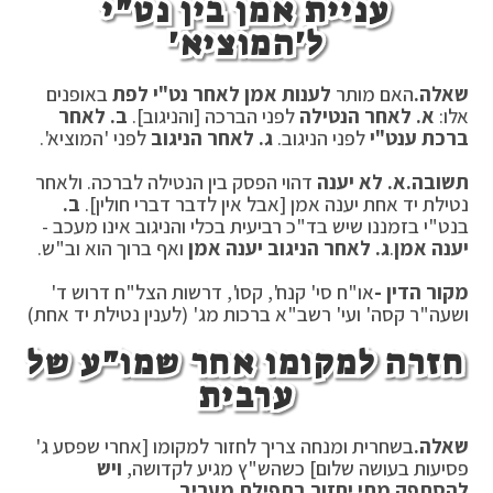
עניית אמן בין נט"י
ל'המוציא'
שאלה.
האם מותר
לענות אמן לאחר נט"י לפת
באופנים
אלו:
א.
לאחר הנטילה
לפני הברכה [והניגוב].
ב.
לאחר
ברכת ענט"י
לפני הניגוב.
ג.
לאחר הניגוב
לפני 'המוציא'.
תשובה.
א.
לא יענה
דהוי הפסק בין הנטילה לברכה. ולאחר
נטילת יד אחת יענה אמן [אבל אין לדבר דברי חולין].
ב.
בנט"י בזמננו שיש בד"כ רביעית בכלי והניגוב אינו מעכב -
יענה אמן
.
ג.
לאחר הניגוב יענה אמן
ואף ברוך הוא וב"ש.
מקור הדין -
או"ח סי' קנח', קסו', דרשות הצל"ח דרוש ד'
ושעה"ר קסה' ועי' רשב"א ברכות מג' (לענין נטילת יד אחת)
חזרה למקומו אחר שמו"ע של
ערבית
שאלה.
בשחרית ומנחה צריך לחזור למקומו [אחרי שפסע ג'
פסיעות בעושה שלום] כשהש"ץ מגיע לקדושה,
ויש
להסתפק מתי יחזור בתפילת מעריב.