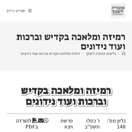
Ski
t
תפריט ניווט
conten
רמיזה ומלאכה בקדיש וברכות
ועוד נידונים
>
גליונות אזמרה לשמך
>
רמיזה ומלאכה בקדיש וברכות ועוד נידונים
רמיזה ומלאכה בקדיש
וברכות ועוד נידונים
גליון מס':
ו' כסלו
פרשת
להורדה
148
תשפ"ב
ויצא
בPDF