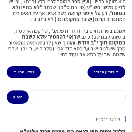
הוא דווקא בחייו" [ועיין ספר המוסר לר"י כלץ (פ"ה)], וכן יש
לדייק מלשון השו"ע (סי' רמ ס"ב), שכתב "
לא בחייו ולא
במותו
", רק על איסור קריאה בשם אביו, אך על האיסורים
המוזכרים קודם [ישיבה במקומו וכו'] לא כתב כן.
אמנם בשו"ת חיים ביד (הגר"ח פלאג'י, סי' קכה אות מח,
בתשובת בנו שם) כתב
שראוי להחמיר שלא לשבת
במקומו תוך י"ב חודש
, והוסיף שאין להביא ראיה מהאמור
מכך ששלמה ישב על כסא דוד אביו (מלכים א, ב, יב), שהרי
שלמה ישב על כסא אביו עוד בחייו.
לעלון הקודם
לעלון הבא
→
←
חיפוש
חיפוש
הלכה יומית
הלכה יומית מפי הגאון רבי עמרם פריד שליט"א