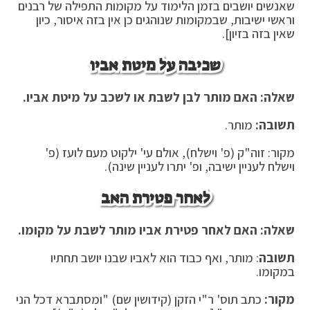
שאנשים יושבים בזמן הלימוד על מקומות התפילה של רבנים
וראשי ישיבות, שבמקומות שנוהגים כן אין בזה איסור, כיון
שאין בזה בזיון].
שכיבה על מיטת אביו
שאלה: האם מותר לבן לשבת או לשכב על מיטת אביו.
תשובה:
מותר.
מקור: זוה"ק (פ' וישלח), אולם עי' ילקוט מעם לועז (פ'
וישלח לעניין ישיבה, ופ' יתרו לעניין שינה).
לאחר פטירת האב
שאלה: האם לאחר פטירת אביו מותר לשבת על מקומו.
תשובה
: מותר, ואף כבוד הוא לאביו שבנו יושב תחתיו
במקומו.
מקור:
כתב תוס' ר"י הזקן (קידושין שם) "ומסתברא דכל הני