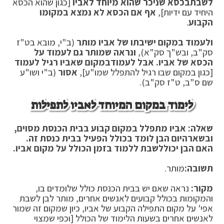
לשבת
בכסא שניכר שהוא מיוחד לאביו
[כגון שהוא הכסא
היחיד עם ידיות],
אף אם הכסא לא נמצא במקומו
הקבוע
.
ולעמוד במקום ישיבתו של אביו מותר
(ב"י, מובא בט"ז
סק"ב, ובש"ך סק"א),
ונראה שמותר גם לעמוד על
הכסא של אביו. אבל לעמוד
במקום שאביו רגיל לעמוד
[כגון במקום שבו רגיל להתפלל שמו"ע],
אסור
(ב"י ושו"ע
שם ס"ב, ט"ז סק"ב).
לימוד במקום המיוחד לאביו לתפילות
שאלה: אביו מתפלל במקום קבוע בבית הכנסת מסוים,
ובשאר
היום הבן לומד בכולל הפעיל בבית כנסת זה.
האם הבן יכול
לשבת ללמוד בזמן הכולל על מקום אביו.
תשובה:
מותר.
מקור:
נראה שאם יש בבית הכנסת כולל שלומדים בו,
והמקומות בכולל קבועים לאנשים אחרים, מותר לבן לשבת
אפי' על מקום התפילה הקבוע של אביו, כיון שמקום זה שמור
לאנשים אחרים בשעות הלימוד של הכולל [וכפי שמצוי