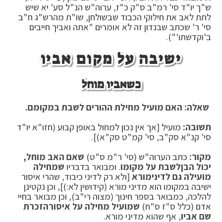
ש"ך יו"ד סי' רמ"ב ס"ק כ"ז, ערוה"ש הנ"ל סע' יא שיש
לתת לאב את חילוקי הכבוד שבשולחן, שו"ת מהרש"ג ח"ב
סי' ר' שכתב שבנדון זה לא אומרים "אתה ואביך חייבים
ב'וקדשתו'").
ישיבה על מקום אביו
כשאביו מוחל
שאלה: האם מועיל מחילת ההורים לשבת במקומם.
תשובה:
מועיל [אך אין נכון למחול באופן קבוע (חזו"א יו"ד
סי' קנ"א סק"ב, סי' קמ"ט סק"א)].
מקור:
כתב הערוה"ש (סי' ר"מ ס"ט)
שאם האב מוחל,
יכול הבן
לשבת על מקומו
. ומבואר בדבריו
שמחילה
מועילה גם לדיני
מורא
[ולא רק לדיני כיבוד, שהרי איסור
ישיבה במקומו הוא מדיני מורא (קידושין לא:)], וכן נקטינן
להלכה, כמבואר בספר חינוך (מצוה רי"ב), וכן מבואר בחיי
אדם (כלל ס"ז ס"ח)
שמועיל מחילה על איסור
הזכרת
שם אביו
, אף שהוא מדיני מורא.