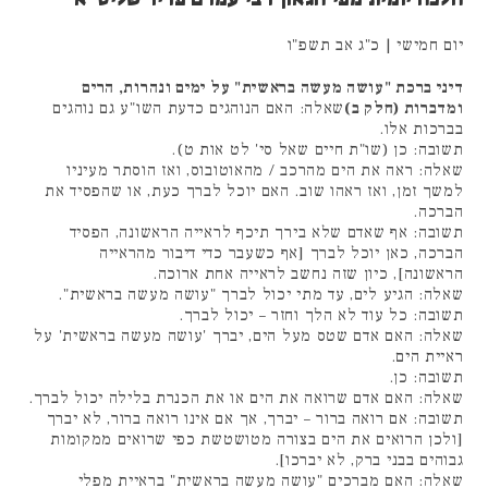
יום חמישי | כ"ג אב תשפ"ו
דיני ברכת "עושה מעשה בראשית" על ימים ונהרות, הרים
ומדברות (חלק ב)
שאלה: האם הנוהגים כדעת השו"ע גם נוהגים
בברכות אלו.
תשובה: כן (שו"ת חיים שאל סי' לט אות ט).
שאלה: ראה את הים מהרכב / מהאוטובוס, ואז הוסתר מעיניו
למשך זמן, ואז ראהו שוב. האם יוכל לברך כעת, או שהפסיד את
הברכה.
תשובה: אף שאדם שלא בירך תיכף לראייה הראשונה, הפסיד
הברכה, כאן יוכל לברך [אף כשעבר כדי דיבור מהראייה
הראשונה], כיון שזה נחשב לראייה אחת ארוכה.
שאלה: הגיע לים, עד מתי יכול לברך "עושה מעשה בראשית".
תשובה: כל עוד לא הלך וחזר – יכול לברך.
שאלה: האם אדם שטס מעל הים, יברך 'עושה מעשה בראשית' על
ראיית הים.
תשובה: כן.
שאלה: האם אדם שרואה את הים או את הכנרת בלילה יכול לברך.
תשובה: אם רואה ברור – יברך, אך אם אינו רואה ברור, לא יברך
[ולכן הרואים את הים בצורה מטושטשת כפי שרואים ממקומות
גבוהים בבני ברק, לא יברכו].
שאלה: האם מברכים "עושה מעשה בראשית" בראיית מפלי