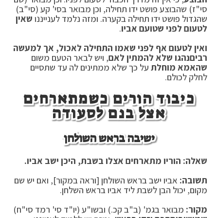
סי"ז) שהבוצע פושט ידו תחילה, וכן מבואר בסי' קע (סי"ב)
שהגדול פושט ידו תחילה בקערה. ומזה נלמד לענייננו
שאין
לטעום לפני שטועם אביו
.
ואין לטעום אף לפני שאמו התחילה לאכול, אך למעשה
רבים
נהגו שלא להמתין לאם
, ויש לבאר הטעם משום
שהאמא מוחלת
על כך שלא ממתינים לה עד שתסיים
לחלק לכולם.
כיבוד הורים כשמתארחים
אצל בנם לסעודה
ישיבה בראש השולחן
שאלה: הוריו מתארחים אצלו בשבת, היכן ישב אביו.
תשובה:
אביו ישב בראש השולחן [וראה במקור], ואם יש שם
מקום, יכול הבן לשבת ליד אביו בראש השלחן.
מקור:
מבואר בגמ' (ב"ב קכ.) ובשו"ע (יו"ד סי' רמד סי"ח)