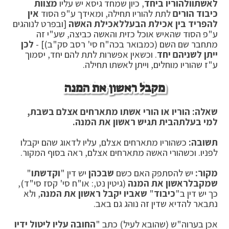
לאשתו
ולהוריו ביחד
, כיון שמחד גיסא יש עליו
מצוות
כיבוד הורים
לתת להוריו תחילה, ומאידך ע"פ הסוד
אין
להפריד בין אכילת הבעל
לאכילת האשה
[ובפרט לנוהגים
ע"פ הסוד שהאיש אוכל כזית והאשה כביצה, שע"י זה
מתחבר שם השם (כמבואר בכה"ח סי' רסב סק"ב)] -
לכן
ייתן לשניהם יחד
. וכשאין אפשרות לתת להם יחד, יסמוך
ע"ז שהוריו מוחלים, וייתן לאשתו תחילה.
מקבל ראשון את המנה
שאלה: הוריו או הורי אשתו מתארחים אצלם בשבת,
למי בעלת
הבית תגיש ראשון את המנה.
תשובה:
כשהוריו מתארחים אצלם, עליו לדאוג שהם יקבלו
לפניו. וכשהורי האשה מתארחים אצלם, ראה בסוף המקור.
מקור:
יש להסתפק האם כשם
שבכהן
יש דין "
וקדשתו
"
שמקבל
ראשון את המנה
(גיטין נט,: או"ח סי' קסז סי"ד),
כך יש דין ב"
כיבוד
"
שאביו יקבל ראשון את המנה
, ולא
נתבאר להדיא שדין זה נוהג גם באב.
אכן בערוה"ש (שהובא לעיל) כתב "
החובה עליו ליטול ידיו