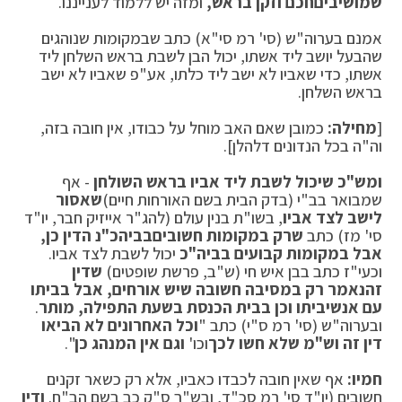
שמושיבים
חכם וזקן בראש,
ומזה יש ללמוד לענייננו.
אמנם בערוה"ש (סי' רמ סי"א) כתב שבמקומות שנוהגים
שהבעל יושב ליד אשתו, יכול הבן לשבת בראש השלחן ליד
אשתו, כדי שאביו לא ישב ליד כלתו, אע"פ שאביו לא ישב
בראש השלחן.
[
מחילה:
כמובן שאם האב מוחל על כבודו, אין חובה בזה,
וה"ה בכל הנדונים דלהלן].
ומש"כ שיכול לשבת ליד אביו בראש השולחן
- אף
שמבואר בב"י (בדק הבית בשם האורחות חיים)
שאסור
לישב לצד אביו
, בשו"ת בנין עולם (להג"ר אייזיק חבר, יו"ד
סי' מז) כתב
שרק במקומות חשובים
בביהכ"נ הדין כן,
אבל במקומות קבועים בביה"כ
יכול לשבת לצד אביו.
וכעי"ז כתב בבן איש חי (ש"ב, פרשת שופטים)
שדין
זה
נאמר רק במסיבה חשובה שיש אורחים, אבל בביתו
עם אנשי
ביתו וכן בבית הכנסת בשעת התפילה, מותר
.
ובערוה"ש (סי' רמ ס"י) כתב "
וכל האחרונים לא הביאו
דין זה וש"מ שלא חשו לכך
וכו'
וגם אין המנהג כן
".
חמיו:
אף שאין חובה לכבדו כאביו, אלא רק כשאר זקנים
חשובים (יו"ד סי' רמ סכ"ד, ובש"ך ס"ק כב בשם הב"ח.
ודין