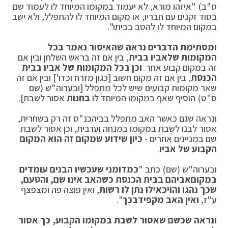
ס"ב) "איזהו מורא, לא יעמוד במקומו המיוחד לו לעמוד שם
בסוד זקנים עם חבריו, או מקום המיוחד לו להתפלל, ולא ישב
במקום המיוחד לו להסב בביתו".
ומסתימת הדברים נראה שהאיסור נאמר בכל
המקומות של
אביו בבית
, בין אם זה בראש השלחן ובין אם
זה במקום קבוע אחר.
וכן בכל המקומות של אביו בבית
הכנסת
, בין אם זה מקום חשוב [כגון מזרח וכדו'] ובין אם זה
שאר מקומות קבועים שיש לכל מתפלל [ובערוה"ש (שם
ס"ט) הוסיף שאף במקומו המיוחד לו
בחנות
אסור לשבת].
ונראה שגם כאשר האב מתפלל בביהכנ"ס זה רק בשחרית,
אסור לבנו לשבת במקומו במנחה וערבית, וכן אסור לשבת
שם במניינים אחרים -
כיון שידוע שמקום זה הוא המקום
הקבוע של אביו
.
ובערוה"ש (שם) כתב "
כמדומני שעכשיו הבנים עומדים
במקום
אביהם בבית הכנסת כשהאב אינו שם, והטעם,
שכך נהגו והוי
כאילו נתן לו רשות
, ואין פוצה פה ומצפצף
ע"ז,
ואין האב מקפיד
בכך
".
ונראה שכשם שאסור לשבת במקומו הקבוע, כך אסור