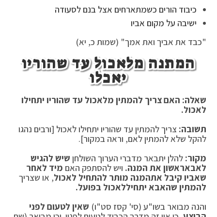
כיבוד הורים כשמתארחים אצל בנם לסעודה
ישיבה על מקום אביו
"כבד את אביך ואת אמך" (שמות כ, יא)
המתנה מלאכול עד שהוריו
יאכלו
שאלה: האם צריך להמתין מלאכול עד שהוריו יתחילו
לאכול.
תשובה:
צריך להמתין עד שהוריו יתחילו לאכול [ורבים נהגו
להקל שלא להמתין לאם, וראה במקור].
מקור:
להלן יתבאר מדברי הערוך השולחן
שיש להגיש
לאבא
ראשון את המנה.
ויש להסתפק האם
מיד לאחר
שאביו קיבל את
המנה מותר להתחיל לאכול
, או שצריך
להמתין שהאבא יתחיל
לאכול בפועל.
והנה מבואר בשו"ע (סי' קסז סט"ו)
שאין לטעום לפני
הבוצע
, כי אין זה מדרך הכבוד לטעום לפניו. וכן מבואר (שם