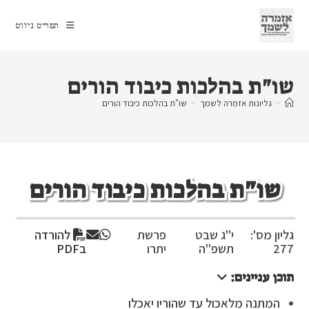
Ski
t
תפריט ניווט
conten
שו"ת בהלכות כיבוד הורים
>
גליונות אזמרה לשמך
>
שו"ת בהלכות כיבוד הורים
שו"ת בהלכות כיבוד הורים
גליון מס':
י"ג שבט
פרשת
להורדה
277
תשפ"ה
יתרו
בPDF
תוכן עניינים:
המתנה מלאכול עד שהוריו יאכלו