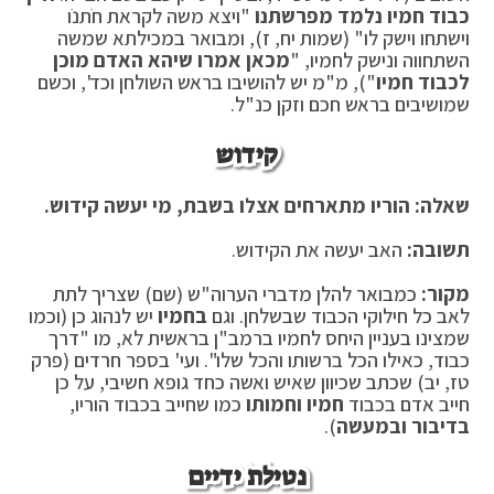
כבוד חמיו נלמד מפרשתנו
"ויצא משה לקראת חֹתנֹו
וישתחו וישק לו" (שמות יח, ז), ומבואר במכילתא שמשה
השתחווה ונישק לחמיו, "
מכאן אמרו שיהא האדם מוכן
לכבוד חמיו
"), מ"מ יש להושיבו בראש השולחן וכד', וכשם
שמושיבים בראש חכם וזקן כנ"ל.
קידוש
שאלה: הוריו מתארחים אצלו בשבת, מי יעשה קידוש.
תשובה:
האב יעשה את הקידוש.
מקור:
כמבואר להלן מדברי הערוה"ש (שם) שצריך לתת
לאב כל חילוקי הכבוד שבשלחן. וגם
בחמיו
יש לנהוג כן (וכמו
שמצינו בעניין היחס לחמיו ברמב"ן בראשית לא, מו "דרך
כבוד, כאילו הכל ברשותו והכל שלו". ועי' בספר חרדים (פרק
טז, יב) שכתב שכיוון שאיש ואשה כחד גופא חשיבי, על כן
חייב אדם בכבוד
חמיו וחמותו
כמו שחייב בכבוד הוריו,
בדיבור ובמעשה
).
נטילת ידיים