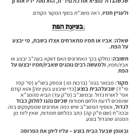
שכשהגדול מוציא את כולם
יד"ח, הוא נוטל ידיו אחרון
.
ולעניין חמיו
, ראה משנ"ת בסוף המקור הקודם.
בציעת הפת
שאלה: אביו או חמיו מתארחים אצלו בשבת, מי יבצע
על הפת.
תשובה:
נחלקו בכך האחרונים האם דווקא בעה"ב יבצע או
אביו/חמיו,
ולמעשה רבים נוהגים שאביו/חמיו יבצעו על
הפת
.
מקור:
מבואר בגמ' (ברכות מו.) ונפסק בשו"ע (סי' קסז
סי"ד)
שבעל
הבית בוצע
[כדי שיבצע בעין יפה] והוא קודם
אפי' לאורח גדול. ובמשנ"ב (ס"ק עד) הביא מהמג"א
שהסכים לדעת הלחם חמודות
שכיום נהגו לחלוק כבוד
לגדול
, והוסיף המשנ"ב שיש כמה אחרונים שמפקפקים בזה.
ובכה"ח (שם ס"ק קה) כתב כהלחם חמודות, שאין לזוז מן
המנהג שהגדול בוצע.
ובאופן שבעל הבית בוצע – עליו ליתן את הפרוסה