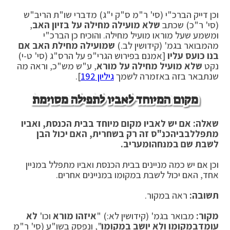
וכן דייק הברכ"י (סי' ר"מ ס"ק י"ג) מדברי שו"ת הריב"ש
(סי' ר"כ) שכתב
שלא מועילה מחילה על בזיון האב
,
ומשמע שעל מוראו מועיל מחילה. והוכיח כן הברכ"י
מהמבואר בגמ' (קידושין לב.)
שמועילה מחילת האב אם
בנו כועס עליו
[אמנם בפירוש הגרי"פ על הרס"ג (סי' ט-י)
נקט
שלא מועיל מחילה על מורא
, ע"ש מש"כ, וראה מה
שנתבאר בזה באזמרה לשמך
גיליון 192
].
מקום המיוחד לאביו לתפילה מסוימת
שאלה: אם יש לאביו מקום מיוחד בבית הכנסת, ואביו
מתפלל
בביהכנ"ס זה רק בשחרית, האם יכול הבן
לשבת שם במנחה
ומעריב.
וכן אם יש כמה מניינים בבית הכנסת ואביו מתפלל במניין
אחד, האם יכול לשבת במקומו במניינים אחרים.
תשובה:
ראה במקור.
מקור:
מבואר בגמ' (קידושין לא:) "
איזהו מורא
וכו'
לא
עומד
במקומו ולא יושב במקומו
", ונפסק בשו"ע (סי' ר"מ