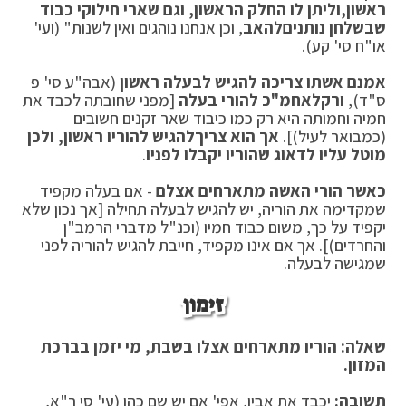
ראשון,
וליתן לו החלק הראשון, וגם שארי חילוקי כבוד
שבשלחן נותנים
להאב
, וכן אנחנו נוהגים ואין לשנות" (ועי'
או"ח סי' קע).
אמנם אשתו צריכה להגיש לבעלה ראשון
(אבה"ע סי' פ
ס"ד),
ורק
לאחמ"כ להורי בעלה
[מפני שחובתה לכבד את
חמיה וחמותה היא רק כמו כיבוד שאר זקנים חשובים
(כמבואר לעיל)].
אך הוא צריך
להגיש להוריו ראשון, ולכן
מוטל עליו לדאוג שהוריו יקבלו לפניו
.
כאשר הורי האשה מתארחים אצלם
- אם בעלה מקפיד
שמקדימה את הוריה, יש להגיש לבעלה תחילה [אך נכון שלא
יקפיד על כך, משום כבוד חמיו (וכנ"ל מדברי הרמב"ן
והחרדים)]. אך אם אינו מקפיד, חייבת להגיש להוריה לפני
שמגישה לבעלה.
זימון
שאלה: הוריו מתארחים אצלו בשבת, מי יזמן בברכת
המזון.
תשובה:
יכבד את אביו, אפי' אם יש שם כהן (עי' סי ר"א,