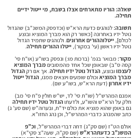
שאלה: הוריו מתארחים אצלו בשבת, מי ייטול ידיים
תחילה.
תשובה:
לנוהגים כדעת הרא"ש (וכדפסק המשנ"ב) שהגדול
נוטל ידיו באחרונה [כאשר רק הוא מברך המוציא ובוצע
לכולם],
ייטלו
ההורים אחרונים
. ולנוהגים שתמיד הגדול
נוטל ידיו ראשון (עי' במקור),
ייטלו ההורים תחילה
.
מקור:
מבואר בגמ' (ברכות מו:) ונפסק בשו"ע (או"ח סי'
קסה ס"ב) שבאופן שכל אחד מהמסובים
מברך המוציא
לעצמו
ובוצע,
הגדול נוטל ידיו תחילה
. אך אם רק
הגדול
מברך המוציא
וכולם שומעים ויוצאים ממנו,
הגדול ייטול
ידיו אחרון
(דעת הרא"ש, בשו"ע שם).
אמנם המהרש"ל (שו"ת סי' לד, יש"ש חולין פ"ח סי' מב)
חלק על הרא"ש והשו"ע, ולדעתו
הגדול נוטל ידיו תחילה
גם באופן שהוא מוציא את כולם יד"ח, ובערוה"ש (שם סע' ג)
כתב שהמנהג כדברי המהרש"ל, וכן נהג החזו"א.
אולם הט"ז (שם סק"ג) דחה דברי המהרש"ל,
וכ"פ
המשנ"ב כדעת
הרא"ש
(שם סק"ה, שעה"צ סקי"א)