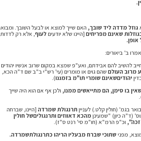
.
א
גוזל מדדה ליד שובך,
האם שייך למוצא או לבעל השובך. ומבואר
גוזלות שאינם מפריחים
[היינו שלא יודעים
לעוף
, אלא רק לדדות
אופן.
מרו ב' ביאורים:
ייב להשיב להם אבידתם, ואע"פ שמצא במקום שרוב אנשיו יהודים
ע מרוב העולם
שהם גוים או מומרים (עי' רש"י ב"ב שם ד"ה הכא,
יהודים
שאינם שומרי תו"מ בזמננו
).
אין בו סימן, הם מתייאשים ממנו,
ולכן אף אם הוא היה שייך
ר בגמ' (חולין קלט.) לעניין
תרנגולת שמרדה
[היינו, שברחה
ס' (ד"ה כיון) "שמעינן
מהכא דאווזים ותרנגולים
של חולין
זכה",
וכ"פ הרמ"א (חו"מ סי' רנט ס"ז).
מוצא, מפני
שתוכי שברח מבעליו הריהו כתרנגולת
שמרדה.