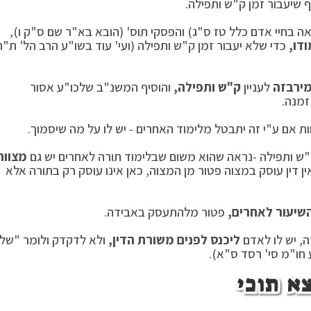
ף שיעבור זמן ק"ש ותפילה.
בחיי אדם כלל טז ס"ג) והפסקי תוס' (הובא בא"ר שם ס"ק ו),
דו,
כדי שלא יעבור זמן ק"ש ותפילה (ועי' עוד בשו"ע הרב הל' ת"ת
יר
בזה
לעניין
ק"ש ותפילה,
והוסיף המשנ"ב שלכו"ע אסור
זמנה.
ת אם ע"י זה יתבטל מלימוד האחרים - יש לו על מה שיסמוך.
ש ותפילה -נראה שהוא משום שבלימוד תורה לאחרים יש גם
מצוות
ין דין עוסק במצוה פטור מן המצוה, כאן אינו עוסק רק בתורה אלא
שיעור לאחרים,
פטור מלהתעסק באבידה.
, יש לו לאדם
ליכנס לפנים משורת הדין,
ולא לדקדק ולומר "שלי
 חו"מ סי' רסד ס"א).
א תוכי