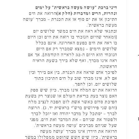
דיני ברכת "עושה מעשה בראשית" על ימים
ונהרות, הרים ומדברות (חלק א)
הרואה את הים
התיכון או את ים סוף או את הכנרת – מברך 'עושה
מעשה בראשית'.
ובתנאי שלא ראה את הים במשך שלושים יום
[ומאחר שהיום הנוכחי בו רואה את הים וכן היום
בו ראה את הים בפעם האחרונה, אינם בכלל
שלושים הימים – נמצא שמברך רק אם היום
הנוכחי הוא היום ה-32 לראייה הקודמת], אך אם
ראה אינו מברך, ואף שלא בירך בשעת הראיה
הראשונה.
לפיכך אדם שראה את הכנרת, בין אם בירך ובין
אם לא, אינו מברך שוב על הים התיכון בתוך
שלושים יום, וכן להפך.
הרואה את ים המלח אינו מברך, כיון שיש ספק
האם נוצר בעת בריאת העולם או שנוצר רק בשעת
הפיכת סדום כאשר אשת לוט הפכה לנציב מלח
(והם שני פירושים ברש"י בראשית יד, ג). הרוצה
לברך – יסתכל על מדבר יהודה ואז יוכל לברך
ולפטור את שניהם – את המדבר ואת הים, מפני
שעל שניהם מברכים 'עושה מעשה בראשית'.
הרואה את הירדן אינו מברך 'עושה מעשה
בראשית', כיון שיש חשש שהוסט ממסלולו במשך