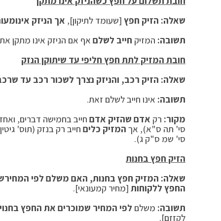
חובת תשלום על חפץ כשהניזק אינו מתקן
שאלה:
הזיק חפץ
[שעומד לתיקון],
אך הניזק אינו
מעונ
תשובה:
המזיק
חייב לשלם
אף אם הניזק אינו מתקן את ה
חובת המזיק לתת חפץ חליפי עד שיתוקן הנזק
שאלה: הזיק רכב, והניזק נצרך לשכור רכב עד שרכב
תשובה:
אינו חייב לשלם זאת.
מקור:
רק
אדם שהזיק אדם
חייב בחמישה דברים, ואחד
סי' תה ס"א), אך
המזיק כלים
חייב רק בנזק (תוס' גיטין
סי' שמ ס"ק ג).
הזיק חפץ בחנות
שאלה: המזיק חפץ בחנות, האם משלם לפי המחיר
שב
החפץ ללקוחות
[מחיר קמעונאי].
תשובה:
משלם
לפי המחיר שמוכרים את החפץ בחנוי
לקזזם].