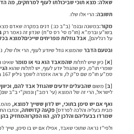
שאלה: מצא תוכי שביכולתו לעוף למרחקים, מה הדין
תשובה:
הרי אלו שלו.
מקור:
במשנה ובגמ' (ב"ב כג:) דנים במקרה שאדם מצ
בשו"ע וברמ"א (חו"מ סי' רס ס"ח) שנדון זה נאמר רק
ב
על רגליהם],
אבל גוזלות מפריחים שייכים
למוצא בכל 
ובטעם הדבר
שהמוצא גוזל שיודע לעוף, הרי אלו שלו, נא
[א]
כיון שיש לתלות
שהמאבד הוא גוי או מומר
שאינו ח
שומרי תו"מ, כיון שהגוזל יודע לעוף, יש לתלות שהוא
הגי
סמ"ע חו"מ שם ס"ק לו, וראה אזמרה לשמך גיליון 167 בדין
[ב]
משום
שהבעלים יודעים שהגוזל אבד להם, וכיוון
ש
לישראל, הרי זה של המוצא (עי' רמב"ן ונמוק"י ב"ב שם).
ואף אם יש סימן בתוכי, יש לדון ששייך למוצא,
מהמבוא
מבית בעליה והלכה לפרדס]
פקעה קדושתה,
וכתבו התו
שמרדו בבעליהם והלכן להן, הוו הפקר
והמחזיק בהן 
ולפי"ז נראה שתוכי שאבד, אפילו אם יש בו סימן, שייך ל