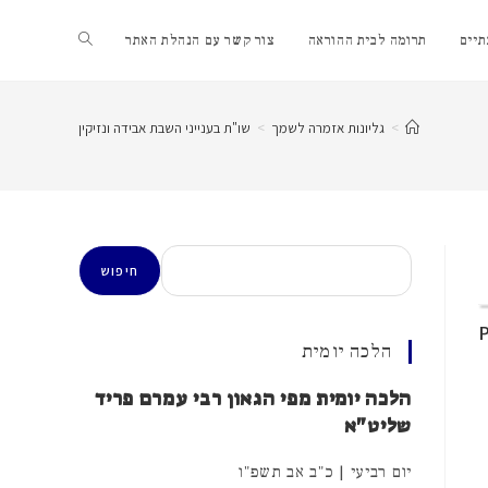
Toggle
יים
תרומה לבית ההוראה
צור קשר עם הנהלת האתר
website
>
גליונות אזמרה לשמך
>
שו"ת בענייני השבת אבידה ונזיקין
search
חיפוש
חיפוש
הלכה יומית
הלכה יומית מפי הגאון רבי עמרם פריד
שליט"א
יום רביעי | כ"ב אב תשפ"ו