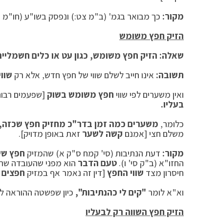
מקור:
כך מבואר בגמ' (ב"מ צט:) ונפסק בשו"ע (חו"מ סי'
הזיק חפץ משומש
שאלה: הזיק חפץ משומש, כגון עט או כלים חשמליים
תשובה:
אינו חייב לשלם שווי של חפץ חדש, אלא רק
שווי
ואין משערים לפי שווי
חפץ משומש בשוק
[שפעמים רבות 
בעליו.
כלומר,
משערים כמה זמן בדר"כ מחזיק חפץ שכזה,
משלם חצי [אמנם
קשה לשער
זאת באופן מדויק].
מקור:
דעת הנתיבות (סי' קמח ס"ק א) שהמזיק
חפץ שש
החזו"א (ב"ק סי' ו).
טעם הדבר
הוא מפני שהעובדה שה
חיסרון מצד
שווי החפץ
[דין זה נאמר אף במזיק
חפצים מ
וא"א לומר
"קים לי כהנתיבות",
כיון שפשטה ההוראה לח
הזיק חפץ השווה רק לבעליו