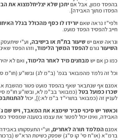
בהפסד ממון, אבל אם
יתכן שלא יצליח
למצוא את הבע
הפסדו מתוך האבידה].
ולפי"ז נראה שאם
יורידו לו כסף מהכולל בגלל האיחור
חייב להפסיד הפסד מועט.
ונראה שאם יש
שיעור בת"ת או בישיבה,
וע"י שיתעסק 
השיעור
גורם
להפסד המשך הלימוד,
וזהו הפסד שאינ
כמו כן אם יש
מבחנים מיד לאחר הלימוד,
ואם לא יהיה
וכל זה נלמד מהמבואר בגמ' (ב"מ לג) ובשו"ע (חו"מ סי
אמנם אף שנתבאר שאף בהפסד מועט פטור מהשבת אב
שכרו כפועל בטל
(כמבואר בב"מ לא, ובשו"ע חו"מ סי'
לעניין זה (כמבואר בתורי"ד ב"מ לא:)], יכול
להתנות
בפנ
וכאשר יש סיכוי סביר שימצא את המאבד, ויש שם ג'
האבידה, ואינו יכול לפטור את עצמו בטענה שמפסיד כסף
אמנם
המלמד תורה לאחרים,
וע"י התעסקותו באבידה 
ברמ"א (או"ח סי' קו ס"ג) שפסק כשיטת הרא"ש (ברכות 