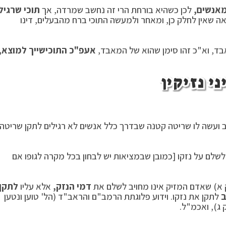
אנשים,
לכן כשהיא בורחת הרי זה נחשב שמרדה, אך
תוכי שרגיל
אה שאין לחלק כן, ומאחר ולמעשה התוכי ברח מהבעלים, דינו
בד, וא"כ זהו סימן שהוא של המאבד,
אעפ"כ התוכי
שייך למוצא,
ני נזיקין
ב ועשה לו שריטה קטנה שבדרך כלל אנשים לא רגילים לתקן שריטה
שלם על נזקו [כמובן שבמציאות יש לבחון בכל מקרה לגופו אם
 א) שאדם המזיק אינו מחויב לשלם את
דמי הנזק,
אלא עליו
לתקן
לתקן את נזקו. וידוע פלוגתת הרמב"ם והראב"ד (הל' טוען ונטען
 ג), ואכמ"ל.