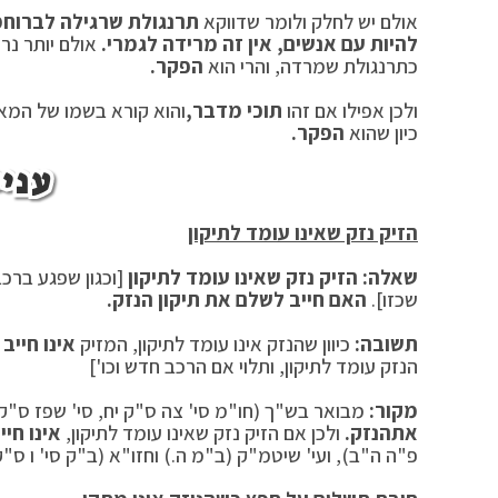
אולם יש לחלק ולומר שדווקא
תרנגולת שרגילה לברוח
מ
להיות עם אנשים, אין זה מרידה לגמרי.
אולם יותר נר
כתרנגולת שמרדה, והרי הוא
הפקר.
ולכן אפילו אם זהו
תוכי מדבר,
והוא קורא בשמו של המא
כיון שהוא
הפקר.
עניי
הזיק נזק שאינו עומד לתיקון
שאלה: הזיק נזק שאינו עומד לתיקון
[וכגון שפגע ברכ
שכזו].
האם חייב לשלם את תיקון הנזק.
תשובה:
כיוון שהנזק אינו עומד לתיקון, המזיק
אינו חייב
ל
הנזק עומד לתיקון, ותלוי אם הרכב חדש וכו']
מקור:
מבואר בש"ך (חו"מ סי' צה ס"ק יח, סי' שפז ס"ק
את
הנזק.
ולכן אם הזיק נזק שאינו עומד לתיקון,
אינו חיי
ב
פ"ה ה"ב), ועי' שיטמ"ק (ב"מ ה.) וחזו"א (ב"ק סי' ו ס"ק