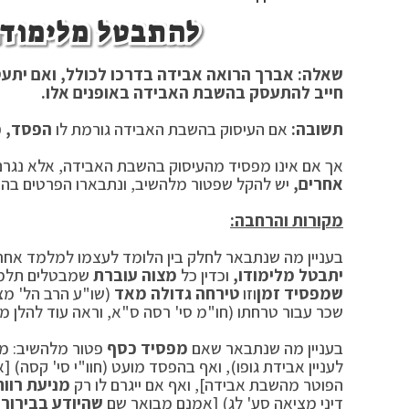
להתבטל מלימודו
שאלה: אברך הרואה אבידה בדרכו לכולל, ואם יתע
חייב להתעסק בהשבת האבידה באופנים אלו.
תשובה:
אם העיסוק בהשבת האבידה גורמת לו
הפסד,
פ
אך אם אינו מפסיד מהעיסוק בהשבת האבידה, אלא נגרם
אחרים,
יש להקל שפטור מלהשיב, ונתבארו הפרטים בה
מקורות והרחבה:
בעניין מה שנתבאר לחלק בין הלומד לעצמו למלמד אחר
יתבטל מלימודו,
וכדין כל
מצוה עוברת
שמבטלים תלמוד 
שמפסיד זמן
וזו
טירחה גדולה מאד
(שו"ע הרב הל' מצי
שכר עבור טרחתו (חו"מ סי' רסה ס"א, וראה עוד להלן משנ
בעניין מה שנתבאר שאם
מפסיד כסף
פטור מלהשיב: מבו
לעניין אבידת גופו), ואף בהפסד מועט (חוו"י סי' קסה) 
הפוטר מהשבת אבידה], ואף אם ייגרם לו רק
מניעת רווח
דיני מציאה סע' לג) [אמנם מבואר שם
שהיודע בבירור
ש