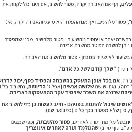
לים,
אף אם האבידה יקרה, פטור להשיב, אם אינו יכול לקחת את
,
פטור מלהשיב. ואף אם ההפסד הוא מועט והאבידה יקרה, אינו
בהשבה יאחר או יחסיר מהשיעור - פטור מלהשיב, מפני
שהפסד
ו ניתן להשבה הפוטר מהשבת אבידה.
 בשיעור לא יצליח במבחן - פטור מלהשיב את האבידה.
' רסד)
"שלך קודם לשל כל אדם".
ידה,
אם בכל אופן התעסק בהשבתה והפסיד כסף,
יכול לדרוש
 רסה), ואם יש שם
שלושה אנשים
[אפי' ג'
הדיוטות,
נחשבים בי"ד
יהם שרוצה את השכר שיפסיד עקב ההתעסקות
באבידה.
אנשים שיכול להתנות בפניהם - חייב לעשות כן
כדי להשיב את
, כיון שלא מפסיד בכך כלום (כמבואר שם).
יתבטל מלימוד תורה לאחרים,
פטור מהשבתה,
וכפי שמצינו
פ"ב סוף סי' ג)
שהמלמד תורה לאחרים אינו צריך