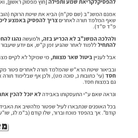
להפסיק
לקריאת שמע ותפילה
[חוץ מפסוק ראשון], וא
אמנם המשנ"ב (שם סק"ח) הביא את שיטת הרוקח (הובאה 
שאף המלמד תורה לאחרים
צריך להפסיק באמצע לימו
פ"ד ס"ד).
ולהלכה המשנ"ב לא הכריע בזה,
ולמעשה
נהגו להחמ
להתחיל
ללמוד לאחר שהגיע זמן ק"ש, אם יודע שיעבור 
אבל לעניין
ביטול שאר מצוות,
מי שמיקל לא לקיים מצוו
ובביאור שיטת הרא"ש שהמלמד תורה לאחרים פטור מק"
חסד
(עי' כתובות נ, סוכה מט), ולכן אף שבלימוד תורה א
גם במצות חסד.
ונראה שאם ע"י התעסקותו באבידה
לא יוכל להכין את
ה
בכל האופנים שנתבארו לעיל שפטור מלהשיב את האבידה
קודם". אך בהפסד מוכח וברור, שלו קודם (ב"מ לג, שו"ע
מצ