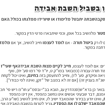
 בשביל השבת אבידה
סק
בהשבתה יתבטל מלימודו או שיורידו ממלגתו בכולל.
האם
טור
מלהשיב בכל אופן, וכפי שיתבארו פרטי הדין במקור.
 לו רק
ביטול תורה
- אם
לומד לעצמו
חייב להשיב, אך אם
מלמד
רחבה במקור.
ים: אם לומד לעצמו,
חייב לקיים מצות השבת אבידה
אף שעי"ז
תורה עבורה (כמבואר במו"ק ט, יו"ד סי' רמו סע' יח), ואף
אה ופיקדון, סע' לז), וחייב להתעסק בזה
בחינם,
ואינו יכול לקחת
"ת בעניין זה) [אם זה לא במצב של "זקן, ואינה לפי כבודו"].
אר כן ברא"ש(סנהדרין עג, הובא בב"י ובסמ"ע חו"מ ריש סי' תכו
[אמנם, דבר שבעיני אנשים אינו נחשב כהפסד, אין דינו כהפסד
,
ואינו יודע בבירור שהמאבד ישיב לו, אינו חייב להשיב (שו"ע הרב,
המאבד ישלם לו את הפסדיו,
צריך לטרוח בהשבת האבידה אף