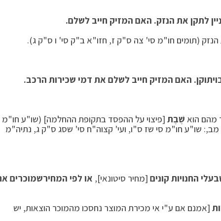
יין לתקן את הנזק. האם המזיק חייב לשלם.
נזק (תומים חו"מ סי' צה ס"ק ז, חזו"א ב"ק סי' ו ס"ק ג).
ו
יתוקן. האם המזיק חייב לשלם את דמי שכירות הרכב.
 מהם הוא
שֶׁבֶת
[פיצוי על ההפסד בתקופת ההחלמה] (שו"ע חו"מ
 מב,: שו"ע חו"מ סי שז ס"ו, ועי' קצוה"ח סי' שסג ס"ק ג, נתיה"מ
עלי החנויות קונים
[מחיר סיטונאי],
או לפי המחיר
שמוכרים את
ות
[אמנם אם ע"י אי מכירת המוצר נחסכו מהמוכר הוצאות, יש