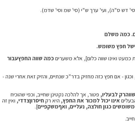
 דש ס"ה), ועי' ערך ש"י (סי' שמ וסי' שדמ).
.
כמה משלם
של חפץ משומש.
כמעט ואינו שווה כלום], אלא משערים
כמה שווה החפץ
עבור
וכגון - אם חפץ כזה מחזיק בדר"כ שנתיים, והזיק זאת אחרי שנה -
ווה
רק לבעליו,
פטור, אך להלכה נקטינן שחייב, וכפי שהוכיח
בעלים
אינו יכול למכור את החפץ,
היא רק
חיסרון
צדדי,
ואין זה
שומשים כגון חולצה, נעליים, ואף
משקפיים
].
ייב.