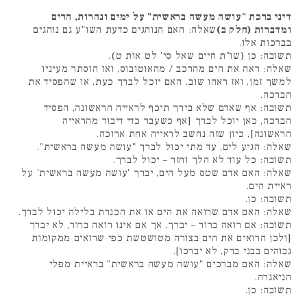
דיני ברכת "עושה מעשה בראשית" על ימים ונהרות, הרים
ומדברות (חלק ב)
שאלה: האם הנוהגים כדעת השו"ע גם נוהגים
בברכות אלו.
תשובה: כן (שו"ת חיים שאל סי' לט אות ט).
שאלה: ראה את הים מהרכב / מהאוטובוס, ואז הוסתר מעיניו
למשך זמן, ואז ראהו שוב. האם יוכל לברך כעת, או שהפסיד את
הברכה.
תשובה: אף שאדם שלא בירך תיכף לראייה הראשונה, הפסיד
הברכה, כאן יוכל לברך [אף כשעבר כדי דיבור מהראייה
הראשונה], כיון שזה נחשב לראייה אחת ארוכה.
שאלה: הגיע לים, עד מתי יכול לברך "עושה מעשה בראשית".
תשובה: כל עוד לא הלך וחזר – יכול לברך.
שאלה: האם אדם שטס מעל הים, יברך 'עושה מעשה בראשית' על
ראיית הים.
תשובה: כן.
שאלה: האם אדם שרואה את הים או את הכנרת בלילה יכול לברך.
תשובה: אם רואה ברור – יברך, אך אם אינו רואה ברור, לא יברך
[ולכן הרואים את הים בצורה מטושטשת כפי שרואים ממקומות
גבוהים בבני ברק, לא יברכו].
שאלה: האם מברכים "עושה מעשה בראשית" בראיית מפלי
הניאגרה.
תשובה: כן.