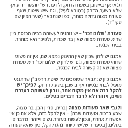
תנאי אף ביישובן בשעת הדחק, ולדעת רש"י והאור זרוע אף
שלא בשעת הדחק (כמובא לעיל), וגם שיש שיטות שאף
סעודת מצוה גדולה מותר, וכמו שנתבאר (שער הציון שם
סקי"ד).
סעודת 'שלום זכר' –
יש נוהגים לעשותה בבית הכנסת כיון
שהיא סעודת מצווה שאין בה שכרות, ולפיכך היא מותרת
בבית הכנסת.
אמנם יש לדון שכיון שאין התינוק נמצא שם, אין זה פשוט
שזוהי סעודת מצווה, וגם יש לדון ש'שלום זכר' היא סעודת
מצווה שאינה קשורה לבית הכנסת.
אמנם כיון שנתבאר שסומכים על שיטת הרמב"ן שהתנאי
מועיל לבתי כנסיות אף בישובן בשעת הדחק,
לפיכך יש
להקל בזה אם אין מקום אחר, ונכון לעשותה בעזרת
נשים, ויזהרו לא לדבר דברים בטלים.
ולגבי שאר סעודות מצווה
[ברית, פדיון הבן, בר מצוה,
שבע ברכות וסעודות שבת] – אין להקל בזה, אלא אם כן אין
אפשרות אחרת, ונכון לעשות בעזרת נשים וייזהרו מדברים
בטלים. [בסעודה שלישית יותר נהגו להקל, כיון שהיא סעודה