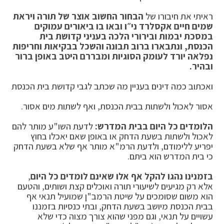
ראיתי את חיבורו של
הבחור החשוב אוצר של תורה ויראת
שמים
חיים אקסלרד ני״ו
ובאו בו ביאורים עמוקים
במסכת יבמות ובירורי הלכה בעניני קדושת בית
הכנסת, ונתבארו ברוב תבונה והשכל בבקיאות וחריפות
נפלאה יורד לעומק הסוגיות ומבררם היטב באופן ברור
ובהיר.
ואכתוב כמה דינים בעניין מה שכתב לגבי קדושת בית הכנסת
אסור לאכול ולשתות בבית הכנסת, ואף לשתות מים אסור.
הלומדים כל היום בבית המדרש:
לדעת השו"ע מותר להם
לאכול ולשתות בשעת הדחק או באופן שאם יאכלו בחוץ
יפריע ללימודם, ולדעת הרמ"א מותר אף שלא בשעת הדחק
כי בית המדרש הוא ביתם.
בזמנינו נהגו להקל אף אלו שאינם לומדים כל היום
,
אלא רק מגיעים לשיעורי תורה ואוכלים קצת ושותים, והטעם
הוא משום שסומכים על שיטת הרמב"ן שמועיל תנאי אף
בבית הכנסת מיושב בשעת הדחק, ובתי כנסיות בזמננו
עשויים על תנאי, וגם מפני שהוא צורך מצוה כדי שלא