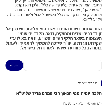
שמועיל לעניין שיוכלו להשתמש בו שימושי חול, אך כאן
התנאי הוא שלא יחול עליו קדושה כלל], ולכן הוא נקרא
"שטיבלאך", שזה בית פרטי שמשתמשים בו גם לתורה
ולתפילה, ואין בו קדושה כלל ואפשר לאכול ולשתות בו כרגיל.
ויל"ע לדינא.
ושוב אחזור בשבח החיבור אשר הוא מלא וגדוש מזן אל
זן בדברים ישרים ומתוקים, וזאת מלבד ידיעותיו
העצומות בשאר חלקי הש״ס והשו״ע, וזאת בא לו ע״י
שקידתו הגדולה, יה״ר שיזכה להמשיך להתמיד ולעמול
בתורה בכל כוחו עד שיהיה לאור גדול בישראל.
חיפוש
חיפוש
הלכה יומית
הלכה יומית מפי הגאון רבי עמרם פריד שליט"א
יום חמישי | כ"ג אב תשפ"ו