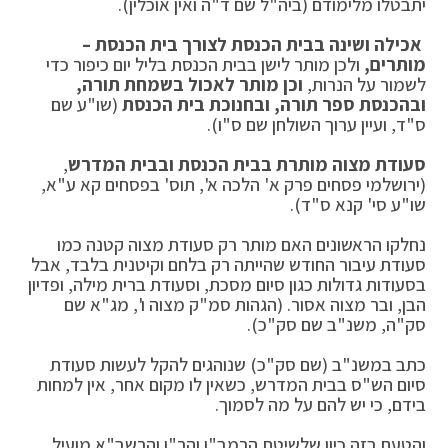
יתבטלו מלימודם (ביה"ל שם ד"ה ואין אוכלין).
אכילה ושינה בבית הכנסת לצורך בית הכנסת –
מותרים,
ולכן מותר לישן בבית הכנסת בליל יום כיפור כדי
לשמור על הנרות,
וכן מותר לאכול בשמחת תורה,
ובהכנסת ספר תורה, ובחנוכת בית הכנסת
(שו"ע שם
ס"ד, ועיין ערוך השולחן שם ס"ו).
סעודת מצוה מותרת בבית הכנסת ובבית המדרש
,
(ירושלמי פסחים פרק א' הלכה א', תוס' בפסחים קא ע"א,
שו"ע סי' קנא ס"ד).
נחלקו הראשונים האם מותר רק סעודת מצוה קטנה כמו
סעודת עיבור החודש שהייתה רק בלחם וקיטנית בלבד, אבל
בסעודות גדולות כגון סיום מסכת, וסעודת ברית מילה, ופדיון
הבן, ובר מצוה אסור. (הגהות סמ"ק מצוה ו', מג"א שם
סק"ה, משנ"ב שם סק"כ).
כתב במשנ"ב (שם סק"כ) שנוהגים להקל לעשות סעודת
סיום הש"ס בבית המדרש, כשאין לו מקום אחר, אין למחות
בידם, כי יש להם על מה לסמוך.
והטעם בזה כיון שלשיטת הרמב"ן והר"ן והרשב"א מועיל