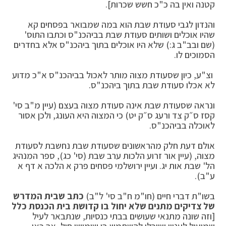
קטנה ואין בה כ"כ חשש שכרות].
והנדון לגבי סעודת שבת הוא במה שמבואר בפסחים קא
שהיו אוכלים ושותים סעודת שבת בביהכנ"ס וכתבו התוס'
(שם ובב"ב ג:) שלא היו אוכלים בתוך ביהכנ"ס אלא בחדרים
הסמוכים לו.
וצ"ע, כיון שסעודת מצוה מותר לאכול בביהכנ"ס א"כ מדוע
לא אכלו סעודת שבת בתוך ביהכנ"ס.
ונראה שסעודת שבת אינה סעודת מצוה בעצם (עיין מ"ב סי'
קסז ס״ק צד ורעג ס״ק יט) כי המצוה היא העונג, ולכן אסור
לאוכלה בביהכנ"ס.
אולם דעת חלק מהראשונים שסעודת שבת נחשבת לסעודת
מצוה, (עיין אור זרוע הלכות ערב שבת (סי' כג), ספר המנהיג
הל' שבת אות יג. ועיין ירושלמי פסחים פרק א הלכה א דף א
ע"ב).
בשו"ת דברי חיים (חו"מ ח"ב סי' ל"ב)
כתב שבית המדרש
של צדיקים מתנים שלא יחול בו קדושת בית הכנסת כלל
[וזה שונה מתנאי שעושים בבתי כנסיות, שנתבאר לעיל