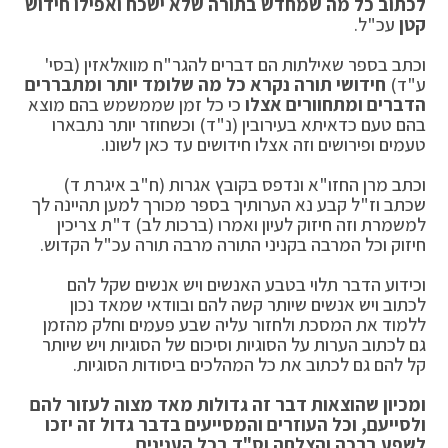
לכתוב כל מה שמחדש בתורה שלא ישכח ואפילו חידוש
קטן
עכ"ל.
וכתב בספר שאילתות הם דברים להגר"ח מוואלאזין (בסי'
ע"ד)
חידושי תורה נקרא כל מה שלומד יותר ומתבררים
הדברים ומתחוורים אצלו
כי כל זמן שממשמש בהם מוצא
בהם טעם כדאיתא בעירובין (נ"ד) וכשחוזר יותר נתבארו
טעמים ופירושים וזה אצלו חידושים עד כאן לשונו.
וכתב מרן החזו"א ונדפס בקובץ אגרות (ח"ב איגרת ד)
שכתב וז"ל קבע נא הערותיך בספר מכורך למען תהיינה לך
למשמרת וזה חיזוק לעיון ואמרו (ברכות לב) ד"ת צריכין
חיזוק וכל המרבה בקניני התורה מרבה תורה עכ"ל הקדוש.
וכידוע הדבר תלוי בטבע האנשים ויש אנשים שקל להם
לכתוב ויש אנשים שיותר קשה להם ובוודאי שמאד נכון
ללמוד את המסכת ולחזור עליה שבע פעמים וחלק מהזמן
גם לכתוב הערות על הסוגיות וסיכום של הסוגיות ויש שיותר
קל להם גם לכתוב את כל המהלכים ביסודות הסוגיות.
ומכיון שהוצאות דבר זה גדולות מאד מצוה לעזור להם
ולסייעם,
וכל העוזרים והמסייעים בדבר גדול זה יזכו
לשפע ברכה והצלחה וס"ד בכל הענינים.