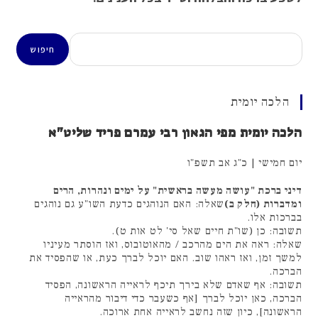
חיפוש
חיפוש
הלכה יומית
הלכה יומית מפי הגאון רבי עמרם פריד שליט"א
יום חמישי | כ"ג אב תשפ"ו
דיני ברכת "עושה מעשה בראשית" על ימים ונהרות, הרים
ומדברות (חלק ב)
שאלה: האם הנוהגים כדעת השו"ע גם נוהגים
בברכות אלו.
תשובה: כן (שו"ת חיים שאל סי' לט אות ט).
שאלה: ראה את הים מהרכב / מהאוטובוס, ואז הוסתר מעיניו
למשך זמן, ואז ראהו שוב. האם יוכל לברך כעת, או שהפסיד את
הברכה.
תשובה: אף שאדם שלא בירך תיכף לראייה הראשונה, הפסיד
הברכה, כאן יוכל לברך [אף כשעבר כדי דיבור מהראייה
הראשונה], כיון שזה נחשב לראייה אחת ארוכה.