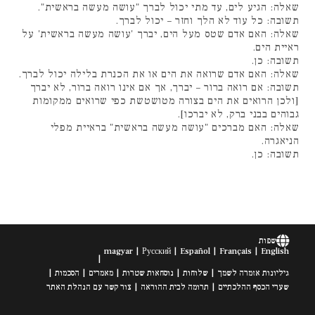
שאלה: הגיע לים, עד מתי יכול לברך "עושה מעשה בראשית".
תשובה: כל עוד לא הלך וחזר – יכול לברך.
שאלה: האם אדם שטס מעל הים, יברך 'עושה מעשה בראשית' על
ראיית הים.
תשובה: כן.
שאלה: האם אדם שרואה את הים או את הכנרת בלילה יכול לברך.
תשובה: אם רואה ברור – יברך, אך אם אינו רואה ברור, לא יברך
[ולכן הרואים את הים בצורה מטושטשת כפי שרואים ממקומות
גבוהים בבני ברק, לא יברכו].
שאלה: האם מברכים "עושה מעשה בראשית" בראיית מפלי
הניאגרה.
תשובה: כן.
שפות
magyar
Русский
Español
Français
English
גיליונות אזמרה לשמך
שלוחות
נוסחאות שטרות
מאמרים
הסכמות
שערי הכסף ההלכתיים
תרומה לבית ההוראה
צור קשר עם הנהלת האתר