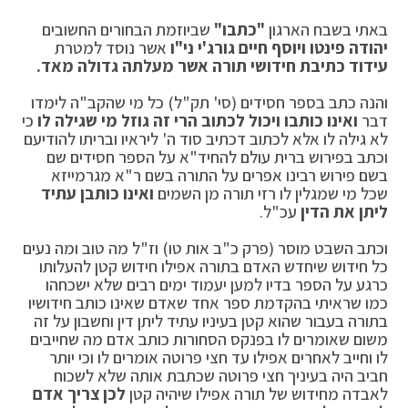
באתי בשבח הארגון
"כתבו"
שביוזמת הבחורים החשובים
יהודה פינטו ויוסף חיים גורג'י ני"ו
אשר נוסד למטרת
עידוד כתיבת חידושי תורה אשר מעלתה גדולה מאד.
והנה כתב בספר חסידים (סי' תק"ל) כל מי שהקב"ה לימדו
דבר
ואינו כותבו ויכול לכתוב הרי זה גוזל מי שגילה לו
כי
לא גילה לו אלא לכתוב דכתיב סוד ה' ליראיו ובריתו להודיעם
וכתב בפירוש ברית עולם להחיד"א על הספר חסידים שם
בשם פירוש רבינו אפרים על התורה בשם ר"א מגרמייזא
שכל מי שמגלין לו רזי תורה מן השמים
ואינו כותבן עתיד
ליתן את הדין
עכ"ל.
וכתב השבט מוסר (פרק כ"ב אות טו) וז"ל מה טוב ומה נעים
כל חידוש שיחדש האדם בתורה אפילו חידוש קטן להעלותו
כרגע על הספר בדיו למען יעמוד ימים רבים שלא ישכחהו
כמו שראיתי בהקדמת ספר אחד שאדם שאינו כותב חידושיו
בתורה בעבור שהוא קטן בעיניו עתיד ליתן דין וחשבון על זה
משום שאומרים לו בפנקס הסחורות כותב אדם מה שחייבים
לו וחייב לאחרים אפילו עד חצי פרוטה אומרים לו וכי יותר
חביב היה בעיניך חצי פרוטה שכתבת אותה שלא לשכוח
לאבדה מחידוש של תורה אפילו שיהיה קטן
לכן צריך אדם