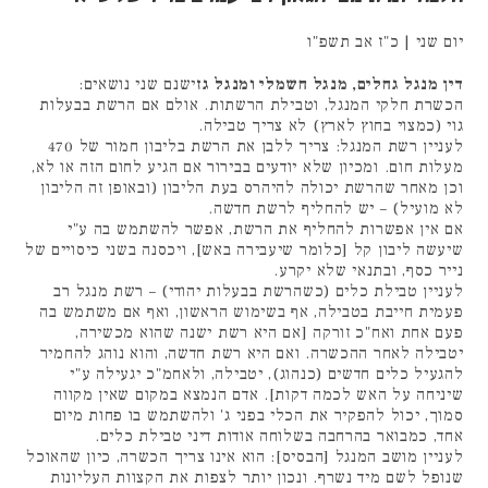
יום שני | כ"ז אב תשפ"ו
דין מנגל גחלים, מנגל חשמלי ומנגל גז
ישנם שני נושאים:
הכשרת חלקי המנגל, וטבילת הרשתות. אולם אם הרשת בבעלות
גוי (כמצוי בחוץ לארץ) לא צריך טבילה.
לעניין רשת המנגל: צריך ללבן את הרשת בליבון חמור של 470
מעלות חום. ומכיון שלא יודעים בבירור אם הגיע לחום הזה או לא,
וכן מאחר שהרשת יכולה להיהרס בעת הליבון (ובאופן זה הליבון
לא מועיל) – יש להחליף לרשת חדשה.
אם אין אפשרות להחליף את הרשת, אפשר להשתמש בה ע"י
שיעשה ליבון קל [כלומר שיעבירה באש], ויכסנה בשני כיסויים של
נייר כסף, ובתנאי שלא יקרע.
לעניין טבילת כלים (כשהרשת בבעלות יהודי) – רשת מנגל רב
פעמית חייבת בטבילה, אף בשימוש הראשון, ואף אם משתמש בה
פעם אחת ואח"כ זורקה [אם היא רשת ישנה שהוא מכשירה,
יטבילה לאחר ההכשרה. ואם היא רשת חדשה, והוא נוהג להחמיר
להגעיל כלים חדשים (כנהוג), יטבילה, ולאחמ"כ יגעילה ע"י
שיניחה על האש לכמה דקות]. אדם הנמצא במקום שאין מקווה
סמוך, יכול להפקיר את הכלי בפני ג' ולהשתמש בו פחות מיום
אחד, כמבואר בהרחבה בשלוחה אודות דיני טבילת כלים.
לעניין מושב המנגל [הבסיס]: הוא אינו צריך הכשרה, כיון שהאוכל
שנופל לשם מיד נשרף. ונכון יותר לצפות את הקצוות העליונות