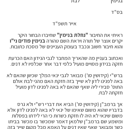
בנימין"
לבת
בס"ד
אייר תשפ"ד
ראיתי את החיבור
"נחלת בנימין"
שחיברו הבחור היקר
יקרים אוצר של תורה ויראת השם טהורה
בנימין פודים ני"ו
והוא חיבור חשוב ונכבד בעומק העניינים של מסכת כתובות.
ואכתוב בעניין מה שהאריך המחבר לגבי הנידון האם הכרעת
חזקה בנידון מסויים מועיל כלפי דבר אחר שכלפיו לא דנים.
ברש"י (קידושין סו') מבואר לגבי ינאי המלך שכיוון שהאם לא
באה לפנינו לדון לא שייך בזה חזקת האם מהני לבת אולם
התוס' סבירי ליה שאף שהאם לא באה לפנינו לדון מועיל
חזקתה לבת.
אך ברמב"ן (קידושין סו') הביא את דברי רש"י ולא גרס
בדבריו שהוא משום שאימו של ינאי לא באה לפנינו לדון אלא
משום שינאי לא היה לו חזקת כשרות כי הרי לידתו בפסלות
ומשמע שם ברמב"ן שלמאן דאמר שמכשר בו מכשר בביתו
כשר ומבואר שאף שאין דנים על האמא מכל מקום שייך בזה