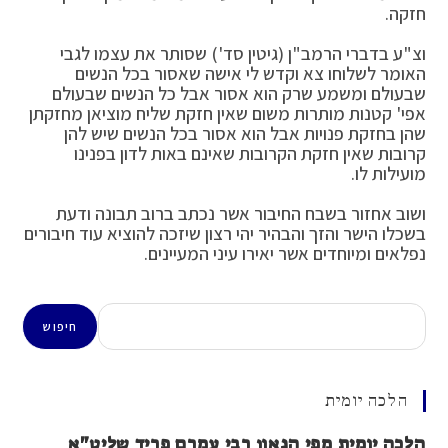
חזקה.
וצ"ע בדברי הרמב"ן (גיטין סד') שסותר את עצמו לגבי
האומר לשלוחו צא וקדש לי אישה שאסור בכל הנשים
שבעולם ומשמע שרק הוא אסור אבל כל הנשים שבעולם
אפי' קטנות מותרות משום שאין חזקת שליח מוציאן מחזקתן
שהן בחזקת פנויות אבל הוא אסור בכל הנשים שיש להן
קרובות שאין חזקת הקרובות שאינם באות לדון בפנינו
מועילות לו.
ושוב אחזור בשבח החיבור אשר נכתב ברוב תבונה ודעת
בשכלו הישר והזך והבהיר יהי רצון שיזכה להוציא עוד חיבורים
נפלאים ומיוחדים אשר יאירו עיני המעיינים.
חיפוש
חיפוש
הלכה יומית
הלכה יומית מפי הגאון רבי עמרם פריד שליט"א