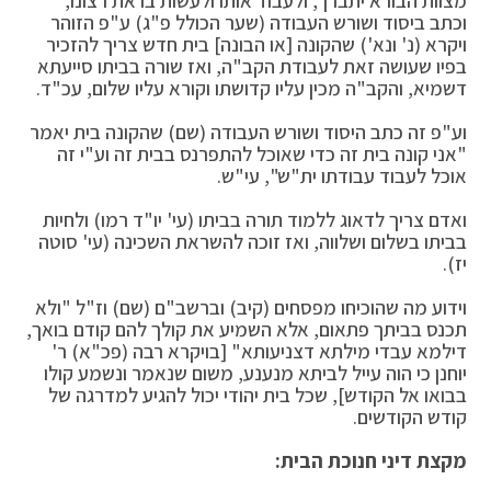
מצוות הבורא יתברך, ולעבוד אותו ולעשות בו את רצונו,
וכתב ביסוד ושורש העבודה (שער הכולל פ"ג) ע"פ הזוהר
ויקרא (נ' ונא') שהקונה [או הבונה] בית חדש צריך להזכיר
בפיו שעושה זאת לעבודת הקב"ה, ואז שורה בביתו סייעתא
דשמיא, והקב"ה מכין עליו קדושתו וקורא עליו שלום, עכ"ד.
וע"פ זה כתב היסוד ושורש העבודה (שם) שהקונה בית יאמר
"אני קונה בית זה כדי שאוכל להתפרנס בבית זה וע"י זה
אוכל לעבוד עבודתו ית"ש", עי"ש.
ואדם צריך לדאוג ללמוד תורה בביתו (עי' יו"ד רמו) ולחיות
בביתו בשלום ושלווה, ואז זוכה להשראת השכינה (עי' סוטה
יז).
וידוע מה שהוכיחו מפסחים (קיב) וברשב"ם (שם) וז"ל "ולא
תכנס בביתך פתאום, אלא השמיע את קולך להם קודם בואך,
דילמא עבדי מילתא דצניעותא" [בויקרא רבה (פכ"א) ר'
יוחנן כי הוה עייל לביתא מנענע, משום שנאמר ונשמע קולו
בבואו אל הקודש], שכל בית יהודי יכול להגיע למדרגה של
קודש הקודשים.
מקצת דיני חנוכת הבית: