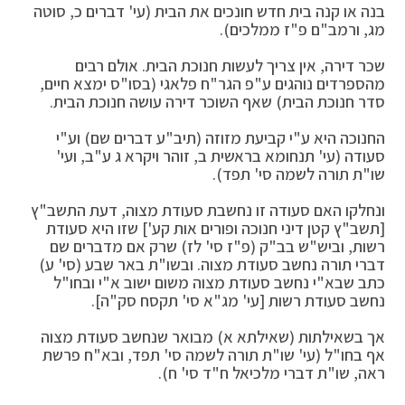
בנה או קנה בית חדש חונכים את הבית (עי' דברים כ, סוטה
מג, ורמב"ם פ"ז ממלכים).
שכר דירה, אין צריך לעשות חנוכת הבית. אולם רבים
מהספרדים נוהגים ע"פ הגר"ח פלאגי (בסו"ס ימצא חיים,
סדר חנוכת הבית) שאף השוכר דירה עושה חנוכת הבית.
החנוכה היא ע"י קביעת מזוזה (תיב"ע דברים שם) וע"י
סעודה (עי' תנחומא בראשית ב, זוהר ויקרא ג ע"ב, ועי'
שו"ת תורה לשמה סי' תפד).
ונחלקו האם סעודה זו נחשבת סעודת מצוה, דעת התשב"ץ
[תשב"ץ קטן דיני חנוכה ופורים אות קע'] שזו היא סעודת
רשות, וביש"ש בב"ק (פ"ז סי' לז) שרק אם מדברים שם
דברי תורה נחשב סעודת מצוה. ובשו"ת באר שבע (סי' ע)
כתב שבא"י נחשב סעודת מצוה משום ישוב א"י ובחו"ל
נחשב סעודת רשות [עי' מג"א סי' תקסח סק"ה].
אך בשאילתות (שאילתא א) מבואר שנחשב סעודת מצוה
אף בחו"ל (עי' שו"ת תורה לשמה סי' תפד, ובא"ח פרשת
ראה, שו"ת דברי מלכיאל ח"ד סי' ח).