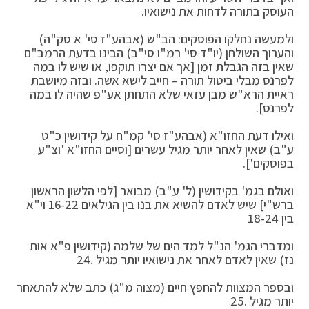
העוסק בתורה לדחות את נישואיו.
ולמעשה נחלקו הפוסקים: הב"ש (אבהע"ז סי' א סק"ה)
והערוך השולחן (יו"ד סי' רמ"ו סי"ב) הבינו בדעת הרמב"ם
שאין בזה הגבלת זמן [אך אם יצרו תוקפו, או שיש לו במה
לפרנס מבלי ביטול תורה – חייב לישא אשה. ובזה מיושבת
ראיית הרא"ש מבן עזאי שלא התחתן אע"פ שהיה לו במה
לפרנס].
ואילו דעת החזו"א (אבהע"ז סי' קמ"ח על קידושין כ"ט
ע"ב) שאין לאחר יותר מגיל עשרים [וסיים החזו"א 'וצ"ע
בפוסקים'].
ואולם בגמ' בקידושין (ל' ע"ב) מבואר [לפי הלשון הראשון
ברש"י] שיש לאדם להשיא את בנו בין הגילאים 16-22 וי"א
בין 18-24
ומדברי הגמ' הנ"ל למד הים של שלמה (קידושין פ"א אות
נז) שאין לאדם לאחר את נישואיו יותר מגיל .24
ובספר המצוות להחפץ חיים (מצוה מ"ג) כתב שלא להתאחר
יותר מגיל .25