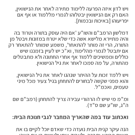
ויש לדון איזה הפרעה ללימוד מתירה לאחר את הנישואין,
האם רק אם הנישואין יבטלוהו לגמרי מללמוד או אף אם
יפריעוהו [באיכות ובכמות].
דמלשון הרמב"ם והשו"ע 'אם היה עוסק בתורה וטרוד בה
והיה מתיירא מלישא אשה כדי שלא יטרח במזונות ויבטל מן
התורה, הרי זה מותר להתאחר', משמע שמותר להתאחר רק
אם יתבטל לגמרי מהלימוד, וא"כ יש לעיין בזמננו שיש
כוללים וממשיכים ללמוד אף אחרי החתונה ולא מתבטלים
מהתורה, על מה סמכו לאחר את גיל הנישואין.
ויש ללמד זכות על ההיתר שנהגו לאחר את גיל הנישואין,
והוא מפני שקשה לבחורים להתחתן בגיל צעיר מכל מיני
טעמים, ואכמ"ל.
ומ"מ מי שיש לו הרהורי עבירה צריך להתחתן (רמב"ם שם
ה"ג, שו"ע שם ס"ד).
ואכתוב עוד במה שהאריך המחבר לגבי חנוכת הבית:
הנה עיקר קנית הבית נועדה כדי שאדם יוכל לקיים בו את