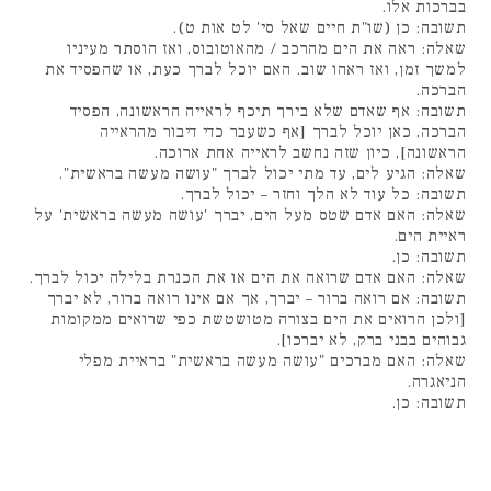
בברכות אלו.
תשובה: כן (שו"ת חיים שאל סי' לט אות ט).
שאלה: ראה את הים מהרכב / מהאוטובוס, ואז הוסתר מעיניו
למשך זמן, ואז ראהו שוב. האם יוכל לברך כעת, או שהפסיד את
הברכה.
תשובה: אף שאדם שלא בירך תיכף לראייה הראשונה, הפסיד
הברכה, כאן יוכל לברך [אף כשעבר כדי דיבור מהראייה
הראשונה], כיון שזה נחשב לראייה אחת ארוכה.
שאלה: הגיע לים, עד מתי יכול לברך "עושה מעשה בראשית".
תשובה: כל עוד לא הלך וחזר – יכול לברך.
שאלה: האם אדם שטס מעל הים, יברך 'עושה מעשה בראשית' על
ראיית הים.
תשובה: כן.
שאלה: האם אדם שרואה את הים או את הכנרת בלילה יכול לברך.
תשובה: אם רואה ברור – יברך, אך אם אינו רואה ברור, לא יברך
[ולכן הרואים את הים בצורה מטושטשת כפי שרואים ממקומות
גבוהים בבני ברק, לא יברכו].
שאלה: האם מברכים "עושה מעשה בראשית" בראיית מפלי
הניאגרה.
תשובה: כן.