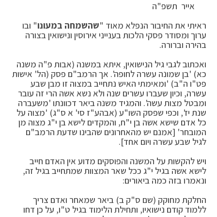
אייר תשפ"ה
ראיתי את החיבור הנפלא מאוד "
שהשמחה במעונו
" ובו
ערוך ומסודר פסקי הלכות בענייני אירוסין ונישואין בצורה
בהירה וברורה.
ואכתוב לגבי גיל הנישואין, איתא במשנה (אבות פ"ה משנה
כא) 'בן שמונה עשרה לחופה'. אך הרמב"ם פסק (הל' אישות
פט"ו ה"ב) 'ומאימתי האיש נתחייב במצוה זו מבן שבע
עשרה, וכיון שעברו עשרים שנה ולא נשא אשה הרי זה עובר
ומבטל מצות עשה'. והמגיד משנה ביאר דכוונתו 'משעברה
שנת יז', וכפי שפסק השו"ע (אבהע"ז סי' א ס"ג) 'מצוה על
כל אדם שישא אשה בן י"ח, והמקדים לישא בן י"ג מצוה מן
המובחר' [אמנם יש מהאחרונים שהבינו שדעת הרמב"ם
לגיל שבע עשרה ויום אחד].
ויש להקשות על המשנה והפוסקים מדוע אין האדם חייב
לישא אשה בגיל י"ג ככל שאר המצוות שמתחייב בגיל זה,
ונאמרו בזה כמה ביאורים:
החלקת מחוקק (שם ס"ק ב) ביאר שמאחר ואדם צריך
ללמוד קודם נישואיו, ותחילת הלימוד בגיל ט"ו, על כן דחו