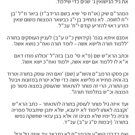
את גיל הנישואין ג' שנים כדי שילמד.
המהר"ם שיק (או"ח סי' שיא בשם הרידב"ז) ביאר וז"ל 'בן
י"ח לחופה.. לא נתחייב בן י"ג כבשאר המצוות משום שאין
הזרע ראוי להזריע קודם י"ח' עכ"ל.
אמנם איתא בגמ' (קידושין כ"ט ע"ב) לעניין העוסקים בתורה
'ללמוד תורה ולישא אשה – לומד תורה ואח"כ נושא אשה'.
וכתב הרא"ש שם (פ"א סי' מב) בזה"ל 'וכולהו מודו דאם
א"א לו ללמוד אם ישא אשה, ילמוד ואח"כ ישא אשה'.
וכן פסקו הרמב"ם והשו"ע (שם) 'ואם היה עוסק בתורה וטרוד
בה והיה מתיירא מלישא אשה כדי שלא יטרח במזונות ויבטל
מן התורה, הרי זה מותר להתאחר שהעוסק במצוה פטור מן
המצוה וכ"ש בתלמוד תורה".
ועד איזה גיל מותר לעוסק בתורה להתאחר – כתב הרא"ש
'וקצבה לאותו לימוד לא ידענא, שלא יתכן שיתבטל מפריה
ורביה כל ימיו שלא מצינו זה אלא בבן עזאי שחשקה נפשו
בתורה' (יבמות ס"ג ע"ב) עכ"ד.
ואף בדברי השו"ע והרמב"ם לא נתבאר עד איזה גיל יכול