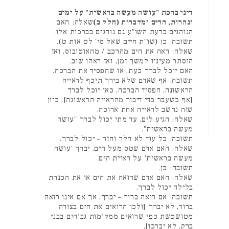
דיני ברכת "עושה מעשה בראשית" על ימים
ונהרות, הרים ומדברות (חלק ב)
שאלה: האם
הנוהגים כדעת השו"ע גם נוהגים בברכות אלו.
תשובה: כן (שו"ת חיים שאל סי' לט אות ט).
שאלה: ראה את הים מהרכב / מהאוטובוס, ואז
הוסתר מעיניו למשך זמן, ואז ראהו שוב.
האם יוכל לברך כעת, או שהפסיד את הברכה.
תשובה: אף שאדם שלא בירך תיכף לראייה
הראשונה, הפסיד הברכה, כאן יוכל לברך
[אף כשעבר כדי דיבור מהראייה הראשונה], כיון
שזה נחשב לראייה אחת ארוכה.
שאלה: הגיע לים, עד מתי יכול לברך "עושה
מעשה בראשית".
תשובה: כל עוד לא הלך וחזר – יכול לברך.
שאלה: האם אדם שטס מעל הים, יברך 'עושה
מעשה בראשית' על ראיית הים.
תשובה: כן.
שאלה: האם אדם שרואה את הים או את הכנרת
בלילה יכול לברך.
תשובה: אם רואה ברור – יברך, אך אם אינו רואה
ברור, לא יברך [ולכן הרואים את הים בצורה
מטושטשת כפי שרואים ממקומות גבוהים בבני
ברק, לא יברכו].