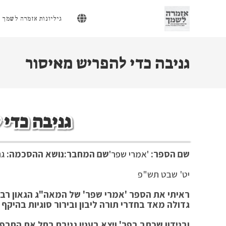
Ski
t
גיליונות אזמרה לשמך
conten
גניבה כדי להפריש מאיסור
גניבה כדי
שם הספר:
'אמרי שפר'
שם המחבר:
נושא ההסכמה:
גנ
יט' שבט תש"פ
ראיתי את הספר 'אמרי שפר' של המאה"ג הגאון רבי
גדולה מאד בחדרי תורה ליבון ובירור סוגיות בהיקף
ובנידון שכתב בפר' ויצא בענין גניבת רחל את התרפי