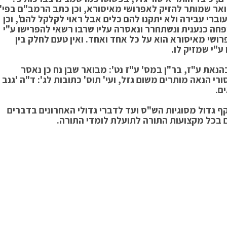
אר שמותר להזיק לאפרושי מאיסורא, וכן כתב הרמב"ם בפי'
וברי עבירה ולא יתקנו להם כלים אבל ראוי לקלקל להם', וכן
חה כנענית ונשתחרר ונאסרה עליו שרבו רשאי להפרישו ע"י
רושי מאיסורא הוא על כל אחד ואחד. ואין טעם לחלק בין
ע"י שמזיק לו.
נאת ע"ז, בר"ן במס' ע"ז נט': מבואר שבן נח כן נאסר
 הנאה מותרים משום גזל, ועי' תוס' כתובות לג': ד"ה 'גנב
ם.
ף גדול מסוגיות הש"ס ועד לדברי גדולי האחרונים בדברים
ם בכל מקצועות התורה לתועלת לומדי התורה.