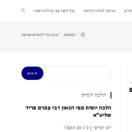
Toggle
יים
תרומה לבית ההוראה
צור קשר עם הנהלת האתר
website
>
הסכמות
>
גניבה כדי להפריש מאיסור
search
חיפוש
חיפוש
הלכה יומית
הלכה יומית מפי הגאון רבי עמרם פריד
שליט"א
יום חמישי | כ"ג אב תשפ"ו