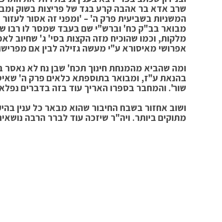
שרב אדא בר אהבה קרע בגד של פריצות בשוק ומבו
המשניות בשביעית פרק ה' – 'ומפני זה אסור לעזור ע
מבואר בב"ק כח' וברש"י שם בעבד שמסר לו רבו שפ
מלקות, וכמו שהוכיח מזה הקצות בסי' ג' שחיוב לאפ
אפרושי מאיסורא ע"י מעשה גזילה לבין אם מפרישו 
ומה שהביא מהמנחת חינוך תכח' שבן נח לא נאסר בה
בהנאת ע"ז, ומבואר בתוספתא כלאים פרק ה' שאיסורי
שור'. והמחבר בספרו האריך עוד בזה בדברים נפלאי
ושוב אחזור בשבח החיבור שהוא מבאר כל ענין בהיק
מתוקים ביותר. ויה"ר שיזכה עוד לברר הרבה נושאי