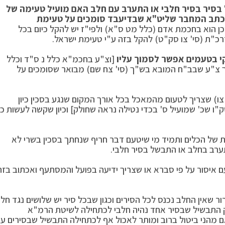
בסיר בסיר חלבי או התערב עם חלב האם מועיל טעימה של
כתב המחבר שליט"א שבדיעבד סומכים על טעימת
וכן הוא בחכמת אדם (כלל מט ס"א) ולפי"ז יש להקל כיום בכל
כ"ת (סי' צו סק"ט) להקל בזה ע"י טעימת ישראל.
י בטעמים אפשר לסמוך עליו
[וצ"ע בחכמ"א כלל נ ס"ד וכלל
 צ"ע שבב"ח המובא בש"ך (סי' צח שם) מבואר שסומכים על
' צו) שצריך לטעום מהמאכל בכל אורך המקום שנגע בסכין כיון
שכ' שמועיל ס' בכדי נטילה נראה שחולק] וכיון שקשה לעשות כן
עות של הכלים ותמיד מי שיטעם דבר חריף שנחתך בסכין בשרי לא
ערב בחלב או התבשל בסיר חלבי.
ם איסור על פי סברא או שצריך ידיעה בפועל והמסתעף ואכתוב בזה
ר שאין החלב נכנס לכל הסירים וכגון שבכל סיר יש שלושים נגד חל
רק התבשיל שבסיר אחד נהיה חלבי לכתחילה לשיטת הרמ"א
 מהני ביטול ברוב ומותר לאכול אף לכתחילה התבשיל שבסירים ע