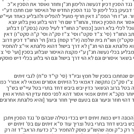
נגד הסכין דכיון דנעשה הלימון חנ"ן וחוזר ואוסר את הסכין א"כ
דבעינן בכל לימון ס' נגד הסכין החדש של האיסור שבו חתכו דע"י
ור. וע"ז תי' הפמ"ג דאין חריף מועיל להפליט ולהבליע כאחד ועיי"ש
ר את הסכין כאחד, והחוו"ד שם תי' דהוי בלוע ואין בלוע יוצא
וכל לכלי בלא רוטב [כמש"כ החוו"ד לעיל מינה (בסק"ו) דבלוע
תב החוו"ד (סי' צ"ד סקט"ו וסי' צ"ז סק"ה וסי' ק"ה סקט"ו) דאין
סקט"ז) ושו"ת בית שלמה (יו"ד קסח) בזה] תי' החוו"ד דכיון דרוב
וא פלוגתא וגם הוי חנ"ן לא דרך בישול דהוא פלוגתא אי"צ להחמיר
ליע בכלי נעשה חנ"ן ע"י מקצת האיסור שבלוע בסכין [ועי' סי' צ
בשאר איסורים וגם לא הוי דרך בישול וגם הוי בלוע בכלי דיש פוסקים
ם שנחתכו בסכין של חמץ וביו"ד (סי' קי"ד ס"ח) לגבי זיתים
' צ"ו סק"כ) נתקשה דאמאי כל הזיתים אסורים ואמאי לא אמרי' כמו
וזה בטל ברוב הנשאר כדין יבש ביבש דחד בתרי בטל עיי"ש בש"ך
ותר מקכ"א זיתים אמאי אסור דהא לפני פסח עדין הוי התירא ואין
דהוי חוזר וניעור וגם בטעם שייך חוזר וניעור [והיא פלוגתת אחרונים
הכונה דיש כמות זיתים דיש בכדי נטילה שבהם ס' נגד הסכין ויתכן
יבש ביבש דחד בתרי בטל וצריך עוד ס"א זיתים עם בס' זיתים יש
וסר רק כ"ק ומה שהשו"ע פוסק להחמיר כ"נ כדעת הראב"ד זה רק