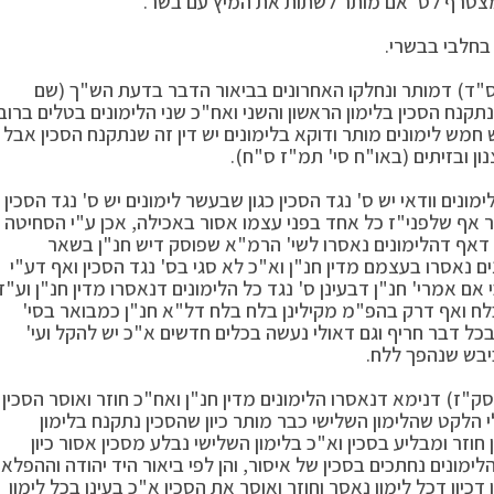
מצטרף לס' אם מותר לשתות את המיץ עם בשר.
בחלבי בבשרי.
ו ס"ד) דמותר ונחלקו האחרונים בביאור הדבר בדעת הש"ך (שם
קנח הסכין בלימון הראשון והשני ואח"כ שני הלימונים בטלים ברוב
 חמש לימונים מותר ודוקא בלימונים יש דין זה שנתקנח הסכין אבל
ון ובזיתים (באו"ח סי' תמ"ז ס"ח).
נים וודאי יש ס' נגד הסכין כגון שבעשר לימונים יש ס' נגד הסכין
ר אף שלפני"ז כל אחד בפני עצמו אסור באכילה, אכן ע"י הסחיטה
) דאף דהלימונים נאסרו לשי' הרמ"א שפוסק דיש חנ"ן בשאר
ים נאסרו בעצמם מדין חנ"ן וא"כ לא סגי בס' נגד הסכין ואף דע"י
ם אמרי' חנ"ן דבעינן ס' נגד כל הלימונים דנאסרו מדין חנ"ן וע"ז
 בלח ואף דרק בהפ"מ מקילינן בלח בלח דל"א חנ"ן כמבואר בסי'
בכל דבר חריף וגם דאולי נעשה בכלים חדשים א"כ יש להקל ועי'
ביבש שנהפך ללח.
סק"ז) דנימא דנאסרו הלימונים מדין חנ"ן ואח"כ חוזר ואוסר הסכין
י הלקט שהלימון השלישי כבר מותר כיון שהסכין נתקנח בלימון
וזר ומבליע בסכין וא"כ בלימון השלישי נבלע מסכין אסור כיון
לימונים נחתכים בסכין של איסור, והן לפי ביאור היד יהודה וההפלא
כיון דכל לימון נאסר וחוזר ואוסר את הסכין א"כ בעינן בכל לימון