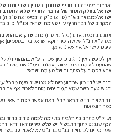
ואכתוב בעניין
דבר חריף שנחתך בסכין בשרי ונתבשל 
ישראל בחלק האחר של הדבר החריף שלא התערב
ו
ישראל
כמבואר בש״ך (סי' צו ס״ק ה ובסימן צח ס״ק ה) 
המקרים של דבר חריף ע"י טעימת ישראל וכנ"ל וכ"כ בדר
אמנם בחכמת אדם (כלל נא ס"ו) כתב
שרק אם הוא בק
מט ס"א הנ"ל שלא הזכיר דוקא ישראל בקי בטעמים] אך
טעימת ישראל אף שאינו אומן.
אך למעשה אין נוהגים כן כיון שכ' הרע"א בהגהותיו (לסי
שהטעם לא מתפשט בשווה [אמנם בפמ"ג שם משב"ז סק"ו 
א"א לסמוך על היתר זה של טעימת ישראל.
והנה יש לדון כיון שכידוע כיום לא מרגישים טעם מהבלי
ירגיש טעם בשר שמא תמיד יהיה מותר לאכול אף אם הת
וזה תלוי בנדון שיתבאר להלן האם אפשר לסמוך שאין טע
כמה דוגמאות.
א.
יל"ע בתחב כף חלבית בת יומה לכמה סירים פרווה וברו
הכף שנכנס לתוך התבשיל ויש שלש סירים דאז וודאי ד
שמחמירים לכתחילה בנ"ט בר נ"ט לא לאכול עם בשר אם