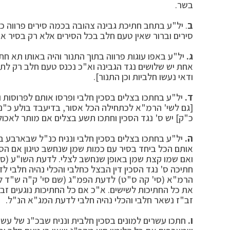
בשר.
ב
. יל"ע בתחב חתיכת גבינה צהובה בכמה סירים פרווה כ
סירים וברור שאין טעם חלב בכל הסירים אלא רק בסיר אח
ג.
יל"ע באפו עוגות פרווה בתוך התנור והיה באותו תא ח
אחת יש שלושים נגד הגבינה וא"כ נכנס טעם חלב רק לתב
ודאי נעשו חלביות וכן התנור].
ד.
יל"ע בחתכו בצלים בסכין חלבי ופרסו אותם לפרוסות 
[גם לשי' הרמ"א לכתחילה הכל אסור, בדיעבד בולע כ"נ 
כ"ק] יש ס' נגד הסכין וחתכו תשע בצלים אם מותר לאכו
ה.
יל"ע בחתכו בצלים בסכין חלבי ונניח כנ"ל שבארבע ב
אותם הכל ביחד בסיר עם כמות שמן שנחשב טיגון אם הסי
ואם שמו קצת שמן באופן שנחשב לצלי. לדעת השו"ע (סי' 
חתיכה ס' נגד הסכין דין הבצל כחלבי והכלי נהיה חלבי
הרמ"א (סי' קה ס"ט) לדעת הפמ"ג (שם סי' ק"ה ש"ד ל"
את כל החתיכות לשישים. א"כ אם כל החתיכות נוגעים זב
זב"ז נשאר חלבי והכלי נהיה חלבי לדעת המג"א הנ"ל.
ו.
חתכו עשרים למונים בסכין חלבית ונניח שבכ"נ של עשרי