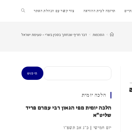
Toggle
יים
תרומה לבית ההוראה
צור קשר עם הנהלת האתר
website
>
הסכמות
>
דבר חריף שנחתך בסכין בשרי – טעימת ישראל
search
חיפוש
חיפוש
הלכה יומית
הלכה יומית מפי הגאון רבי עמרם פריד
שליט"א
יום חמישי | כ"ג אב תשפ"ו