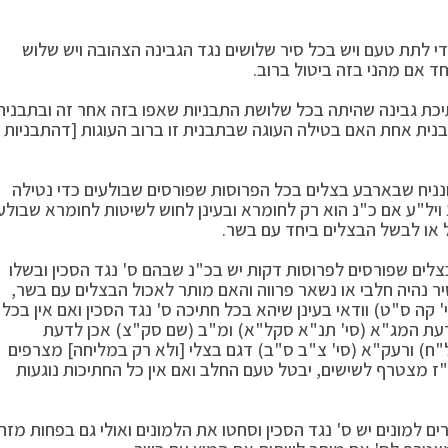
די לתת טעם ויש בכל סיר שלושים נגד הגבינה הצהובה ויש שלוש
ד אם מהני בזה ביטול ברוב.
תיכת גבינה שהיתה בכל שלושת התבניות שאפו בזה אחר זה ובתבנית
נית אחת האם בטילה העוגה שבתבנית זו ברוב העוגות [דהתבניות
ונניח שבארבע בצלים בכל הפרוסות שפורסים שבולעים כדי נטילה
ויל"ע אם כ"נ הוא רק לחומרא ובעינן לחוש לשיטות לחומרא שבולע
ל או לבשל הבצלים ביחד עם בשר.
צלים שפורסים לפרוסות דקות יש בכ"נ שבהם ס' נגד הסכין ובשלו
ר נהיה חלבי או נשאר פרווה והאם מותר לאכול הבצלים עם בשר,
קה ס"ט) וודאי בעינן שיהא בכל חתיכה ס' נגד הסכין ואם אין בכל
 לדעת המג"א (סי' תנ"א סקל"א) ומ"ב (שם סק"צ) אכן לדעת
ח) ורעק"א (סי' צ"ב ס"ב) דגם בצלי [ולא רק במליחה] מצרפים
"ז מצטרף לשישים, יבטל טעם החלב ואם אין כל החתיכות נוגעות
ם למונים יש ס' נגד הסכין וסחטו את הלמונים ואולי גם בפחות מזה