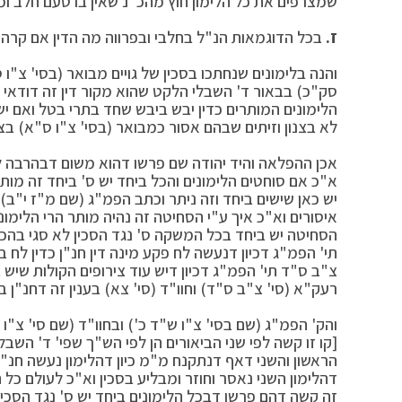
שמצרפים את כל הלימון חוץ מהכ"נ שאין בו טעם חלב ו
ז.
בכל הדוגמאות הנ"ל בחלבי ובפרווה מה הדין אם קרה 
והנה בלימונים שנחתכו בסכין של גויים מבואר (בסי' צ"
סק"כ) בבאור ד' השבלי הלקט שהוא מקור דין זה דודאי נת
הלימונים המותרים כדין יבש ביבש שחד בתרי בטל ואם יש
לא בצנון וזיתים שבהם אסור כמבואר (בסי' צ"ו ס"א) בצנ
אכן ההפלאה והיד יהודה שם פרשו דהוא משום דבהרבה לימו
א"כ אם סוחטים הלימונים והכל ביחד יש ס' ביחד זה מות
יש כאן שישים ביחד וזה ניתר וכתב הפמ"ג (שם מ"ז י"ב
איסורים וא"כ איך ע"י הסחיטה זה נהיה מותר הרי הלימונ
הסחיטה יש ביחד בכל המשקה ס' נגד הסכין לא סגי בהכי א
תי' הפמ"ג דכיון דנעשה לח פקע מינה דין חנ"ן כדין לח
צ"ב ס"ד תי' הפמ"ג דכיון דיש עוד צירופים הקולות שיש 
רעק"א (סי' צ"ב ס"ד) וחוו"ד (סי' צא) בענין זה דחנ"ן 
והק' הפמ"ג (שם בסי' צ"ו ש"ד כ') ובחוו"ד (שם סי' צ"ו 
[קו זו קשה לפי שני הביאורים הן לפי הש"ך שפי' ד' השבל
הראשון והשני דאף דנתקנח מ"מ כיון דהלימון נעשה חנ"ן ח
דהלימון השני נאסר וחוזר ומבליע בסכין וא"כ לעולם כל ה
זה קשה דהם פרשו דבכל הלימונים ביחד יש ס' נגד הסכין ד