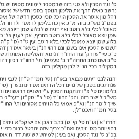
ס' נגד הסכין ולא סגי בזה שבמספר לימונים מסוים יש ס' 
נחשב כאילו חתך את הלימון הנוסף בסכין חדש של איסור 
דהלימון אוסר את הסכין הוי כל סכין כסכין חדשה של איס
בפמ"ג מש"כ בזה וא"כ אין כח בלימון להאסר ולחזור ולאסו
מאוכל לכלי בלא רוטב ואף דניחוש לבלוע שמן דיוצא מא
שמן יוצא מאוכל לכלי בלא רוטב בחריף, אכן לענין צלי כ
בלוע שמן יוצא מאוכל לכלי בלא רוטב ועין ט"ז (סי' ק"ה 
תשמיש הסכין אינו בשמן וגם דהוי חנ"ן בשאר איסורין דה
כ"כ עיי"ש והק' עוד החוו"ד דנימא דהפליטה המותרת שמב
ס"ב ושם כתב התרוה"ד ב' טעמים] תי' החוו"ד דכיון דהוי 
דמקילים בכל הנ"ל לכן מקילינן בזה.
והנה לגבי זיתים מבואר באו"ח (סי' תמ"ז ס"ח) לגבי זיתי
שנחתכים בסכין של גויים דכל הזיתים אסורים ובש"ך (סי
בלימונים סי' צ"ו דנתקנח הסכין ע"י השניים הראשונים 
מש"כ ליישב בזה, והק' החוו"ד (סי' צ"ו סק"ז) דעכ"פ בי
שייך לומר חנ"ן וא"כ אמאי כל הזיתים אסורים ותי' החוו"ד 
בסי' תמ"ז ואכמ"ל].
והחזו"א (או"ח סי' קי"ט) כתב דאכן אם יש קכ"א זיתים [
דהוי יותר מס' זיתים ואח"כ צריך שזה יתבטל ברוב כדין 
בכ"נ ס' נגד הסכין, ואם בעינן למיחש לשיטות דד"ח א