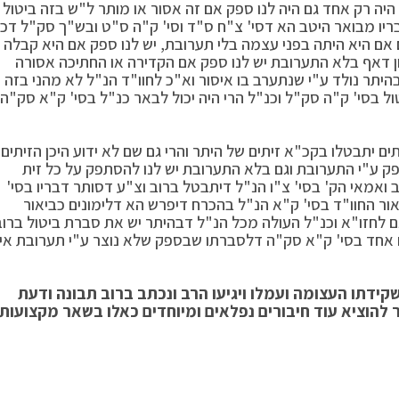
יה רק אחד גם היה לנו ספק אם זה אסור או מותר ל"ש בזה ביטול
בריו מבואר היטב הא דסי' צ"ח ס"ד וסי' ק"ה ס"ט ובש"ך סק"ל דכ
ם אם היא היתה בפני עצמה בלי תערובת, יש לנו ספק אם היא קבלה
ון דאף בלא התערובת יש לנו ספק אם הקדירה או החתיכה אסורה
יתר נולד ע"י שנתערב בו איסור וא"כ לחוו"ד הנ"ל לא מהני בזה
ל בסי' ק"ה סק"ל וכנ"ל הרי היה יכול לבאר כנ"ל בסי' ק"א סק"ה
ים יתבטלו בקכ"א זיתים של היתר והרי גם שם לא ידוע היכן הזיתים
ק ע"י התערובת וגם בלא התערובת יש לנו להסתפק על כל זית
 ואמאי הק' בסי' צ"ו הנ"ל דיתבטל ברוב וצ"ע דסותר דבריו בסי'
אור החוו"ד בסי' ק"א הנ"ל בהכרח דיפרש הא דלימונים כביאור
ם לחזו"א וכנ"ל העולה מכל הנ"ל דבהיתר יש את סברת ביטול ברוב
ם אחד בסי' ק"א סק"ה דלסברתו שבספק שלא נוצר ע"י תערובת אין
קידתו העצומה ועמלו ויגיעו הרב ונכתב ברוב תבונה ודעת
 להוציא עוד חיבורים נפלאים ומיוחדים כאלו בשאר מקצועות