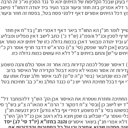
ינן שבכל הקליפות של הזיתים יהא ס' נגד הסכין וא"כ זה הרבה
ר דלא אמרינן בזה חוזר וניעור וכבר העיר ביד יהודה דהחוו"ד מישב
 דכל הזיתים אסורים דאף דלפני פסח בטל, בפסח זה חוזר וניעור,
יך לומר חנ"ן הא החוו"ד ביאר דאף דאמרי חנ"ן בד"ח אין חוזר
ריף לסכין וכנ"ל והפמ"ג (ש"ד כ') כתב לישב דאין מפליט ומבליע
ע וביד יהודה מבואר דאכן בכמות גדולה כזו של זיתים יהא מותר אם
 ביבש [אכן לטור שפסק (סי' צ"ו) כהרא"ש דדבר חריף אוסר רק כ"
תים עי"ש] והתם בזיתים צ"ל דלא היו עושים כמות גדולה כזו.
 דאיסור שנפל לכמה קדירות בזה אחר זה אוסר כולם והנה משמע
דירות זה אסור ואמאי לא נימא דבטל הקדירה של האיסור ברוב
 לזה כמו שנתבאר (בסי' ק"ה ס"ט) לגבי איסור חלב שצלו אותו עם
 אף דבכל חתיכת היתר יש נ"ט כנגד החלב וא"כ בג' חתיכות בטל
ר החתיכה וחוזרת ואוסרת את האיסור אכן הק' הש"ך דלהמחבר דל"
"ד יש לישב כן [ובסי' צ"ח דמקור ד' הרמ"א מהאו"ה צ"ע בש"ך סי'
פשוטו בסי' צ"ח משמע דמירי אף בלא נודע] דכיון דנעשה חנ"ן
צלי ואוסר ע"י שבלוע בו שמן ויוצא בלא רוטב אכן כנ"ל הק' הש"ך
דלא אמרי חנ"ן בשאר איסורים
והנה בחזו"א (יו"ד סי' לג) יסד
נה פסקנו שהיא אסורה וכן על כל החתיכות והקדירות אף