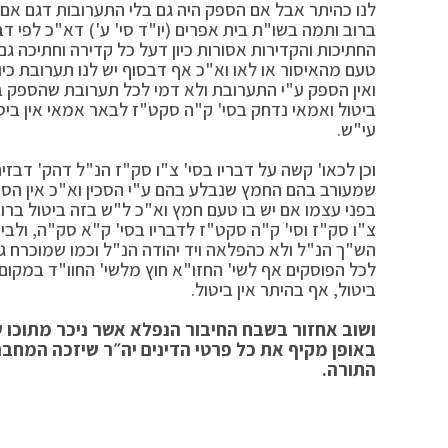
לנו כהיתר אבל אם הספק היה גם בלי התערובות דגם אם ה
ברוב ותמה בשו"ת בית אפרים (יו"ד סי' ע') דא"כ לפי ד
החתיכות והקדירות אסורות כיון דעל כל קדירה וחתיכה ג
טעם מהאיסור או לאו וא"כ אף דבסוף יש לנו תערובת כי
ואין הספק ע"י התערובת ולא דמי לכל תערובת שהספק בה
ביטול ואמאי נדחק בסי' ק"ה סקט"ז לבאר אמאי אין ביטו
עי"ש.
וכן לכאו' קשה על דבריו בסי' צ"ו סק"ז הנ"ל דהק' דבזית
שמעורב בהם החמץ שנבלע בהם ע"י הסכין וא"כ אין הספ
בפני עצמו אם יש בו טעם חמץ וא"כ ל"ש בזה ביטול ברוב
צ"ו סק"ז וסי' ק"ה סקט"ז לדבריו בסי' ק"א סק"ה, ולבי
הש"ך הנ"ל ולא כהפלאה ויד יהודה הנ"ל וכמו שמוכרח ג
לכל הפוסקים אף לשי' החזו"א חוץ מלשי' החוו"ד במקו
ביטול, אף בהיתר אין ביטול.
ושוב אחזור בשבח החיבור הנפלא אשר ניכר מתוכו ש
באופן מקיף את כל פרטי הדינים יה״ר שיזכה המחבר
התורה
.