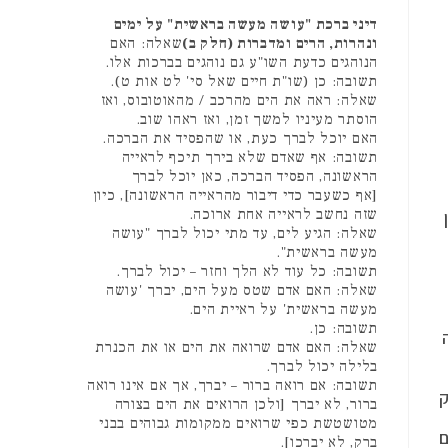
דיני ברכת "עושה מעשה בראשית" על ימים
ונהרות, הרים ומדברות (חלק ב)
שאלה: האם
הנוהגים כדעת השו"ע גם נוהגים בברכות אלו.
תשובה: כן (שו"ת חיים שאל סי' לט אות ט).
שאלה: ראה את הים מהרכב / מהאוטובוס, ואז
הוסתר מעיניו למשך זמן, ואז ראהו שוב.
האם יוכל לברך כעת, או שהפסיד את הברכה.
תשובה: אף שאדם שלא בירך תיכף לראייה
הראשונה, הפסיד הברכה, כאן יוכל לברך
[אף כשעבר כדי דיבור מהראייה הראשונה], כיון
שזה נחשב לראייה אחת ארוכה.
שאלה: הגיע לים, עד מתי יכול לברך "עושה
מעשה בראשית".
תשובה: כל עוד לא הלך וחזר – יכול לברך.
שאלה: האם אדם שטס מעל הים, יברך 'עושה
מעשה בראשית' על ראיית הים.
תשובה: כן.
שאלה: האם אדם שרואה את הים או את הכנרת
בלילה יכול לברך.
תשובה: אם רואה ברור – יברך, אך אם אינו רואה
ק
ברור, לא יברך [ולכן הרואים את הים בצורה
מטושטשת כפי שרואים ממקומות גבוהים בבני
ם
ברק, לא יברכו].