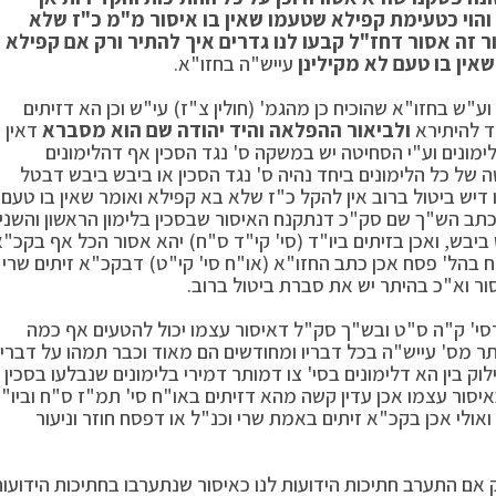
 והוי כטעימת קפילא שטעמו שאין בו איסור מ"מ כ"ז שלא
ר זה אסור דחז"ל קבעו לנו גדרים איך להתיר ורק אם קפילא
אין בו טעם לא מקילינן
עייש"ה בחזו"א.
ע"ש בחזו"א שהוכיח כן מהגמ' (חולין צ"ז) עי"ש וכן הא דזיתים
"ד להיתירא
ולביאור ההפלאה והיד יהודה שם הוא מסברא
דאין
לימונים וע"י הסחיטה יש במשקה ס' נגד הסכין אף דהלימונים
 של כל הלימונים ביחד נהיה ס' נגד הסכין או ביבש ביבש דבטל
דיש ביטול ברוב אין להקל כ"ז שלא בא קפילא ואומר שאין בו טעם
כתב הש"ך שם סק"כ דנתקנח האיסור שבסכין בלימון הראשון והשני
 ביבש, ואכן בזיתים ביו"ד (סי' קי"ד ס"ח) יהא אסור הכל אף בקכ"
ח בהל' פסח אכן כתב החזו"א (או"ח סי' קי"ט) דבקכ"א זיתים שרי
ור וא"כ בהיתר יש את סברת ביטול ברוב.
דסי' ק"ה ס"ט ובש"ך סק"ל דאיסור עצמו יכול להטעים אף כמה
ותר מס' עייש"ה בכל דבריו ומחודשים הם מאוד וכבר תמהו על דבריו
לוק בין הא דלימונים בסי' צו דמותר דמירי בלימונים שנבלעו בסכין
יסור עצמו אכן עדין קשה מהא דזיתים באו"ח סי' תמ"ז ס"ח וביו"
ואולי אכן בקכ"א זיתים באמת שרי וכנ"ל או דפסח חוזר וניעור
ק אם התערב חתיכות הידועות לנו כאיסור שנתערבו בחתיכות הידועו