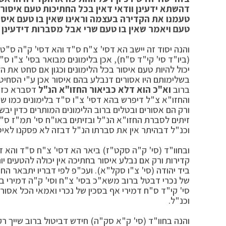
דהשתא ידעינן וודאי דאין בכל החתיכות טעם איסור
טעמנו את הקדירה בעצמה וראינו שאין בו טעם איסו
טעם ויאמר שאין בו טעם שרי אבל מסברות דידעינן ש
והנה יסוד זה יישב הא דסי' צ"ח ס"ד והא דסי' ק"ה ס"ט ו
(ביו"ד סי' קי"ד ס"ח), אכן בלימונים מבואר בסי' צ"ו ס
יכול להיות טעם איסור בכל הלימונים וכגון אם סחט את ה
בשלימותם היו אסורים דנבלע בהם איסור אכן ע"י הסחיטה
ברוב
וא"כ הוא דלא כביאור החזו"א הנ"ל
דסברא כזו 
והחזו"א צ"ל דיפרש בהא דסי' צ"ו ס"ד בלימונים כמו ש
ורק הם אסורים ובטלים ברוב הלימונים המותרים כדין יבש
זיתים לסברת החזו"א הנ"ל ובזיתים באו"ח סי' תמ"ז ס"
וכנ"ל דבהיתר אין את סברתו הנ"ל דבזה לא פסקנו לאיס
ובחוו"ד (סי' ק"ה סקט"ז) ביאר הא דסי' צ"ח ס"ד והא 
קדירות ורק אם נבלע איסור בחתיכה אין יכולה להטעים י
ביד יהודה (סי' צ"ו סקל"א). ועכ"פ לפי דבריו יתבאר החי
של נכרי דבטל ברוב משא"כ בסי' צ"ח וסי' ק"ה דמירי בא
סי' קי"ד ס"ח דמירי אף בסכין של נכרי ואמאי הכל אסור 
וכנ"ל.
והנה בחוו"ד (סי' ק"א סק"ה) חידש דביטול ברוב שייך ר