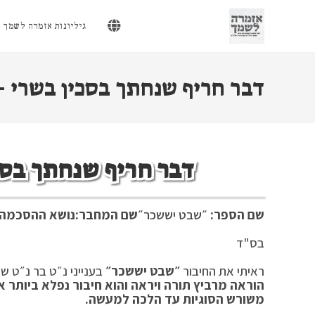
Ski
t
גיליונות אזמרה לשמך
conten
דבר חריף שנחתך בסכין בשרי 
דבר חריף שנחתך בסכ
שם הספר:
״שבט יששכר״
שם המחבר:
נושא ההסכמה:
בס"ד מר ח
ראיתי את החיבור
״שבט יששכר״
בענייני נ״ט בר נ״ט שח
הוראה מרביץ תורה ויראה והוא חיבור נפלא ביותר א
משורש הסוגיות עד הלכה למעשה.