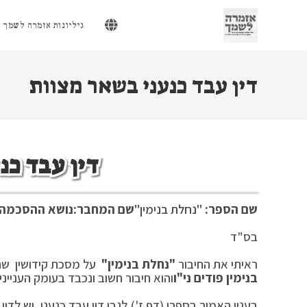
Ski
t
גיליונות אזמרה לשמך
conten
דין עבד כנעני בשאר מצוות
דין עבד כנ
שם הספר:
"נחלת בנימין"
שם המחבר:
נושא ההסכמה:
בס"ד טבת 
ראיתי את החיבור
"נחלת בנימין"
על מסכת קידושין שחי
בנימין פודים ני"ו
והוא חיבור חשוב ונכבד בעומק הענייני
בענין האמור בספרו (דף ז') לגבי דין עבד כנעני, יש לד