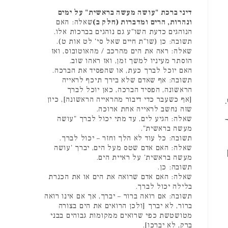
דיני ברכת "עושה מעשה בראשית" על ימים
ונהרות, הרים ומדברות (חלק ב)
שאלה: האם
הנוהגים כדעת השו"ע גם נוהגים בברכות אלו.
תשובה: כן (שו"ת חיים שאל סי' לט אות ט).
שאלה: ראה את הים מהרכב / מהאוטובוס, ואז
הוסתר מעיניו למשך זמן, ואז ראהו שוב.
האם יוכל לברך כעת, או שהפסיד את הברכה.
תשובה: אף שאדם שלא בירך תיכף לראייה
הראשונה, הפסיד הברכה, כאן יוכל לברך
[אף כשעבר כדי דיבור מהראייה הראשונה], כיון
שזה נחשב לראייה אחת ארוכה.
שאלה: הגיע לים, עד מתי יכול לברך "עושה
מעשה בראשית".
תשובה: כל עוד לא הלך וחזר – יכול לברך.
שאלה: האם אדם שטס מעל הים, יברך 'עושה
מעשה בראשית' על ראיית הים.
תשובה: כן.
שאלה: האם אדם שרואה את הים או את הכנרת
בלילה יכול לברך.
תשובה: אם רואה ברור – יברך, אך אם אינו רואה
ברור, לא יברך [ולכן הרואים את הים בצורה
מטושטשת כפי שרואים ממקומות גבוהים בבני
ברק, לא יברכו].