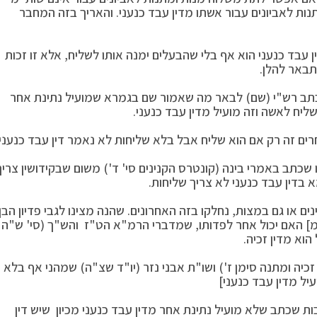
נות לאביונים עבור אשתו מדין עבד כנעני. והאריך בזה המחבר
 עבד כנעני הוא אף בלי שהבעלים ימנה אותו לשליח, אלא זו זכות
יתבאר להלן.
שכתב רש"י (שם) לבאר מה שאמור שם בגמרא שמועיל נתינת אחר
ח לאשה וזה מועיל מדין עבד כנעני.
ם זה רק אם הוא שליח אבל בלא שליחות לא נאמר דין עבד כנעני.
ו שכתב באמרי בינה (קונטרס הקנינים סי' ד') משום שבקידושין צריך
 בדין עבד כנעני לא צריך שליחות.
נים או גם במצות, נחלקו בזה האחרונים. שהנה מצינו לגבי פדיון הבן
מ] האם יכול אחר לפדותו, שמדברי הרמ"א הט"ז והש"ך (סי' ש"ה
וא מדין זכיה.
כיה ומתנה סימן ז') ושו"ת אבני נזר (יו"ד שצ"ה) שמהני אף בלא
יל מדין עבד כנעני]
ת שכתב שלא מועיל נתינת אחר מדין עבד כנעני מכיון שיש דין