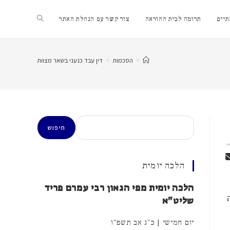
Toggle
יים
תרומה לבית ההוראה
צור קשר עם הנהלת האתר
website
>
הסכמות
>
דין עבד כנעני בשאר מצוות
search
חיפוש
חיפוש
הלכה יומית
הלכה יומית מפי הגאון רבי עמרם פריד
שליט"א
יום חמישי | כ"ג אב תשפ"ו