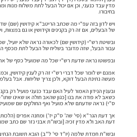
מדין עבד כנעני, וכן אם יכול הבעל לתת משלוח מנות ומת
בחיבורו.
ויש לדון בזה עפ"י מה שכתב הריטב"א קידושין (שם) שדין
של הבעלים, אם זה רק בקנינים וקידושין או גם במצוות, ו
ובשיטת רש"י (קידושין שם) לכאורה נראה שלא יועיל, 
עבור הבעל, שזה מדובר בשליח של הבעל לתת מכסף השלי
ובפשוטו נראה שדעת רש"י שכל מה שמועיל כסף של אחרי
אמנם יש לומר שכל דברי רש"י זה רק לענין קידושין, וכמ
מעשה נתינת הבעל דוקא, ולכן צריך שליחות. אבל בעלמא
ובענין הנידון האמור לעיל האם עבד כנעני מועיל רק בקני
כשאב לא פודה את בנו [כגון שהאב חולה או שאינו שתו"
ס"י) נראה שדעתם שלא מועיל ואף החולקים שם שמועיל ה
אך דעת הגר"א (סי' שה' ס"ק יז') ומחנה אפרים (הלכות ז
דעת האב ולא מדין זכיה [ובשו"ת אבני נזר שם כתב שמוע
ובשו"ת חמדת שלמה (יו"ד סי' ל"ב) הובא תשובת הנתיבו