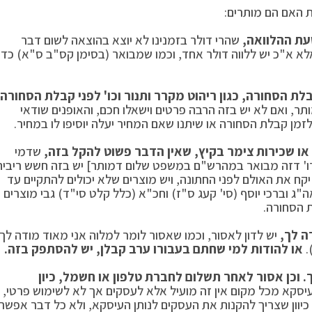
ת האם הם מותרים:
עת ההלוואה,
שהרי דולר בזמנינו לא יוצא בהוצאה לשום דבר
לא א"כ יש ללווה דולר אחד, וכמו שמבואר (בסימן קס"ב ס"א) כדין
ת הסחורה, כגון ריהוט מקרר ותנור וכו' לפני קבלת הסחורה
ר, ואם לא יש בזה הרבה פרטים וישאלו חכם, והאופנים שודאי
זמן קבלת הסחורה או שיתנו שאם המחיר יעלה יוסיפו לו במחיר.
 או שכירות צימר בקיץ, שאין הדבר פשוט להקל בזה,
שדמי
 מותר, אבל יותר מדמי קדימה [כגון 10%-5% וכדו' דזה מבואר במהרש"ם במשפט שלום דמותר] יש בזה חשש ריבי
 יקח את האולם לפני החתונה, ויש מוצרים שלא יכולים להתקיים עד
ה"ג וברכי יוסף (סי' קעג ס"ז) וחכ"א (כלל קלט סי"ד) גבי מוצרים
 הסחורה.
ה לך,
יש לדון לאסור, וכמו שאסור לומר למלוה אני מאוד מודה לך,
.
או להודות למי שחתם בעבורו ערב קבלן, יש להסתפק בזה.
ך. וכן אסור לאחר תשלום לחברת טלפון או חשמל, כיון
יסקא מכל מקום אין זה מועיל אלא לעסקים אך לא לשימוש פרטי,
כיוון שצריך להקנות את העסקים לנותן העיסקא, ולא כל דבר אפשר