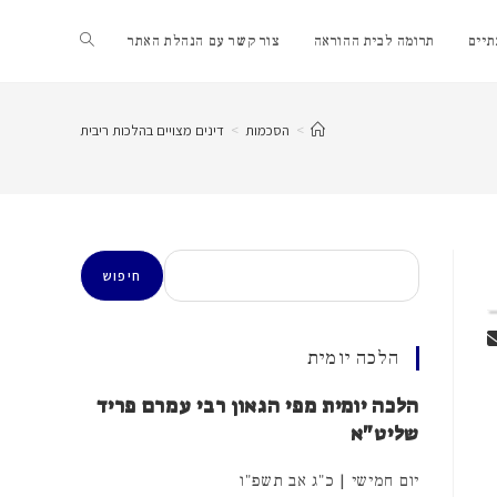
Toggle
יים
תרומה לבית ההוראה
צור קשר עם הנהלת האתר
website
>
הסכמות
>
דינים מצויים בהלכות ריבית
search
חיפוש
חיפוש
הלכה יומית
הלכה יומית מפי הגאון רבי עמרם פריד
שליט"א
יום חמישי | כ"ג אב תשפ"ו