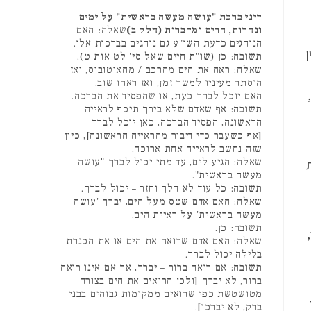
דיני ברכת "עושה מעשה בראשית" על ימים
ונהרות, הרים ומדברות (חלק ב)
שאלה: האם
הנוהגים כדעת השו"ע גם נוהגים בברכות אלו.
תשובה: כן (שו"ת חיים שאל סי' לט אות ט).
שאלה: ראה את הים מהרכב / מהאוטובוס, ואז
הוסתר מעיניו למשך זמן, ואז ראהו שוב.
,
האם יוכל לברך כעת, או שהפסיד את הברכה.
תשובה: אף שאדם שלא בירך תיכף לראייה
הראשונה, הפסיד הברכה, כאן יוכל לברך
[אף כשעבר כדי דיבור מהראייה הראשונה], כיון
שזה נחשב לראייה אחת ארוכה.
שאלה: הגיע לים, עד מתי יכול לברך "עושה
ת
מעשה בראשית".
תשובה: כל עוד לא הלך וחזר – יכול לברך.
שאלה: האם אדם שטס מעל הים, יברך 'עושה
מעשה בראשית' על ראיית הים.
תשובה: כן.
שאלה: האם אדם שרואה את הים או את הכנרת
בלילה יכול לברך.
תשובה: אם רואה ברור – יברך, אך אם אינו רואה
ברור, לא יברך [ולכן הרואים את הים בצורה
מטושטשת כפי שרואים ממקומות גבוהים בבני
ברק, לא יברכו].