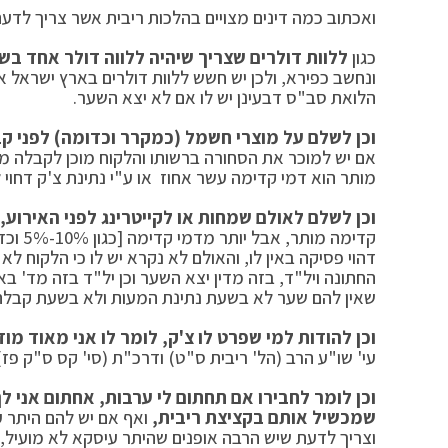
ואכתוב כמה דינים מצויים בהלכות ריבית אשר צריך לדע
כגון
ללוות דולרים שצריך שיהיה ללווה דולר אחד בש
ונחשב כפירא, ולכן יש חשש ללוות דולרים בארץ ישראל א
הלואת סב"ס דבעינן יש לו אם לא יצא השער.
וכן לשלם על מוצרי חשמל (כמקרר וכדומה) לפני קבל
אם יש למוכר את הסחורה ברשותו והלקוח מוכן לקבלה מות
מותר הוא דמי קדימה עשר אחוז או ע"י נתינת צ'ק דחוי ל
וכן לשלם לאולם שמחות או לקייטרינג לפני האירוע,
קדימה
דהוי פסיקה באין לו, והאולם לא נקרא יש לו כי הלקוח לא
החתונה ויל"ד, בזה מדין יצא השער וכן יל"ד בזה מד' בא
שאין להם שער לא בשעת נתינת המעות ולא בשעת קבלת
וכן להודות למי שפרט לו צ'ק, לומר לו אני מאוד מוד
עי' שו"ע הרב (הל' ריבית ס"ט) ודרכ"ת (סי' קס ס"ק פז)
וכן לומר לחבירו אם תחתום לי ערבות, אחתום אני ל
שמכשיל אותם בקציצת ריבית,
ואף אם יש להם היתר ע
וצריך לדעת שיש הרבה אופנים שהיתר עיסקא לא מועיל, 