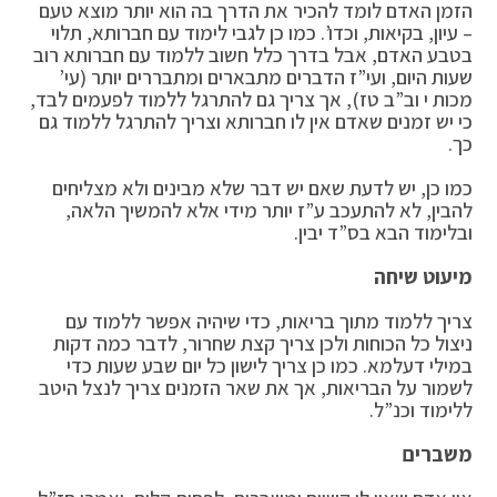
הזמן האדם לומד להכיר את הדרך בה הוא יותר מוצא טעם
– עיון, בקיאות, וכדו’. כמו כן לגבי לימוד עם חברותא, תלוי
בטבע האדם, אבל בדרך כלל חשוב ללמוד עם חברותא רוב
שעות היום, ועי”ז הדברים מתבארים ומתבררים יותר (עי’
מכות י וב”ב טז), אך צריך גם להתרגל ללמוד לפעמים לבד,
כי יש זמנים שאדם אין לו חברותא וצריך להתרגל ללמוד גם
כך.
כמו כן, יש לדעת שאם יש דבר שלא מבינים ולא מצליחים
להבין, לא להתעכב ע”ז יותר מידי אלא להמשיך הלאה,
ובלימוד הבא בס”ד יבין.
מיעוט שיחה
צריך ללמוד מתוך בריאות, כדי שיהיה אפשר ללמוד עם
ניצול כל הכוחות ולכן צריך קצת שחרור, לדבר כמה דקות
במילי דעלמא. כמו כן צריך לישון כל יום שבע שעות כדי
לשמור על הבריאות, אך את שאר הזמנים צריך לנצל היטב
ללימוד וכנ”ל.
משברים