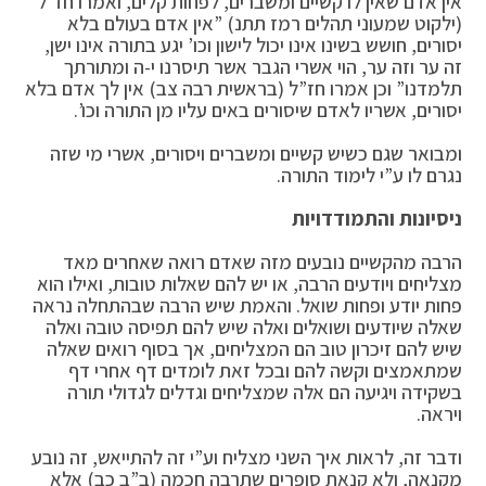
אין אדם שאין לו קשיים ומשברים, לפחות קלים, ואמרו חז”ל
(ילקוט שמעוני תהלים רמז תתנ) ”אין אדם בעולם בלא
יסורים, חושש בשינו אינו יכול לישון וכו’ יגע בתורה אינו ישן,
זה ער וזה ער, הוי אשרי הגבר אשר תיסרנו י-ה ומתורתך
תלמדנו” וכן אמרו חז”ל (בראשית רבה צב) אין לך אדם בלא
יסורים, אשריו לאדם שיסורים באים עליו מן התורה וכו’.
ומבואר שגם כשיש קשיים ומשברים ויסורים, אשרי מי שזה
נגרם לו ע”י לימוד התורה.
ניסיונות והתמודדויות
הרבה מהקשיים נובעים מזה שאדם רואה שאחרים מאד
מצליחים ויודעים הרבה, או יש להם שאלות טובות, ואילו הוא
פחות יודע ופחות שואל. והאמת שיש הרבה שבהתחלה נראה
שאלה שיודעים ושואלים ואלה שיש להם תפיסה טובה ואלה
שיש להם זיכרון טוב הם המצליחים, אך בסוף רואים שאלה
שמתאמצים וקשה להם ובכל זאת לומדים דף אחרי דף
בשקידה ויגיעה הם אלה שמצליחים וגדלים לגדולי תורה
ויראה.
ודבר זה, לראות איך השני מצליח וע”י זה להתייאש, זה נובע
מקנאה, ולא קנאת סופרים שתרבה חכמה (ב”ב כב) אלא