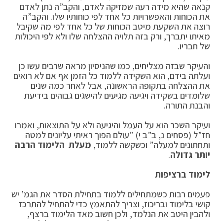
קנאה שהיא מידה רעה שמזיקה לאדם, והקב”ה נתן לאדם
את הכוחות והאפשרויות כל אחד לפי כוחותיו שלו. והקב”ה
רוצה את השקעת מיטב הכוחות של כל אחד לפי מה שקיבל
מאיתו יתברך, ורק בזה תלויה ההצלחה שלו ולא לפי היכולות
של חבריו.
והעיקר שבזה מצליחים, כמו שהניסיון מראה שרבים עשו כן
ועלתה בידם, הוא השקידה ללמוד כל הזמן אף אם לא רואים
את ההצלחה בתקופה הראשונה, אבל לאחר כמה שנים
שלומדים בשקידה ויגיעה מגיעים להישגים גבוהים בידיעת
והבנת התורה.
ועיקר השכר הוא על העמל והיגיעה ולא על התוצאות, ואמרו
חז”ל (פסחים נ, ב”ב י) ”עולם הפוך ראיתי עליונים למטה
ותחתונים למעלה” וכשקשה ללמוד,
מעלת הלימוד הרבה
יותר גדולה
.
לימוד ברציפות
פעמים רבות כשמתחילים ללמוד בתחילת הסדר את הגמ’ יש
קושי בלימוד ובריכוז, וצריך להתאמץ כדי להתחיל להתרכז
ולהבין היטב את הנלמד, ולכן חשוב מאד הלימוד ברצף,