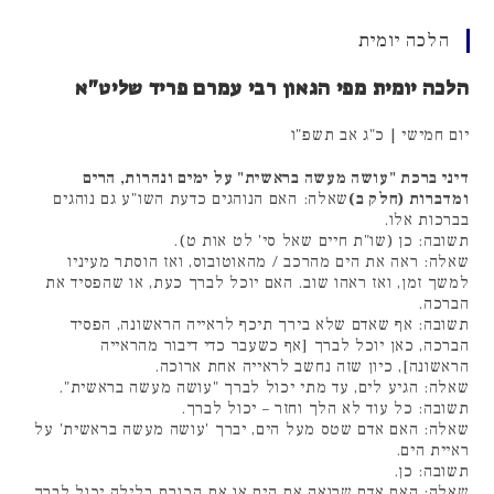
הלכה יומית
הלכה יומית מפי הגאון רבי עמרם פריד שליט"א
יום חמישי | כ"ג אב תשפ"ו
דיני ברכת "עושה מעשה בראשית" על ימים ונהרות, הרים
ומדברות (חלק ב)
שאלה: האם הנוהגים כדעת השו"ע גם נוהגים
בברכות אלו.
תשובה: כן (שו"ת חיים שאל סי' לט אות ט).
שאלה: ראה את הים מהרכב / מהאוטובוס, ואז הוסתר מעיניו
למשך זמן, ואז ראהו שוב. האם יוכל לברך כעת, או שהפסיד את
הברכה.
תשובה: אף שאדם שלא בירך תיכף לראייה הראשונה, הפסיד
הברכה, כאן יוכל לברך [אף כשעבר כדי דיבור מהראייה
הראשונה], כיון שזה נחשב לראייה אחת ארוכה.
שאלה: הגיע לים, עד מתי יכול לברך "עושה מעשה בראשית".
תשובה: כל עוד לא הלך וחזר – יכול לברך.
שאלה: האם אדם שטס מעל הים, יברך 'עושה מעשה בראשית' על
ראיית הים.
תשובה: כן.
שאלה: האם אדם שרואה את הים או את הכנרת בלילה יכול לברך.