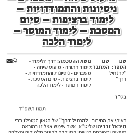
ניסיונות והתמודדויות –
לימוד ברציפות – סיום
המסכת – לימוד המוסר –
לימוד הלכה
שם
שם
נושא ההסכמה:
דרך הלימוד -
הספר:
המחבר:
לימוד התורה - מיעוט שיחה -
"להנחיל
משברים - ניסיונות והתמודדויות -
דרך”
לימוד ברציפות - סיום המסכת -
לימוד המוסר - לימוד הלכה
בס"ד
תמוז תשפ"ד
ראיתי את החיבור "
להנחיל דרך”
של הגאון המופלג
רבי
מיכאל זכריהו
שליט”א, אשר שימש אצלינו בהוראה
מעשית ומפורסם בגישתו המיוחדת לחינוך תלמידים והצלחת