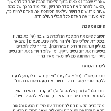
שאחרי שכבר נמצאים בתוך הלימוד הרבה יותר קל להמשיך
[מאשר להתחיל את הסדר מחדש], ובלימוד ברצף של כמה
שעות מרגישים קדושה עילאית הסוחפת את האדם לחיות כך,
ולא מעניין את האדם כלל הבלי העולם הזה.
סיום המסכת
חשוב לסיים את המסכת הנלמדת בישיבה (עי’ כתובות יז.
ובמסורת הש”ס שם) ולחזור עליה שבע פעמים [ונתבאר
בגיליון הנהגות והדרכות בהרחבה], ובדרך כלל לומדים
בישיבות את רוב נשים נזיקין, ומי שלומד ויודע את רוב נשים
נזיקין עד החתונה מצליח מאד מאד בחייו.
לימוד המוסר
כתב המשנ”ב (סי’ א ס”ק יב) ”וצריך האדם לקבוע לו עת
ללמוד ספרי מוסר בכל יום ויום, אם מעט ואם הרבה וכו’”.
וכתב הגר”א (אבן שלמה א’ א’) ”עיקר חיות האדם הוא
להתחזק תמיד בשבירת המידות, ואם לאו למה לו חיים”.
ומהדברים הקשים הם להתמודד עם מידות הכעס והגאוה
והתאוה והקנאה והעצבות והעצלות ושאר המידות הרעות,