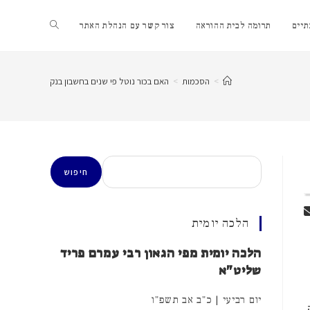
Toggle
יים
תרומה לבית ההוראה
צור קשר עם הנהלת האתר
website
>
הסכמות
>
האם בכור נוטל פי שנים בחשבון בנק
search
חיפוש
חיפוש
הלכה יומית
הלכה יומית מפי הגאון רבי עמרם פריד
שליט"א
יום רביעי | כ"ב אב תשפ"ו