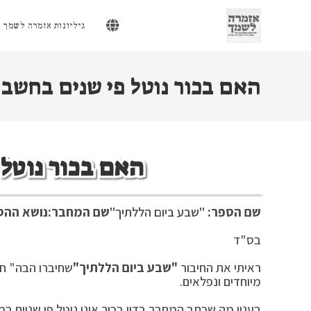
Ski
t
גיליונות אזמרה לשמך
conten
האם בכור נוטל פי שנים בחשבו
האם בכור נוטל 
שם הספר:
"שבע ביום הללתיך"
שם המחבר:
נושא ההס
בס"ד אדר
ראיתי את החיבור
"שבע ביום הללתיך"
שחיברו הבה" ח
מיוחדים ונפלאים.
בענין מה שכתב המחבר בדין בכור אינו נוטל פי שניים ב