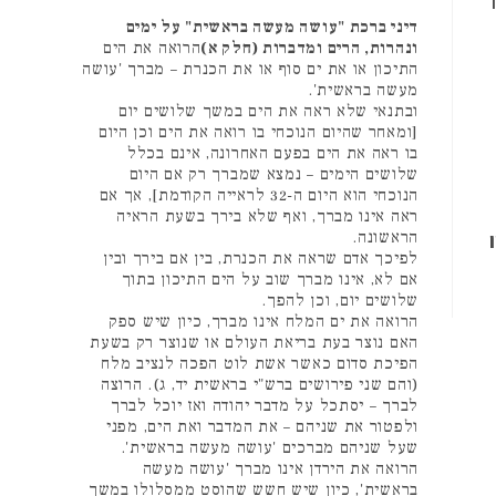
דיני ברכת "עושה מעשה בראשית" על ימים
ונהרות, הרים ומדברות (חלק א)
הרואה את הים
התיכון או את ים סוף או את הכנרת – מברך 'עושה
מעשה בראשית'.
ובתנאי שלא ראה את הים במשך שלושים יום
[ומאחר שהיום הנוכחי בו רואה את הים וכן היום
בו ראה את הים בפעם האחרונה, אינם בכלל
שלושים הימים – נמצא שמברך רק אם היום
הנוכחי הוא היום ה-32 לראייה הקודמת], אך אם
ראה אינו מברך, ואף שלא בירך בשעת הראיה
הראשונה.
לפיכך אדם שראה את הכנרת, בין אם בירך ובין
אם לא, אינו מברך שוב על הים התיכון בתוך
שלושים יום, וכן להפך.
הרואה את ים המלח אינו מברך, כיון שיש ספק
האם נוצר בעת בריאת העולם או שנוצר רק בשעת
הפיכת סדום כאשר אשת לוט הפכה לנציב מלח
(והם שני פירושים ברש"י בראשית יד, ג). הרוצה
לברך – יסתכל על מדבר יהודה ואז יוכל לברך
ולפטור את שניהם – את המדבר ואת הים, מפני
שעל שניהם מברכים 'עושה מעשה בראשית'.
הרואה את הירדן אינו מברך 'עושה מעשה
בראשית', כיון שיש חשש שהוסט ממסלולו במשך