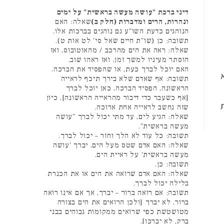
דיני ברכת "עושה מעשה בראשית" על ימים
ונהרות, הרים ומדברות (חלק ב)
שאלה: האם
הנוהגים כדעת השו"ע גם נוהגים בברכות אלו.
תשובה: כן (שו"ת חיים שאל סי' לט אות ט).
שאלה: ראה את הים מהרכב / מהאוטובוס, ואז
הוסתר מעיניו למשך זמן, ואז ראהו שוב.
האם יוכל לברך כעת, או שהפסיד את הברכה.
תשובה: אף שאדם שלא בירך תיכף לראייה
הראשונה, הפסיד הברכה, כאן יוכל לברך
[אף כשעבר כדי דיבור מהראייה הראשונה], כיון
שזה נחשב לראייה אחת ארוכה.
שאלה: הגיע לים, עד מתי יכול לברך "עושה
מעשה בראשית".
תשובה: כל עוד לא הלך וחזר – יכול לברך.
שאלה: האם אדם שטס מעל הים, יברך 'עושה
מעשה בראשית' על ראיית הים.
תשובה: כן.
שאלה: האם אדם שרואה את הים או את הכנרת
בלילה יכול לברך.
תשובה: אם רואה ברור – יברך, אך אם אינו רואה
ברור, לא יברך [ולכן הרואים את הים בצורה
מטושטשת כפי שרואים ממקומות גבוהים בבני
ברק, לא יברכו].