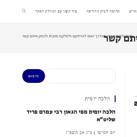
Toggle
יים
תרומה לבית ההוראה
צור קשר עם הנהלת האתר
website
יתם קשר
>
האם ילדים שירדו מהדרך האם להרחיקם ולסלקם מהבית ולנתק איתם קשר
search
חיפוש
חיפוש
הלכה יומית
הלכה יומית מפי הגאון רבי עמרם פריד
שליט"א
יום חמישי | כ"ג אב תשפ"ו