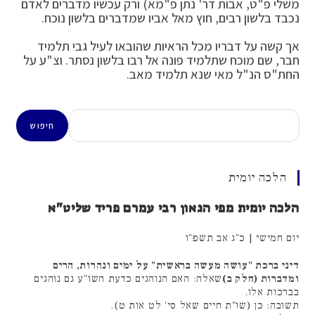
משלי פ"ט, אבות דר' נתן פ"מא) ורק עכשיו מדברים לאדם
נכבד בלשון רבים, חוץ מאל אביו שמדברים בלשון נוכח.
אך קשה על דבריו מכל הראיות שהובאו לעיל גבי תלמיד
חבר, שם מוכח שתלמיד פונה אל רבו בלשון נסתר. וצ"ע על
החת"ס הנ"ל מאי שנא תלמיד מאב.
חיפוש
חיפוש
הלכה יומית
הלכה יומית מפי הגאון רבי עמרם פריד שליט"א
יום חמישי | כ"ג אב תשפ"ו
דיני ברכת "עושה מעשה בראשית" על ימים ונהרות, הרים
ומדברות (חלק ב)
שאלה: האם הנוהגים כדעת השו"ע גם נוהגים
בברכות אלו.
תשובה: כן (שו"ת חיים שאל סי' לט אות ט).