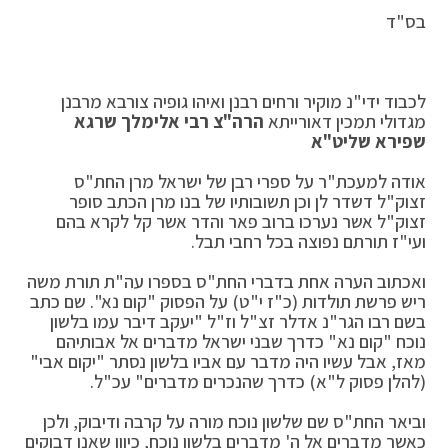
בס"ד
לכבוד ידי"נ מוקיר ורחים רבנן ואיהו גופיה צורבא מרבנן
מגדולי תמכין דאורייתא
הרה"צ רבי אלימלך שרגא
שפירא שליט"א
אודה למעכת"ר על ספרי רבן של ישראל מרן החת"ס
זצוק"ל דשדר לן וכן תשובותיו של בנו מרן הכתב סופר
זצוק"ל אשר נערכו ברוב פאר והדר אשר קל לקרא בהם
ועי"ז תורתם נפוצה בכל רחבי תבל.
ואכתוב הערה אחת בדברי החת"ס בספרו עה"ת תורת משה
ריש פרשת תולדות (כ"ז י"ט) על הפסוק "קום נא". שם כתב
בשם רבו הגר"נ אדלר זצ"ל וז"ל "יעקב דיבר עמו בלשון
נוכח "קום נא" כדרך שבני ישראל מדברים אל אבותיהם
מאז, אבל עשיו היה מדבר עם אביו בלשון נסתר "יקום אבי"
(להלן פסוק ל"א) כדרך שהנכרים מדברים" עכ"ל.
וביאר החת"ס שם שלשון נוכח מורה על קרבה ודיבוק, ולכן
כאשר מדברים אל ה' מדברים בלשון נוכח, כיוון שאנו דבוקים