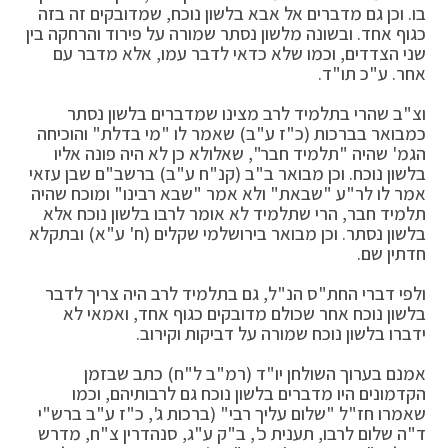
בו. וכן גם מדברים אל אבא בלשון נוכח, שמדובקים זה בזה
כגוף אחד. ובשונה מלשון נסתר שמורה על פירוד והרחקה בין
שני הצדדים, וכמו שלא כדאי לדבר עמו, אלא מדבר עם
אחר. ע"כ תו"ד.
וצ"ב שהרי בתלמיד לרב מצינו שמדברים בלשון נסתר
כמבואר בברכות (כ"ז ע"ב) שאמר לו "מי בדלת" והוכיחה
הגמ' שהיה "תלמיד חבר", שאלולא כן לא היה פונה אליו
בלשון נוכח. וכן מבואר ב"ב (קנ"ח ע"ב) ברשב"ם שבן עזאי
אמר לו לר"ע "שבאת" ולא אמר "שבא רבינו" ומוכח שהיה
תלמיד חבר, הרי שתלמיד לא אומר לרבו בלשון נוכח אלא
בלשון נסתר. וכן מבואר בירושלמי שקלים (ח' ע"א) ובתקלא
חדתין שם.
ולפי דברי החת"ס הנ"ל, גם בתלמיד לרב היה צריך לדבר
בלשון נוכח אחר שכולם מדובקים כגוף אחד, ואמאי לא
ידברו בלשון נוכח שמורה על דביקות וקירוב.
אמנם בערוך השולחן יו"ד (רמ"ב ל"ח) כתב שבזמן
הקדמונים היו מדברים בלשון נוכח גם לרבותיהם, וכמו
שאמרו חז"ל "שלום עליך רבי" (ברכות ג', כ"ז ע"ב ברש"י
ד"ה שלום לרבו, תענית כ', ב"ק ע"ג, סנהדרין צ"ח, מדרש