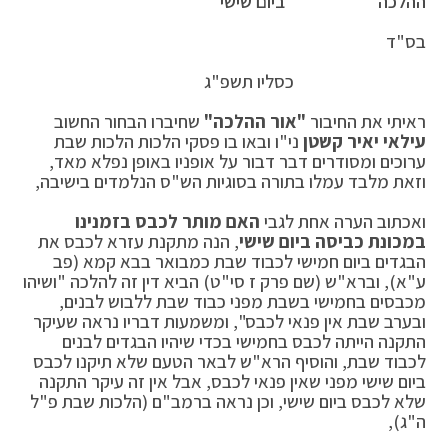
ההלכה''
ביום שישי
בס"ד
כסליו תשפ"ג
ראיתי את החיבור
"אור ההלכה"
שחיברו הבחור החשוב
עילאי יאיר קשטן
ני"ו ובאו בו פסקי הלכות הלכות שבת
ערוכים ומסודרים דבר דבור על אופניו באופן נפלא מאד,
וזאת מלבד עמלו בתורה בסוגיות הש"ס הנלמדים בישיבה,
ואכתוב הערה אחת לגבי
האם מותר לכבס בזמנינו
במכונת כביסה ביום שישי
, הנה מתקנת עזרא לכבס את
הבגדים ביום חמישי לכבוד שבת כמבואר בבא קמא (פב
ע"א), וברא"ש (שם פרק ז סי"ט) הביא דין זה להלכה "ושיהו
מכבסים בחמישי בשבת מפני כבוד שבת ללבוש לבנים,
ובערב שבת אין פנאי לכבס", ומשמעות דבריו נראה שעיקר
התקנה הייתה לכבס בחמישי בכדי שיהיו הבגדים לבנים
לכבוד שבת, והוסיף הרא"ש לבאר הטעם שלא תיקנו לכבס
ביום שישי מפני שאין פנאי לכבס, אבל אין זה עיקר התקנה
שלא לכבס ביום שישי, וכן נראה ברמב"ם (הלכות שבת פ"ל
ה"ג),