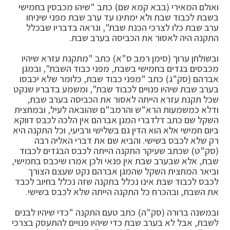
ואולם המאירי (בבא קמא שם) כתב "שיהו מכבסין בחמישי
בשבת לכבוד שבת ולא ימתינו עד ערב שבת מפני שיניחו
ערב שבת כלו לצרכי הכנת שבת", ונראה בדבריו שבכלל
התקנה היה לאסור את הכביסה בערב שבת.
ובשולחן ערוך (סימן רמב ס"א) כתב "מתקנת עזרא שיהיו
מכבסים בגדים בחמישי בשבת, מפני כבוד השבת", ובמגן
אברהם (סק"ג) כתב "מפני כבוד שבת, כלומר שלא יכבסו
בערב שבת שיהיו פנויים לכבוד שבת", ומשמע בדבריו שנקט
שכל תקנת עזרא הייתה לאסור את הכביסה בערב שבת,
ודלא כמשמעות הרא"ש והרמב"ם שהובאה לעיל, ובמחצית
השקל שם כתב דלדברי המגן אברהם אין הלכה לכבס דווקא
ביום חמישי אלא הוא הדין גם בשלישי ורביעי, וכל התקנה היא
רק שלא לכבס בשישי. והביא שם את דברי האליה רבה
(סק"ט) שכתב שעיקר התקנה הייתה לכבס הבגדים לכבוד
שבת, אלא שבערב שבת אין פנאי ולכן אמרו שיכבס בחמישי,
וביאר המחצית השקל שהמגן אברהם נקט שעצם הצורך
לכבס לכבוד שבת אינו נכלל בתקנה שזה נכלל בחיוב לכבד
את השבת, ובהכרח כל התקנה הייתה שלא לכבס בשישי.
ובמשנה ברורה (סק"ה) כתב טעם התקנה "כדי שיהיו לבנים
לשבת, אבל לא בערב שבת כדי שיהיו פנויים להתעסק בצרכי