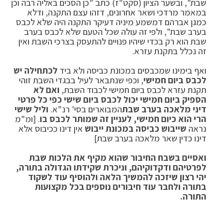
שבת", ובשער הציון (סקט"ז) כתב "כן הסכים באליה רבה וכן
במאמר מרדכי ושאר אחרונים, דזהו עצם התקנה, ודלא
כמגן אברהם דמשמע מיניה דעיקר התקנה היה שלא לכבס
בערב שבת", ולפי זה עולה שכל הטעם שלא לכבס בערב
שבת הוא רק בכדי שיהיו פנויים להתעסק בצרכי השבת ואין
זה נכלל בתקנת עזרא.
ואף בימינו שמכבסים במכונת כביסה ולא ביד
לכתחילה יש
לכבס ביום חמישי
, וכפי שנתבאר לעיל בבגדי השבת זוהי
תקנת עזרא לכבס ביום חמישי לכבוד השבת,
ואם לא
הספיק ביום חמישי יכול לכבס ביום שישי כפי כל פרטי
דיני מלאכה בערב שבת
המבוארים בסי' רנ"א.
וליל שישי
הרי הוא כיום חמישי, לעניין זה שמותר לכבס בו
. [ומ"מ
נראה
שייבוש כביסה במכונת ייבוש
אין דינו ככיבוס אלא
דינו כדין שאר מלאכה בערב שבת]
ואסיים בשבח החיבור שהוא מקיף את הלכות שבת
לפרטיהם ודקדוקיהם, וניכרת שקידתו הגדולה בתורה,
יהי רצון שיזכה להמשיך הלאה ולהוסיף עוד לשקוד
בתורה ולחבר עוד חיבורים נוספים בכל מקצועות
התורה.