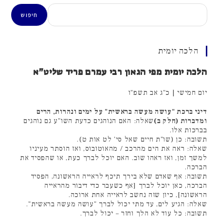
חיפוש
חיפוש
הלכה יומית
הלכה יומית מפי הגאון רבי עמרם פריד שליט"א
יום חמישי | כ"ג אב תשפ"ו
דיני ברכת "עושה מעשה בראשית" על ימים ונהרות, הרים
ומדברות (חלק ב)
שאלה: האם הנוהגים כדעת השו"ע גם נוהגים
בברכות אלו.
תשובה: כן (שו"ת חיים שאל סי' לט אות ט).
שאלה: ראה את הים מהרכב / מהאוטובוס, ואז הוסתר מעיניו
למשך זמן, ואז ראהו שוב. האם יוכל לברך כעת, או שהפסיד את
הברכה.
תשובה: אף שאדם שלא בירך תיכף לראייה הראשונה, הפסיד
הברכה, כאן יוכל לברך [אף כשעבר כדי דיבור מהראייה
הראשונה], כיון שזה נחשב לראייה אחת ארוכה.
שאלה: הגיע לים, עד מתי יכול לברך "עושה מעשה בראשית".
תשובה: כל עוד לא הלך וחזר – יכול לברך.