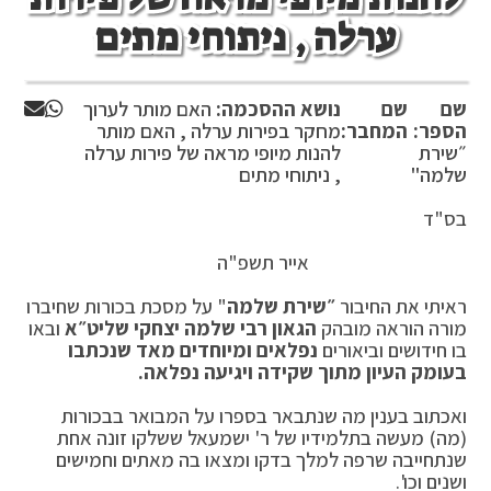
ערלה , ניתוחי מתים
שם
שם
נושא ההסכמה:
האם מותר לערוך
הספר:
המחבר:
מחקר בפירות ערלה , האם מותר
״שירת
להנות מיופי מראה של פירות ערלה
שלמה"
, ניתוחי מתים
בס"ד
אייר תשפ"ה
ראיתי את החיבור
״שירת שלמה
" על מסכת בכורות שחיברו
מורה הוראה מובהק
הגאון רבי שלמה יצחקי שליט״א
ובאו
בו חידושים וביאורים
נפלאים ומיוחדים מאד שנכתבו
בעומק העיון מתוך שקידה ויגיעה נפלאה.
ואכתוב בענין מה שנתבאר בספרו על המבואר בבכורות
(מה) מעשה בתלמידיו של ר' ישמעאל ששלקו זונה אחת
שנתחייבה שרפה למלך בדקו ומצאו בה מאתים וחמישים
ושנים וכו'.