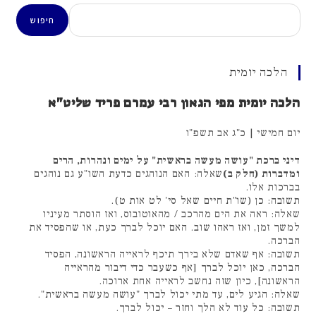
חיפוש
חיפוש
הלכה יומית
הלכה יומית מפי הגאון רבי עמרם פריד שליט"א
יום חמישי | כ"ג אב תשפ"ו
דיני ברכת "עושה מעשה בראשית" על ימים ונהרות, הרים
ומדברות (חלק ב)
שאלה: האם הנוהגים כדעת השו"ע גם נוהגים
בברכות אלו.
תשובה: כן (שו"ת חיים שאל סי' לט אות ט).
שאלה: ראה את הים מהרכב / מהאוטובוס, ואז הוסתר מעיניו
למשך זמן, ואז ראהו שוב. האם יוכל לברך כעת, או שהפסיד את
הברכה.
תשובה: אף שאדם שלא בירך תיכף לראייה הראשונה, הפסיד
הברכה, כאן יוכל לברך [אף כשעבר כדי דיבור מהראייה
הראשונה], כיון שזה נחשב לראייה אחת ארוכה.
שאלה: הגיע לים, עד מתי יכול לברך "עושה מעשה בראשית".
תשובה: כל עוד לא הלך וחזר – יכול לברך.