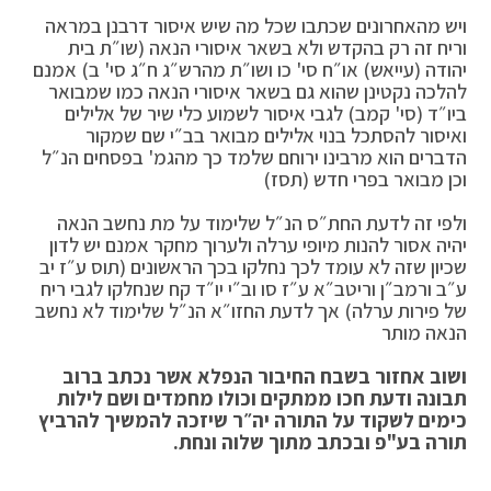
ויש מהאחרונים שכתבו שכל מה שיש איסור דרבנן במראה
וריח זה רק בהקדש ולא בשאר איסורי הנאה (שו״ת בית
יהודה (עייאש) או״ח סי' כו ושו״ת מהרש״ג ח״ג סי' ב) אמנם
להלכה נקטינן שהוא גם בשאר איסורי הנאה כמו שמבואר
ביו״ד (סי' קמב) לגבי איסור לשמוע כלי שיר של אלילים
ואיסור להסתכל בנוי אלילים מבואר בב״י שם שמקור
הדברים הוא מרבינו ירוחם שלמד כך מהגמ' בפסחים הנ״ל
וכן מבואר בפרי חדש (תסז)
ולפי זה לדעת החת״ס הנ״ל שלימוד על מת נחשב הנאה
יהיה אסור להנות מיופי ערלה ולערוך מחקר אמנם יש לדון
שכיון שזה לא עומד לכך נחלקו בכך הראשונים (תוס ע״ז יב
ע״ב ורמב״ן וריטב״א ע״ז סו וב״י יו״ד קח שנחלקו לגבי ריח
של פירות ערלה) אך לדעת החזו״א הנ״ל שלימוד לא נחשב
הנאה מותר
ושוב אחזור בשבח החיבור הנפלא אשר נכתב ברוב
תבונה ודעת חכו ממתקים וכולו מחמדים ושם לילות
כימים לשקוד על התורה יה״ר שיזכה להמשיך להרביץ
תורה בע"פ ובכתב מתוך שלוה ונחת.