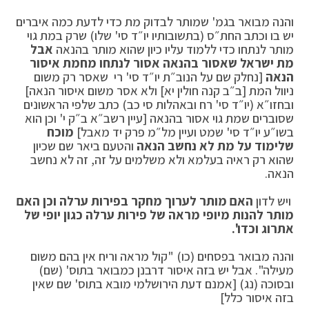
והנה מבואר בגמ' שמותר לבדוק מת כדי לדעת כמה איברים
יש בו וכתב החת״ס (בתשובותיו יו״ד סי' שלו) שרק במת גוי
מותר לנתחו כדי ללמוד עליו כיון שהוא מותר בהנאה
אבל
מת ישראל שאסור בהנאה אסור לנתחו מחמת איסור
הנאה
[נחלק שם על הנוב״ת יו״ד סי' רי שאסר רק משום
ניוול המת [ב״ב קנה חולין יא] ולא אסר משום איסור הנאה]
ובחזו״א (יו״ד סי' רח ובאהלות סי כב) כתב שלפי הראשונים
שסוברים שמת גוי אסור בהנאה [עיין רשב״א ב״ק י' וכן הוא
בשו״ע יו״ד סי' שמט ועיין מל״מ פרק יד מאבל]
מוכח
שלימוד על מת לא נחשב הנאה
והטעם ביאר שם שכיון
שהוא רק ראיה בעלמא ולא משלמים על זה, זה לא נחשב
הנאה.
ויש לדון
האם מותר לערוך מחקר בפירות ערלה וכן האם
מותר להנות מיופי מראה של פירות ערלה כגון יופי של
אתרוג וכדו'.
והנה מבואר בפסחים (כו) "קול מראה וריח אין בהם משום
מעילה". אבל יש בזה איסור דרבנן כמבואר בתוס' (שם)
ובסוכה (נג) [אמנם דעת הירושלמי מובא בתוס' שם שאין
בזה איסור כלל]