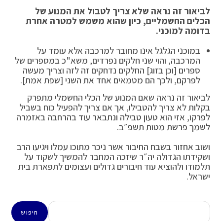
לביאור זה נראה שלא צריך לטבול את המנוע של
הכלים החשמליים, כיון שהוא משמש למטרה אחרת
בדומה למוכני.
במוכני הגלגל אינו מחובר למרכבה אלא עומד על
המרכבה, והוי שני חלקים נפרדים, משא"כ במספרים של
ספרים [וכן בזוג] החלקים נדחקים זה לזה וצריך מעשה
לפרקם, ולכך הם מטמאים אחד את השני [שפת אמת].
לביאור זה נראה שאם המנוע של הכלי החשמלי מתפרק
בקלות לא צריך להטבילו, אך אם צריך להפעיל כוח בשביל
לפרקו, אזי הוא טעון טבילה ונתבאר עוד בהרחבה באזמרה
לשמך פרשת מטות תשפ״ב.
ושוב אחזור בשבח החיבור אשר ניכר מתוכו עמלו ויגיעו הרב
ושקידתו הגדולה יה״ר שיזכה המחבר להמשיך לשקוד על
תלמודו ולהוציא עוד חיבורים גדולים ועצומים לתפארת בית
ישראל.
חיפוש
חיפוש