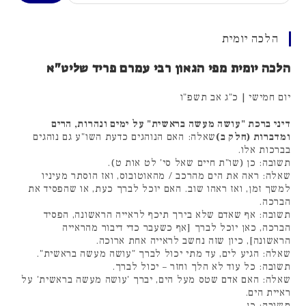
הלכה יומית
הלכה יומית מפי הגאון רבי עמרם פריד שליט"א
יום חמישי | כ"ג אב תשפ"ו
דיני ברכת "עושה מעשה בראשית" על ימים ונהרות, הרים
ומדברות (חלק ב)
שאלה: האם הנוהגים כדעת השו"ע גם נוהגים
בברכות אלו.
תשובה: כן (שו"ת חיים שאל סי' לט אות ט).
שאלה: ראה את הים מהרכב / מהאוטובוס, ואז הוסתר מעיניו
למשך זמן, ואז ראהו שוב. האם יוכל לברך כעת, או שהפסיד את
הברכה.
תשובה: אף שאדם שלא בירך תיכף לראייה הראשונה, הפסיד
הברכה, כאן יוכל לברך [אף כשעבר כדי דיבור מהראייה
הראשונה], כיון שזה נחשב לראייה אחת ארוכה.
שאלה: הגיע לים, עד מתי יכול לברך "עושה מעשה בראשית".
תשובה: כל עוד לא הלך וחזר – יכול לברך.
שאלה: האם אדם שטס מעל הים, יברך 'עושה מעשה בראשית' על
ראיית הים.
תשובה: כן.