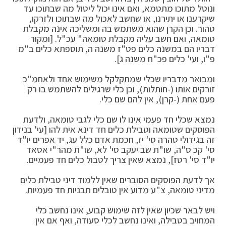
ונוטל מתוכו מתטמא, ואם אינו יכול ליטול מה שבתוכו עד
שיקרענו או יתירנו, או שחשב לאכול מה שבתוכו ולזרקו,
טהור. וכן הקרן שהוא משתמש בה ומשליכה אינה מקבלת
טומאה, ואם חשב עליה מקבלת טומאה" עכ"ל. [ומקור
דבריו הם במשנה כלים פט"ז משנה ה, תוספתא כלים ב"מ
פ"ו, ועי' כלים פכ"ח משנה ג].
ומבואר מדבריו שכלי שמתקלקל משימוש אחד ולאחמ"כ
זורקים אותו (-חותלות), וכן כלי שרגילים להשתמש בו רק
פעם אחת (-קרן), אין להם שם כלי.
נמצא שכלי חד פעמי אינו לו שם כלי לגבי טומאה, ולדעת
הפוסקים שטומאה וטבילת כלים חד דינא אית להו [עי' בנידון
זה בגידולי טהרה סי' יז, חכמת אדם כלל עג, יד אפרים יו"ד
סי' קכ ס"ה, שו"ת שב יעקב סי' לא, שו"ת מהר"י אסאד
יו"ד סי' רטז], נמצא שאין צריך לטבול כלים חד פעמיים.
אך לדעת הפוסקים הסוברים שאין ללמוד דיני טבילת כלים
מדיני טומאה, צ"ע מדוע אין טובלים תבניות חד פעמיות.
ויש לבאר שכיון שאין לזה שימוש קבוע, אינו נחשב כלי
המחויב בטבילה, ואינו נחשב לכלי סעודה, ואף אם אין