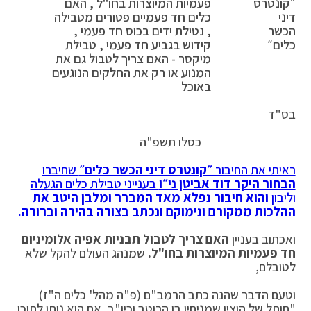
״קונטרס
פעמיות המיוצרות בחו"ל , האם
דיני
כלים חד פעמיים פטורים מטבילה
הכשר
, נטילת ידים בכוס חד פעמי ,
כלים״
קידוש בגביע חד פעמי , טבילת
מיקסר - האם צריך לטבול גם את
המנוע או רק את החלקים הנוגעים
באוכל
בס"ד
כסלו תשפ"ה
ראיתי את החיבור
״קונטרס דיני הכשר כלים״
שחיברו
הבחור היקר דוד אביטן ני״ו
בענייני טבילת כלים הגעלה
וליבון
והוא חיבור נפלא מאד המברר ומלבן היטב את
ההלכות ממקורם ונימוקם ונכתב בצורה בהירה וברורה.
ואכתוב בעניין
האם צריך לטבול תבניות אפיה אלומיניום
חד פעמיות המיוצרות בחו"ל.
שמנהג העולם להקל שלא
לטובלם,
וטעם הדבר שהנה כתב הרמב"ם (פ"ה מהל' כלים ה"ז)
"חותל של הוצין שמניחין בו הרוטב וכיו"ב, אם הוא נותן לתוכו