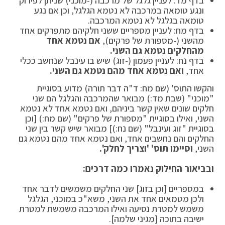
בדף מד: לעניין גלגל של מרכבה (-מוכני) שניתן לפירוק
ונגע טומאה במרכבה לא נטמא הגלגל, וכן אם נגע
טומאה בגלגל לא נטמא המרכבה.
בדף מח: לעניין מספריים ששני חלקיהם מתפרקים אחד
מהשני (-מספורת של פרקים),
אם נטמא אחד
מהחלקים נטמא גם השני.
בדף נח: לעניין פעמון (-זוג) שיש בו עינבל שנחשב ככלי
אחד,
ואם נטמא אחד מהם נטמא גם השני.
והקשו התוס' (שם מח: ד"ה דבר תורה) מדוע בסוגיית
"מוכני" (שבת מד:) מבואר שהמרכבה והגלגל הם שני
חלקים שונים שאין קשר ביניהם, ואם נטמא אחד לא נטמא
השני, ואילו בסוגיית "מספורת של פרקים" (שם מח:) [וכן
בסוגיית "זוג ועינבל" (שם נח:)] מבואר שיש קשר בין שני
החלקים והם נחשבים אחד, ואם נטמא אחד מהם נטמא גם
השני,
וסיימו תוס' 'וצריך לחלק'.
ובביאור החילוק נאמרו כמה דרכים:
במספריים [וכן בזוג] שני החלקים משמשים לדבר אחד
ולכן מטמאים אחד את השני, משא"כ במוכני, הגלגל
משמש למטרת נסיעה ואילו המרכבה משמשת למטרת
ישיבה בתוכה [מגיני שלמה].